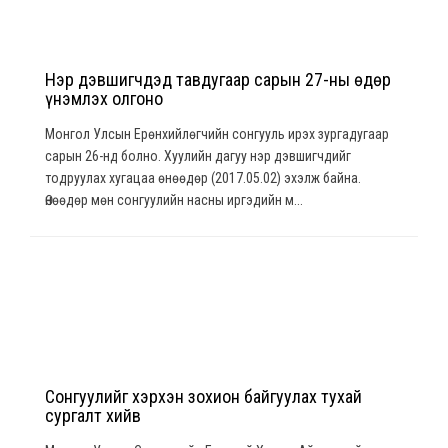
Нэр дэвшигчдэд тавдугаар сарын 27-ны өдөр
үнэмлэх олгоно
Монгол Улсын Ерөнхийлөгчийн сонгууль ирэх зургадугаар
сарын 26-нд болно. Хуулийн дагуу нэр дэвшигчдийг
тодруулах хугацаа өнөөдөр (2017.05.02) эхэлж байна.
Өнөөдөр мөн сонгуулийн насны иргэдийн м...
Сонгуулийг хэрхэн зохион байгуулах тухай
сургалт хийв