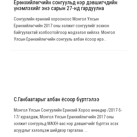
Ерөнхийлөгчийн сонгуульд нэр дэвшигчдийн
үнэмлэхийг энэ сарын 27-нд гардуулна
Сонгуулийн ерөнхий хорооноос Монгол Улсын
Ерөнхийлөгчийн 2017 оны ээлжит сонгуулийг зохион
байгуулахтай холбоотойгоор мэдээлэл хийлээ. Монгол
Улсын Ерөнхийлөгчийн сонгууль албан ёсоор ирэ...
С.Ганбаатарыг албан ёсоор бүртгэлээ
Монгол Улсын Сонгуулийн Ерөнхий Хороо өнөөдөр /2017-5-
17/ хуралдаж, Монгол Улсын Ерөнхийлөгчийн 2017 оны
ээлжит сонгуульд МАХН-аас нэр дэвшигчийг бүртгэх эсэх
асуудлыг хэлэлцэж шийдвэр гаргалаа. ...