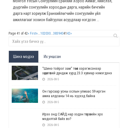
Монгол Улсын Сонгуулийн Ерөнхий Хороо Аймаг, нийслэл,
дүүргийн сонгуулийн хороодын дарга, нарийн бичгийн
дарга нарт зориулж Ерөнхийлөгчийн сонгуулийн үйл
ажиллагааг зохион байгуулах асуудлаар нэгдсэн ...
Page 41 of 42
« First
«
...
10
20
30
...
38
39
40
41
42
»
Шинэ мэдээ
Их уншсан
“Шинэ тойрог зам” төсөл хэрэгжсэнээр
хөдөлгөөний дундаж хурд 23.3 хувиар нэмэгдэнэ
2026-08-5
Он гарсаар усны ослын улмаас 59 иргэн
амиа алдсаны 14 нь хүүхэд байна
2026-08-5
Ирэх онд САЙД нар хэдэн төгрөгийн эрх
мэдэлтэй байх вэ?
2026-08-5