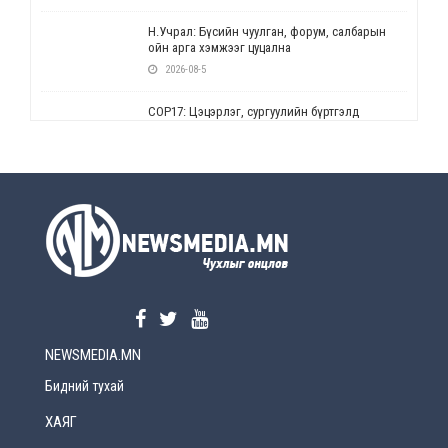
Н.Учрал: Бүсийн чуулган, форум, салбарын
ойн арга хэмжээг цуцална
2026-08-5
СОР17: Цэцэрлэг, сургуулийн бүртгэлд
өөрчлөлт орно
2026-08-5
УЕПГ: Биеэ үнэлэхийг зохион байгуулж, хүн
худалдаалсан хэргүүдийг шүүхэд
шилжүүлжээ
2026-08-5
Өнөөдрийн онч үг
2026-08-5
NEWSMEDIA.MN
Энэ сарын 15-наас эхлэн замын хөдөлгөөнд
өөрчлөлт орно
Бидний тухай
2026-08-4
ХАЯГ
С.Бямбацогт: Иргэд, бизнес эрхлэгчдэд