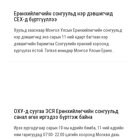
Ерөнхийлөгчийн сонгуульд нэр дэвшигчид
СЕХ-д бүртгүүллээ
Хуульд зааснаар Монгол Улсын Ерөнхийлөгчийн сонгуульд
нэр дэвшигчид энэ сарын 11-ний өдөрт багтаан нэр
дэвшигчийн баримтаа Сонгуулийн ерөнхий хороонд
хүргүүлэх ёстой. Тэгвэл өнөөдөр Монгол Улсын Ерөнх...
ОХУ-д суугаа ЭСЯ Ерөнхийлөгчийн сонгуульд
санал өгөх иргэдээ бүртгэж байна
Ирэх зургадугаар сарын 10-ны өдрийн бямба, 11-ний өдрийн
ням гаригуудад 07:00- 22:00 цагийн хооронд Москва дахь