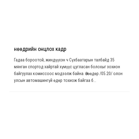
Өнөөдрийн онцлох кадр
Гадаа бороотой, жиндүүхэн ч Сүхбаатарын талбайд 35
мянган спортод хайртай хүмүүс цугласан болохыг зохион
байгуулах комиссоос мэдээлж байна. Өнөөдөр /05.20/ олон
улсын автомашингүй өдөр тохиож байгаа б...