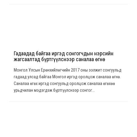
Гадаадад байгаа иргэд сонгогчдын нэрсийн
жагсаалтад бүртгүүлснээр саналаа өгнө
Монгол Улсын Ерөнхийлөгчийн 2017 оны ээлжит сонгуульд
гадаад улсад байгаа Монгол иргэд оролцож саналаа өгнө.
Саналаа өгөх иргэд сонгуульд оролцож саналаа өгөхөө
урьдчилан мэдэгдэж бүртгүүлснээр сонгог...