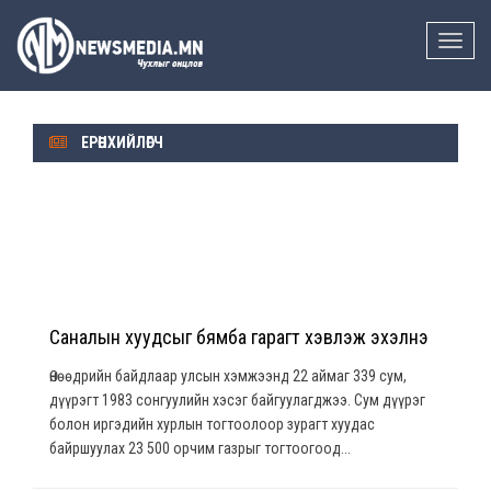
Toggle
naviga
ЕРӨНХИЙЛӨГЧ
Саналын хуудсыг бямба гарагт хэвлэж эхэлнэ
Өнөөдрийн байдлаар улсын хэмжээнд 22 аймаг 339 сум,
дүүрэгт 1983 сонгуулийн хэсэг байгуулагджээ. Сум дүүрэг
болон иргэдийн хурлын тогтоолоор зурагт хуудас
байршуулах 23 500 орчим газрыг тогтоогоод...