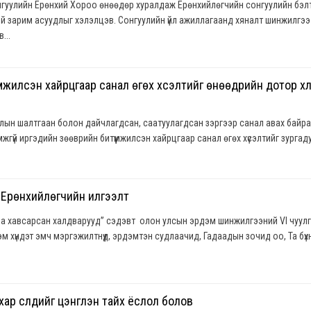
гуулийн Ерөнхий Хороо өнөөдөр хуралдаж Ерөнхийлөгчийн сонгуулийн бэл
й зарим асуудлыг хэлэлцэв. Сонгуулийн үйл ажиллагаанд хяналт шинжилгээ
...
мжилсэн хайрцгаар санал өгөх хүсэлтийг өнөөдрийн дотор хү
длын шалтгаан болон дайчлагдсан, саатуулагдсан зэргээр санал авах байр
жгүй иргэдийн зөөврийн битүүмжилсэн хайрцгаар санал өгөх хүсэлтийг зургад
 Ерөнхийлөгчийн илгээлт
ба хавсарсан халдварууд” сэдэвт олон улсын эрдэм шинжилгээний VI чуул
 хүндэт эмч мэргэжилтнүүд, эрдэмтэн судлаачид, Гадаадын зочид оо, Та бүхн.
 хар сүлдийг цэнгүүлэн тайх ёслол болов