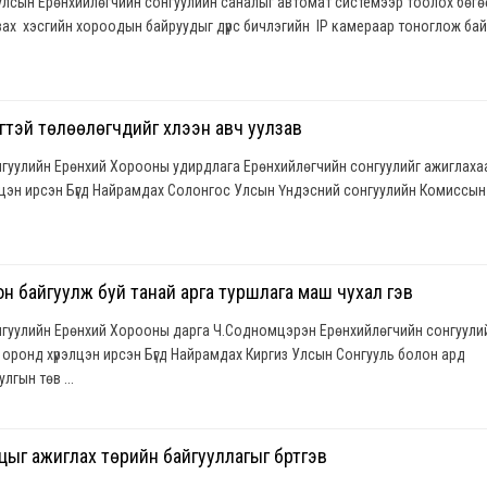
улсын Ерөнхийлөгчийн сонгуулийн саналыг автомат системээр тоолох бөг
вах хэсгийн хороодын байруудыг дүрс бичлэгийн IP камераар тоноглож бай
үүтэй төлөөлөгчдийг хүлээн авч уулзав
гуулийн Ерөнхий Хорооны удирдлага Ерөнхийлөгчийн сонгуулийг ажиглаха
лцэн ирсэн Бүгд Найрамдах Солонгос Улсын Үндэсний сонгуулийн Комиссын
он байгуулж буй танай арга туршлага маш чухал гэв
гуулийн Ерөнхий Хорооны дарга Ч.Содномцэрэн Ерөнхийлөгчийн сонгуули
оронд хүрэлцэн ирсэн Бүгд Найрамдах Киргиз Улсын Сонгууль болон ард
лгын төв ...
цыг ажиглах төрийн байгууллагыг бүртгэв