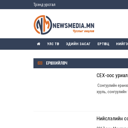
Трэнд урсгал
УЛС ТӨР
ЭДИЙН ЗАСАГ
ЕРТӨНЦ
НИЙГ
ЕРӨНХИЙЛӨГЧ
СЕХ-оос уриал
Сонгуулийн ерөнхи
хууль, сонгуулийн
Нийслэлийн со