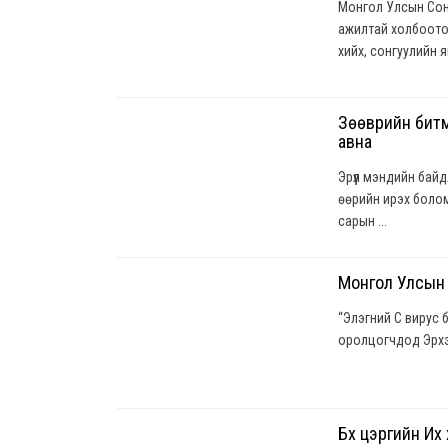
Монгол Улсын Сон
ажилтай холбоото
хийх, сонгуулийн яв
Зөөврийн битүү
авна
Эрүүл мэндийн бай
өөрийн ирэх болом
сарын ...
Монгол Улсын
“Элэгний С вирус 
оролцогчдод Эрхэм
Бүх цэргийн Их