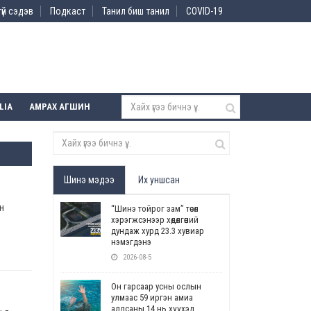
үй сэдэв
Подкаст
Танил биш танил
COVID-19
LIA
АМРАХ АГШИН
Шинэ мэдээ
Их уншсан
эн
“Шинэ тойрог зам” төсөл
хэрэгжсэнээр хөдөлгөөний
дундаж хурд 23.3 хувиар
нэмэгдэнэ
2026-08-5
Он гарсаар усны ослын
улмаас 59 иргэн амиа
алдсаны 14 нь хүүхэд