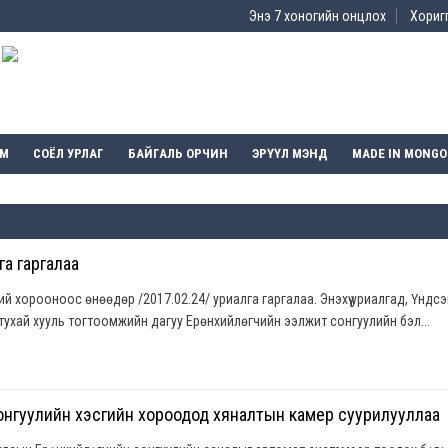
Энэ 7 хоногийн онцлох
Хоригг
ЭМ
СОЁЛ УРЛАГ
БАЙГАЛЬ ОРЧИН
ЭРҮҮЛ МЭНД
MADE IN MONGO
га гаргалаа
й хорооноос өнөөдөр /2017.02.24/ уриалга гаргалаа. Энэхүү уриалгад, Үндс
 тухай хууль тогтоомжийн дагуу Ерөнхийлөгчийн ээлжит сонгуулийн бэл...
нгуулийн хэсгийн хороодод хяналтын камер суурилууллаа