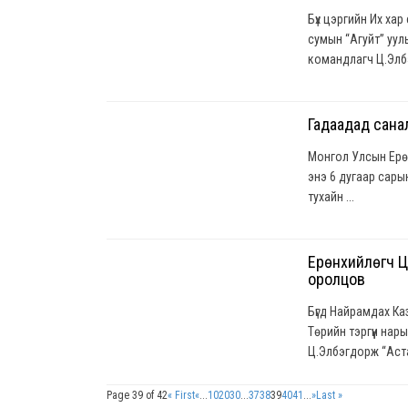
Бүх цэргийн Их хар
сумын “Агуйт” уул
командлагч Ц.Элбэ
Гадаадад сана
Монгол Улсын Ерөн
энэ 6 дугаар сарын
тухайн ...
Ерөнхийлөгч Ц
оролцов
Бүгд Найрамдах Ка
Төрийн тэргүүн на
Ц.Элбэгдорж “Аста
Page 39 of 42
« First
«
...
10
20
30
...
37
38
39
40
41
...
»
Last »