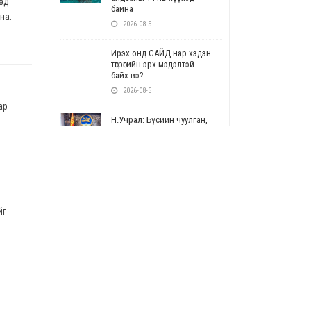
өөд
байна
на.
2026-08-5
Ирэх онд САЙД нар хэдэн
төгрөгийн эрх мэдэлтэй
байх вэ?
2026-08-5
ар
Н.Учрал: Бүсийн чуулган,
форум, салбарын ойн
арга хэмжээг цуцална
2026-08-5
СОР17: Цэцэрлэг,
сургуулийн бүртгэлд
өөрчлөлт орно
йг
2026-08-5
УЕПГ: Биеэ үнэлэхийг
зохион байгуулж, хүн
худалдаалсан хэргүүдийг
шүүхэд шилжүүлжээ
2026-08-5