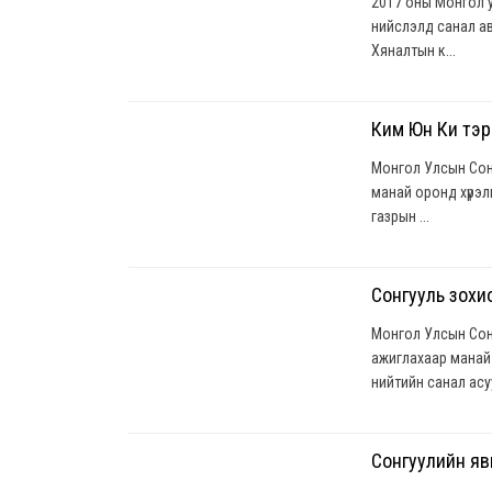
2017 оны Монгол 
нийслэлд санал а
Хяналтын к...
Ким Юн Ки тэрг
Монгол Улсын Сон
манай оронд хүрэ
газрын ...
Сонгууль зохи
Монгол Улсын Сон
ажиглахаар манай 
нийтийн санал асуу
Сонгуулийн яв