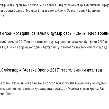
 сүлдийг цэнгүүлэн тайх ёслол энэ сарын 15-нд буюу өчигдөр Төв аймгийн Эрд
ын оройд боллоо. Монгол Улсын Ерөнхийлөгч, Зэвсэгт хүчний Ерөнхий
гд...
л өгсөн иргэдийн саналыг 6 дугаар сарын 26-ны өдөр тоолн
хийлөгчийн 2017 оны ээлжит сонгуульд саналаа өгөхөөр бүртгүүлсэн 7209 ир
 10, 11-ний өдрүүдэд өөрсдийн бүртгүүлсэн Дипломат төлөөлөгчийн газруудад
.Элбэгдорж “Астана Экспо-2017” үзэсгэлэнгийн нээлтэд
захстан Улсын нийслэл Астана хотноо болж буй ШХАБ-ын гишүүн орнуудын
рын зөвлөлийн өргөтгөсөн хуралдаанд оролцсон Монгол Улсын Ерөнхийлөгч
на Экспо...