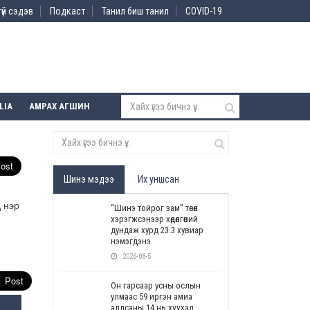
үй сэдэв
Подкаст
Танил биш танил
COVID-19
LIA
АМРАХ АГШИН
Шинэ мэдээ
Их уншсан
 нэр
“Шинэ тойрог зам” төсөл
хэрэгжсэнээр хөдөлгөөний
дундаж хурд 23.3 хувиар
нэмэгдэнэ
2026-08-5
Он гарсаар усны ослын
улмаас 59 иргэн амиа
алдсаны 14 нь хүүхэд