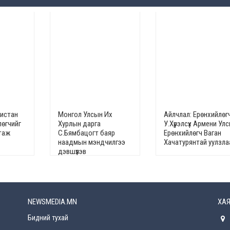
кистан
Монгол Улсын Их
Айлчлал: Ерөнхийлөг
лөгчийг
Хурлын дарга
У.Хүрэлсүх Армени Ул
гтаж
С.Бямбацогт баяр
Ерөнхийлөгч Ваган
наадмын мэндчилгээ
Хачатурянтай уулзла
дэвшүүлэв
NEWSMEDIA.MN
ХАЯ
Бидний тухай