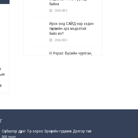
байна
2026-08-5
Ирэх онд САЙД нар хэдэн
төгрөгийн эрх мэдэлтэй
байх вэ?
2026-08-5
Н.Учрал: Бүсийн чуулган,
форум, салбарын ойн
арга хэмжээг цуцална
ч
2026-08-5
сын
СОР17: Цэцэрлэг,
а
сургуулийн бүртгэлд
өөрчлөлт орно
2026-08-5
УЕПГ: Биеэ үнэлэхийг
зохион байгуулж, хүн
Г
худалдаалсан хэргүүдийг
шүүхэд шилжүүлжээ
Сүхбаатар дүүрэг 7-р хороо Эрхүүгийн гудамж Дэлгэр төв
2026-08-5
301 тоот