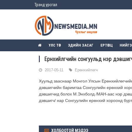
Трэнд урсгал
УЛС ТӨР
ЭДИЙН ЗАСАГ
ЕРТӨНЦ
НИЙГ
Ерөнхийлөгчийн сонгуульд нэр дэвши
2017-05-11
Ерөнхийлөгч
Хуульд зааснаар Монгол Улсын Ерөнхийлөгчийн
дэвшигчийн баримтаа Сонгуулийн ерөнхий хоро
дэвшигчид болох М.Энхболд /МАН-аас нэр дэвши
дэвшигч/ нар Сонгуулийн ерөнхий хороонд бүрт
ХОЛБООТОЙ МЭДЭЭ