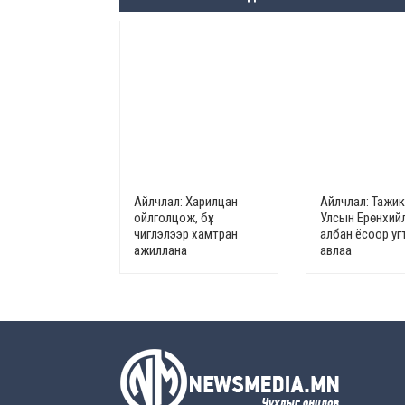
Айлчлал: Харилцан
Айлчлал: Тажи
ойлголцож, бүх
Улсын Ерөнхий
чиглэлээр хамтран
албан ёсоор у
ажиллана
авлаа