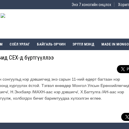
Энэ 7 хоногийн онцлох
Хоригг
ЭМ
СОЁЛ УРЛАГ
БАЙГАЛЬ ОРЧИН
ЭРҮҮЛ МЭНД
MADE IN MONGO
гчид СЕХ-д бүртгүүллээ
 сонгуульд нэр дэвшигчид энэ сарын 11-ний өдөрт багтаан нэр
онд хүргүүлэх ёстой. Тэгвэл өнөөдөр Монгол Улсын Ерөнхийлөгчид
гч/, Н.Энхбаяр /МАХН-аас нэр дэвшигч/, Х.Баттулга /АН-аас нэр
гүүлж, холбогдох бичиг баримтуудаа хүлээлгэн өглөө.