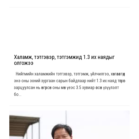
Халамж, тэтгэвэр, тэтгэмжид 1.3 их наядыг
олгожээ
Нийгмийн халамжийн тэтгэвэр, тэтгэмж, үйлчилгээ, хөнгөлөлтөд
энэ оны эхний зургаан сарын байдлаар нийт 1.3 их наяд төгрөг
зарцуулсан нь өнгөрсөн оны мөн үеэс 3.5 хувиар өссөн үзүүлэлт
бо...