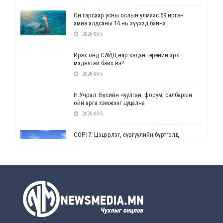
Он гарсаар усны ослын улмаас 59 иргэн
амиа алдсаны 14 нь хүүхэд байна
2026-08-5
Ирэх онд САЙД нар хэдэн төгрөгийн эрх
мэдэлтэй байх вэ?
2026-08-5
Н.Учрал: Бүсийн чуулган, форум, салбарын
ойн арга хэмжээг цуцална
2026-08-5
СОР17: Цэцэрлэг, сургуулийн бүртгэлд
өөрчлөлт орно
2026-08-5
УЕПГ: Биеэ үнэлэхийг зохион байгуулж, хүн
худалдаалсан хэргүүдийг шүүхэд
шилжүүлжээ
2026-08-5
Өнөөдрийн онч үг