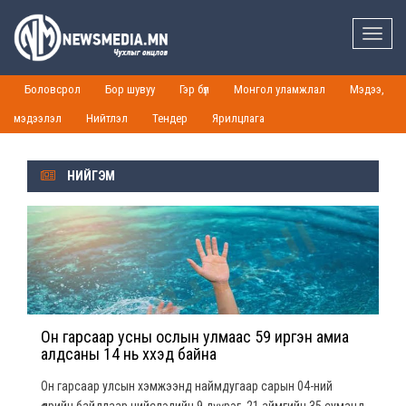
Toggle
naviga
Боловсрол
Бор шувуу
Гэр бүл
Монгол уламжлал
Мэдээ,
мэдээлэл
Нийтлэл
Тендер
Ярилцлага
НИЙГЭМ
Он гарсаар усны ослын улмаас 59 иргэн амиа
алдсаны 14 нь хүүхэд байна
Он гарсаар улсын хэмжээнд наймдугаар сарын 04-ний
өдрийн байдлаар нийслэлийн 9 дүүрэг, 21 аймгийн 35 суманд