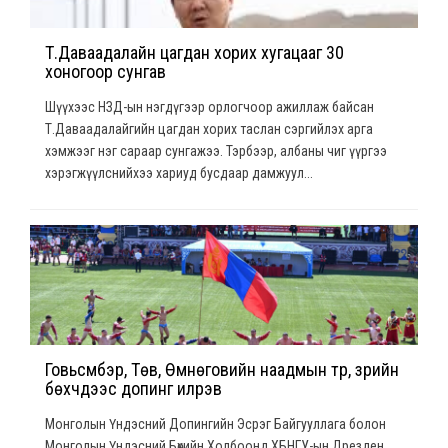
Т.Даваадалайн цагдан хорих хугацааг 30
хоногоор сунгав
Шүүхээс НЗД-ын нэгдүгээр орлогчоор ажиллаж байсан
Т.Даваадалайгийн цагдан хорих таслан сэргийлэх арга
хэмжээг нэг сараар сунгажээ. Тэрбээр, албаны чиг үүргээ
хэрэгжүүлснийхээ хариуд бусдаар дамжуул...
Говьсүмбэр, Төв, Өмнөговийн наадмын түрүү, үзүүрийн
бөхчүүдээс допинг илрэв
Монголын Үндэсний Допингийн Эсрэг Байгууллага болон
Монголын Үндэсний Бөхийн Холбоонд ХБНГУ-ын Дрезден