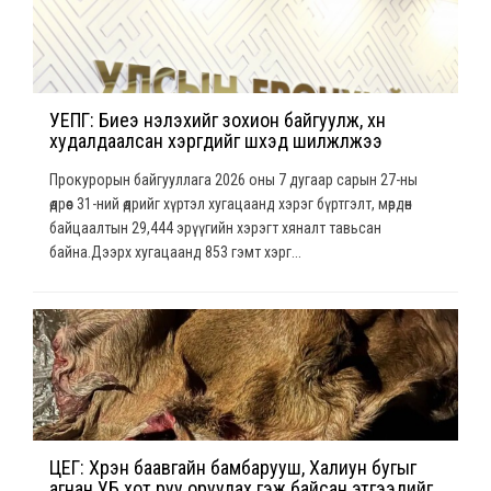
УЕПГ: Биеэ үнэлэхийг зохион байгуулж, хүн
худалдаалсан хэргүүдийг шүүхэд шилжүүлжээ
Прокурорын байгууллага 2026 оны 7 дугаар сарын 27-ны
өдрөөс 31-ний өдрийг хүртэл хугацаанд хэрэг бүртгэлт, мөрдөн
байцаалтын 29,444 эрүүгийн хэрэгт хяналт тавьсан
байна.Дээрх хугацаанд 853 гэмт хэрг...
ЦЕГ: Хүрэн баавгайн бамбарууш, Халиун бугыг
агнан УБ хот руу оруулах гэж байсан этгээдийг