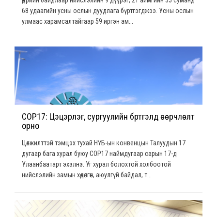
68 удаагийн усны ослын дуудлага бүртгэгджээ. Усны ослын
улмаас харамсалтайгаар 59 иргэн ам...
СОР17: Цэцэрлэг, сургуулийн бүртгэлд өөрчлөлт
орно
Цөлжилттэй тэмцэх тухай НҮБ-ын конвенцын Талуудын 17
дугаар бага хурал буюу COP17 наймдугаар сарын 17-д
Улаанбаатарт эхэлнэ. Уг хурал болохтой холбоотой
нийслэлийн замын хөдөлгөөн, аюулгүй байдал, т...