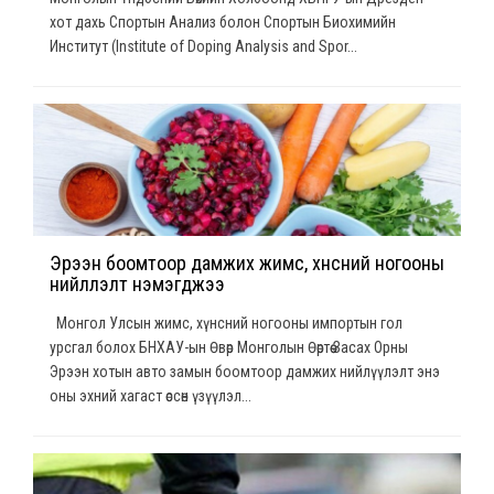
хот дахь Спортын Анализ болон Спортын Биохимийн
Институт (Institute of Doping Analysis and Spor...
Эрээн боомтоор дамжих жимс, хүнсний ногооны
нийлүүлэлт нэмэгджээ
Монгол Улсын жимс, хүнсний ногооны импортын гол
урсгал болох БНХАУ-ын Өвөр Монголын Өөртөө Засах Орны
Эрээн хотын авто замын боомтоор дамжих нийлүүлэлт энэ
оны эхний хагаст өссөн үзүүлэл...