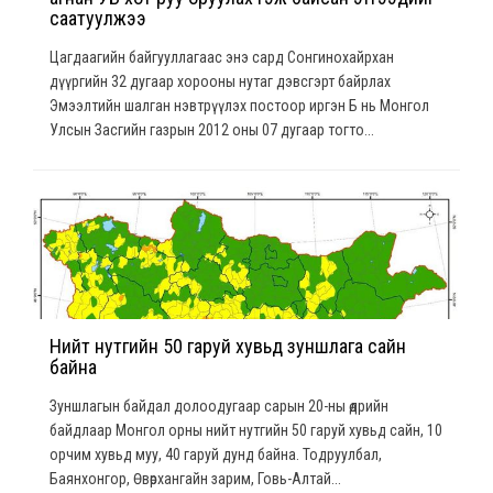
саатуулжээ
Цагдаагийн байгууллагаас энэ сард Сонгинохайрхан
дүүргийн 32 дугаар хорооны нутаг дэвсгэрт байрлах
Эмээлтийн шалган нэвтрүүлэх постоор иргэн Б нь Монгол
Улсын Засгийн газрын 2012 оны 07 дугаар тогто...
Нийт нутгийн 50 гаруй хувьд зуншлага сайн
байна
Зуншлагын байдал долоодугаар сарын 20-ны өдрийн
байдлаар Монгол орны нийт нутгийн 50 гаруй хувьд сайн, 10
орчим хувьд муу, 40 гаруй дунд байна. Тодруулбал,
Баянхонгор, Өвөрхангайн зарим, Говь-Алтай...