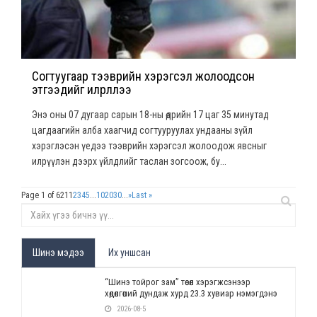
Согтуугаар тээврийн хэрэгсэл жолоодсон
этгээдийг илрүүллээ
Энэ оны 07 дугаар сарын 18-ны өдрийн 17 цаг 35 минутад
цагдаагийн алба хаагчид согтууруулах ундааны зүйл
хэрэглэсэн үедээ тээврийн хэрэгсэл жолоодож явсныг
илрүүлэн дээрх үйлдлийг таслан зогсоож, бу...
Page 1 of 621
1
2
3
4
5
...
10
20
30
...
»
Last »
Шинэ мэдээ
Их уншсан
“Шинэ тойрог зам” төсөл хэрэгжсэнээр
хөдөлгөөний дундаж хурд 23.3 хувиар нэмэгдэнэ
2026-08-5