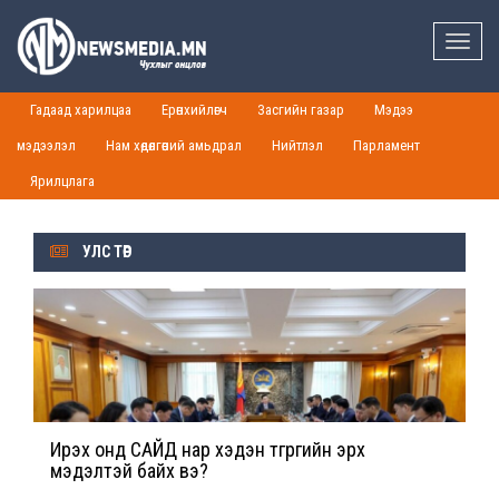
Toggle
naviga
Гадаад харилцаа
Ерөнхийлөгч
Засгийн газар
Мэдээ
мэдээлэл
Нам хөдөлгөөний амьдрал
Нийтлэл
Парламент
Ярилцлага
УЛС ТӨР
Ирэх онд САЙД нар хэдэн төгрөгийн эрх
мэдэлтэй байх вэ?