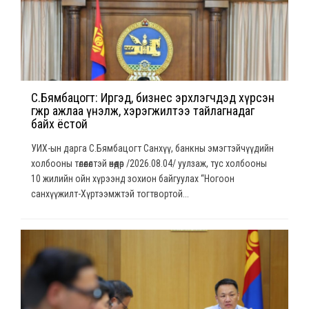
С.Бямбацогт: Иргэд, бизнес эрхлэгчдэд хүрсэн
өгөөжөөрөө ажлаа үнэлж, хэрэгжилтээ тайлагнадаг
байх ёстой
УИХ-ын дарга С.Бямбацогт Санхүү, банкны эмэгтэйчүүдийн
холбооны төлөөлөлтэй өнөөдөр /2026.08.04/ уулзаж, тус холбооны
10 жилийн ойн хүрээнд зохион байгуулах “Ногоон
санхүүжилт-Хүртээмжтэй тогтвортой...