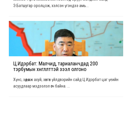
Э.Батшугар оролцож, хэлсэн үгэндээ амь...
Ц.Идэрбат: Малчид, тариаланчдад 200
тэрбумын хөнгөлөлттэй зээл олгоно
Хүнс, хөдөө аж ахуй, хөнгөн үйлдвэрийн сайд Ц.Идэрбат цаг үеийн
асуудлаар мэдээлэл өгч байна. ...