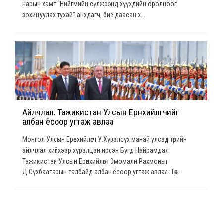
нарын хамт “Нийгмийн сүлжээнд хүүхдийн оролцоог
зохицуулах тухай” анхдагч, бие даасан х...
Айлчлал: Тажикистан Улсын Ерөнхийлөгчийг
албан ёсоор угтаж авлаа
Монгол Улсын Ерөнхийлөгч У.Хүрэлсүх манай улсад төрийн
айлчлал хийхээр хүрэлцэн ирсэн Бүгд Найрамдах
Тажикистан Улсын Ерөнхийлөгч Эмомали Рахмоныг
Д.Сүхбаатарын талбайд албан ёсоор угтаж авлаа. Төр...