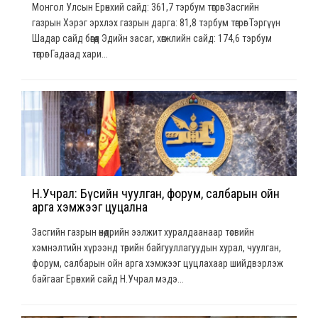
Монгол Улсын Ерөнхий сайд: 361,7 тэрбум төгрөг Засгийн
газрын Хэрэг эрхлэх газрын дарга: 81,8 тэрбум төгрөг Тэргүүн
Шадар сайд бөгөөд Эдийн засаг, хөгжлийн сайд: 174,6 тэрбум
төгрөг Гадаад хари...
Н.Учрал: Бүсийн чуулган, форум, салбарын ойн
арга хэмжээг цуцална
Засгийн газрын өнөөдрийн ээлжит хуралдаанаар төсвийн
хэмнэлтийн хүрээнд төрийн байгууллагуудын хурал, чуулган,
форум, салбарын ойн арга хэмжээг цуцлахаар шийдвэрлэж
байгааг Ерөнхий сайд Н.Учрал мэдэ...