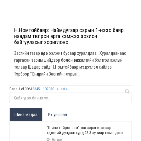
Н.Номтойбаяр: Наймдугаар сарын 1-нээс баяр
наадам төвлөрсөн арга хэмжээ зохион
байгуулахыг хориглоно
Засгийн газар өнөөдөр ээлжит бусаар хуралдлаа. Хуралдаанаас
гаргасан зарим шийдвэр болон өвөлжилтийн бэлтгэл ажлын
талаар Шадар сайд Н.Номтойбаяр мэдээлэл хийлээ.
Тэрбээр "Өнөөдрийн Засгийн газрын...
Page 1 of 396
1
2
3
4
5
...
10
20
30
...
»
Last »
Шинэ мэдээ
Их уншсан
“Шинэ тойрог зам” төсөл хэрэгжсэнээр
хөдөлгөөний дундаж хурд 23.3 хувиар нэмэгдэнэ
Өчигдөр