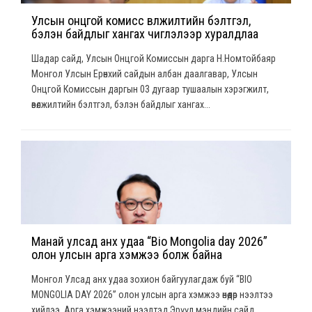
Улсын онцгой комисс өвөлжилтийн бэлтгэл,
бэлэн байдлыг хангах чиглэлээр хуралдлаа
Шадар сайд, Улсын Онцгой Комиссын дарга Н.Номтойбаяр
Монгол Улсын Ерөнхий сайдын албан даалгавар, Улсын
Онцгой Комиссын даргын 03 дугаар тушаалын хэрэгжилт,
өвөлжилтийн бэлтгэл, бэлэн байдлыг хангах...
Манай улсад анх удаа “Bio Mongolia day 2026”
олон улсын арга хэмжээ болж байна
Монгол Улсад анх удаа зохион байгуулагдаж буй “BIO
MONGOLIA DAY 2026” олон улсын арга хэмжээ өнөөдөр нээлтээ
хийлээ. Арга хэмжээний нээлтэд Эрүүл мэндийн сайд