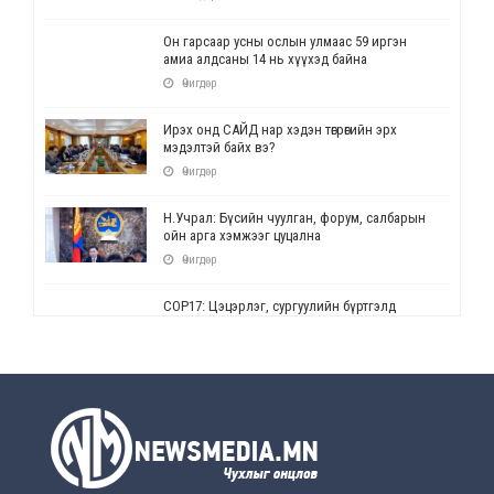
Он гарсаар усны ослын улмаас 59 иргэн
амиа алдсаны 14 нь хүүхэд байна
Өчигдөр
Ирэх онд САЙД нар хэдэн төгрөгийн эрх
мэдэлтэй байх вэ?
Өчигдөр
Н.Учрал: Бүсийн чуулган, форум, салбарын
ойн арга хэмжээг цуцална
Өчигдөр
СОР17: Цэцэрлэг, сургуулийн бүртгэлд
өөрчлөлт орно
Өчигдөр
УЕПГ: Биеэ үнэлэхийг зохион байгуулж, хүн
худалдаалсан хэргүүдийг шүүхэд
шилжүүлжээ
Өчигдөр