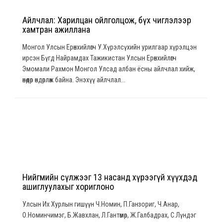
Айлчлал: Харилцан ойлголцож, бүх чиглэлээр
хамтран ажиллана
Монгол Улсын Ерөнхийлөгч У.Хүрэлсүхийн урилгаар хүрэлцэн
ирсэн Бүгд Найрамдах Тажикистан Улсын Ерөнхийлөгч
Эмомали Рахмон Монгол Улсад албан ёсны айлчлал хийж,
өнөөдөр өндөрлөж байна. Энэхүү айлчлал...
Нийгмийн сүлжээг 13 насанд хүрээгүй хүүхдэд
ашиглуулахыг хориглоно
Улсын Их Хурлын гишүүн Ч.Номин, П.Ганзориг, Ч.Анар,
О.Номинчимэг, Б.Жавхлан, Л.Гантөмөр, Ж.Галбадрах, С.Лүндэг