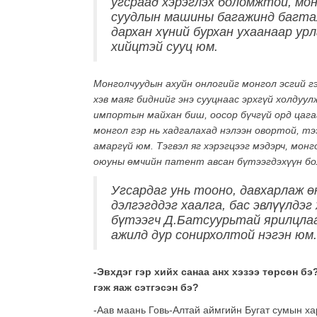
угсраад хэрэглэх боломжтой, мон
суудлын машины багажинд багтах
дархан хүний бурхан ухаанаар ур
хийцтэй сууц юм.
Монголчуудын ахуйн онлогийг монгол эсгий г
хэв маяг биднийг энэ сууцнаас эрхгүй холдуул
импортын майхан биш, оосор бүчгүй орд цагаа
монгол гэр нь хадгалахад нэлээн овортой, тэ
амаргүй юм. Тэгвэл яг хэрэгцээг мэдэрч, монг
оюуны өмчийн патент авсан бүтээгдэхүүн бол
Угсардаг унь тооно, давхарлаж ө
дэлгэгддэг хаалга, бас эвлүүлдэг
бүтээгч Д.Батсуурьтай ярилцлаа
ажилд дур сонирхолтой нэгэн юм.
-Эвхдэг гэр хийх санаа анх хэзээ төрсөн б
гэж яаж сэтгэсэн бэ?
-Аав маань Говь-Алтай аймгийн Бугат сумын ха