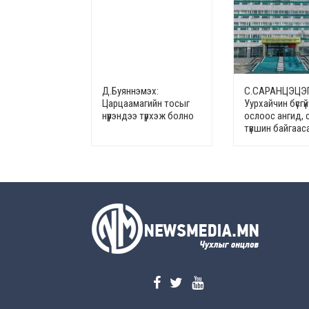
Д.Буяннэмэх:
С.САРАНЦЭЦЭГ
Царцаамагийн тосыг
Уурхайчин бүсгүй
нүүрэндээ түрхэж болно
ослоос ангид, 
түвшин байгаас