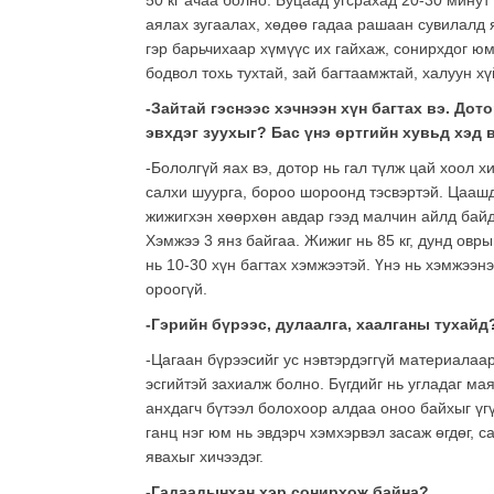
50 кг ачаа болно. Буцаад угсрахад 20-30 минут 
аялах зугаалах, хөдөө гадаа рашаан сувилалд 
гэр барьчихаар хүмүүс их гайхаж, сонирхдог ю
бодвол тохь тухтай, зай багтаамжтай, халуун хү
-Зайтай гэснээс хэчнээн хүн багтах вэ. Дот
эвхдэг зуухыг? Бас үнэ өртгийн хувьд хэд 
-Бололгүй яах вэ, дотор нь гал түлж цай хоол 
салхи шуурга, бороо шороонд тэсвэртэй. Цаашда
жижигхэн хөөрхөн авдар гээд малчин айлд байд
Хэмжээ 3 янз байгаа. Жижиг нь 85 кг, дунд овры
нь 10-30 хүн багтах хэмжээтэй. Үнэ нь хэмжээн
ороогүй.
-Гэрийн бүрээс, дулаалга, хаалганы тухайд
-Цагаан бүрээсийг ус нэвтэрдэггүй материалаа
эсгийтэй захиалж болно. Бүгдийг нь угладаг ма
анхдагч бүтээл болохоор алдаа оноо байхыг үгү
ганц нэг юм нь эвдэрч хэмхэрвэл засаж өгдөг, 
явахыг хичээдэг.
-Гадаадынхан хэр сонирхож байна?