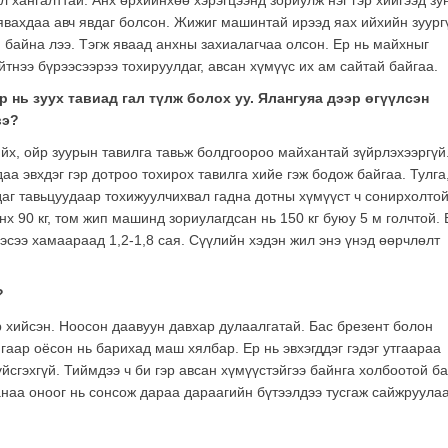
л хангалттай. Анх өрхийнхөө хэрэгцээнд зориулж нэг гэр хийгээд зу
явахдаа авч явдаг болсон. Жижиг машинтай ирээд яах ийхийн зуург
м байна лээ. Тэгж яваад анхны захиалагчаа олсон. Ер нь майхныг
йтнээ бүрээсээрээ тохируулдаг, авсан хүмүүс их ам сайтай байгаа.
ор нь зуух тавиад гал түлж болох уу. Ялангуяа дээр өгүүлсэн
вэ?
хийх, ойр зуурын тавилга тавьж болдгоороо майхантай зүйрлэхээргүй
а эвхдэг гэр дотроо тохирох тавилга хийе гэж бодож байгаа. Тулга
аг тавьцуудаар тохижуулчихвал гадна дотны хүмүүст ч сонирхолтой
нх 90 кг, том жип машинд зориулагдсан нь 150 кг буюу 5 м голчтой. 
ээсээ хамаараад 1,2-1,8 сая. Сүүлийн хэдэн жил энэ үнэд өөрчлөлт
?
р хийсэн. Ноосон даавуун давхар дулаалгатай. Бас брезент болон
ягаар оёсон нь барихад маш хялбар. Ер нь эвхэгддэг гэдэг утгаараа
йсгэхгүй. Тиймдээ ч би гэр авсан хүмүүстэйгээ байнга холбоотой б
санаа оноог нь сонсож дараа дараагийн бүтээлдээ тусгаж сайжруула