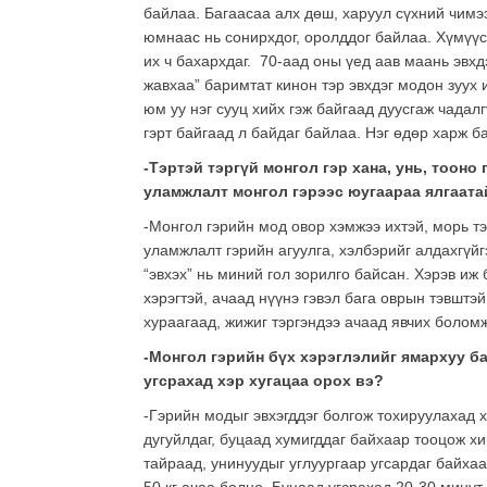
байлаа. Багаасаа алх дөш, харуул сүхний чимэ
юмнаас нь сонирхдог, оролддог байлаа. Хүмүүс
их ч бахархдаг. 70-аад оны үед аав маань эвхдэ
жавхаа” баримтат кинон тэр эвхдэг модон зуух и
юм уу нэг сууц хийх гэж байгаад дуусгаж чада
гэрт байгаад л байдаг байлаа. Нэг өдөр харж б
-Тэртэй тэргүй монгол гэр хана, унь, тооно
уламжлалт монгол гэрээс юугаараа ялгаата
-Монгол гэрийн мод овор хэмжээ ихтэй, морь тэ
уламжлалт гэрийн агуулга, хэлбэрийг алдахгүй
“эвхэх” нь миний гол зорилго байсан. Хэрэв иж
хэрэгтэй, ачаад нүүнэ гэвэл бага оврын тэвштэ
хураагаад, жижиг тэргэндээ ачаад явчих боломж
-Монгол гэрийн бүх хэрэглэлийг ямархуу б
угсрахад хэр хугацаа орох вэ?
-Гэрийн модыг эвхэгддэг болгож тохируулахад 
дугуйлдаг, буцаад хумигддаг байхаар тооцож х
тайраад, унинуудыг углуургаар угсардаг байхаа