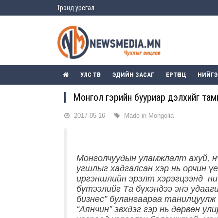
Трэнд урсгал
УЛС ТӨР
ЭДИЙН ЗАСАГ
ЕРТӨНЦ
НИЙГ
Монгол гэрийн бууриар дэлхийг там
2017-05-16
Made in Mongolia
Монголчуудын уламжлалт ахуй, н
угшлыг хадгалсан хэр нь орчин ү
иргэншлийн эрэлт хэрэгцээнд ни
бүтээлийг Та бүхэндээ энэ удааг
бизнес” булангаараа танилцуулж 
“Аянчин” эвхдэг гэр нь дөрвөн ули