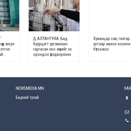
:
Д.АЛТАНТУЯА: Бид
Хуванцар сав, гялгар
чүүд аюул
буурцагт ургамлаас
уутаар эмээл зохион
сэтгэл
гаргасан эко жүүсийг эх
бүтээжээ
ай…
орондоо үйлдвэрлэнэ
NEWSMEDIA.MN
ХАЯ
Бидний тухай