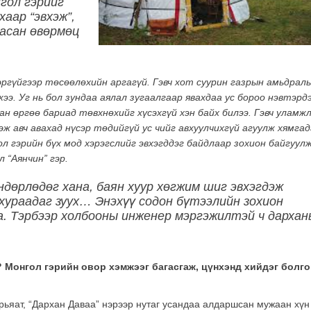
гол гэрийг
аар “эвхэж”,
ласан өвөрмөц
эргүйгээр төсөөлөхийн аргагүй. Гэвч хот суурин газрын амьдрал
жээ. Уг нь бол зундаа аялал зугаалгаар явахдаа ус бороо нэвтэрд
н өргөө бариад төвхнөхийг хүсэхгүй хэн байх билээ. Гэвч уламж
эж авч авахад нүсэр төдийгүй ус чийг авхуулчихгүй агуулж хямга
ол гэрийн бүх мод хэрэгслийг эвхэгддэг байдлаар зохион байгуулж
 “Аянчин” гэр.
ндөрлөдөг хана, баян хуур хөгжим шиг эвхэгдэж
 хураадаг зуух… Энэхүү содон бүтээлийн зохион
. Тэрбээр холбооны инженер мэргэжилтэй ч дархан
э? Монгол гэрийн овор хэмжээг багасгаж, цүнхэнд хийдэг болг
рьяат, “Дархан Даваа” нэрээр нутаг усандаа алдаршсан мужаан хүн