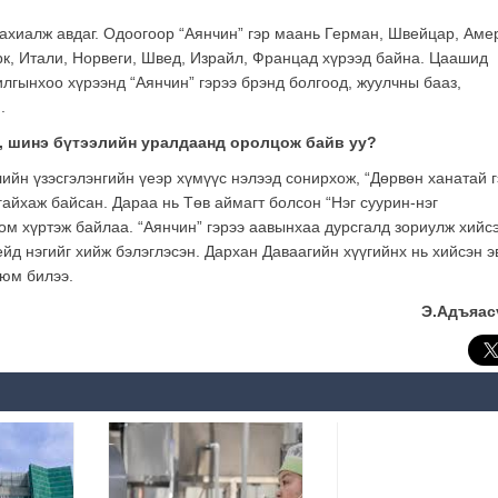
ахиалж авдаг. Одоогоор “Аянчин” гэр маань Герман, Швейцар, Аме
урк, Итали, Норвеги, Швед, Израйл, Францад xүрээд байна. Цаашид
илгынхоо хүрээнд “Аянчин” гэрээ брэнд болгоод, жуулчны бааз,
.
н, шинэ бүтээлийн уралдаанд оролцож байв уу?
ийн үзэсгэлэнгийн үеэр хүмүүс нэлээд сонирхож, “Дөрвөн ханатай г
гайхаж байсан. Дараа нь Төв аймагт болсон “Нэг суурин-нэг
цом хүртэж байлаа. “Аянчин” гэрээ аавынхаа дурсгалд зориулж хийс
йд нэгийг хийж бэлэглэсэн. Дархан Даваагийн хүүгийнх нь хийсэн э
 юм билээ.
Э.Адъяас