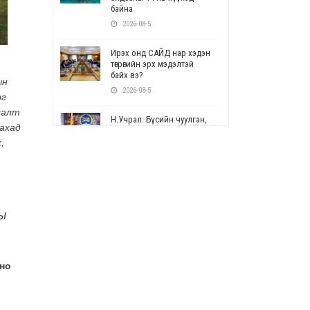
байна
2026-08-5
Ирэх онд САЙД нар хэдэн
төгрөгийн эрх мэдэлтэй
байх вэ?
ын
2026-08-5
эг
лалт
Н.Учрал: Бүсийн чуулган,
дахад
форум, салбарын ойн
арга хэмжээг цуцална
,
2026-08-5
СОР17: Цэцэрлэг,
сургуулийн бүртгэлд
өөрчлөлт орно
ы
2026-08-5
УЕПГ: Биеэ үнэлэхийг
зохион байгуулж, хүн
оно
худалдаалсан хэргүүдийг
шүүхэд шилжүүлжээ
2026-08-5