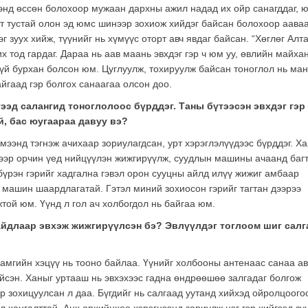
энд өссөн болохоор мужаан дархны ажил надад их ойр санагддаг, 
т тустай олон эд юмс шинээр зохиож хийдэг байсан болохоор аава
г зуух хийж, түүнийг нь хүмүүс оторт авч явдаг байсан. “Хөглөг Алт
х тод гардаг. Дараа нь аав маань эвхдэг гэр ч юм уу, өвлийн майхан
лгүй бурхан болсон юм. Цуглуулж, тохируулж байсан тоноглол нь ма
айгаад гэр болгох санаагаа олсон доо.
 гээд салангид тоноглолоос бүрддэг. Таны бүтээсэн эвхдэг гэр
й, бас юугаараа давуу вэ?
мээнд тэгнэж ачихаар зориулагдсан, урт хэрэглэлүүдээс бүрддэг. Х
гээр орчин үед нийцүүлэн жижгирүүлж, суудлын машины ачаанд баг
 бүрэн гэрийг хадгална гэвэл орон сууцны айлд илүү жижиг амбаар
й машин шаардлагатай. Гэтэл миний зохиосон гэрийг тагтан дээрээ
той юм. Үүнд л гол ач холбогдол нь байгаа юм.
айдлаар эвхэж жижгирүүлсэн бэ? Эвлүүлдэг тоглоом шиг салг
хамгийн хэцүү нь тооно байлаа. Үүнийг холбооны антенаас санаа ав
ийсэн. Ханыг уртааш нь эвхэхээс гадна өндрөөшөө залгадаг болгож
р зохицуулсан л даа. Бүгдийг нь салгаад уутанд хийхэд ойролцоого