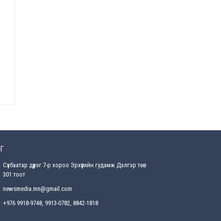
2026-07-28
Төв аймгийн наадамд
түрүүлсэн, үзүүрлэсэн,
шөвгөрсөн гурван бөхөөс
допинг илэрчээ
2026-07-28
Г
Сүхбаатар дүүрэг 7-р хороо Эрхүүгийн гудамж Дэлгэр төв
301 тоот
newsmedia.mn@gmail.com
+976 9918-9748, 9913-0782, 8842-1818