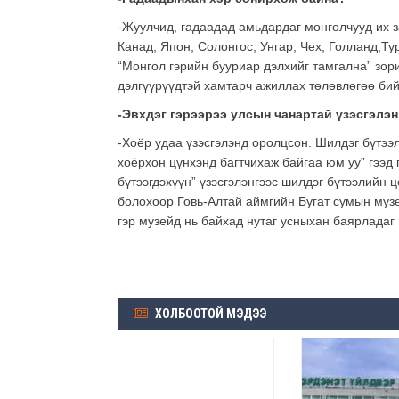
-Жуулчид, гадаадад амьдардаг монголчууд их з
Канад, Япон, Солонгос, Унгар, Чех, Голланд,Т
“Монгол гэрийн бууриар дэлхийг тамгална” зор
дэлгүүрүүдтэй хамтарч ажиллах төлөвлөгөө бий
-Эвхдэг гэрээрээ улсын чанартай үзэсгэлэ
-Хоёр удаа үзэсгэлэнд оролцсон. Шилдэг бүтээл
хоёрхон цүнхэнд багтчихаж байгаа юм уу” гээд 
бүтээгдэхүүн” үзэсгэлэнгээс шилдэг бүтээлийн 
болохоор Говь-Алтай аймгийн Бугат сумын музе
гэр музейд нь байхад нутаг усныхан баярладаг
ХОЛБООТОЙ МЭДЭЭ