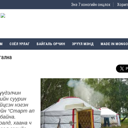
Энэ 7 хоногийн онцлох
Хоригг
ЭМ
СОЁЛ УРЛАГ
БАЙГАЛЬ ОРЧИН
ЭРҮҮЛ МЭНД
MADE IN MONGO
гална
үүдэлчин
еийн суурин
йцсэн нэгэн
ийн “Старт ап
байна.
ралд, хаана ч