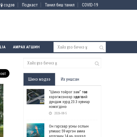
үй сэдэв
Подкаст
Танил биш танил
COVID-19
LIA
АМРАХ АГШИН
Шинэ мэдээ
Их уншсан
“Шинэ тойрог зам” төсөл
хэрэгжсэнээр хөдөлгөөний
дундаж хурд 23.3 хувиар
нэмэгдэнэ
2026-08-5
Он гарсаар усны ослын
улмаас 59 иргэн амиа
алдсаны 14 нь хүүхэд