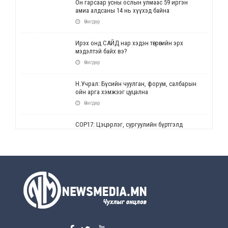
Он гарсаар усны ослын улмаас 59 иргэн
амиа алдсаны 14 нь хүүхэд байна
Өчигдөр
Ирэх онд САЙД нар хэдэн төгрөгийн эрх
мэдэлтэй байх вэ?
Өчигдөр
Н.Учрал: Бүсийн чуулган, форум, салбарын
ойн арга хэмжээг цуцална
Өчигдөр
СОР17: Цэцэрлэг, сургуулийн бүртгэлд
өөрчлөлт орно
Өчигдөр
УЕПГ: Биеэ үнэлэхийг зохион байгуулж, хүн
худалдаалсан хэргүүдийг шүүхэд
шилжүүлжээ
Өчигдөр
Өнөөдрийн онч үг
Өчигдөр