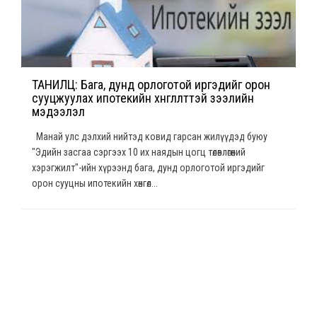
ТАНИЛЦ: Бага, дунд орлоготой иргэдийг орон
сууцжуулах ипотекийн хөнгөлөлттэй зээлийн
мэдээлэл
Манай улс дэлхий нийтэд ковид гарсан жилүүдэд буюу
"Эдийн засгаа сэргээх 10 их наядын цогц төлөвлөгөөний
хэрэгжилт"-ийн хүрээнд бага, дунд орлоготой иргэдийг
орон сууцны ипотекийн хөнгөл...