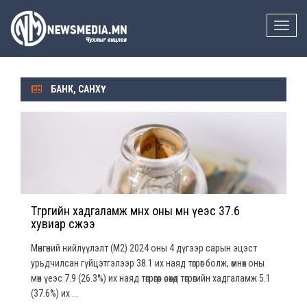
Toggle
naviga
БАНК, САНХҮҮ
Төгрөгийн хадгаламж өмнөх оны мөн үеэс 37.6
хувиар өсжээ
Mөнгөний нийлүүлэлт (M2) 2024 оны 4 дүгээр сарын эцэст
урьдчилсан гүйцэтгэлээр 38.1 их наяд төгрөг болж, өмнөх оны
мөн үеэс 7.9 (26.3%) их наяд төгрөгөөр өсөхөд төгрөгийн хадгаламж 5.1
(37.6%) их ...