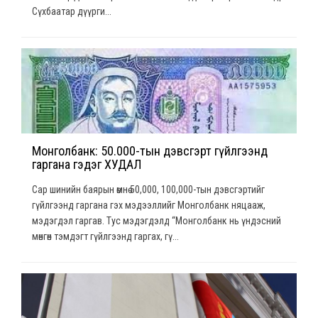
Сүхбаатар дүүрги...
Монголбанк: 50.000-тын дэвсгэрт гүйлгээнд
гаргана гэдэг ХУДАЛ
Сар шинийн баярын өмнө 50,000, 100,000-тын дэвсгэртийг
гүйлгээнд гаргана гэх мэдээллийг Монголбанк няцааж,
мэдэгдэл гаргав. Тус мэдэгдэлд “Монголбанк нь үндэсний
мөнгөн тэмдэгт гүйлгээнд гаргах, гү...