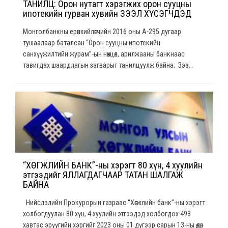
ТАНИЛЦ: Орон нутагт хэрэгжих орон сууцны
ипотекийн гурван хувийн ЗЭЭЛ ХҮСЭГЧДЭД
Монголбанкны ерөнхийлөгчийн 2016 оны А-295 дугаар
тушаалаар баталсан “Орон сууцны ипотекийн
санхүүжилтийн журам”-ын нөхцөл, арилжааны банкнаас
тавигдах шаардлагын загварыг танилцуулж байна. Зээ...
“ХӨГЖЛИЙН БАНК”-ны хэрэгт 80 хүн, 4 хуулийн
этгээдийг ЯЛЛАГДАГЧААР ТАТАН ШАЛГАЖ
БАЙНА
Нийслэлийн Прокурорын газраас “Хөгжлийн банк”-ны хэрэгт
холбогдуулан 80 хүн, 4 хуулийн этгээдэд холбогдох 493
хавтас эрүүгийн хэргийг 2023 оны 01 дүгээр сарын 13-ны өдөр