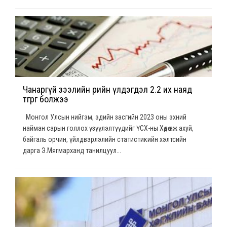
Чанаргүй зээлийн өрийн үлдэгдэл 2.2 их наяд
төгрөг болжээ
Монгол Улсын нийгэм, эдийн засгийн 2023 оны эхний
найман сарын голлох үзүүлэлтүүдийг ҮСХ-ны Хөдөө аж ахуй,
байгаль орчин, үйлдвэрлэлийн статистикийн хэлтсийн
дарга Э.Мягмарханд танилцуул...