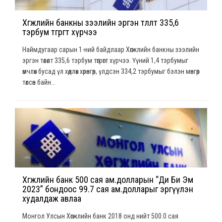
Хөгжлийн банкны зээлийн эргэн төлөлт 335,6
тэрбум төгрөгт хүрчээ
Наймдугаар сарын 1-ний байдлаар Хөгжлийн банкны зээлийн
эргэн төлөлт 335,6 тэрбум төгрөгт хүрчээ. Үүний 1,4 тэрбумыг
өмчлөх бусад үл хөдлөх хөрөнгөөр, үлдсэн 334,2 тэрбумыг бэлэн мөнгөөр
төлсөн байн...
Хөгжлийн банк 500 сая ам.долларын “Ди Би Эм
2023” бондоос 99.7 сая ам.долларыг эргүүлэн
худалдаж авлаа
Монгол Улсын Хөгжлийн банк 2018 онд нийт 500.0 сая