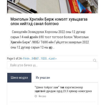
Монголын Хөрөнгийн Бирж нэмэлт хувьцаагаа
олон нийтэд санал болгоно
Санхүүгийн Зохицуулах Хорооны 2022 оны 12 дугаар
сарын 14-ний өдрийн 690 тоот тогтоол болон "Монголын
Хөрөнгийн Бирж" /МХБ/ ТӨХК-ийн Гүйцэтгэх захирлын 2022
оны 12 дугаар сарын 12-ны өдр...
Page 5 of 24
« First
«
...
3
4
5
6
7
...
10
20
...
»
Last »
Шинэ мэдээ
Их уншсан
“Шинэ тойрог зам” төсөл хэрэгжсэнээр
хөдөлгөөний дундаж хурд 23.3 хувиар нэмэгдэнэ
Өчигдөр