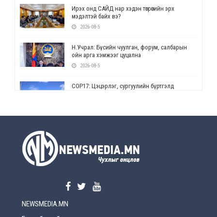
Ирэх онд САЙД нар хэдэн төгрөгийн эрх
мэдэлтэй байх вэ?
2026-08-5
Н.Учрал: Бүсийн чуулган, форум, салбарын
ойн арга хэмжээг цуцална
2026-08-5
СОР17: Цэцэрлэг, сургуулийн бүртгэлд
өөрчлөлт орно
2026-08-5
УЕПГ: Биеэ үнэлэхийг зохион байгуулж, хүн
худалдаалсан хэргүүдийг шүүхэд
шилжүүлжээ
2026-08-5
Өнөөдрийн онч үг
2026-08-5
NEWSMEDIA.MN
Энэ сарын 15-наас эхлэн замын хөдөлгөөнд
өөрчлөлт орно