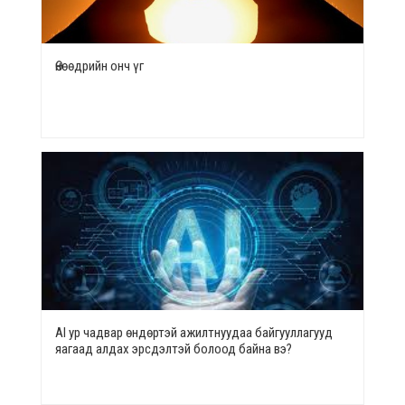
Өнөөдрийн онч үг
AI ур чадвар өндөртэй ажилтнуудаа байгууллагууд
яагаад алдах эрсдэлтэй болоод байна вэ?