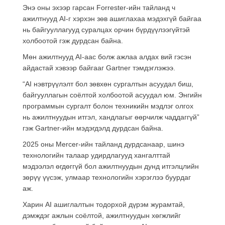
Энэ оны эхээр гарсан Forrester-ийн тайланд ч
ажилтнууд AI-г хэрхэн зөв ашиглахаа мэдэхгүй байгаа
нь байгууллагууд суралцах орчин бүрдүүлээгүйтэй
холбоотой гэж дурдсан байна.
Мөн ажилтнууд AI-аас болж ажлаа алдах вий гэсэн
айдастай хэвээр байгааг Gartner тэмдэглэжээ.
“AI нэвтрүүлэлт бол зөвхөн сургалтын асуудал биш,
байгууллагын соёлтой холбоотой асуудал юм. Энгийн
программын сургалт болон техникийн мэдлэг олгох
нь ажилтнуудын итгэл, хандлагыг өөрчилж чаддаггүй”
гэж Gartner-ийн мэдэгдэлд дурдсан байна.
2025 оны Mercer-ийн тайланд дурдсанаар, шинэ
технологийн талаар удирдлагууд хангалттай
мэдээлэл өгдөггүй бол ажилтнуудын дунд итгэлцлийн
зөрүү үүсэж, улмаар технологийн хэрэглээ буурдаг
аж.
Харин AI ашиглалтын тодорхой дүрэм журамтай,
дэмждэг ажлын соёлтой, ажилтнуудын хөгжлийг