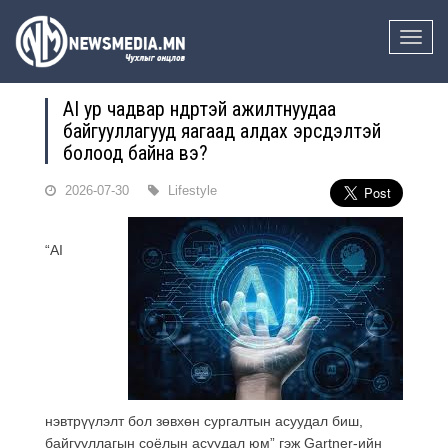
Toggle
naviga
AI ур чадвар өндөртэй ажилтнуудаа
байгууллагууд яагаад алдах эрсдэлтэй
болоод байна вэ?
2026-07-30
Lifestyle
“AI
нэвтрүүлэлт бол зөвхөн сургалтын асуудал биш,
байгууллагын соёлын асуудал юм” гэж Gartner-ийн