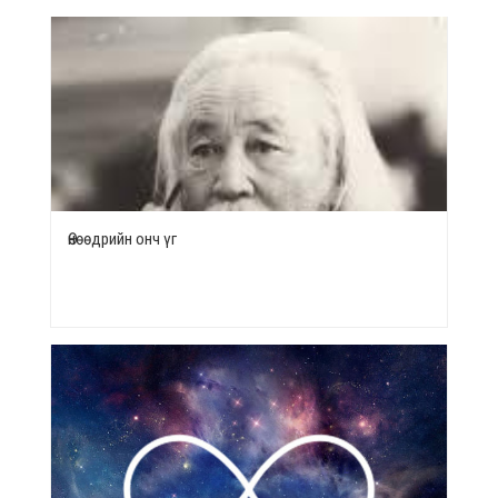
Өнөөдрийн онч үг