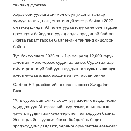
тайланд дурджээ.
Хэрэв байгууллага хиймэл оюун ухааны талаар
хүмүүс төвтэй, цогц стратегигүй хэвээр байвал 2027
он гэхэд шилдэг AI талентуудаа илүү сайн бэлтгэгдсэн
өрсөлдөгч байгууллагуудад алдах эрсдэлтэй байгааг
Лхагва гарагт гарсан Gartner-ийн тайланд онцолсон
байна.
Тус байгууллага 2026 оны 1-р улиралд 12,000 гаруй
ажилтан, менежерээс судалгаа авчээ. Судалгаагаар
ийм стратегигүй байгууллагуудын тал хувь нь шилдэг
ажилтнуудаа алдах эрсдэлтэй гэж гарсан байна.
Gartner HR practice-ийн ахлах шинжээч Swagatam
Basu
“AI-д суурилсан ажиллах хүч рүү шилжих явцад ихэнх
удирдлагууд AI хэрэгслийн хүртээмж, ашиглалтын
үзүүлэлтүүдийг жинхэнэ өөрчлөлттэй андуурч байна.
Энэ төрлийн ‘хуурамч бэлэн байдал’ нь бодит
эрсдэлүүдийг далдалж, хөрөнгө оруулалтын өгөөжийг