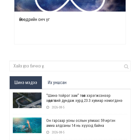
Өнөөдрийн онч үг
Шинэ мэдээ
Их уншсан
“Шинэ тойрог зам” төсөл хэрэгжсэнээр
хөдөлгөөний дундаж хурд 23.3 хувиар нэмэгдэнэ
2026-08-5
Он гарсаар усны ослын улмаас 59 иргэн
амиа алдсаны 14 нь хүүхэд байна
2026-08-5