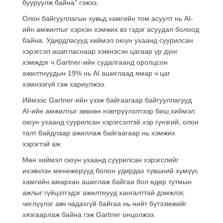
бууруулж байна” гэжээ.
Олон байгууллагын хувьд хамгийн том асуулт нь AI-
ийн амжилтыг хэрхэн хэмжих вэ гэдэг асуудал болоод
байна. Удирдлагууд хиймэл оюун ухаанд суурилсан
хэрэгсэл ашигласнаар хэмнэсэн цагаар үр дүнг
хэмждэг ч Gartner-ийн судалгаанд оролцсон
ажилтнуудын 19% нь AI ашиглаад ямар ч цаг
хэмнээгүй гэж хариулжээ.
Иймээс Gartner-ийн үзэж байгаагаар байгууллагууд
AI-ийн амжилтыг зөвхөн нэвтрүүлэлтээр биш,хиймэл
оюун ухаанд суурилсан хэрэгсэлтэй хэр гүнзгий, олон
талт байдлаар ажиллаж байгаагаар нь хэмжих
хэрэгтэй аж.
Мөн хиймэл оюун ухаанд суурилсан хэрэгслийг
ихэвчлэн менежерүүд болон удирдах түвшний хүмүүс
хамгийн амархан ашиглаж байгаа бол өдөр тутмын
ажлыг гүйцэтгэдэг ажилтнууд хангалттай дэмжлэг,
чиглүүлэг авч чадахгүй байгаа нь нийт бүтээмжийг
хязгаарлаж байна гэж Gartner онцолжээ.