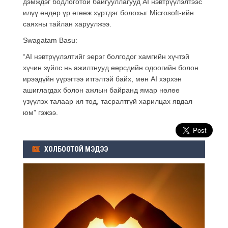
дэмждэг бодлоготой байгууллагууд AI нэвтрүүлэлтээс
илүү өндөр үр өгөөж хүртдэг болохыг Microsoft-ийн
саяхны тайлан харуулжээ.
Swagatam Basu:
“AI нэвтрүүлэлтийг эерэг болгодог хамгийн хүчтэй
хүчин зүйлс нь ажилтнууд өөрсдийн одоогийн болон
ирээдүйн үүрэгтээ итгэлтэй байх, мөн AI хэрхэн
ашиглагдах болон ажлын байранд ямар нөлөө
үзүүлэх талаар ил тод, тасралтгүй харилцах явдал
юм” гэжээ.
ХОЛБООТОЙ МЭДЭЭ