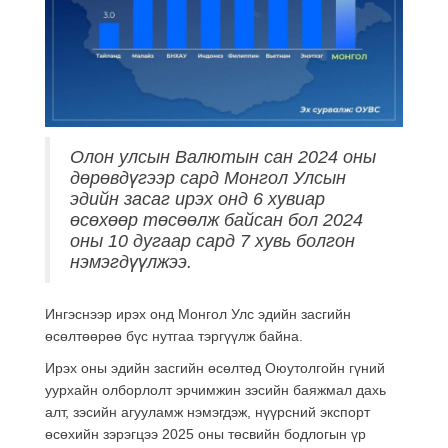
Олон улсын Валютын сан 2024 оны
дөрөвдүгээр сард Монгол Улсын
эдийн засаг ирэх онд 6 хувиар
өсөхөөр төсөөлж байсан бол 2024
оны 10 дугаар сард 7 хувь болгон
нэмэгдүүлжээ.
Ингэснээр ирэх онд Монгол Улс эдийн засгийн
өсөлтөөрөө бүс нутгаа тэргүүлж байна.
Ирэх оны эдийн засгийн өсөлтөд Оюутолгойн гүний
уурхайн олборлолт эрчимжин зэсийн баяжмал дахь
алт, зэсийн агууламж нэмэгдэж, нүүрсний экспорт
өсөхийн зэрэгцээ 2025 оны төсвийн бодлогын үр