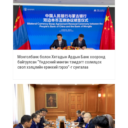
Монголбанк болон Хятадын Ардын Банк хооронд
байгуулсан “Үндэсний мөнгөн тэмдэгт солилцох
своп хэлцлийн ерөнхий гэрээ”-г сунгалаа