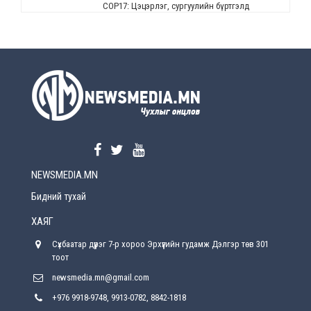
СОР17: Цэцэрлэг, сургуулийн бүртгэлд
өөрчлөлт орно
Өчигдөр
УЕПГ: Биеэ үнэлэхийг зохион байгуулж, хүн
худалдаалсан хэргүүдийг шүүхэд
шилжүүлжээ
Өчигдөр
Өнөөдрийн онч үг
Өчигдөр
NEWSMEDIA.MN
Энэ сарын 15-наас эхлэн замын хөдөлгөөнд
өөрчлөлт орно
Бидний тухай
2026-08-4
ХАЯГ
С.Бямбацогт: Иргэд, бизнес эрхлэгчдэд
Сүхбаатар дүүрэг 7-р хороо Эрхүүгийн гудамж Дэлгэр төв 301
хүрсэн өгөөжөөрөө ажлаа үнэлж, хэрэгжилтээ
тайлагнадаг байх ёстой
тоот
2026-08-4
newsmedia.mn@gmail.com
+976 9918-9748, 9913-0782, 8842-1818
Улсын онцгой комисс өвөлжилтийн бэлтгэл,
бэлэн байдлыг хангах чиглэлээр хуралдлаа