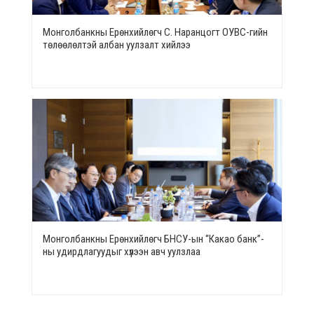
Монголбанкны Ерөнхийлөгч С. Наранцогт ОУВС-гийн
төлөөлөлтэй албан уулзалт хийлээ
Монголбанкны Ерөнхийлөгч БНСУ-ын “Какао банк”-
ны удирдлагуудыг хүлээн авч уулзлаа