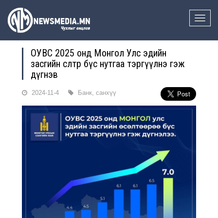
Toggle
naviga
ОУВС 2025 онд Монгол Улс эдийн
засгийн өсөлтөөрөө бүс нутгаа тэргүүлнэ гэж
дүгнэв
2024-11-4
Банк, санхүү