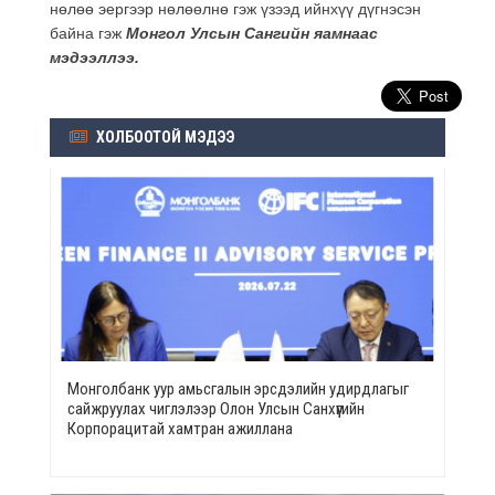
нөлөө эергээр нөлөөлнө гэж үзээд ийнхүү дүгнэсэн
байна гэж
Монгол Улсын Сангийн яамнаас
мэдээллээ.
ХОЛБООТОЙ МЭДЭЭ
Монголбанк уур амьсгалын эрсдэлийн удирдлагыг
сайжруулах чиглэлээр Олон Улсын Санхүүгийн
Корпорацитай хамтран ажиллана