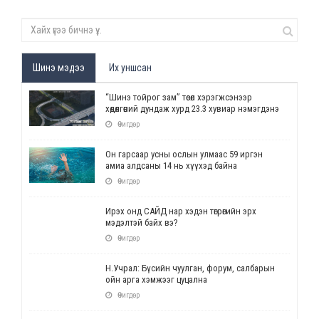
Шинэ мэдээ
Их уншсан
“Шинэ тойрог зам” төсөл хэрэгжсэнээр
хөдөлгөөний дундаж хурд 23.3 хувиар нэмэгдэнэ
Өчигдөр
Он гарсаар усны ослын улмаас 59 иргэн
амиа алдсаны 14 нь хүүхэд байна
Өчигдөр
Ирэх онд САЙД нар хэдэн төгрөгийн эрх
мэдэлтэй байх вэ?
Өчигдөр
Н.Учрал: Бүсийн чуулган, форум, салбарын
ойн арга хэмжээг цуцална
Өчигдөр