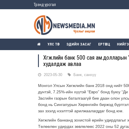
Трэнд урсгал
УЛС ТӨР
ЭДИЙН ЗАСАГ
ЕРТӨНЦ
НИЙГ
Хөгжлийн банк 500 сая ам.долларын
худалдаж авлаа
2023-05-30
Банк, санхүү
Монгол Улсын Хөгжлийн банк 2018 онд нийт 50
дүнтэй, 7.25%-ийн хүүтэй “Евро” бонд буюу “Ди
Засгийн газрын баталгаагүй бие даан олон улсы
бонд нь Сингапурын Хөрөнгийн биржэд бүртгэл
зах зээлд нээлттэй арилжаалагддаг бонд юм.
Хөгжлийн банканд зохистой өрийн удирдлагыг 
Төлөөлөн удирдах зөвлөлөөс 2022 оны 52 дугаа