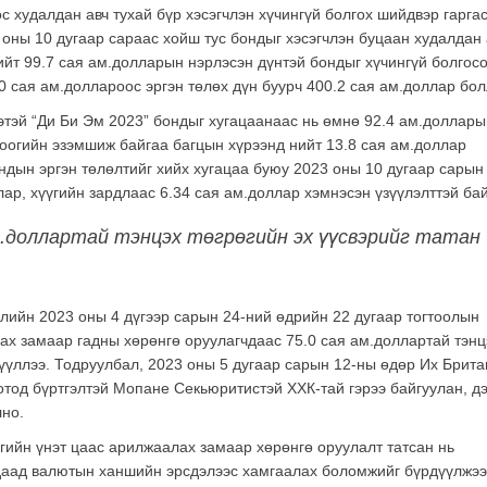
с худалдан авч тухай бүр хэсэгчлэн хүчингүй болгох шийдвэр гарга
 оны 10 дугаар сараас хойш тус бондыг хэсэгчлэн буцаан худалдан
ийт 99.7 сая ам.долларын нэрлэсэн дүнтэй бондыг хүчингүй болгосо
0 сая ам.доллароос эргэн төлөх дүн буурч 400.2 сая ам.доллар бол
этэй “Ди Би Эм 2023” бондыг хугацаанаас нь өмнө 92.4 ам.доллары
оогийн эзэмшиж байгаа багцын хүрээнд нийт 13.8 сая ам.доллар
ндын эргэн төлөлтийг хийх хугацаа буюу 2023 оны 10 дугаар сарын
лар, хүүгийн зардлаас 6.34 сая ам.доллар хэмнэсэн үзүүлэлттэй ба
ам.доллартай тэнцэх төгрөгийн эх үүсвэрийг татан
лийн 2023 оны 4 дүгээр сарын 24-ний өдрийн 22 дугаар тогтоолын
гах замаар гадны хөрөнгө оруулагчдаас 75.0 сая ам.доллартай тэнц
рүүллээ. Тодруулбал, 2023 оны 5 дугаар сарын 12-ны өдөр Их Брита
тод бүртгэлтэй Мопане Секьюритистэй ХХК-тай гэрээ байгуулан, д
лно.
гийн үнэт цаас арилжаалах замаар хөрөнгө оруулалт татсан нь
адаад валютын ханшийн эрсдэлээс хамгаалах боломжийг бүрдүүлжээ