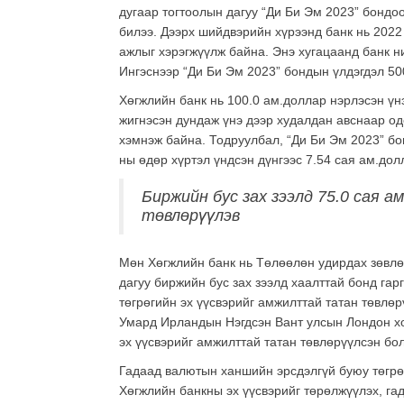
дугаар тогтоолын дагуу “Ди Би Эм 2023” бондоо
билээ. Дээрх шийдвэрийн хүрээнд банк нь 2022
ажлыг хэрэгжүүлж байна. Энэ хугацаанд банк н
Ингэснээр “Ди Би Эм 2023” бондын үлдэгдэл 50
Хөгжлийн банк нь 100.0 ам.доллар нэрлэсэн үн
жигнэсэн дундаж үнэ дээр худалдан авснаар од
хэмнэж байна. Тодруулбал, “Ди Би Эм 2023” бо
ны өдөр хүртэл үндсэн дүнгээс 7.54 сая ам.дол
Биржийн бус зах зээлд 75.0 сая 
төвлөрүүлэв
Мөн Хөгжлийн банк нь Төлөөлөн удирдах зөвлө
дагуу биржийн бус зах зээлд хаалттай бонд гар
төгрөгийн эх үүсвэрийг амжилттай татан төвлө
Умард Ирландын Нэгдсэн Вант улсын Лондон хо
эх үүсвэрийг амжилттай татан төвлөрүүлсэн бо
Гадаад валютын ханшийн эрсдэлгүй буюу төгрө
Хөгжлийн банкны эх үүсвэрийг төрөлжүүлэх, г