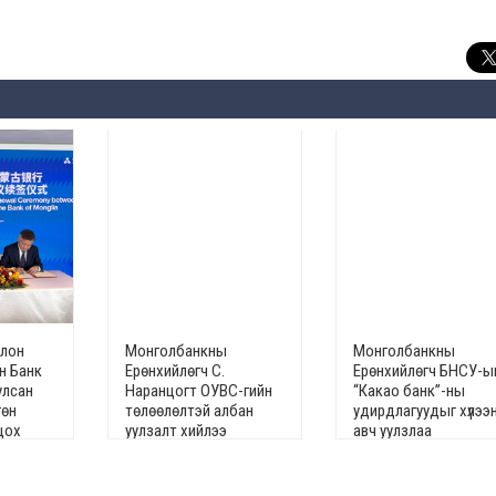
олон
Монголбанкны
Монголбанкны
н Банк
Ерөнхийлөгч С.
Ерөнхийлөгч БНСУ-ы
улсан
Наранцогт ОУВС-гийн
“Какао банк”-ны
гөн
төлөөлөлтэй албан
удирдлагуудыг хүлээ
цох
уулзалт хийлээ
авч уулзлаа
 ерөнхий
аа