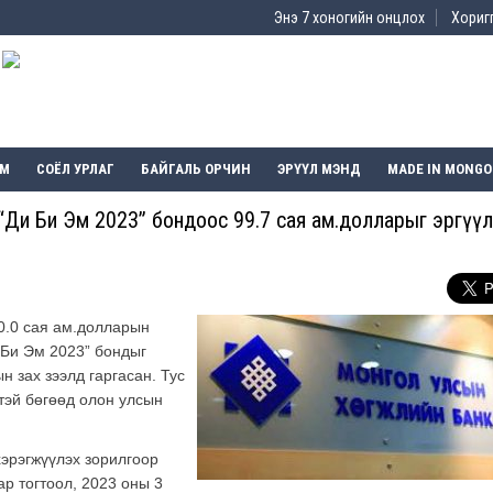
Энэ 7 хоногийн онцлох
Хоригг
ЭМ
СОЁЛ УРЛАГ
БАЙГАЛЬ ОРЧИН
ЭРҮҮЛ МЭНД
MADE IN MONGO
 “Ди Би Эм 2023” бондоос 99.7 сая ам.долларыг эргүү
0.0 сая ам.долларын
 Би Эм 2023” бондыг
н зах зээлд гаргасан. Тус
тэй бөгөөд олон улсын
хэрэгжүүлэх зорилгоор
р тогтоол, 2023 оны 3