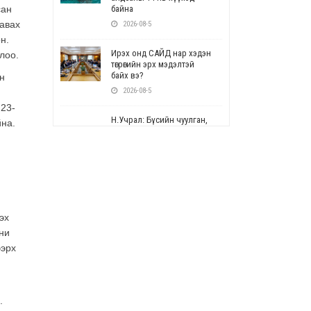
сан
байна
 авах
2026-08-5
н.
Ирэх онд САЙД нар хэдэн
лоо.
төгрөгийн эрх мэдэлтэй
байх вэ?
н
2026-08-5
 23-
Н.Учрал: Бүсийн чуулган,
йна.
форум, салбарын ойн
арга хэмжээг цуцална
2026-08-5
СОР17: Цэцэрлэг,
сургуулийн бүртгэлд
өөрчлөлт орно
эх
2026-08-5
ни
ээрх
УЕПГ: Биеэ үнэлэхийг
зохион байгуулж, хүн
худалдаалсан хэргүүдийг
шүүхэд шилжүүлжээ
.
2026-08-5