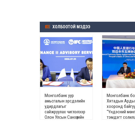
ХОЛБООТОЙ МЭДЭЭ
Монголбанк уур
Монголбанк б
амьсгалын эрсдэлийн
Хятадын Арды
удирдлагыг
хооронд байгу
сайжруулах чиглэлээр
“Үндэсний мөн
Олон Улсын Санхүүгийн
тэмдэгт солил
Корпорацитай хамтран
своп хэлцлийн
ажиллана
гэрээ”-г сунгал