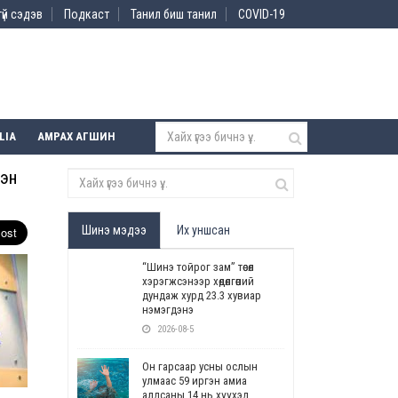
үй сэдэв
Подкаст
Танил биш танил
COVID-19
LIA
АМРАХ АГШИН
лэн
Шинэ мэдээ
Их уншсан
“Шинэ тойрог зам” төсөл
хэрэгжсэнээр хөдөлгөөний
дундаж хурд 23.3 хувиар
нэмэгдэнэ
2026-08-5
Он гарсаар усны ослын
улмаас 59 иргэн амиа
алдсаны 14 нь хүүхэд