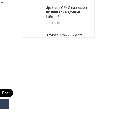
ум,
Ирэх онд САЙД нар хэдэн
төгрөгийн эрх мэдэлтэй
байх вэ?
2026-08-5
Н.Учрал: Бүсийн чуулган,
форум, салбарын ойн
арга хэмжээг цуцална
2026-08-5
СОР17: Цэцэрлэг,
сургуулийн бүртгэлд
өөрчлөлт орно
2026-08-5
УЕПГ: Биеэ үнэлэхийг
зохион байгуулж, хүн
худалдаалсан хэргүүдийг
шүүхэд шилжүүлжээ
2026-08-5
Өнөөдрийн онч үг