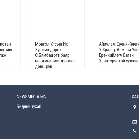
кистан
Монгол Улсын Их
Айлчлал: Ерөнхийлөг
лөгчийг
Хурлын дарга
У.Хүрэлсүх Армени Ул
гтаж
С.Бямбацогт баяр
Ерөнхийлөгч Ваган
наадмын мэндчилгээ
Хачатурянтай уулзла
дэвшүүлэв
NEWSMEDIA.MN
ХАЯ
Бидний тухай