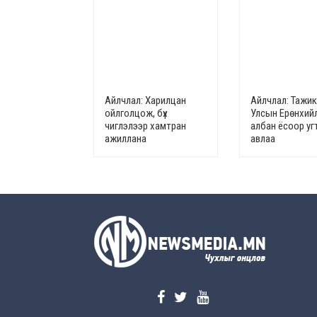
Айлчлал: Харилцан
Айлчлал: Тажи
ойлголцож, бүх
Улсын Ерөнхий
чиглэлээр хамтран
албан ёсоор у
ажиллана
авлаа