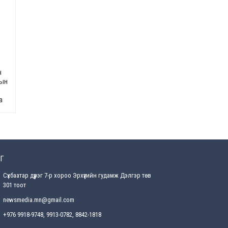
2026-08-5
Энэ сарын 15-наас эхлэн
замын хөдөлгөөнд өөрчлөлт
орно
2026-08-4
ч
С.Бямбацогт: Иргэд,
сын
бизнес эрхлэгчдэд
хүрсэн өгөөжөөрөө ажлаа үнэлж,
хэрэгжилтээ тайлагнадаг
а
байх ёстой
2026-08-4
Улсын онцгой комисс
өвөлжилтийн бэлтгэл,
бэлэн байдлыг хангах
Г
чиглэлээр хуралдлаа
Сүхбаатар дүүрэг 7-р хороо Эрхүүгийн гудамж Дэлгэр төв
2026-07-30
301 тоот
Баян-Өлгийн дараагийн
newsmedia.mn@gmail.com
засаг “ноён”-ы суудлыг
хэн залгамжлах вэ?
+976 9918-9748, 9913-0782, 8842-1818
2026-07-30