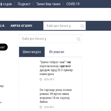
үй сэдэв
Подкаст
Танил биш танил
COVID-19
LIA
АМРАХ АГШИН
Шинэ мэдээ
Их уншсан
“Шинэ тойрог зам” төсөл
хэрэгжсэнээр хөдөлгөөний
дундаж хурд 23.3 хувиар
нэмэгдэнэ
2026-08-5
аар
Он гарсаар усны ослын
улмаас 59 иргэн амиа
алдсаны 14 нь хүүхэд
байна
н
2026-08-5