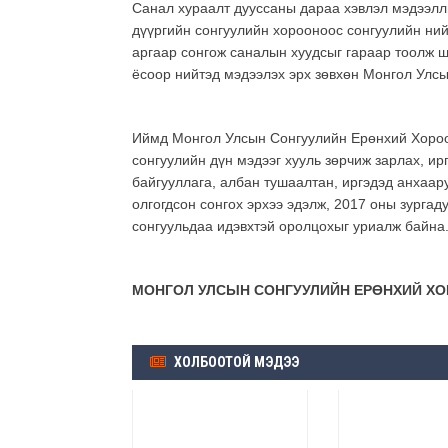
Санал хураалт дууссаны дараа хэвлэл мэдээлли
дүүргийн сонгуулийн хорооноос сонгуулийн ний
аргаар сонгож саналын хуудсыг гараар тоолж ш
ёсоор нийтэд мэдээлэх эрх зөвхөн Монгол Улс
Иймд Монгол Улсын Сонгуулийн Ерөнхий Хороо 
сонгуулийн дүн мэдээг хууль зөрчиж зарлах, ир
байгууллага, албан тушаалтан, иргэдэд анхаар
олгогдсон сонгох эрхээ эдэлж, 2017 оны зурга
сонгуульдаа идэвхтэй оролцохыг уриалж байна
МОНГОЛ УЛСЫН СОНГУУЛИЙН ЕРӨНХИЙ Х
ХОЛБООТОЙ МЭДЭЭ