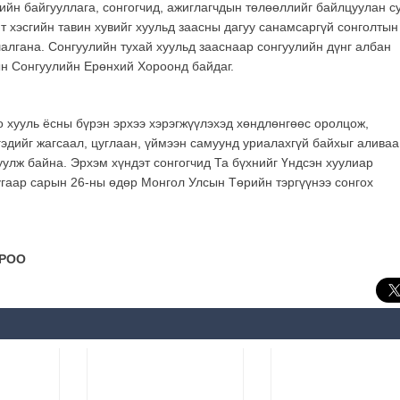
йн байгууллага, сонгогчид, ажиглагчдын төлөөллийг байлцуулан с
т хэсгийн тавин хувийг хуульд заасны дагуу санамсаргүй сонголтын
алгана. Сонгуулийн тухай хуульд зааснаар сонгуулийн дүнг албан
ын Сонгуулийн Ерөнхий Хороонд байдаг.
хууль ёсны бүрэн эрхээ хэрэгжүүлэхэд хөндлөнгөөс оролцож,
гэдийг жагсаал, цуглаан, үймээн самуунд уриалахгүй байхыг аливаа
уулж байна. Эрхэм хүндэт сонгогчид Та бүхнийг Үндсэн хуулиар
дугаар сарын 26-ны өдөр Монгол Улсын Төрийн тэргүүнээ сонгох
.
ОРОО