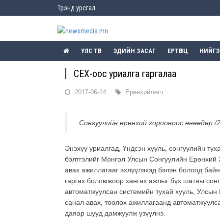
Трэнд урсгал
УЛС ТӨР
ЭДИЙН ЗАСАГ
ЕРТӨНЦ
НИЙГ
СЕХ-оос уриалга гаргалаа
2017-06-24
Ерөнхийлөгч
Сонгуулийн ерөнхий хорооноос өнөөдөр /2
Энэхүү уриалгад, Үндсэн хууль, сонгуулийн ту
бэлтгэлийг Монгол Улсын Сонгуулийн Ерөнхий 
авах ажиллагааг эхлүүлэхэд бэлэн болоод байн
гаргах боломжоор хангах ажлыг бүх шатны сон
автоматжуулсан системийн тухай хууль, Улсын 
санал авах, тоолох ажиллагаанд автоматжуулса
даяар шууд дамжуулж үзүүлнэ.