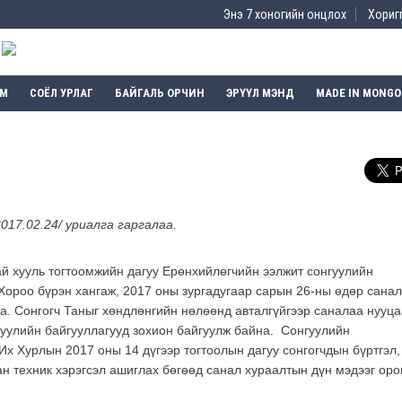
Энэ 7 хоногийн онцлох
Хоригг
ЭМ
СОЁЛ УРЛАГ
БАЙГАЛЬ ОРЧИН
ЭРҮҮЛ МЭНД
MADE IN MONGO
017.02.24/ уриалга гаргалаа.
хай хууль тогтоомжийн дагуу Ерөнхийлөгчийн ээлжит сонгуулийн
Хороо бүрэн хангаж, 2017 оны зургадугаар сарын 26-ны өдөр санал
а. Сонгогч Таныг хөндлөнгийн нөлөөнд авталгүйгээр саналаа нууц
гуулийн байгууллагууд зохион байгуулж байна. Сонгуулийн
Их Хурлын 2017 оны 14 дүгээр тогтоолын дагуу сонгогчдын бүртгэл,
н техник хэрэгсэл ашиглах бөгөөд санал хураалтын дүн мэдээг оро