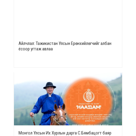
Айлчлал: Тажикистан Улсын Ерөнхийлөгчийг албан
ёсоор угтаж авлаа
Монгол Улсын Их Хурлын дарга С.Бямбацогт баяр