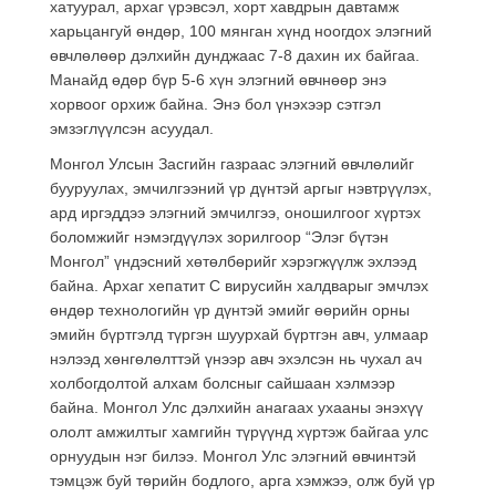
хатуурал, архаг үрэвсэл, хорт хавдрын давтамж
харьцангуй өндөр, 100 мянган хүнд ноогдох элэгний
өвчлөлөөр дэлхийн дунджаас 7-8 дахин их байгаа.
Манайд өдөр бүр 5-6 хүн элэгний өвчнөөр энэ
хорвоог орхиж байна. Энэ бол үнэхээр сэтгэл
эмзэглүүлсэн асуудал.
Монгол Улсын Засгийн газраас элэгний өвчлөлийг
бууруулах, эмчилгээний үр дүнтэй аргыг нэвтрүүлэх,
ард иргэддээ элэгний эмчилгээ, оношилгоог хүртэх
боломжийг нэмэгдүүлэх зорилгоор “Элэг бүтэн
Монгол” үндэсний хөтөлбөрийг хэрэгжүүлж эхлээд
байна. Архаг хепатит С вирусийн халдварыг эмчлэх
өндөр технологийн үр дүнтэй эмийг өөрийн орны
эмийн бүртгэлд түргэн шуурхай бүртгэн авч, улмаар
нэлээд хөнгөлөлттэй үнээр авч эхэлсэн нь чухал ач
холбогдолтой алхам болсныг сайшаан хэлмээр
байна. Монгол Улс дэлхийн анагаах ухааны энэхүү
ололт амжилтыг хамгийн түрүүнд хүртэж байгаа улс
орнуудын нэг билээ. Монгол Улс элэгний өвчинтэй
тэмцэж буй төрийн бодлого, арга хэмжээ, олж буй үр