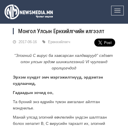
Toggle
naviga
Монгол Улсын Ерөнхийлөгчийн илгээлт
2017-06-16
Ерөнхийлөгч
“Элэгний С вирус ба хавсарсан халдварууд” сэдэвт
олон улсын эрдэм шинжилгээний
VI
чуулганд
оролцогчдод
Эрхэм хүндэт эмч мэргэжилтнүүд, эрдэмтэн
судлаачид,
Гадаадын зочид оо,
Та бүхний энэ өдрийн түмэн амгаланг айлтган
мэндчилье.
Манай улсад элэгний өвчлөлийн үндсэн шалтгаан
болох хепатит В, С вирусийн тархалт их, элэгний