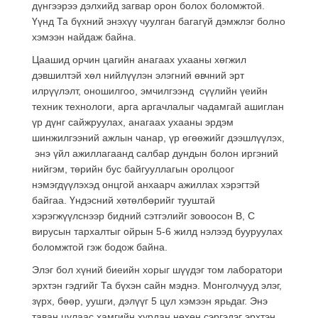
дүнгээрээ дэлхийд загвар орон болох боломжтой.
Үүнд Та бүхний энэхүү чуулган багагүй дэмжлэг болно
хэмээн найдаж байна.
Цаашид орчин цагийн анагаах ухааны хөгжил
дэвшилтэй хөл нийлүүлэн элэгний өвчний эрт
илрүүлэлт, оношилгоо, эмчилгээнд сүүлийн үеийн
техник технологи, арга аргачлалыг чадамгай ашиглан
үр дүнг сайжруулах, анагаах ухааны эрдэм
шинжилгээний ажлын чанар, үр өгөөжийг дээшлүүлэх,
энэ үйл ажиллагаанд салбар дундын болон иргэний
нийгэм, төрийн бус байгууллагын оролцоог
нэмэгдүүлэхэд онцгой анхаарч ажиллах хэрэгтэй
байгаа. Үндэсний хөтөлбөрийг тууштай
хэрэгжүүлснээр бидний сэтгэлийг зовоосон В, С
вирусын тархалтыг ойрын 5-6 жилд нэлээд бууруулах
боломжтой гэж бодож байна.
Элэг бол хүний биеийн хорыг шүүдэг том лаборатори
эрхтэн гэдгийг Та бүхэн сайн мэднэ. Монголчууд элэг,
зүрх, бөөр, уушги, дэлүүг 5 цул хэмээн ярьдаг. Энэ
таван цулаас хамгийн хурдан нөхөн сэргэдэг эрхтэн