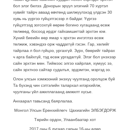
бол элэг билээ. Донорын эрүүл элэгний 70 хүртэл
хувийг тайрч аваад өвчтөнд шилжүүлэхэд үлдсэн 30
хувь нь үүргээ гүйцэтгэсээр л байдаг. Үүргээ
гүйцэтгээд зогсохгүй өөрөө богино хугацаанд өсөж
төлжөөд, босоод ирдэг гайхамшигтай эрхтэн юм.
Хүний биеийн өөр ямар ч эрхтэн ингэтлээ өсөж
төлжиж, хэвэндээ орж чаддаггүй гэсэн. Гар, хөлийг
тайрлаа л бол гүйцээ, ургахгүй. Зүрх, бөөрийг тайрах
ч арга байхгүй, тэд өсөж ургадаггүй. Элэг бол үнэхээр
сайн эрхтэн мөн. Тиймээс элгээ хайрлая, хүмүүс ээ,
сайн эрхтнээ сайтар судалъя, эрдэмтэн, мэргэд ээ.
Олон улсын хэмжээний энэхүү чуулганд оролцож буй
Та бүхэнд чин сэтгэлийн талархал илэрхийлж,
чуулганы үйл ажиллагаанд амжилт хүсье.
Анхаарал тавьсанд баярлалаа.
Монгол Улсын Ерөнхийлөгч Цахиагийн ЭЛБЭГДОРЖ
Төрийн ордон, Улаанбаатар хот
2017 оны 6 дугаар сарын 16-ны өдөр