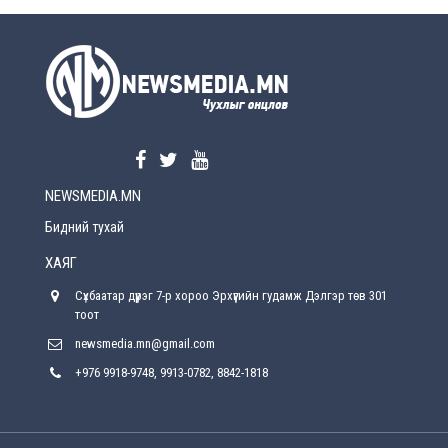
УЕПГ: Биеэ үнэлэхийг зохион байгуулж, хүн
худалдаалсан хэргүүдийг шүүхэд
шилжүүлжээ
2026-08-5
Өнөөдрийн онч үг
2026-08-5
NEWSMEDIA.MN
Энэ сарын 15-наас эхлэн замын хөдөлгөөнд
өөрчлөлт орно
Бидний тухай
2026-08-4
ХАЯГ
С.Бямбацогт: Иргэд, бизнес эрхлэгчдэд
Сүхбаатар дүүрэг 7-р хороо Эрхүүгийн гудамж Дэлгэр төв 301
хүрсэн өгөөжөөрөө ажлаа үнэлж, хэрэгжилтээ
тайлагнадаг байх ёстой
тоот
2026-08-4
newsmedia.mn@gmail.com
+976 9918-9748, 9913-0782, 8842-1818
Улсын онцгой комисс өвөлжилтийн бэлтгэл,
бэлэн байдлыг хангах чиглэлээр хуралдлаа
2026-07-30