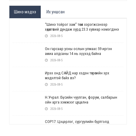
Шинэ мэдээ
Их уншсан
“Шинэ тойрог зам” төсөл хэрэгжсэнээр
хөдөлгөөний дундаж хурд 23.3 хувиар нэмэгдэнэ
2026-08-5
Он гарсаар усны ослын улмаас 59 иргэн
амиа алдсаны 14 нь хүүхэд байна
2026-08-5
Ирэх онд САЙД нар хэдэн төгрөгийн эрх
мэдэлтэй байх вэ?
2026-08-5
Н.Учрал: Бүсийн чуулган, форум, салбарын
ойн арга хэмжээг цуцална
2026-08-5
СОР17: Цэцэрлэг, сургуулийн бүртгэлд
өөрчлөлт орно
2026-08-5