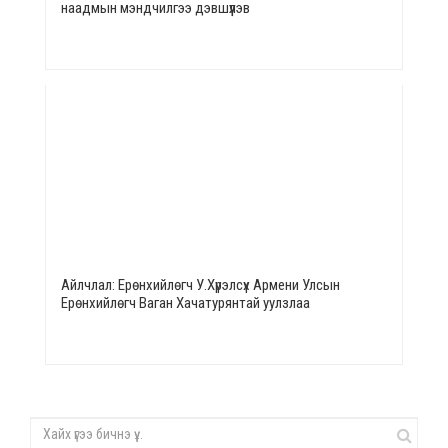
наадмын мэндчилгээ дэвшүүлэв
Айлчлал: Ерөнхийлөгч У.Хүрэлсүх Армени Улсын
Ерөнхийлөгч Ваган Хачатурянтай уулзлаа