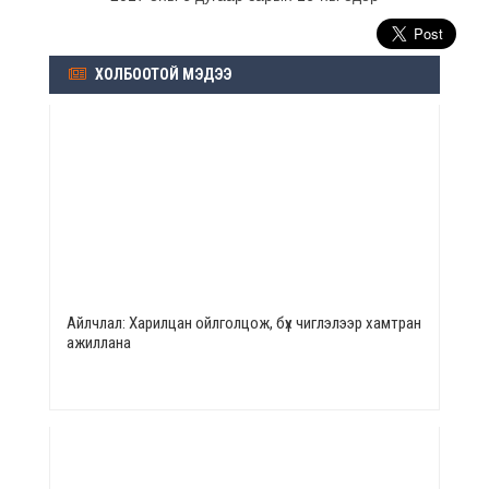
ХОЛБООТОЙ МЭДЭЭ
Айлчлал: Харилцан ойлголцож, бүх чиглэлээр хамтран
ажиллана