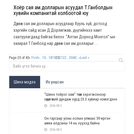
Хоёр сая ам.долларын асуудал Т.Ганболдын
хувийн компанитай холбоотой юу
Дөрвөн сая ам.долларын асуудлаар Хууль зүй, дотоод
хэргийн сайд асан Д.Дорлигжав, дүүгийнхээ хамт
саатуулагдаад байгаа билээ. “Алтан Дорнод Монгол”-ын
захирал Т.Ганболд нар дөрвөн сая ам.долларыг ...
Page 20 of 40
« First
«
...
10
...
18
19
20
21
22
...
30
40
...
»
Last »
Шинэ мэдээ
Их уншсан
“Шинэ тойрог зам” төсөл хэрэгжсэнээр
хөдөлгөөний дундаж хурд 23.3 хувиар нэмэгдэнэ
2026-08-5
Он гарсаар усны ослын улмаас 59 иргэн
амиа алдсаны 14 нь хүүхэд байна
2026-08-5