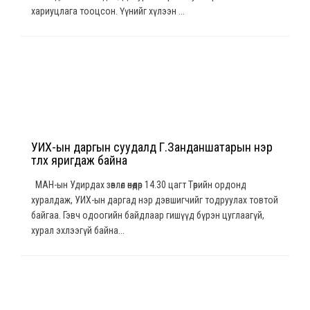
хариуцлага тооцсон. Үүнийг хүлээн ...
УИХ-ын даргын суудалд Г.Занданшатарын нэр
түлхүү яригдаж байна
МАН-ын Удирдах зөвлөл өнөөдөр 14.30 цагт Төрийн ордонд
хуралдаж, УИХ-ын даргад нэр дэвшигчийг тодруулах товтой
байгаа. Гэвч одоогийн байдлаар гишүүд бүрэн цуглаагүй,
хурал эхлээгүй байна...