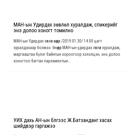
МАН-ын Удирдах зөвлөл хуралдаж, спикерийг
энэ долоо хоногт томилно
МАН-ын Удирдах зөвлөл өнөөдөр /2019.01.30/ 14.00 цагт
хуралдахаар болжээ. Өнөөдөр МАН-ын удирдах зөвлөл хуралдаж,
маргааштаа бүлэг байнгын хороогоор хэлэлцэн, энэ долоо
хоногтоо багтан парламентын...
УИХ дахь АН-ын бүлгээс Ж.Батзанданг хасах
шийдвэр гаргажээ