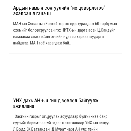
Ардын намын сонгуулийн “их цэвэрлэгээ”
эхэлсэн л гэнэ шүү
МАН-ын Хяналтын Ерөнхий хороо өнөөдөр хуралдаж 60 тэрбумын
схемийг боловсруулсан гэх НИТХ-ын дарга асан Ц.Сандуйг
намаасаа хөөчихлөө. Сонгогчийн нүдээр харвал шударга
шийдвэр. МАН гоё харагдаж бай...
УИХ дахь АН-ын гишүүд зөвлөл байгуулж
ажиллана
Засгийн газрыг огцруулах асуудлаар бүлгийнхээ байр
суурийг баримтлаагүй гэдэг шалтгаанаар УИХ-ын гишүүн
Л.Болд, Ж.Батзандан, Д.Мурат нарт АН улс төрийн