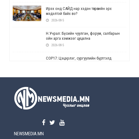
Ирэх онд САЙД нар хэдэн төгрөгийн эрх
мэдэлтэй байх вэ?
2026-08-5
Н.Учрал: Бүсийн чуулган, форум, салбарын
ойн арга хэмжээг цуцална
2026-08-5
СОР17: Цэцэрлэг, сургуулийн бүртгэлд
өөрчлөлт орно
2026-08-5
УЕПГ: Биеэ үнэлэхийг зохион байгуулж, хүн
худалдаалсан хэргүүдийг шүүхэд
шилжүүлжээ
2026-08-5
Өнөөдрийн онч үг
2026-08-5
NEWSMEDIA.MN
Энэ сарын 15-наас эхлэн замын хөдөлгөөнд