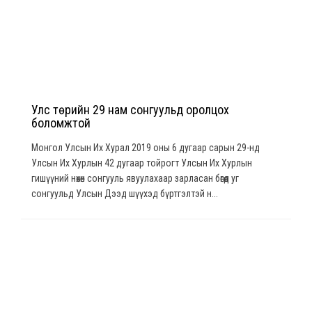
Улс төрийн 29 нам сонгуульд оролцох
боломжтой
Монгол Улсын Их Хурал 2019 оны 6 дугаар сарын 29-нд
Улсын Их Хурлын 42 дугаар тойрогт Улсын Их Хурлын
гишүүний нөхөн сонгууль явуулахаар зарласан бөгөөд уг
сонгуульд Улсын Дээд шүүхэд бүртгэлтэй н...