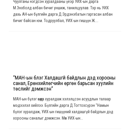
Чуулганы нэгдсэн хуралдааны үеэр УИХ-ын дарга
М.Энхболд албан бичиг уншиж, танилцуулав. Тэр нь УИХ
дахь АН-ын бүлгийн дарга Д.Эрдэнэбатын гаргасан албан
бичиг байсан юм. Тодруулбал, УИХ-ын гишүүн Ж....
“МАН-ын бүлэг Халдашгүй байдлын дэд хорооны
санал, Ерөнхийлөгчийн өргөн барьсан хуулийн
төслийг дэмжсэн”
МАН-ын бүлэг өнөөдөр хуралдаж хэлэлцсэн асуудлын талаар
мэдээлэл хийлээ. Бүлгийн дарга Д.Тогтохсүрэн "Намын
бүлэг хуралдаж, УИХ-ын гишүүний халдашгүй байдлын дэд
хорооны саналыг дэмжсэн. Мөн УИХ-ын...