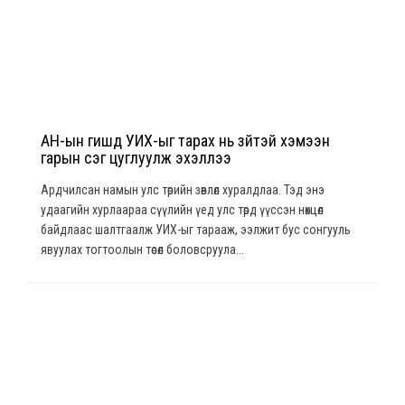
АН-ын гишүүд УИХ-ыг тарах нь зүйтэй хэмээн
гарын үсэг цуглуулж эхэллээ
Ардчилсан намын улс төрийн зөвлөл хуралдлаа. Тэд энэ
удаагийн хурлаараа сүүлийн үед улс төрд үүссэн нөхцөл
байдлаас шалтгаалж УИХ-ыг тарааж, ээлжит бус сонгууль
явуулах тогтоолын төсөл боловсруула...