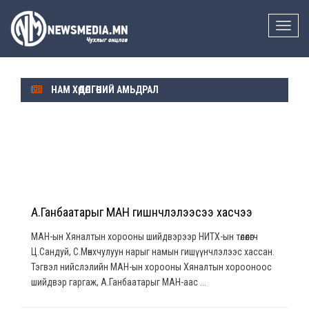
Toggle
naviga
НАМ ХӨДӨЛГӨӨНИЙ АМЬДРАЛ
А.Ганбаатарыг МАН гишүүнчлэлээсээ хасчээ
МАН-ын Хяналтын хорооны шийдвэрээр НИТХ-ын төлөөлөгч
Ц.Сандуй, С.Мөнхчулуун нарыг намын гишүүнчлэлээс хассан.
Тэгвэл нийслэлийн МАН-ын хорооны Хяналтын хорооноос
шийдвэр гаргаж, А.Ганбаатарыг МАН-аас ...