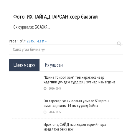
Фото: ИХ ТАЙГАД ГАРСАН хоёр баавгай
Эх сурвалж: БОАЖЯ...
Page 1 of 7
1
2
3
4
5
...
»
Last »
Шинэ мэдээ
Их уншсан
“Шинэ тойрог зам” төсөл хэрэгжсэнээр
хөдөлгөөний дундаж хурд 23.3 хувиар нэмэгдэнэ
2026-08-5
Он гарсаар усны ослын улмаас 59 иргэн
амиа алдсаны 14 нь хүүхэд байна
2026-08-5
Ирэх онд САЙД нар хэдэн төгрөгийн эрх
мэдэлтэй байх вэ?