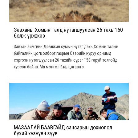
Завханы Хомын талд нутагшуулсан 26 тахь 150
болж үржжээ
Завхан аймгийн Дөрвөлжин сумын нутаг дахь Хомын талын
байгалийн цогцолборт газрын Сээрийн нуруу орчимд
сэргээн нутагшуулсан 26 тахийн сүрэг 150 гаруй толгойд
хүрсэн байна. Мөн монгол бөхөн, цагаан з...
МАЗААЛАЙ БААВГАЙД сансарын дохиолол
бүхий хүзүүвч зүүв