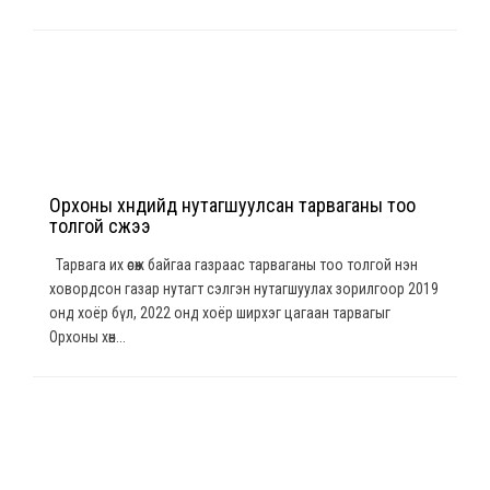
Орхоны хөндийд нутагшуулсан тарваганы тоо
толгой өсжээ
Тарвага их өсөж байгаа газраас тарваганы тоо толгой нэн
ховордсон газар нутагт сэлгэн нутагшуулах зорилгоор 2019
онд хоёр бүл, 2022 онд хоёр ширхэг цагаан тарвагыг
Орхоны хөн...