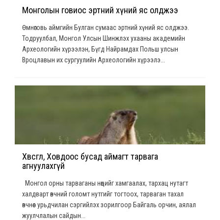
Монголын говиос эртний хүний яс олджээ
​Өмнөговь аймгийн Булган сумаас эртний хүний яс олджээ.
Тодруулбал, Монгол Улсын Шинжлэх ухааны академийн
Археологийн хүрээлэн, Бүгд Найрамдах Польш улсын
Вроцлавын их сургуулийн Археологийн хүрээлэ...
Хөвсгөл, Ховдоос бусад аймагт тарвага
агнуулахгүй
Монгол орны тарваганы нөөцийг хамгаалах, тархац нутагт
халдварт өвчний голомт нутгийг тогтоох, тарваган тахал
өвчнөөс урьдчилан сэргийлэх зорилгоор Байгаль орчин, аялал
жуулчлалын сайдын...