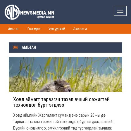
Toggle
naviga
Амьтан
Гол мөрөн
Уул уурхай
Экологи
АМЬТАН
Ховд аймагт тарваган тахал өвчний сэжигтэй
тохиолдол бүртгэгдлээ
Ховд аймгийн Жаргалант суманд энэ сарын 20-ны өдөр
тарваган тахлын сэжигтэй тохиолдол бүртгэгдэж, өвчтөнийг
Бүсийн оношилгоо, эмчилгээний төвд тусгаарлан эмчилж