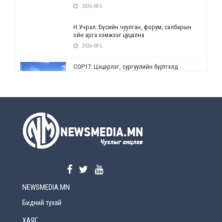
2026-08-5
Н.Учрал: Бүсийн чуулган, форум, салбарын
ойн арга хэмжээг цуцална
2026-08-5
СОР17: Цэцэрлэг, сургуулийн бүртгэлд
өөрчлөлт орно
2026-08-5
УЕПГ: Биеэ үнэлэхийг зохион байгуулж, хүн
худалдаалсан хэргүүдийг шүүхэд
шилжүүлжээ
2026-08-5
Өнөөдрийн онч үг
2026-08-5
NEWSMEDIA.MN
Энэ сарын 15-наас эхлэн замын хөдөлгөөнд
өөрчлөлт орно
Бидний тухай
2026-08-4
ХАЯГ