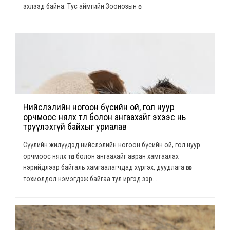
эхлээд байна. Тус аймгийн Зоонозын ө...
Нийслэлийн ногоон бүсийн ой, гол нуур
орчмоос нялх төл болон ангаахайг эхээс нь
төөрүүлэхгүй байхыг уриалав
Сүүлийн жилүүдэд нийслэлийн ногоон бүсийн ой, гол нуур
орчмоос нялх төл болон ангаахайг авран хамгаалах
нэрийдлээр байгаль хамгаалагчдад хүргэх, дуудлага өгөх
тохиолдол нэмэгдэж байгаа тул иргэд зэр...