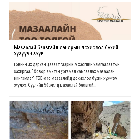
Мазаалай баавгайд сансрын дохиолол бүхий
хүзүүвч зүүв
Говийн их дархан цаазат газрын А хэсгийн хамгаалалтын
захиргаа, "Ховор амьтан ургамал хамгаалах мазаалай
нийгэмлэг" ТББ-аас мазаалайд дохиолол бүхий хүзүүвч
зүүлээ. Сүүлийн 50 жилд мазаалай баавгай...