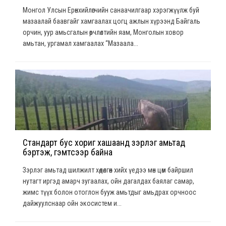
Монгол Улсын Ерөнхийлөгчийн санаачилгаар хэрэгжүүлж буй
мазаалай баавгайг хамгаалах цогц ажлын хүрээнд Байгаль
орчин, уур амьсгалын өөрчлөлтийн яам, Монголын ховор
амьтан, ургамал хамгаалах “Мазаала...
Стандарт бус хориг хашаанд зэрлэг амьтад
бэртэж, гэмтсээр байна
Зэрлэг амьтад шилжилт хөдөлгөөн хийх үедээ мөн цөм байршил
нутагт иргэд амарч зугаалах, ойн дагалдах баялаг самар,
жимс түүх болон отоглон бууж амьтдыг амьдрах орчноос
дайжуулснаар ойн экосистем и...