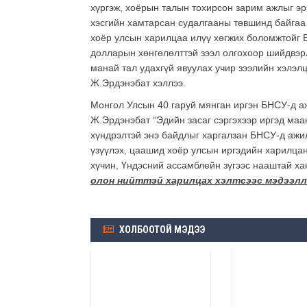
хүргэж, хоёрын талын тохирсон зарим ажлыг э
хэсгийн хамтарсан судалгааны төвшинд байгаа
хоёр улсын харилцаа илүү хөгжих боломжтойг 
долларын хөнгөлөлттэй зээл олгохоор шийдвэрл
манай тал удахгүй явуулах учир зээлийн хэлэлц
Ж.Эрдэнэбат хэллээ.
Монгол Улсын 40 гаруй мянган иргэн БНСУ-д а
Ж.Эрдэнэбат “Эдийн засаг сэргэхээр иргэд маа
хүндрэлтэй энэ байдлыг харгалзан БНСУ-д ажи
үзүүлэх, цаашид хоёр улсын иргэдийн харилцан
хүчин, Үндэсний ассамблейн зүгээс нааштай хан
олон нийттэй харилцах хэлтсээс мэдээлл
ХОЛБООТОЙ МЭДЭЭ