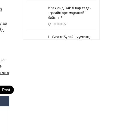
Ирэх онд САЙД нар хэдэн
й
төгрөгийн эрх мэдэлтэй
байх вэ?
алаа
2026-08-5
йд
Н.Учрал: Бүсийн чуулган,
форум, салбарын ойн
арга хэмжээг цуцална
2026-08-5
лэг
э
СОР17: Цэцэрлэг,
сургуулийн бүртгэлд
элэл
өөрчлөлт орно
2026-08-5
УЕПГ: Биеэ үнэлэхийг
зохион байгуулж, хүн
худалдаалсан хэргүүдийг
шүүхэд шилжүүлжээ
2026-08-5
Өнөөдрийн онч үг