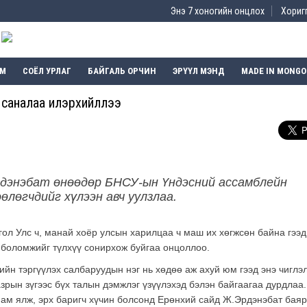
Энэ 7 хоногийн онцлох
Хоригг
ЭМ
СОЁЛ УРЛАГ
БАЙГАЛЬ ОРЧИН
ЭРҮҮЛ МЭНД
MADE IN MONGO
лөх саналаа илэрхийллээ
рдэнэбат өнөөдөр БНСУ-ын Үндэсний ассамблейн
лөгчдийг хүлээн авч уулзлаа.
ол Улс ч, манай хоёр улсын харилцаа ч маш их хөгжсөн байна гээд
 боломжийг түлхүү сонирхож буйгаа онцоллоо.
йн тэргүүлэх салбаруудын нэг нь хөдөө аж ахуй юм гээд энэ чиглэ
рын зүгээс бүх талын дэмжлэг үзүүлэхэд бэлэн байгаагаа дурдлаа.
ам ялж, эрх баригч хүчин болсонд Ерөнхий сайд Ж.Эрдэнэбат баяр