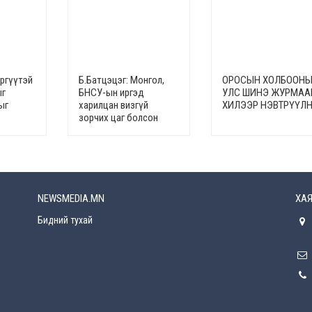
эргүүтэй
Б.Батцэцэг: Монгол,
ОРОСЫН ХОЛБООН
ыг
БНСУ-ын иргэд
УЛС ШИНЭ ЖУРМАА
ыг
харилцан визгүй
ХИЛЭЭР НЭВТРҮҮЛ
зорчих цаг болсон
NEWSMEDIA.MN
ХАЯ
Бидний тухай