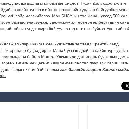
рчимжүүлэх шаардлагатай байгааг онцлов. Тухайлбал, одоо ажлын
 Эдийн засгийн түншлэлийн хэлэлцээрийг хурдхан байгуулбал мана
Ерөнхий сайд илэрхийллээ. Мөн БНСУ-ын тал манай улсад 500 сая
эсэн байгаа, энэ зээлээр санхүүжүүлэх төсөл хөтөлбөрүүдийн сан
ээрийг ойрын үед тохирч байгуулна гэдэгт итгэж буйгаа Ерөнхий са
жиллаж амьдарч байгаа юм. Уулзалтын төгсгөлд Ерөнхий сайд
нь эх орондоо буцаад ирнэ. Манай улсын эдийн засгийн түр зуурын
ллаж амьдарч байгаа Монгол Улсын иргэдэд маань бүх талын дэмж
 зорчих визийн нөхцөлийг илүү хөнгөвчлөх тал дээр эрх баригч шин
дана” гэдэгт итгэж байна гэлээ
гэж Засгийн газрын Хэвлэл мэдэ
ээ.