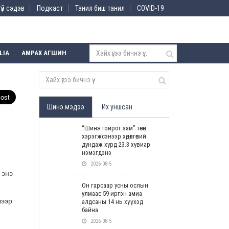
үй сэдэв
Подкаст
Танил биш танил
COVID-19
LIA
АМРАХ АГШИН
Шинэ мэдээ
Их уншсан
“Шинэ тойрог зам” төсөл
хэрэгжсэнээр хөдөлгөөний
дундаж хурд 23.3 хувиар
нэмэгдэнэ
2026-08-5
 энэ
Он гарсаар усны ослын
улмаас 59 иргэн амиа
лээр
алдсаны 14 нь хүүхэд
байна
2026-08-5