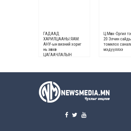
ГАДААД
Ц.Мөнх-Оргил т
ХАРИЛЦААНЫ ЯАМ:
20 Элчин сайд
АНУ-ын визний хориг
томилох санал
нь зөвхөн
мэдүүллээ
ЦАГААЧЛАЛЫН
ВИЗИНД хамаарна