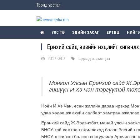
Трэнд урсгал
УЛС ТӨР
ЭДИЙН ЗАСАГ
ЕРТӨНЦ
НИЙГ
Ерөнхий сайд визийн нөхцөлийг хөнгөвч
2017-08-7
Гадаад харилцаа
Монгол Улсын Ерөнхий сайд Ж.Э
гишүүн И Хэ Чан тэргүүтэй төлөө
Ноён И Хэ Чан, есөн жилийн дараа ирэхэд Монг
удаа хөдөө аж ахуйн салбарт хамтран ажиллах
Ерөнхий сайд Ж.Эрдэнэбат, манай улсын хөгжли
БНСУ-тай хамтран ажиллахад болон Засгийн газ
БНСУ-д саяхан болсон сонгуулиар Ардчилсан н