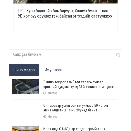
ЦЕГ: Хүрэн баавгайн бамбарууш, Халиун бугыг агнан
УБ хот руу оруулах гэж байсан этгээдийг саатуулжээ
Шинэ мэдээ
Их уншсан
“Шинэ тойрог зам” төсөл хэрэгжсэнээр
хөдөлгөөний дундаж хурд 23.3 хувиар нэмэгдэнэ
Өчигдөр
Он гарсаар усны ослын улмаас 59 иргэн
амиа алдсаны 14 нь хүүхэд байна
Өчигдөр
Ирэх онд САЙД нар хэдэн төгрөгийн эрх