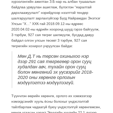
хүрээлэнгийн ажилтан З.Б нар нь албан тушаалын
байдлаа урвуулан ашиглаж, бүлэглэн “яаралтай
дархлаажуулалт” нэрийдлээр нээлттэй тендер
шалгаруулалт зарлахгүйгээр Бүгд Найрамдах Энэтхэг
Улсын “Х…” ХХК-тай 2018.09.12-ны өдрөөс
2020.04.02-ны өдрийн хооронд шууд гэрээ байгуулж,
3 тэрбум, 927 сая төгрөг шилжүүлж, бусдад давуу
байдал олгон улсын төсөвт 3 тэрбум, 927 сая
төгрөгийн хохирол учруулсан байдаг.
Мөн Д.Т нь төрсөн охиныхоо нэр
дээр 291 сая төгрөгөөр орон сууц
худалдан авч, тухайн орон сууц
болон мөнгөний эх үүсвэрийг 2018-
2020 оны хөрөнгө орлогын
мэдүүлэгтээ мэдүүлээгүй.
Түүнчлэн өөрийн хөрөнгө, орлого их хэмжээгээр
нэмэгдсэнийг хууль ёсны болохыг үндэслэлтэй
тайлбарлаж чадаагүй буюу үндэслэлгүй хөрөнгөжсөн,
мөнгө угаасан хэрэгт Эрүүгийн хуулийн 22.1 дүгээр