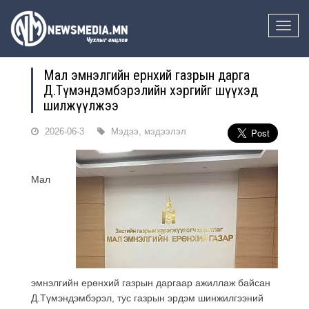
Toggle
naviga
Мал эмнэлгийн ерөнхий газрын дарга
Д.Түмэндэмбэрэлийн хэргийг шүүхэд
шилжүүлжээ
2026-06-3
Мэдээ, мэдээлэл
Мал
эмнэлгийн ерөнхий газрын даргаар ажиллаж байсан
Д.Түмэндэмбэрэл, тус газрын эрдэм шинжилгээний