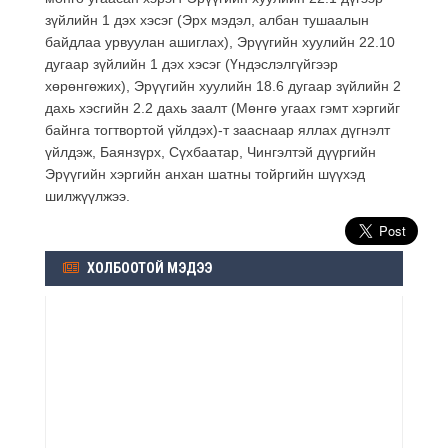
зүйлийн 1 дэх хэсэг (Эрх мэдэл, албан тушаалын
байдлаа урвуулан ашиглах), Эрүүгийн хуулийн 22.10
дугаар зүйлийн 1 дэх хэсэг (Үндэслэлгүйгээр
хөрөнгөжих), Эрүүгийн хуулийн 18.6 дугаар зүйлийн 2
дахь хэсгийн 2.2 дахь заалт (Мөнгө угаах гэмт хэргийг
байнга тогтвортой үйлдэх)-т зааснаар яллах дүгнэлт
үйлдэж, Баянзүрх, Сүхбаатар, Чингэлтэй дүүргийн
Эрүүгийн хэргийн анхан шатны тойргийн шүүхэд
шилжүүлжээ.
ХОЛБООТОЙ МЭДЭЭ