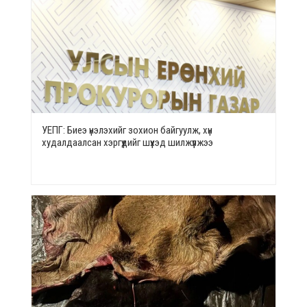
УЕПГ: Биеэ үнэлэхийг зохион байгуулж, хүн
худалдаалсан хэргүүдийг шүүхэд шилжүүлжээ