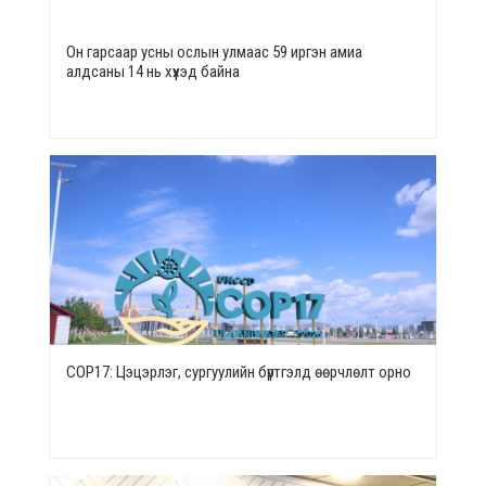
Он гарсаар усны ослын улмаас 59 иргэн амиа
алдсаны 14 нь хүүхэд байна
СОР17: Цэцэрлэг, сургуулийн бүртгэлд өөрчлөлт орно