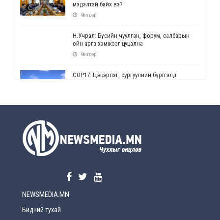
мэдэлтэй байх вэ?
Өчигдөр
Н.Учрал: Бүсийн чуулган, форум, салбарын
ойн арга хэмжээг цуцална
Өчигдөр
СОР17: Цэцэрлэг, сургуулийн бүртгэлд
өөрчлөлт орно
Өчигдөр
УЕПГ: Биеэ үнэлэхийг зохион байгуулж, хүн
худалдаалсан хэргүүдийг шүүхэд
шилжүүлжээ
Өчигдөр
Өнөөдрийн онч үг
Өчигдөр
NEWSMEDIA.MN
Энэ сарын 15-наас эхлэн замын хөдөлгөөнд
өөрчлөлт орно
Бидний тухай
2026-08-4