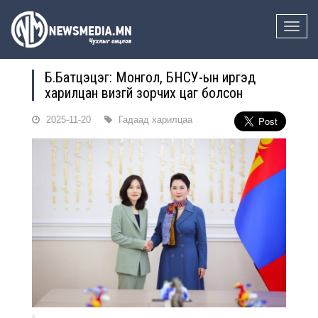
Toggle
naviga
Б.Батцэцэг: Монгол, БНСУ-ын иргэд
харилцан визгүй зорчих цаг болсон
2025-11-20
Гадаад харилцаа