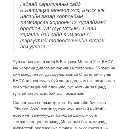
Гадаад харилцааны сайд
Б.Батцэцэг Монгол Улс, БНСУ-ын
Засгийн газар хоорондын
Хамтарсан хорооны IX хуралдаанд
оролцож буй тус улсын Гадаад
хэргийн дэд сайд Ким Жин А
тэргүүтэй төлөөлөгчдийг хүлээн
авч уулзав.
Уулзалтын эхэнд сайд Б.Батцэцэг Монгол Улс, БНСУ-
ын хооронд дипломат харилцаа тогтоосны 35 жилийн
ойн мэндчилгээг дэвшүүлж, манай Стратегийн түнш
БНСУ-тай хөгжүүлж буй харилцаа, хамтын ажиллагаа
хоёр тал төдийгүй олон улс, бүс нутгийн тавцанд
гүнзгийрэн хөгжиж байгааг тэмдэглэв.
Солонгосын соёлын контент бүтээгчийн бүтээсэн
“Physical Asia” Ази тивд төдийгүй дэлхий нийтийн
өсвөр үе, залуучуудыг байлдан дагуулж буйг
тэмдэглээд тус тэмцээнд Монголын баг тамирчид
амжилттай оролцсоныг дурдаж, энэхүү контент нь