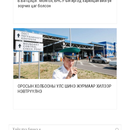
Б.Батцэцэг: Монгол, БНСУ-ын иргэд харилцан визгүй
зорчих цаг болсон
ОРОСЫН ХОЛБООНЫ УЛС ШИНЭ ЖУРМААР ХИЛЭЭР
НЭВТРҮҮЛНЭ