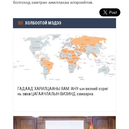
болгоход хамтран ажиллахаа илэрхийлэв.
ХОЛБООТОЙ МЭДЭЭ
ГАДААД ХАРИЛЦААНЫ ЯАМ: АНУ-ын визний хориг
нь зөвхөн ЦАГААЧЛАЛЫН ВИЗИНД хамаарна