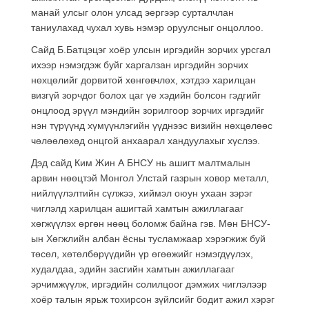
манай улсыг олон улсад эергээр сурталчлан
таниулахад чухал хувь нэмэр оруулсныг онцоллоо.
Сайд Б.Батцэцэг хоёр улсын иргэдийн зорчих урсгал
ихээр нэмэгдэж буйг харгалзан иргэдийн зорчих
нөхцөлийг дорвитой хөнгөвчлөх, хэтдээ харилцан
визгүй зорчдог болох цаг үе хэдийн болсон гэдгийг
онцлоод эрүүл мэндийн зорилгоор зорчих иргэдийг
нэн түрүүнд хүмүүнлэгийн үүднээс визийн нөхцөлөөс
чөлөөлөхөд онцгой анхаарал хандуулахыг хүслээ.
Дэд сайд Ким Жин А БНСУ нь ашигт малтмалын
арвин нөөцтэй Монгол Улстай газрын ховор металл,
нийлүүлэлтийн сүлжээ, хиймэл оюун ухаан зэрэг
чиглэлд харилцан ашигтай хамтын ажиллагааг
хөгжүүлэх өргөн нөөц боломж байна гэв. Мөн БНСУ-
ын Хөгжлийн албан ёсны тусламжаар хэрэгжиж буй
төсөл, хөтөлбөрүүдийн үр өгөөжийг нэмэгдүүлэх,
худалдаа, эдийн засгийн хамтын ажиллагааг
эрчимжүүлж, иргэдийн солилцоог дэмжих чиглэлээр
хоёр талын ярьж тохирсон зүйлсийг бодит ажил хэрэг