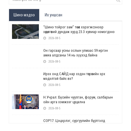
Шинэ мэдээ
Их уншсан
“Шинэ тойрог зам” төсөл хэрэгжсэнээр
хөдөлгөөний дундаж хурд 23.3 хувиар нэмэгдэнэ
2026-08-5
Он гарсаар усны ослын улмаас 59 иргэн
амиа алдсаны 14 нь хүүхэд байна
2026-08-5
Ирэх онд САЙД нар хэдэн төгрөгийн эрх
мэдэлтэй байх вэ?
2026-08-5
Н.Учрал: Бүсийн чуулган, форум, салбарын
ойн арга хэмжээг цуцална
2026-08-5
СОР17: Цэцэрлэг, сургуулийн бүртгэлд
өөрчлөлт орно