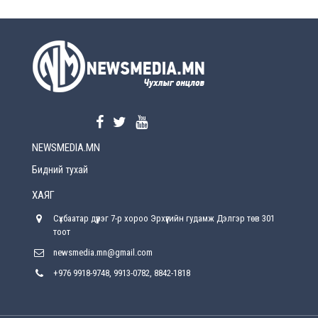
2026-08-5
УЕПГ: Биеэ үнэлэхийг зохион байгуулж, хүн
худалдаалсан хэргүүдийг шүүхэд
шилжүүлжээ
2026-08-5
Өнөөдрийн онч үг
2026-08-5
NEWSMEDIA.MN
Энэ сарын 15-наас эхлэн замын хөдөлгөөнд
өөрчлөлт орно
Бидний тухай
2026-08-4
ХАЯГ
С.Бямбацогт: Иргэд, бизнес эрхлэгчдэд
Сүхбаатар дүүрэг 7-р хороо Эрхүүгийн гудамж Дэлгэр төв 301
хүрсэн өгөөжөөрөө ажлаа үнэлж, хэрэгжилтээ
тайлагнадаг байх ёстой
тоот
2026-08-4
newsmedia.mn@gmail.com
+976 9918-9748, 9913-0782, 8842-1818
Улсын онцгой комисс өвөлжилтийн бэлтгэл,
бэлэн байдлыг хангах чиглэлээр хуралдлаа
2026-07-30