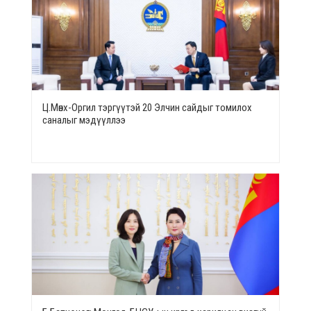
Ц.Мөнх-Оргил тэргүүтэй 20 Элчин сайдыг томилох
саналыг мэдүүллээ