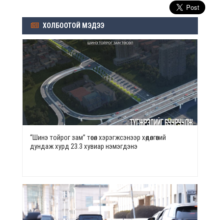
ХОЛБООТОЙ МЭДЭЭ
“Шинэ тойрог зам” төсөл хэрэгжсэнээр хөдөлгөөний
дундаж хурд 23.3 хувиар нэмэгдэнэ