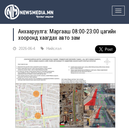
Toggle
naviga
Анхааруулга: Маргааш 08:00-23:00 цагийн
хооронд хаагдах авто зам
2026-06-4
Нийслэл