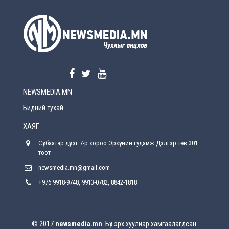
УЕПГ: Биеэ үнэлэхийг зохион байгуулж, хүн
худалдаалсан хэргүүдийг шүүхэд
шилжүүлжээ
2026-08-5
Өнөөдрийн онч үг
2026-08-5
NEWSMEDIA.MN
Энэ сарын 15-наас эхлэн замын хөдөлгөөнд
өөрчлөлт орно
Бидний тухай
2026-08-4
ХАЯГ
С.Бямбацогт: Иргэд, бизнес эрхлэгчдэд
Сүхбаатар дүүрэг 7-р хороо Эрхүүгийн гудамж Дэлгэр төв 301
хүрсэн өгөөжөөрөө ажлаа үнэлж, хэрэгжилтээ
тайлагнадаг байх ёстой
тоот
2026-08-4
newsmedia.mn@gmail.com
+976 9918-9748, 9913-0782, 8842-1818
Улсын онцгой комисс өвөлжилтийн бэлтгэл,
бэлэн байдлыг хангах чиглэлээр хуралдлаа
2026-07-30
© 2017
newsmedia.mn
. Бүх эрх хуулиар хамгаалагдсан.
Баян-Өлгийн дараагийн засаг “ноён”-ы