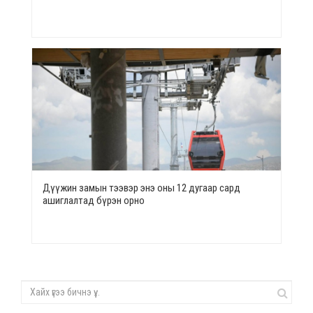
Дүүжин замын тээвэр энэ оны 12 дугаар сард
ашиглалтад бүрэн орно