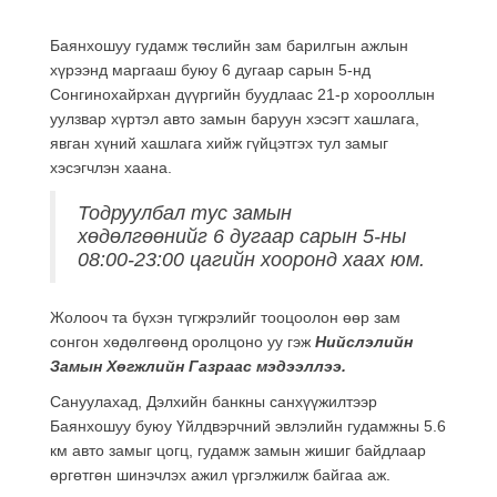
Баянхошуу гудамж төслийн зам барилгын ажлын
хүрээнд маргааш буюу 6 дугаар сарын 5-нд
Сонгинохайрхан дүүргийн буудлаас 21-р хорооллын
уулзвар хүртэл авто замын баруун хэсэгт хашлага,
явган хүний хашлага хийж гүйцэтгэх тул замыг
хэсэгчлэн хаана.
Тодруулбал тус замын
хөдөлгөөнийг 6 дугаар сарын 5-ны
08:00-23:00 цагийн хооронд хаах юм.
Жолооч та бүхэн түгжрэлийг тооцоолон өөр зам
сонгон хөдөлгөөнд оролцоно уу гэж
Нийслэлийн
Замын Хөгжлийн Газраас мэдээллээ.
Сануулахад, Дэлхийн банкны санхүүжилтээр
Баянхошуу буюу Үйлдвэрчний эвлэлийн гудамжны 5.6
км авто замыг цогц, гудамж замын жишиг байдлаар
өргөтгөн шинэчлэх ажил үргэлжилж байгаа аж.