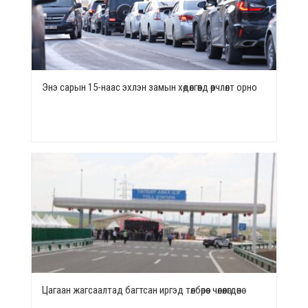
Энэ сарын 15-наас эхлэн замын хөдөлгөөнд өөрчлөлт орно
Цагаан жагсаалтад багтсан иргэд төлбөрөөс чөлөөлөгдөнө