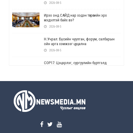
2026-08-5
Ирэх онд САЙД нар хэдэн төгрөгийн эрх
мэдэлтэй байх вэ?
2026-08-5
Н.Учрал: Бүсийн чуулган, форум, салбарын
ойн арга хэмжээг цуцална
2026-08-5
СОР17: Цэцэрлэг, сургуулийн бүртгэлд
өөрчлөлт орно
2026-08-5
УЕПГ: Биеэ үнэлэхийг зохион байгуулж, хүн
худалдаалсан хэргүүдийг шүүхэд
шилжүүлжээ
2026-08-5
Өнөөдрийн онч үг
2026-08-5