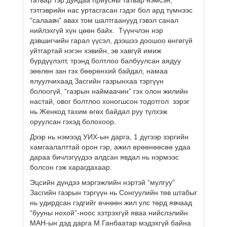
тэтгэврийн нас уртасгасан гэдэг бол ард түмнээс
“салаавч” авах том шалтгаанууд гэвэл санал
нийлэхгүй хүн цөөн байх. Түүнчлэн нэр
дэвшигчийн гарал үүсэл, дээшээ доошоо өнгөгүй
уйтгартай нэгэн хэвийн, эв хавгүй имиж
бүрдүүлэлт, трэнд болтлоо балбуулсан аядуу
зөөлөн зан гэх бөөрөнхий байдал, намаа
ялуулчихаад Засгийн газрынхаа тэргүүн
болоогүй, “газрын наймаачин” гэх олон жилийн
настай, овог болтлоо хоногшсон тодотгол зэрэг
нь Женкод тахим өгөх байдал руу түлхэж
оруулсан гэхэд болохоор.
Дээр нь нэмээд УИХ-ын дарга, 1 дүгээр зэргийн
хамгаалалттай орон гэр, ажил өрөөнөөсөө удаа
дараа бичлэгүүдээ алдсан явдал нь нэрмээс
болсон гэж харагдахаар.
Эцсийн дүндээ мэргэжлийн нэртэй “мулгуу”
Засгийн газрын тэргүүн нь Сонгуулийн төв штабыг
нь удирдсан гэдгийг өчнөөн жил улс төрд явчаад
“бууны нохой”-ноос хэтрэхгүй яваа нийслэлийн
МАН-ын дэд дарга М.Ганбаатар мэдэхгүй байна