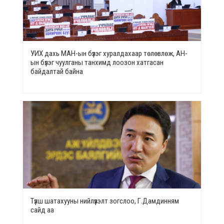
УИХ дахь МАН-ын бүлэг хуралдахаар төлөвлөж, АН-
ын бүлэг чуулганы танхимд лоозон хатгасан
байдалтай байна
Түлш шатахууны нийлүүлэлт зогслоо, Г.Дамдинням
сайд аа