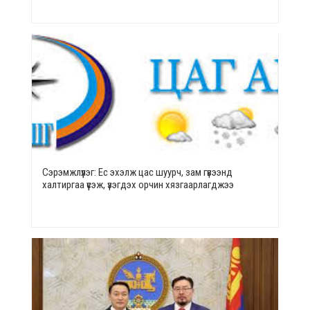
Сэрэмжлүүлэг: Ес эхэлж цас шуурч, зам гүвээнд
халтиргаа үүсэж, үзэгдэх орчин хязгаарлагджээ