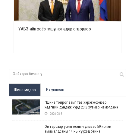
ҮАБЗ-ийн хоёр гишүүн нэг өдөр огцорлоо
Шинэ мэдээ
Их уншсан
“Шинэ тойрог зам” төсөл хэрэгжсэнээр
хөдөлгөөний дундаж хурд 23.3 хувиар нэмэгдэнэ
2026-08-5
Он гарсаар усны ослын улмаас 59 иргэн
амиа алдсаны 14 нь хүүхэд байна