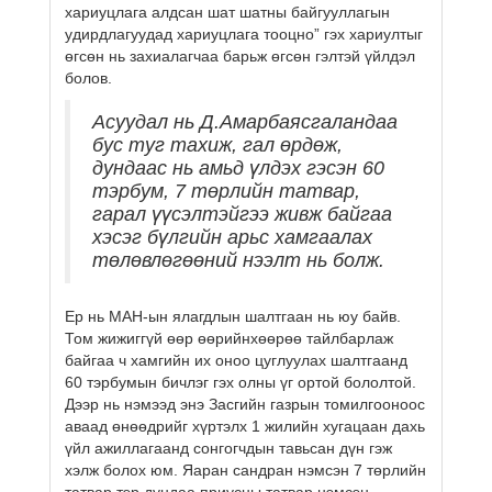
хариуцлага алдсан шат шатны байгууллагын
удирдлагуудад хариуцлага тооцно” гэх хариултыг
өгсөн нь захиалагчаа барьж өгсөн гэлтэй үйлдэл
болов.
Асуудал нь Д.Амарбаясгаландаа
бус туг тахиж, гал өрдөж,
дундаас нь амьд үлдэх гэсэн 60
тэрбум, 7 төрлийн татвар,
гарал үүсэлтэйгээ живж байгаа
хэсэг бүлгийн арьс хамгаалах
төлөвлөгөөний нээлт нь болж.
Ер нь МАН-ын ялагдлын шалтгаан нь юу байв.
Том жижиггүй өөр өөрийнхөөрөө тайлбарлаж
байгаа ч хамгийн их оноо цуглуулах шалтгаанд
60 тэрбумын бичлэг гэх олны үг ортой бололтой.
Дээр нь нэмээд энэ Засгийн газрын томилгооноос
аваад өнөөдрийг хүртэлх 1 жилийн хугацаан дахь
үйл ажиллагаанд сонгогчдын тавьсан дүн гэж
хэлж болох юм. Яаран сандран нэмсэн 7 төрлийн
татвар тэр дундаа приусны татвар нэмсэн,