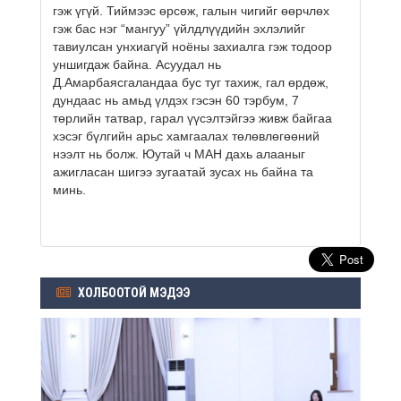
гэж үгүй. Тиймээс өрсөж, галын чигийг өөрчлөх
гэж бас нэг “мангуу” үйлдлүүдийн эхлэлийг
тавиулсан унхиагүй ноёны захиалга гэж тодоор
уншигдаж байна. Асуудал нь
Д.Амарбаясгаландаа бус туг тахиж, гал өрдөж,
дундаас нь амьд үлдэх гэсэн 60 тэрбум, 7
төрлийн татвар, гарал үүсэлтэйгээ живж байгаа
хэсэг бүлгийн арьс хамгаалах төлөвлөгөөний
нээлт нь болж. Юутай ч МАН дахь алааныг
ажигласан шигээ зугаатай зусах нь байна та
минь.
ХОЛБООТОЙ МЭДЭЭ