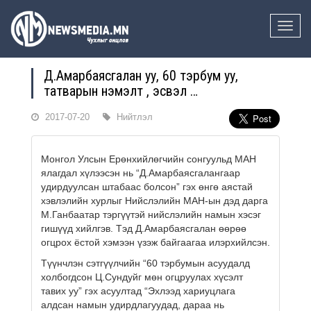
Toggle
naviga
Д.Амарбаясгалан уу, 60 тэрбум уу,
татварын нэмэлт үү, эсвэл …
2017-07-20
Нийтлэл
Монгол Улсын Ерөнхийлөгчийн сонгуульд МАН
ялагдал хүлээсэн нь “Д.Амарбаясгалангаар
удирдуулсан штабаас болсон” гэх өнгө аястай
хэвлэлийн хурлыг Нийслэлийн МАН-ын дэд дарга
М.Ганбаатар тэргүүтэй нийслэлийн намын хэсэг
гишүүд хийлгэв. Тэд Д.Амарбаясгалан өөрөө
огцрох ёстой хэмээн үзэж байгаагаа илэрхийлсэн.
Түүнчлэн сэтгүүлчийн “60 тэрбумын асуудалд
холбогдсон Ц.Сундуйг мөн огцруулах хүсэлт
тавих уу” гэх асуултад “Эхлээд хариуцлага
алдсан намын удирдлагуудад, дараа нь