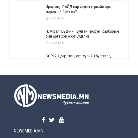
Ирэх онд САЙД нар хэдэн төгрөгийн эрх
мэдэлтэй байх вэ?
2026-08-5
Н.Учрал: Бүсийн чуулган, форум, салбарын
ойн арга хэмжээг цуцална
2026-08-5
СОР17: Цэцэрлэг, сургуулийн бүртгэлд
өөрчлөлт орно
2026-08-5
УЕПГ: Биеэ үнэлэхийг зохион байгуулж, хүн
худалдаалсан хэргүүдийг шүүхэд
шилжүүлжээ
2026-08-5
Өнөөдрийн онч үг
2026-08-5
NEWSMEDIA.MN
Энэ сарын 15-наас эхлэн замын хөдөлгөөнд
өөрчлөлт орно