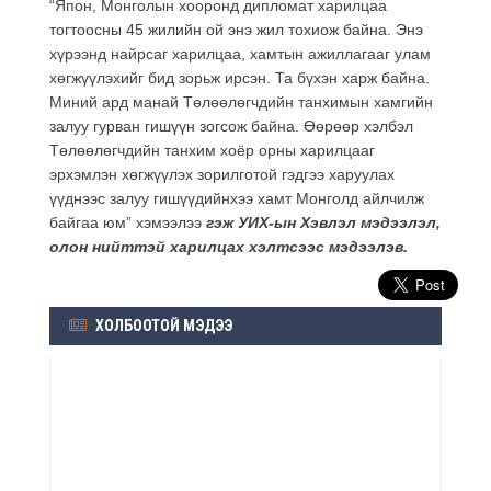
“Япон, Монголын хооронд дипломат харилцаа
тогтоосны 45 жилийн ой энэ жил тохиож байна. Энэ
хүрээнд найрсаг харилцаа, хамтын ажиллагааг улам
хөгжүүлэхийг бид зорьж ирсэн. Та бүхэн харж байна.
Миний ард манай Төлөөлөгчдийн танхимын хамгийн
залуу гурван гишүүн зогсож байна. Өөрөөр хэлбэл
Төлөөлөгчдийн танхим хоёр орны харилцааг
эрхэмлэн хөгжүүлэх зорилготой гэдгээ харуулах
үүднээс залуу гишүүдийнхээ хамт Монголд айлчилж
байгаа юм” хэмээлээ
гэж УИХ-ын Хэвлэл мэдээлэл,
олон нийттэй харилцах хэлтсээс мэдээлэв.
ХОЛБООТОЙ МЭДЭЭ