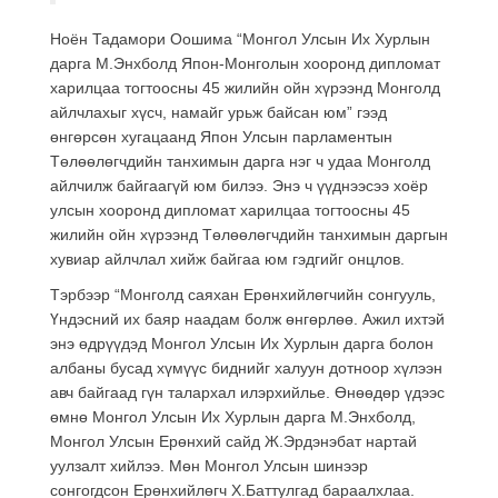
Ноён Тадамори Оошима “Монгол Улсын Их Хурлын
дарга М.Энхболд Япон-Монголын хооронд дипломат
харилцаа тогтоосны 45 жилийн ойн хүрээнд Монголд
айлчлахыг хүсч, намайг урьж байсан юм” гээд
өнгөрсөн хугацаанд Япон Улсын парламентын
Төлөөлөгчдийн танхимын дарга нэг ч удаа Монголд
айлчилж байгаагүй юм билээ. Энэ ч үүднээсээ хоёр
улсын хооронд дипломат харилцаа тогтоосны 45
жилийн ойн хүрээнд Төлөөлөгчдийн танхимын даргын
хувиар айлчлал хийж байгаа юм гэдгийг онцлов.
Тэрбээр “Монголд саяхан Ерөнхийлөгчийн сонгууль,
Үндэсний их баяр наадам болж өнгөрлөө. Ажил ихтэй
энэ өдрүүдэд Монгол Улсын Их Хурлын дарга болон
албаны бусад хүмүүс биднийг халуун дотноор хүлээн
авч байгаад гүн талархал илэрхийлье. Өнөөдөр үдээс
өмнө Монгол Улсын Их Хурлын дарга М.Энхболд,
Монгол Улсын Ерөнхий сайд Ж.Эрдэнэбат нартай
уулзалт хийлээ. Мөн Монгол Улсын шинээр
сонгогдсон Ерөнхийлөгч Х.Баттулгад бараалхлаа.