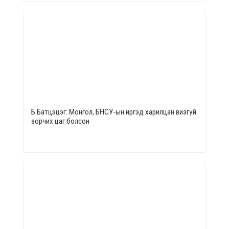
Б.Батцэцэг: Монгол, БНСУ-ын иргэд харилцан визгүй
зорчих цаг болсон