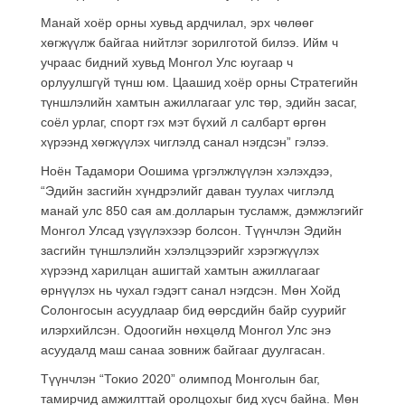
Манай хоёр орны хувьд ардчилал, эрх чөлөөг
хөгжүүлж байгаа нийтлэг зорилготой билээ. Ийм ч
учраас бидний хувьд Монгол Улс юугаар ч
орлуулшгүй түнш юм. Цаашид хоёр орны Стратегийн
түншлэлийн хамтын ажиллагааг улс төр, эдийн засаг,
соёл урлаг, спорт гэх мэт бүхий л салбарт өргөн
хүрээнд хөгжүүлэх чиглэлд санал нэгдсэн” гэлээ.
Ноён Тадамори Оошима үргэлжлүүлэн хэлэхдээ,
“Эдийн засгийн хүндрэлийг даван туулах чиглэлд
манай улс 850 сая ам.долларын тусламж, дэмжлэгийг
Монгол Улсад үзүүлэхээр болсон. Түүнчлэн Эдийн
засгийн түншлэлийн хэлэлцээрийг хэрэгжүүлэх
хүрээнд харилцан ашигтай хамтын ажиллагааг
өрнүүлэх нь чухал гэдэгт санал нэгдсэн. Мөн Хойд
Солонгосын асуудлаар бид өөрсдийн байр суурийг
илэрхийлсэн. Одоогийн нөхцөлд Монгол Улс энэ
асуудалд маш санаа зовниж байгааг дуулгасан.
Түүнчлэн “Токио 2020” олимпод Монголын баг,
тамирчид амжилттай оролцохыг бид хүсч байна. Мөн