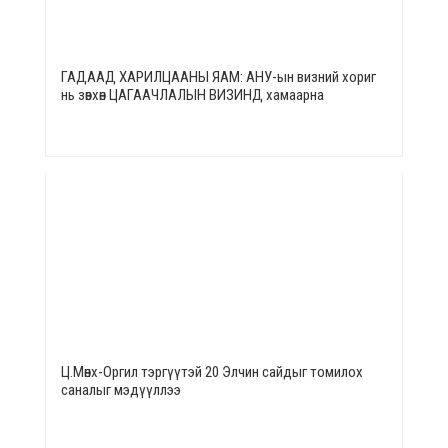
ГАДААД ХАРИЛЦААНЫ ЯАМ: АНУ-ын визний хориг
нь зөвхөн ЦАГААЧЛАЛЫН ВИЗИНД хамаарна
Ц.Мөнх-Оргил тэргүүтэй 20 Элчин сайдыг томилох
саналыг мэдүүллээ