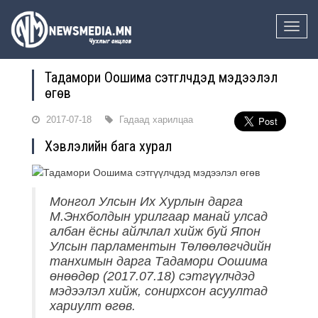
Toggle
naviga
Тадамори Оошима сэтгүүлчдэд мэдээлэл
өгөв
2017-07-18
Гадаад харилцаа
Хэвлэлийн бага хурал
Монгол Улсын Их Хурлын дарга
М.Энхболдын урилгаар манай улсад
албан ёсны айлчлал хийж буй Япон
Улсын парламентын Төлөөлөгчдийн
танхимын дарга Тадамори Оошима
өнөөдөр (2017.07.18) сэтгүүлчдэд
мэдээлэл хийж, сонирхсон асуултад
хариулт өгөв.