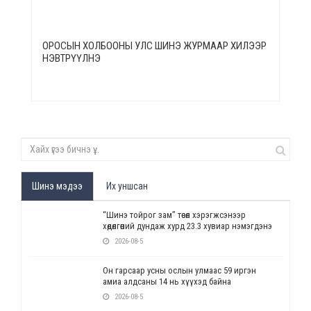
ОРОСЫН ХОЛБООНЫ УЛС ШИНЭ ЖУРМААР ХИЛЭЭР
НЭВТРҮҮЛНЭ
Шинэ мэдээ
Их уншсан
“Шинэ тойрог зам” төсөл хэрэгжсэнээр
хөдөлгөөний дундаж хурд 23.3 хувиар нэмэгдэнэ
2026-08-5
Он гарсаар усны ослын улмаас 59 иргэн
амиа алдсаны 14 нь хүүхэд байна
2026-08-5