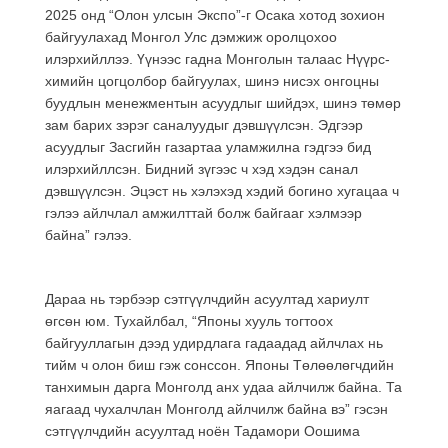
2025 онд “Олон улсын Экспо”-г Осака хотод зохион
байгуулахад Монгол Улс дэмжиж оролцохоо
илэрхийллээ. Үүнээс гадна Монголын талаас Нүүрс-
химийн цогцолбор байгуулах, шинэ нисэх онгоцны
буудлын менежментын асуудлыг шийдэх, шинэ төмөр
зам барих зэрэг саналуудыг дэвшүүлсэн. Эдгээр
асуудлыг Засгийн газартаа уламжилна гэдгээ бид
илэрхийллсэн. Бидний зүгээс ч хэд хэдэн санал
дэвшүүлсэн. Эцэст нь хэлэхэд хэдий богино хугацаа ч
гэлээ айлчлал амжилттай болж байгааг хэлмээр
байна” гэлээ.
Дараа нь тэрбээр сэтгүүлчдийн асуултад хариулт
өгсөн юм. Тухайлбал, “Японы хууль тогтоох
байгууллагын дээд удирдлага гадаадад айлчлах нь
тийм ч олон биш гэж сонссон. Японы Төлөөлөгчдийн
танхимын дарга Монголд анх удаа айлчилж байна. Та
яагаад чухалчлан Монголд айлчилж байна вэ” гэсэн
сэтгүүлчдийн асуултад ноён Тадамори Оошима