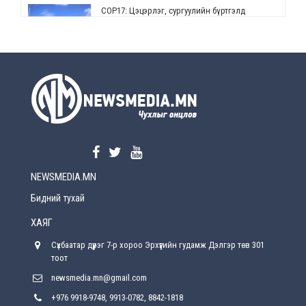
СОР17: Цэцэрлэг, сургуулийн бүртгэлд
өөрчлөлт орно
2026-08-5
УЕПГ: Биеэ үнэлэхийг зохион байгуулж, хүн
худалдаалсан хэргүүдийг шүүхэд
шилжүүлжээ
2026-08-5
Өнөөдрийн онч үг
2026-08-5
NEWSMEDIA.MN
Энэ сарын 15-наас эхлэн замын хөдөлгөөнд
өөрчлөлт орно
Бидний тухай
2026-08-4
ХАЯГ
С.Бямбацогт: Иргэд, бизнес эрхлэгчдэд
Сүхбаатар дүүрэг 7-р хороо Эрхүүгийн гудамж Дэлгэр төв 301
хүрсэн өгөөжөөрөө ажлаа үнэлж, хэрэгжилтээ
тайлагнадаг байх ёстой
тоот
2026-08-4
newsmedia.mn@gmail.com
+976 9918-9748, 9913-0782, 8842-1818
Улсын онцгой комисс өвөлжилтийн бэлтгэл,