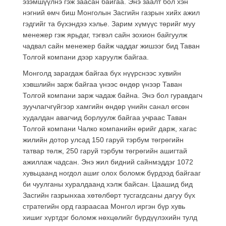
эзэмшүүлнэ гэж заасан байгаа. Энэ заалт бол хэн
нэгний өмч биш Монголын Засгийн газрын хийх ажил
гэдгийг та бүхэндээ хэлье. Зарим хүмүүс төрийг муу
менежер гэж ярьдаг, тэгвэл сайн зохион байгуулж
чадвал сайн менежер байж чаддаг жишээг бид Таван
Толгой компани дээр харуулж байгаа.
Монголд зарагдаж байгаа бүх нүүрснээс хувийн
хэвшлийн зарж байгаа үнээс өндөр үнээр Таван
Толгой компани зарж чадаж байна. Энэ бол гуравдагч
зуучлагчгүйгээр хамгийн өндөр үнийн санал өгсөн
худалдан авагчид борлуулж байгаа учраас Таван
Толгой компани Чалко компанийн өрийг дарж, хагас
жилийн дотор улсад 150 гаруй тэрбум төгрөгийн
татвар төлж, 250 гаруй тэрбум төгрөгийн ашигтай
ажиллаж чадсан. Энэ жил бидний сайнмэддэг 1072
хувьцаанд ногдол ашиг олох боломж бүрдээд байгааг
би чуулганы хуралдаанд хэлж байсан. Цаашид бид
Засгийн газрынхаа хөтөлбөрт тусгагдсаны дагуу бүх
стратегийн орд газраасаа Монгол иргэн бүр хувь
хишиг хүртдэг боломж нөхцөлийг бүрдүүлэхийн тулд