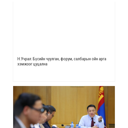
Н.Учрал: Бүсийн чуулган, форум, салбарын ойн арга
хэмжээг цуцална