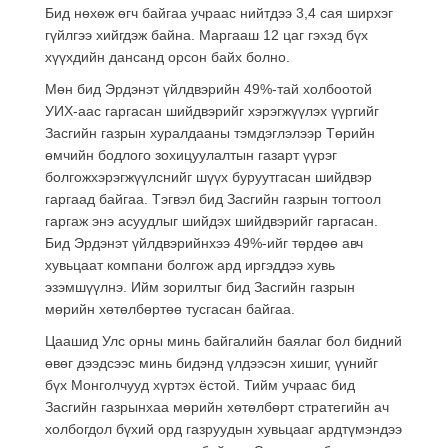
Бид нөхөж өгч байгаа учраас нийтдээ 3,4 сая ширхэг
гүйлгээ хийгдэж байна. Маргааш 12 цаг гэхэд бүх
хүүхдийн дансанд орсон байх болно.
Мөн бид Эрдэнэт үйлдвэрийн 49%-тай холбоотой
УИХ-аас гаргасан шийдвэрийг хэрэгжүүлэх үүргийг
Засгийн газрын хуралдааны тэмдэглэлээр Төрийн
өмчийн бодлого зохицуулалтын газарт үүрэг
болгожхэрэгжүүлснийг шүүх буруутгасан шийдвэр
гаргаад байгаа. Тэгвэл бид Засгийн газрын тогтоол
гаргаж энэ асуудлыг шийдэх шийдвэрийг гаргасан.
Бид Эрдэнэт үйлдвэрийнхээ 49%-ийг төрдөө авч
хувьцаат компани болгож ард иргэддээ хувь
эзэмшүүлнэ. Ийм зорилтыг бид Засгийн газрын
мөрийн хөтөлбөртөө тусгасан байгаа.
Цаашид Улс орны минь байгалийн баялаг бол бидний
өвөг дээдсээс минь бидэнд үлдээсэн хишиг, үүнийг
бүх Монголчууд хүртэх ёстой. Тийм учраас бид
Засгийн газрынхаа мөрийн хөтөлбөрт стратегийн ач
холбогдол бүхий орд газруудын хувьцааг ардтүмэндээ