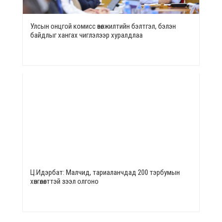
Улсын онцгой комисс өвөлжилтийн бэлтгэл, бэлэн
байдлыг хангах чиглэлээр хуралдлаа
Ц.Идэрбат: Малчид, тариаланчдад 200 тэрбумын
хөнгөлөлттэй зээл олгоно