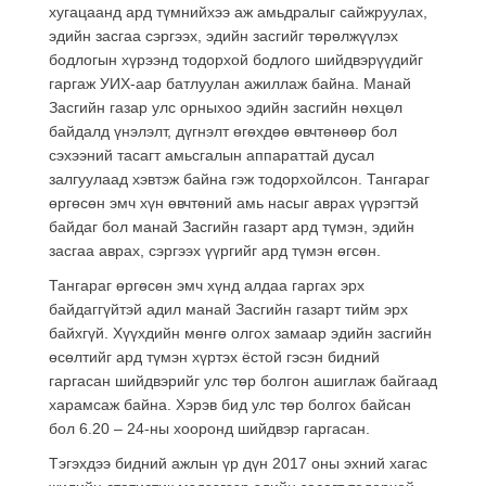
хугацаанд ард түмнийхээ аж амьдралыг сайжруулах,
эдийн засгаа сэргээх, эдийн засгийг төрөлжүүлэх
бодлогын хүрээнд тодорхой бодлого шийдвэрүүдийг
гаргаж УИХ-аар батлуулан ажиллаж байна. Манай
Засгийн газар улс орныхоо эдийн засгийн нөхцөл
байдалд үнэлэлт, дүгнэлт өгөхдөө өвчтөнөөр бол
сэхээний тасагт амьсгалын аппараттай дусал
залгуулаад хэвтэж байна гэж тодорхойлсон. Тангараг
өргөсөн эмч хүн өвчтөний амь насыг аврах үүрэгтэй
байдаг бол манай Засгийн газарт ард түмэн, эдийн
засгаа аврах, сэргээх үүргийг ард түмэн өгсөн.
Тангараг өргөсөн эмч хүнд алдаа гаргах эрх
байдаггүйтэй адил манай Засгийн газарт тийм эрх
байхгүй. Хүүхдийн мөнгө олгох замаар эдийн засгийн
өсөлтийг ард түмэн хүртэх ёстой гэсэн бидний
гаргасан шийдвэрийг улс төр болгон ашиглаж байгаад
харамсаж байна. Хэрэв бид улс төр болгох байсан
бол 6.20 – 24-ны хооронд шийдвэр гаргасан.
Тэгэхдээ бидний ажлын үр дүн 2017 оны эхний хагас