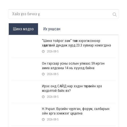
Шинэ мэдээ
Их уншсан
“Шинэ тойрог зам” төсөл хэрэгжсэнээр
хөдөлгөөний дундаж хурд 23.3 хувиар нэмэгдэнэ
2026-08-5
Он гарсаар усны ослын улмаас 59 иргэн
амиа алдсаны 14 нь хүүхэд байна
2026-08-5
Ирэх онд САЙД нар хэдэн төгрөгийн эрх
мэдэлтэй байх вэ?
2026-08-5
Н.Учрал: Бүсийн чуулган, форум, салбарын
ойн арга хэмжээг цуцална
2026-08-5