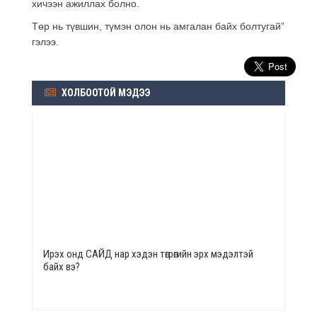
хичээн ажиллах болно.
Төр нь түвшин, түмэн олон нь амгалан байх болтугай”
гэлээ.
ХОЛБООТОЙ МЭДЭЭ
Ирэх онд САЙД нар хэдэн төгрөгийн эрх мэдэлтэй
байх вэ?