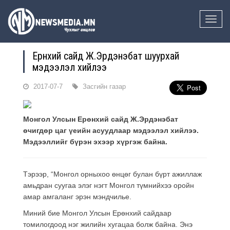
Toggle
naviga
Ерөнхий сайд Ж.Эрдэнэбат шуурхай
мэдээлэл хийлээ
2017-07-7
Засгийн газар
Монгол Улсын Ерөнхий сайд Ж.Эрдэнэбат
өчигдөр цаг үеийн асуудлаар мэдээлэл хийлээ.
Мэдээллийг бүрэн эхээр хүргэж байна.
Тэрээр, “Монгол орныхоо өнцөг булан бүрт ажиллаж
амьдран суугаа элэг нэгт Монгол түмнийхээ оройн
амар амгаланг эрэн мэндчилье.
Миний бие Монгол Улсын Ерөнхий сайдаар
томилогдоод нэг жилийн хугацаа болж байна. Энэ