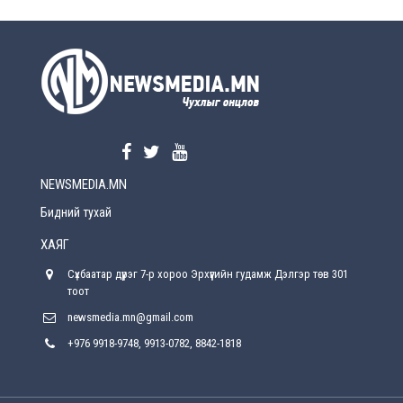
УЕПГ: Биеэ үнэлэхийг зохион байгуулж, хүн
худалдаалсан хэргүүдийг шүүхэд
шилжүүлжээ
Өчигдөр
Өнөөдрийн онч үг
Өчигдөр
NEWSMEDIA.MN
Энэ сарын 15-наас эхлэн замын хөдөлгөөнд
өөрчлөлт орно
Бидний тухай
2026-08-4
ХАЯГ
С.Бямбацогт: Иргэд, бизнес эрхлэгчдэд
Сүхбаатар дүүрэг 7-р хороо Эрхүүгийн гудамж Дэлгэр төв 301
хүрсэн өгөөжөөрөө ажлаа үнэлж, хэрэгжилтээ
тайлагнадаг байх ёстой
тоот
2026-08-4
newsmedia.mn@gmail.com
+976 9918-9748, 9913-0782, 8842-1818
Улсын онцгой комисс өвөлжилтийн бэлтгэл,
бэлэн байдлыг хангах чиглэлээр хуралдлаа
2026-07-30