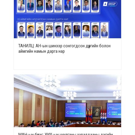
ТАНИЛЦ: АН-ын шинээр сонгогдсон дүүргийн болон
аймгийн намын дарга нар
МАН-ын бүлэг: УИХ-ын чуулганы хуралдааны дэгийн