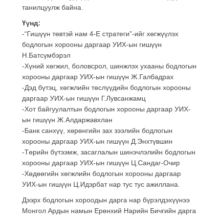
танилцуулж байна.
Үүнд:
-“Гишүүн төвтэй нам 4-E стратеги”-ийг хөгжүүлэх
бодлогын хорооны даргаар УИХ-ын гишүүн
Н.Батсүмбэрэл
-Хүний хөгжил, боловсрол, шинжлэх ухааны бодлогын
хорооны даргаар УИХ-ын гишүүн Ж.Галбадрах
-Дэд бүтэц, хөгжлийн төслүүдийн бодлогын хорооны
даргаар УИХ-ын гишүүн Г.Лувсанжамц
-Хот байгуулалтын бодлогын хорооны даргаар УИХ-
ын гишүүн Ж.Алдаржавхлан
-Банк санхүү, хөрөнгийн зах зээлийн бодлогын
хорооны даргаар УИХ-ын гишүүн Д.Энхтүвшин
-Төрийн бүтээмж, засаглалын шинэчлэлийн бодлогын
хорооны даргаар УИХ-ын гишүүн Ц.Сандаг-Очир
-Хөдөөгийн хөгжлийн бодлогын хорооны даргаар
УИХ-ын гишүүн Ц.Идэрбат нар тус тус ажиллана.
Дээрх бодлогын хороодын дарга нар бүрэлдэхүүнээ
Монгол Ардын намын Ерөнхий Нарийн Бичгийн дарга