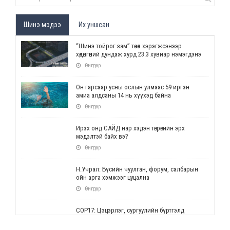
Шинэ мэдээ
Их уншсан
“Шинэ тойрог зам” төсөл хэрэгжсэнээр
хөдөлгөөний дундаж хурд 23.3 хувиар нэмэгдэнэ
Өчигдөр
Он гарсаар усны ослын улмаас 59 иргэн
амиа алдсаны 14 нь хүүхэд байна
Өчигдөр
Ирэх онд САЙД нар хэдэн төгрөгийн эрх
мэдэлтэй байх вэ?
Өчигдөр
Н.Учрал: Бүсийн чуулган, форум, салбарын
ойн арга хэмжээг цуцална
Өчигдөр
СОР17: Цэцэрлэг, сургуулийн бүртгэлд
өөрчлөлт орно
Өчигдөр