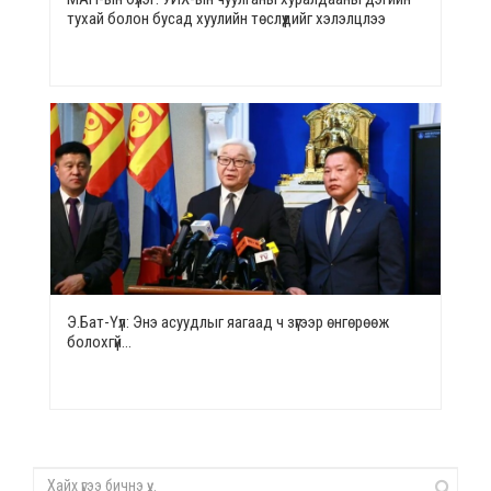
тухай болон бусад хуулийн төслүүдийг хэлэлцлээ
Э.Бат-Үүл: Энэ асуудлыг яагаад ч зүгээр өнгөрөөж
болохгүй…