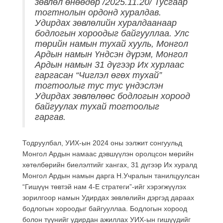
зөвлөл өнөөдөр /2025.11.20/ Тусгаар
тогтнолын ордонд хуралдав.
Удирдах зөвлөлийн хуралдаанаар
бодлогын хороодыг байгууллаа. Улс
төрийн намын тухай хууль, Монгол
Ардын намын Үндсэн дүрэм, Монгол
Ардын намын 31 дүгээр Их хурлаас
гаргасан “Чиглэл өгөх тухай”
тогтоолыг тус тус үндэслэн
Удирдах зөвлөлөөс бодлогын хороод
байгуулах тухай тогтоолыг
гаргав.
Тодруулбал, УИХ-ын 2024 оны ээлжит сонгуульд
Монгол Ардын намаас дэвшүүлэн оролцсон мөрийн
хөтөлбөрийн биелэлтийг хангах, 31 дүгээр Их хуралд
Монгол Ардын намын дарга Н.Учралын танилцуулсан
“Гишүүн төвтэй нам 4-E стратеги”-ийг хэрэгжүүлэх
зорилгоор намын Удирдах зөвлөлийн дэргэд дараах
бодлогын хороодыг байгууллаа. Бодлогын хороод
болон түүнийг удирдан ажиллах УИХ-ын гишүүдийг