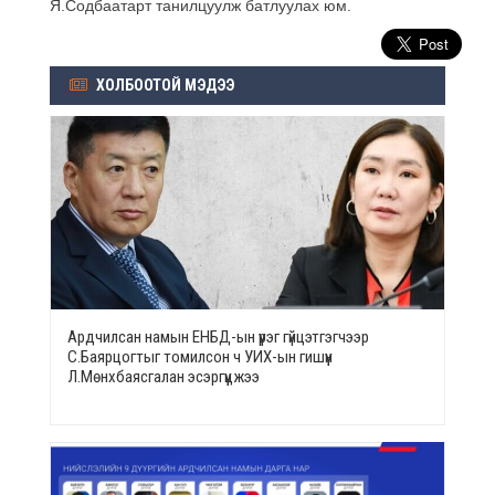
Я.Содбаатарт танилцуулж батлуулах юм.
ХОЛБООТОЙ МЭДЭЭ
Ардчилсан намын ЕНБД-ын үүрэг гүйцэтгэгчээр
С.Баярцогтыг томилсон ч УИХ-ын гишүүн
Л.Мөнхбаясгалан эсэргүүцжээ