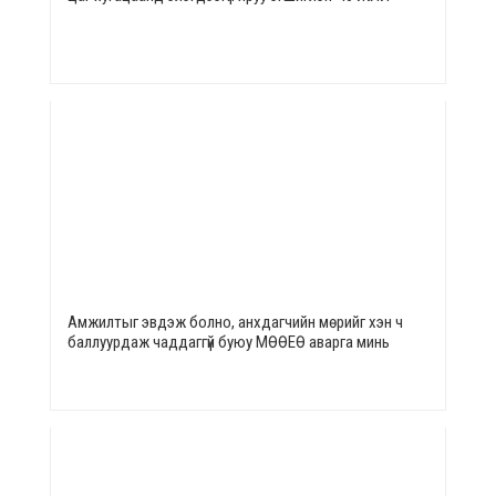
Амжилтыг эвдэж болно, анхдагчийн мөрийг хэн ч
баллуурдаж чаддаггүй буюу МӨӨЕӨ аварга минь