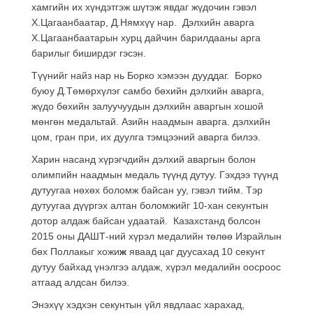
хамгийн их хүндэтгэж шүтэж явдаг жүдочин гэвэл
Х.Цагаанбаатар, Д.Нямхүү нар. Дэлхийн аварга
Х.Цагаанбаатарын хурц дайчин барилдааны арга
барилыг биширдэг гэсэн.
Түүнийг найз нар нь Борко хэмээн дууддаг. Борко
буюу Д.Төмөрхүлэг самбо бөхийн дэлхийн аварга,
жүдо бөхийн залуучуудын дэлхийн аваргын хошой
мөнгөн медальтай. Азийн наадмын аварга. дэлхийн
цом, гран при, их дуулга тэмцээний аварга билээ.
Харин насанд хүрэгчдийн дэлхий аваргын болон
олимпийн наадмын медаль түүнд дутуу. Гэхдээ түүнд
дутуугаа нөхөх боломж байсан уу, гэвэл тийм. Тэр
дутуугаа дүүргэх алтан боломжийг 10-хан секунтын
дотор алдаж байсан удаатай. Казахстанд болсон
2015 оны ДАШТ-ний хүрэл медалийн төлөө Израйлын
бөх Поллакыг хожи
ж
яваад цаг дуусахад 10 секунт
дутуу байхад үнэлгээ алдаж, хүрэл медалийн оосроос
атгаад алдсан билээ.
Энэхүү хэдхэн секунтын үйл явдлаас харахад,