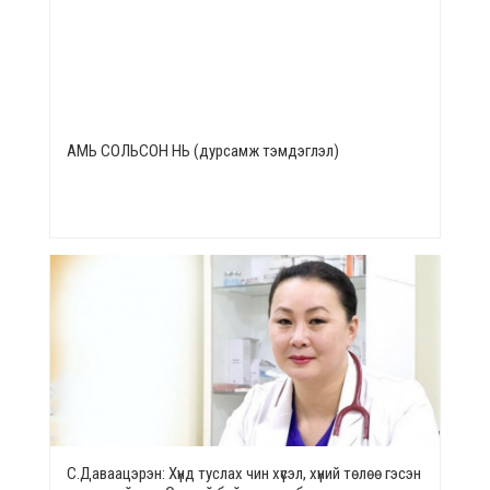
АМЬ СОЛЬСОН НЬ (дурсамж тэмдэглэл)
С.Даваацэрэн: Хүнд туслах чин хүсэл, хүний төлөө гэсэн