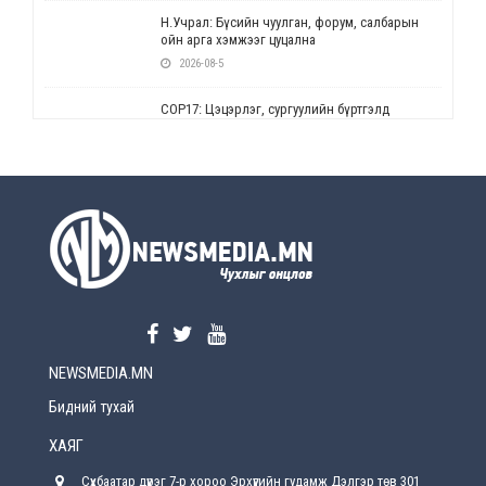
Н.Учрал: Бүсийн чуулган, форум, салбарын
ойн арга хэмжээг цуцална
2026-08-5
СОР17: Цэцэрлэг, сургуулийн бүртгэлд
өөрчлөлт орно
2026-08-5
УЕПГ: Биеэ үнэлэхийг зохион байгуулж, хүн
худалдаалсан хэргүүдийг шүүхэд
шилжүүлжээ
2026-08-5
Өнөөдрийн онч үг
2026-08-5
NEWSMEDIA.MN
Энэ сарын 15-наас эхлэн замын хөдөлгөөнд
өөрчлөлт орно
Бидний тухай
2026-08-4
ХАЯГ
С.Бямбацогт: Иргэд, бизнес эрхлэгчдэд
Сүхбаатар дүүрэг 7-р хороо Эрхүүгийн гудамж Дэлгэр төв 301
хүрсэн өгөөжөөрөө ажлаа үнэлж, хэрэгжилтээ