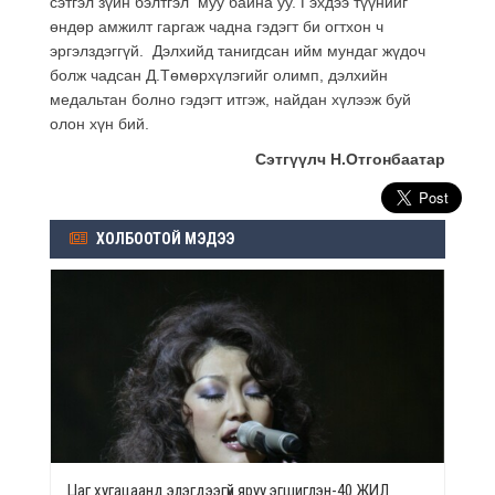
сэтгэл зүйн бэлтгэл муу байна уу. Гэхдээ түүнийг
өндөр амжилт гаргаж чадна гэдэгт би огтхон ч
эргэлздэггүй. Дэлхийд танигдсан ийм мундаг жүдоч
болж чадсан Д.Төмөрхүлэгийг олимп, дэлхийн
медальтан болно гэдэгт итгэж, найдан хүлээж буй
олон хүн бий.
Сэтгүүлч Н.Отгонбаатар
ХОЛБООТОЙ МЭДЭЭ
Цаг хугацаанд элэгдээгүй яруу эгшиглэн-40 ЖИЛ