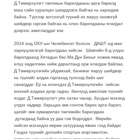
Д.Төмөрхүлэгт тактикын барилдааны арга барилд
маш сайн суралцах шаардлага байгаа нь харагдаж
байна. Түүгээр зогсохгүй түүний их яаруу оновчгүй
шийдвэр гаргаж байгаа нь олон барилдааны ялагдал
дээрээс ажиглагддаг юм.
2014 онд ОХУ-ын Челябинскт болсон ДАШТ-нд мөн
хариуцлагагүй барилдаан хийсэн. Шөвгийн 8-д үлдэх
барилдаанд Хятадын бөх Ма Дун Биныг хожиж яваад
илүү хөдөлгөөн хийж даралтанд орж ялагдаж байлаа.
Д.Төмөрхүлэгийн уйдамхай, бачимаг яаруу шийдвэр
нь түүнийг алдаа гаргахад түлхээд байх шиг
санагддаг. Ер нь ихэнхдээ Д.Төмөрхүлэгийн хийсэн
мэхний алдаан дээр гадны бөхчүүд ажиллаж түүнийг
ялдаг. Д.Төмөрхүлэгт уян хатан чанар, бусдын мэхэнд
үлдэх чадвар, барьцаа зөв сонгож барих арга барил,
цагийг зөв хуваарилах тактикийн барилдаан
дутагдаад байна уу даа гэж бодогддог. Өөрийн
хийсэн мэхэндээ өөрөө хатуураад явчих гээд байдаг.
Гэхдээ түүнийг дэлхийн спортын мэргэжилтэн,
сэтгүүлч нар хэдийнэ хүлээн зөвшөөрчихсөн байдаг