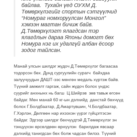
байлаа. Тухайн үед ОУХМ Д.
Төмөрхүлэгийг спортын сэтгүүлчид
“Номураг номхоруулсан Монгол”
хэмээн магтан бичиж байв.
Д.Төмөрхүлэгт ялагдсан тэр
ялагдлын дараа Японы домогт бөх
Номура нэг их удалгүй албан ёсоор
зодог тайлсан.
Манай улсын шилдэг жүдоч Д.Төмөрхүлэг багаасаа
тодорсон бөх. Дунд сургуулийн сурагч байхдаа
залуучуудын ДАШТ-ээс мөнгөн медаль хүртэж байв.
Түүний амжилт гаргаж, сайн жүдоч болох үндэс
суурийг анхнынх нь багш Ц.Шийрэв зөв тавьж өгсөн
байдаг. Мөн манай 60 кг-ын дэлхийд данстай бөхчүүд
болох Г.Болдбаатар, Д.Амартүвшин, Ч.Болдбаатар,
Г.Хэрлэн, Дөлгөөн нар ихээхэн үүрэг гүйцэтгэсэн
байдаг. Эдгээр шилдэг бөхчүүдтэй Д.Төмөрхүлэг эн
тэнцүүхэн өрсөлдөөн өрнүүлэн барилдаж явсаар
дэлхийд танигдсан бөх болж чадсан билээ. Түүний