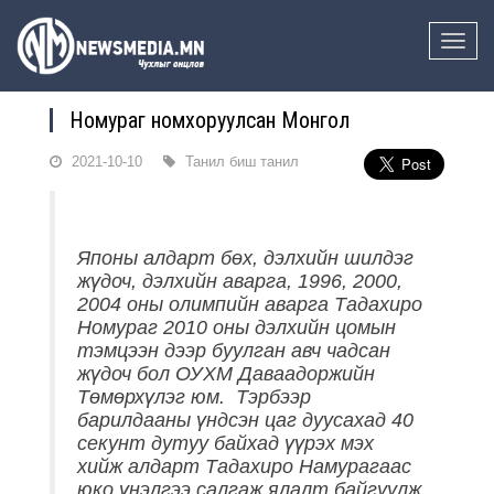
Toggle
naviga
Номураг номхоруулсан Монгол
2021-10-10
Танил биш танил
Японы алдарт бөх, дэлхийн шилдэг
жүдоч, дэлхийн аварга, 1996, 2000,
2004 оны олимпийн аварга Тадахиро
Номураг 2010 оны дэлхийн цомын
тэмцээн дээр буулган авч чадсан
жүдоч бол ОУХМ Даваадоржийн
Төмөрхүлэг юм. Тэрбээр
барилдааны үндсэн цаг дуусахад 40
секунт дутуу байхад үүрэх мэх
хийж алдарт Тадахиро Намурагаас
юко үнэлгээ салгаж ялалт байгуулж