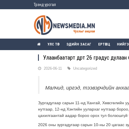
Трэнд урсгал
УЛС ТӨР
ЭДИЙН ЗАСАГ
ЕРТӨНЦ
НИЙГ
Улаанбаатарт өдөртөө 26 градус дулаан
2026-06-11
Uncategorized
Малчид, иргэд, тээвэрчдийн анха
Зургадугаар сарын 11-нд Хангай, Хөвсгөлийн у
нутгаар, 12-нд Хэнтийн уулархаг нутгаар бороо,
цахилгаантай аадар бороо орох тул болзошгүй
2026 оны зургадугаар сарын 10-ны 20 цагаас зу