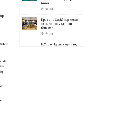
байна
н
Өчигдөр
дар
Ирэх онд САЙД нар хэдэн
төгрөгийн эрх мэдэлтэй
байх вэ?
Өчигдөр
голын
Н.Учрал: Бүсийн чуулган,
форум, салбарын ойн
арга хэмжээг цуцална
Өчигдөр
таг,
ийн
СОР17: Цэцэрлэг,
йд
сургуулийн бүртгэлд
өөрчлөлт орно
Өчигдөр
ун
УЕПГ: Биеэ үнэлэхийг
зохион байгуулж, хүн
с,
худалдаалсан хэргүүдийг
шүүхэд шилжүүлжээ
Өчигдөр