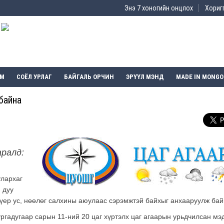
Энэ 7 хоногийн онцлох
Хоригг
ЭМ
СОЁЛ УРЛАГ
БАЙГАЛЬ ОРЧИН
ЭРҮҮЛ МЭНД
MADE IN MONGO
 байна
аралд:
улархаг
 дуу
 үер ус, нөөлөг салхины аюулаас сэрэмжтэй байхыг анхааруулж бай
ргадугаар сарын 11-ний 20 цаг хүртэлх цаг агаарын урьдчилсан мэд