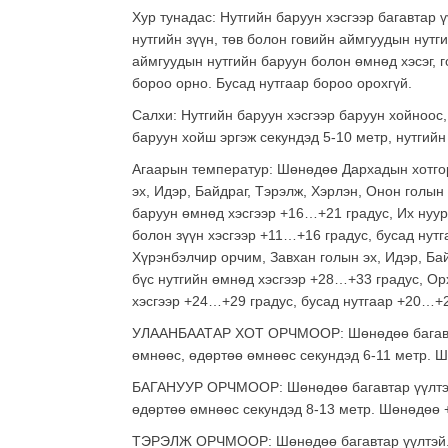
Хур тунадас: Нутгийн баруун хэсгээр багавтар 
нутгийн зүүн, төв болон говийн аймгуудын нутг
аймгуудын нутгийн баруун болон өмнөд хэсэг, 
бороо орно. Бусад нутгаар бороо орохгүй.
Салхи: Нутгийн баруун хэсгээр баруун хойноос,
баруун хойш эргэж секундэд 5-10 метр, нутгий
Агаарын температур: Шөнөдөө Дархадын хотгор,
эх, Идэр, Байдраг, Тэрэлж, Хэрлэн, Онон голын
баруун өмнөд хэсгээр +16…+21 градус, Их нуур
болон зүүн хэсгээр +11…+16 градус, бусад нутг
Хүрэнбэлчир орчим, Завхан голын эх, Идэр, Ба
бүс нутгийн өмнөд хэсгээр +28…+33 градус, Орх
хэсгээр +24…+29 градус, бусад нутгаар +20…+2
УЛААНБААТАР ХОТ ОРЧМООР: Шөнөдөө багавтар
өмнөөс, өдөртөө өмнөөс секундэд 6-11 метр. 
БАГАНУУР ОРЧМООР: Шөнөдөө багавтар үүлтэй.
өдөртөө өмнөөс секундэд 8-13 метр. Шөнөдөө 
ТЭРЭЛЖ ОРЧМООР: Шөнөдөө багавтар үүлтэй. 