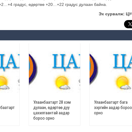
+2…+4 градус, өдөртөө +20…+22 градус дулаан байна.
Эх сурвалж: Ц
Улаанбаатарт 28 хэм
Улаанбаатарт бага
нбаатарт
дулаан, өдөртөө дуу
зэргийн аадар бороо
цахилгаантай аадар
орно
бороо орно