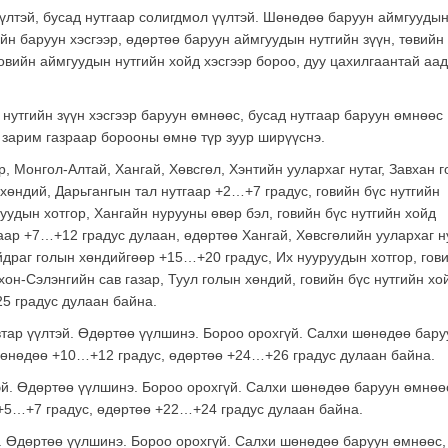
үүлтэй, бусад нутгаар солигдмол үүлтэй. Шөнөдөө баруун аймгууды
ийн баруун хэсгээр, өдөртөө баруун аймгуудын нутгийн зүүн, төвийн
говийн аймгуудын нутгийн хойд хэсгээр бороо, дуу цахилгаантай аа
 нутгийн зүүн хэсгээр баруун өмнөөс, бусад нутгаар баруун өмнөөс
н зарим газраар борооны өмнө түр зуур ширүүснэ.
 Монгол-Алтай, Хангай, Хөвсгөл, Хэнтийн уулархаг нутаг, Завхан 
 хөндий, Дарьгангын тал нутгаар +2…+7 градус, говийн бүс нутгийн
уудын хотгор, Хангайн нурууны өвөр бэл, говийн бүс нутгийн хойд
аар +7…+12 градус дулаан, өдөртөө Хангай, Хөвсгөлийн уулархаг ну
йдраг голын хөндийгөөр +15…+20 градус, Их нууруудын хотгор, гов
он-Сэлэнгийн сав газар, Туул голын хөндий, говийн бүс нутгийн хо
5 градус дулаан байна.
 үүлтэй. Өдөртөө үүлшинэ. Бороо орохгүй. Салхи шөнөдөө бару
Шөнөдөө +10…+12 градус, өдөртөө +24…+26 градус дулаан байна.
 Өдөртөө үүлшинэ. Бороо орохгүй. Салхи шөнөдөө баруун өмнөө
+5…+7 градус, өдөртөө +22…+24 градус дулаан байна.
Өдөртөө үүлшинэ. Бороо орохгүй. Салхи шөнөдөө баруун өмнөөс,