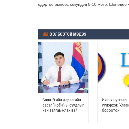
өдөртөө өмнөөс секундэд 5-10 метр. Шөнөдөө 
ХОЛБООТОЙ МЭДЭЭ
Баян-Өлгийн дараагийн
Ихэнх нутгаар
засаг “ноён”-ы суудлыг
үүлэрхэг, Улаа
хэн залгамжлах вэ?
бороотой