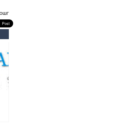
Өнөөдрийн онч үг
УОШГ
Өчигдөр
Энэ сарын 15-наас эхлэн
замын хөдөлгөөнд өөрчлөлт
орно
2026-08-4
С.Бямбацогт: Иргэд,
бизнес эрхлэгчдэд
хүрсэн өгөөжөөрөө ажлаа үнэлж,
хэрэгжилтээ тайлагнадаг
байх ёстой
2026-08-4
Улсын онцгой комисс
өвөлжилтийн бэлтгэл,
бэлэн байдлыг хангах
чиглэлээр хуралдлаа
2026-07-30
Баян-Өлгийн дараагийн