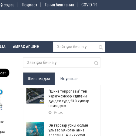
үй сэдэв
Подкаст
Танил биш танил
COVID-19
LIA
АМРАХ АГШИН
Шинэ мэдээ
Их уншсан
“Шинэ тойрог зам” төсөл
хэрэгжсэнээр хөдөлгөөний
дундаж хурд 23.3 хувиар
нэмэгдэнэ
Өчигдөр
на.
Он гарсаар усны ослын
улмаас 59 иргэн амиа
ээ:
алдсаны 14 нь хүүхэд