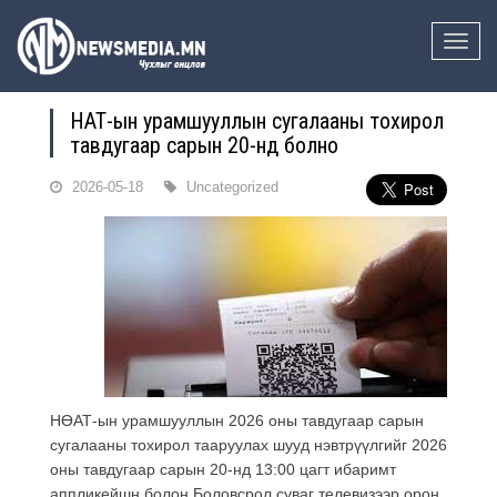
Toggle
naviga
НӨАТ-ын урамшууллын сугалааны тохирол
тавдугаар сарын 20-нд болно
2026-05-18
Uncategorized
НӨАТ-ын урамшууллын 2026 оны тавдугаар сарын
сугалааны тохирол тааруулах шууд нэвтрүүлгийг 2026
оны тавдугаар сарын 20-нд 13:00 цагт ибаримт
аппликейшн болон Боловсрол суваг телевизээр орон