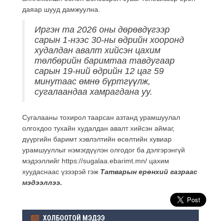
даяар шууд дамжуулна.
Иргэн та 2026 оны дөрөвдүгээр
сарын 1-нээс 30-ны өдрийн хооронд
худалдан авалт хийсэн цахим
төлбөрийн баримтаа тавдугаар
сарын 19-ний өдрийн 12 цаг 59
минутаас өмнө бүртгүүлж,
сугалаандаа хамрагдана уу.
Сугалааны тохирол таарсан азтанд урамшуулал
олгохдоо тухайн худалдан авалт хийсэн аймаг,
дүүргийн баримт хэвлэлтийн өсөлтийн хувиар
урамшууллыг нэмэгдүүлэн олгодог ба дэлгэрэнгүй
мэдээллийг https://sugalaa.ebarimt.mn/ цахим
хуудаснаас үзээрэй гэж
Татварын ерөнхий газраас
мэдээллээ.
ХОЛБООТОЙ МЭДЭЭ