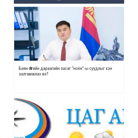
Баян-Өлгийн дараагийн засаг “ноён”-ы суудлыг хэн
залгамжлах вэ?