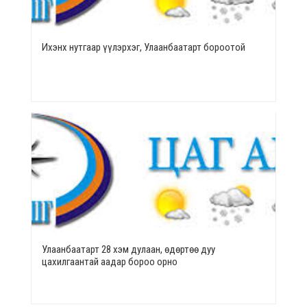
Ихэнх нутгаар үүлэрхэг, Улаанбаатарт бороотой
Улаанбаатарт 28 хэм дулаан, өдөртөө дуу
цахилгаантай аадар бороо орно