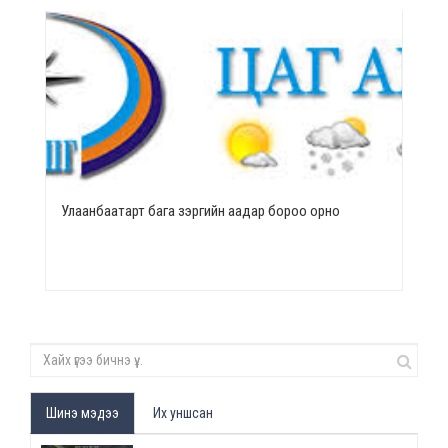
Улаанбаатарт бага зэргийн аадар бороо орно
Шинэ мэдээ
Их уншсан