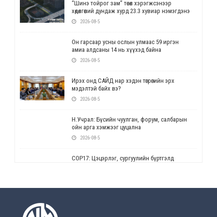
“Шинэ тойрог зам” төсөл хэрэгжсэнээр
хөдөлгөөний дундаж хурд 23.3 хувиар нэмэгдэнэ
2026-08-5
Он гарсаар усны ослын улмаас 59 иргэн
амиа алдсаны 14 нь хүүхэд байна
2026-08-5
Ирэх онд САЙД нар хэдэн төгрөгийн эрх
мэдэлтэй байх вэ?
2026-08-5
Н.Учрал: Бүсийн чуулган, форум, салбарын
ойн арга хэмжээг цуцална
2026-08-5
СОР17: Цэцэрлэг, сургуулийн бүртгэлд
өөрчлөлт орно
2026-08-5
УЕПГ: Биеэ үнэлэхийг зохион байгуулж, хүн
худалдаалсан хэргүүдийг шүүхэд
шилжүүлжээ