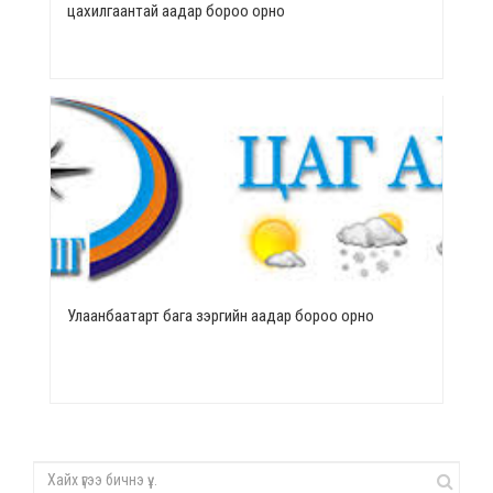
цахилгаантай аадар бороо орно
Улаанбаатарт бага зэргийн аадар бороо орно