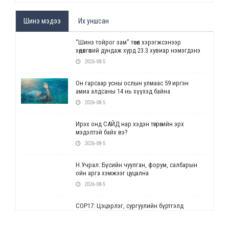
Шинэ мэдээ
Их уншсан
“Шинэ тойрог зам” төсөл хэрэгжсэнээр
хөдөлгөөний дундаж хурд 23.3 хувиар нэмэгдэнэ
2026-08-5
Он гарсаар усны ослын улмаас 59 иргэн
амиа алдсаны 14 нь хүүхэд байна
2026-08-5
Ирэх онд САЙД нар хэдэн төгрөгийн эрх
мэдэлтэй байх вэ?
2026-08-5
Н.Учрал: Бүсийн чуулган, форум, салбарын
ойн арга хэмжээг цуцална
2026-08-5
СОР17: Цэцэрлэг, сургуулийн бүртгэлд
өөрчлөлт орно
2026-08-5