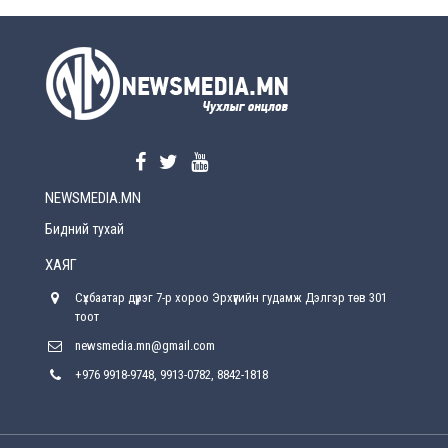
УЕПГ: Биеэ үнэлэхийг зохион байгуулж, хүн
худалдаалсан хэргүүдийг шүүхэд
шилжүүлжээ
2026-08-5
Өнөөдрийн онч үг
2026-08-5
NEWSMEDIA.MN
Энэ сарын 15-наас эхлэн замын хөдөлгөөнд
өөрчлөлт орно
Бидний тухай
2026-08-4
ХАЯГ
С.Бямбацогт: Иргэд, бизнес эрхлэгчдэд
Сүхбаатар дүүрэг 7-р хороо Эрхүүгийн гудамж Дэлгэр төв 301
хүрсэн өгөөжөөрөө ажлаа үнэлж, хэрэгжилтээ
тайлагнадаг байх ёстой
тоот
2026-08-4
newsmedia.mn@gmail.com
+976 9918-9748, 9913-0782, 8842-1818
Улсын онцгой комисс өвөлжилтийн бэлтгэл,
бэлэн байдлыг хангах чиглэлээр хуралдлаа
2026-07-30