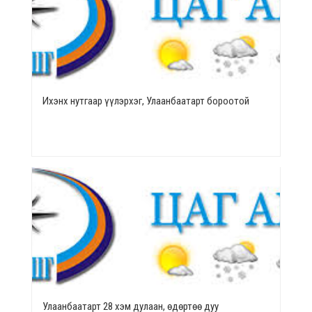
Ихэнх нутгаар үүлэрхэг, Улаанбаатарт бороотой
Улаанбаатарт 28 хэм дулаан, өдөртөө дуу