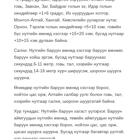
говь, Завхан, Заг, Байдраг голын эх, Идэр голын
хөндийгөөр +1+6 градус, Их нууруудын хотгор,
Монгол-Алтай, Хангай, Хөвсгөлийн уулархаг нутаг,
Орхон, Тэрэлж голын хөндийгөөр +5+10 хэм, говийн
бүс нутгийн өмнөд хэсгээр +15+20 хэм, бусад нутгаар
+10+15 хэм дулаан байна.
Салхи: Нутгийн баруун өмнөд хэсгээр баруун өмнөөс
баруун хойш эргэж, бусад нутгаар баруунаас
секундэд 6-11 метр, говь, тал, хээрийн нутгаар
секундэд 14-16 метр хүрч ширүүсэж, шороон шуурга
шуурна.
Өнөөдөр нутгийн баруун өмнөд хэсгээр бороо,
нойтон цас орж, Алтайн салбар уулс болон говь, тал,
хээрийн нутгаар салхи, шороон шуургатай байна.
Хур тунадас: Нутгийн баруун хагаст үүлэрхэг. Баруун
аймгуудын нутгийн өмнөд, төвийн аймгуудын нутгийн
баруун өмнөд хэсгээр бороо, нойтон цас, цас орж,
цасан шуурга шуурна. Бусад нутгаар багавтар үүлтэй,
хур тунадас орохгүй.