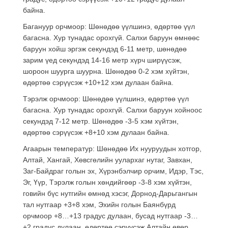
байна.
Багануур орчмоор: Шөнөдөө үүлшинэ, өдөртөө үүл
багасна. Хур тунадас орохгүй. Салхи баруун өмнөөс
баруун хойш эргэж секундэд 6-11 метр, шөнөдөө
зарим үед секундэд 14-16 метр хүрч ширүүсэж,
шороон шуурга шуурна. Шөнөдөө 0-2 хэм хүйтэн,
өдөртөө сэрүүсэж +10+12 хэм дулаан байна.
Тэрэлж орчмоор: Шөнөдөө үүлшинэ, өдөртөө үүл
багасна. Хур тунадас орохгүй. Салхи баруун хойноос
секундэд 7-12 метр. Шөнөдөө -3-5 хэм хүйтэн,
өдөртөө сэрүүсэж +8+10 хэм дулаан байна.
Агаарын температур: Шөнөдөө Их нууруудын хотгор,
Алтай, Хангай, Хөвсгөлийн уулархаг нутаг, Завхан,
Заг-Байдраг голын эх, Хүрэнбэлчир орчим, Идэр, Тэс,
Эг, Үүр, Тэрэлж голын хөндийгөөр -3-8 хэм хүйтэн,
говийн бүс нутгийн өмнөд хэсэг, Дорнод-Дарьгангын
тал нутгаар +3+8 хэм, Эхийн голын Баянбүрд
орчмоор +8…+13 градус дулаан, бусад нутгаар -3…
+2 градус дулаан, өдөртөө сэрүүсэж Алтайн өвөр