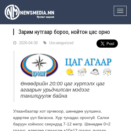
Toggle
naviga
Зарим нутгаар бороо, нойтон цас орно
2026-04-30
Uncategorized
Өнөөдрийн 20:00 цаг хүртэлх цаг
агаарын урьдчилсан мэдээг
танилцуулж байна
Улаанбаатар хот орчмоор, шөнөдөө үүлшинэ,
өдөртөө үүл багасна. Хур тунадас орохгүй. Салхи
баруун хойноос секундэд 7-12 метр. Шөнөдөө 0+2
градус, өдөртөө сэрүүсэж +10+12 градус дулаан