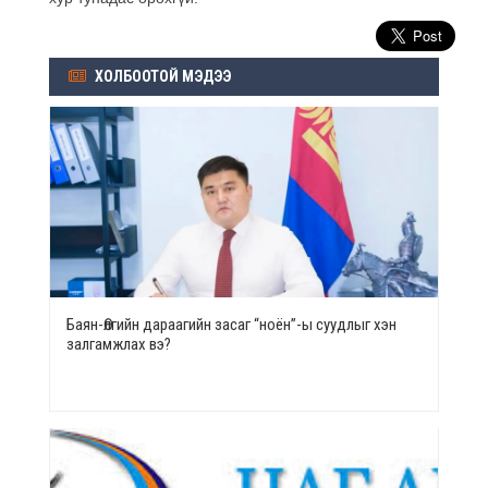
ХОЛБООТОЙ МЭДЭЭ
Баян-Өлгийн дараагийн засаг “ноён”-ы суудлыг хэн
залгамжлах вэ?