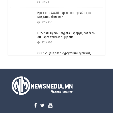
2026-08-5
Ирэх онд САЙД нар хэдэн төгрөгийн эрх
мэдэлтэй байх вэ?
2026-08-5
Н.Учрал: Бүсийн чуулган, форум, салбарын
ойн арга хэмжээг цуцална
2026-08-5
СОР17: Цэцэрлэг, сургуулийн бүртгэлд
өөрчлөлт орно
2026-08-5
УЕПГ: Биеэ үнэлэхийг зохион байгуулж, хүн
худалдаалсан хэргүүдийг шүүхэд
шилжүүлжээ
2026-08-5
Өнөөдрийн онч үг
2026-08-5