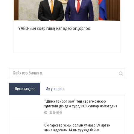
ҮАБЗ-ийн хоёр гишүүн нэг өдөр огцорлоо
Шинэ мэдээ
Их уншсан
“Шинэ тойрог зам” төсөл хэрэгжсэнээр
хөдөлгөөний дундаж хурд 23.3 хувиар нэмэгдэнэ
2026-08-5
Он гарсаар усны ослын улмаас 59 иргэн
амиа алдсаны 14 нь хүүхэд байна