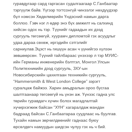
гуравдугаар сард гаргасан судалгаагаар С.Ганбаатар
тэргүүлж байв. Үүгээр тогтсонгүй чинээлэг нөхдүүдээр
бүл нэмсэн Хөдөлмөрийн Үндэсний намын дарга
боллоо. Гэвч нэг л өдөр энэ бүх амжилт нь салхинд
хийсэн одох нь тэр. Түүнийг гадаадын их дээд
сургууль төгсөөгүй, хуурамч дипломтой гэх асуудлыг
удаа дараа сөхөж, иргэдийн сэтгэлийг
сарниулав.Эцэст нь гишүүн асан ч үүнийгээ хүлээн
зөвшөөрсөн. Түүний тайлбараас үнэхээр л тэр МУИС-
ийн Германы инженерийн бэлтгэл, Монгол Улсын
Политехникийн дээд сургууль, ЗХУ-ын
Новосибирскийн цахилгаан техникийн сургууль,
“Hammersmith & West London College” зэрэгт
суралцаж байжээ. Харин амьдралын ороо бусгаа
шалтгаанаар төгсөөгүй нь үнэн аж. Үүнээс гадна улс
төрийн гуравдагч хүчин болох магадлалтай
хүчирхэгжиж байсан “ХҮН” хагаралдаж мандан
бадраад байсан С.Ганбаатараа суудлаас нь буулгав.
Тухайн намын зөрчилдөөнийг гаднаас буюу
өрсөлдөгч намуудын шидсэн чулуу гэх нь ч бий.