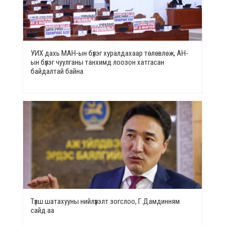
УИХ дахь МАН-ын бүлэг хуралдахаар төлөвлөж, АН-
ын бүлэг чуулганы танхимд лоозон хатгасан
байдалтай байна
Түлш шатахууны нийлүүлэлт зогслоо, Г.Дамдинням
сайд аа