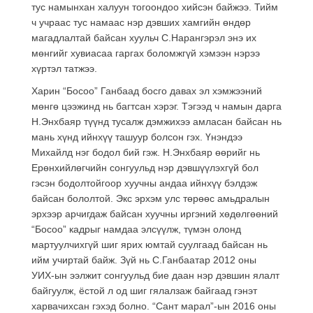
тус намынхан халуун тогоондоо хийсэн байжээ. Тийм
ч учраас тус намаас нэр дэвших хамгийн өндөр
магадлалтай байсан хуульч С.Нарангэрэл энэ их
мөнгийг хувиасаа гаргах боломжгүй хэмээн нэрээ
хүртэл татжээ.
Харин “Босоо” Ганбаад босго давах эл хэмжээний
мөнгө цээжинд нь багтсан хэрэг. Тэгээд ч намын дарга
Н.Энхбаяр түүнд тусалж дэмжихээ амласан байсан нь
мань хүнд ийнхүү ташуур болсон гэх. Үнэндээ
Михайлд нэг бодол бий гэж. Н.Энхбаяр өөрийг нь
Ерөнхийлөгчийн сонгуульд нэр дэвшүүлэхгүй бол
гэсэн бодолтойгоор хуучны андаа ийнхүү бэлдэж
байсан бололтой. Экс эрхэм улс төрөөс амьдралын
эрхээр арчигдаж байсан хуучны иргэний хөдөлгөөний
“Босоо” кадрыг намдаа элсүүлж, түмэн олонд
мартуулчихгүй шиг ярих юмтай суулгаад байсан нь
ийм учиртай байж. Зүй нь С.Ганбаатар 2012 оны
УИХ-ын ээлжит сонгуульд бие даан нэр дэвшин ялалт
байгуулж, ёстой л од шиг гялалзаж байгаад гэнэт
харвачихсан гэхэд болно. “Сант марал”-ын 2016 оны