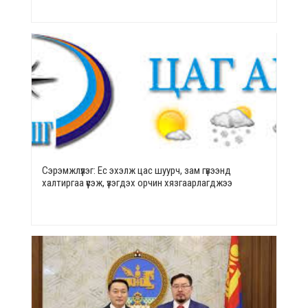
Сэрэмжлүүлэг: Ес эхэлж цас шуурч, зам гүвээнд
халтиргаа үүсэж, үзэгдэх орчин хязгаарлагджээ