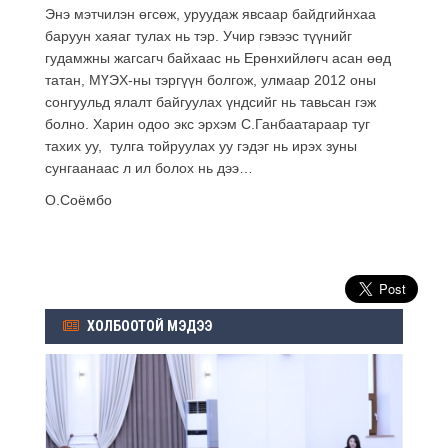
Энэ мэтчилэн өгсөж, уруудаж явсаар байдгийнхаа
баруун хаяаг тулах нь тэр. Учир гэвээс түүнийг
гудамжны жагсагч байхаас нь Ерөнхийлөгч асан өөд
татан, МҮЭХ-ны тэргүүн болгож, улмаар 2012 оны
сонгуульд ялалт байгуулах үндсийг нь тавьсан гэж
болно. Харин одоо экс эрхэм С.Ганбаатараар туг
тахих уу, тулга тойруулах уу гэдэг нь ирэх зуны
сунгаанаас л ил болох нь дээ…
О.Соёмбо
ХОЛБООТОЙ МЭДЭЭ