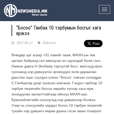
Toggle
naviga
“Босоо” Ганбаа 10 тэрбумын босгыг хага
яржээ
2017-05-17
Нийтлэл
Өчигдөр цаг агаар +31 хэмийг зааж, МАХН-ын төв
цагаан байранд гал авалцсан их хуралдай болж гэнэ.
Намын дарга Н.Энхбаяр тэргүүтэй босс, миссүүд ирэх
сунгаанд нэр дэвшүүлэх эрхмүүдээ ээлж дараалан
дэнслэн эцэс сүүлдээ олноо “Босоо” хэмээн хэлэгддэг
С.Ганбаатар дээр тунасан юмсанж. Гэхдээ тэрбээр 10
тэрбум төгрөгийн босгыг өөрийн хүчээр хага ярж,
зохицуулах амлалттайгаар ийнхүү МАХН-аас
Ерөнхийлөгчийн сонгуульд нэр дэвшихээр болжээ.
Учир нь сонгуулийн зардал болох 10 тэрбум төгрөгийг
тухайн нэр дэвшигч өөрөө даана гэсэн аман тохироог