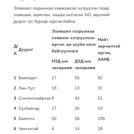
Эзэмшил газрынхаа хэмжээнээс хэтрүүлэн газар
эзэмшиж, ашиглан, хашаа хатгасан 341 зөрчлийг
дүүрэг тус бүрээр хүргэж байна.
Эзэмшил газрынхаа
хэмжээг хэтрүүлсэн
Нийт
иргэн, аж ахуйн нэгж
Д
/
зөрчилтэй
Дүүрэг
байгууллага
д
иргэн,
ААНБ
НЗД-ын
ДЗД-ын
захирамж
захирамж
1
Баянзүрх
27
55
82
2
Хан-Уул
18
13
31
3
Сонгинохайрхан
8
43
51
4
Сүхбаатар
27
26
53
5
Баянгол
50
56
106
6
Чингэлтэй
4
14
18