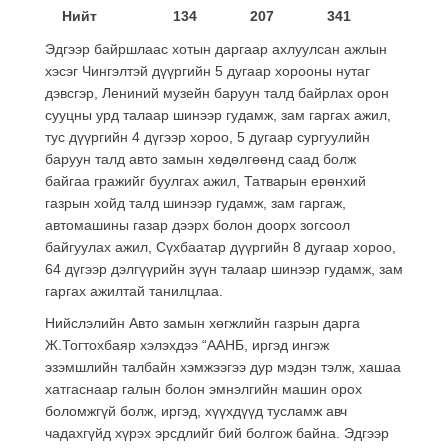
Нийт
134
207
341
Эдгээр байршлаас хотын даргаар ахлуулсан ажлын
хэсэг Чингэлтэй дүүргийн 5 дугаар хорооны нутаг
дэвсгэр, Лениний музейн баруун талд байрлах орон
сууцны урд талаар шинээр гудамж, зам гаргах ажил,
тус дүүргийн 4 дүгээр хороо, 5 дугаар сургуулийн
баруун талд авто замын хөдөлгөөнд саад болж
байгаа гражийг буулгах ажил, Татварын ерөнхий
газрын хойд талд шинээр гудамж, зам гаргаж,
автомашины газар дээрх болон доорх зогсоол
байгуулах ажил, Сүхбаатар дүүргийн 8 дугаар хороо,
64 дүгээр дэлгүүрийн зүүн талаар шинээр гудамж, зам
гаргах ажилтай танилцлаа.
Нийслэлийн Авто замын хөгжлийн газрын дарга
Ж.Тогтохбаяр хэлэхдээ “ААНБ, иргэд ингэж
эзэмшлийн талбайн хэмжээгээ дур мэдэн тэлж, хашаа
хатгаснаар галын болон эмнэлгийн машин орох
боломжгүй болж, иргэд, хүүхдүүд тусламж авч
чадахгүйд хүрэх эрсдлийг бий болгож байна. Эдгээр