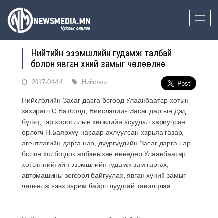
Toggle
naviga
Нийтийн эзэмшлийн гудамж талбай
болон явган хүний замыг чөлөөлнө
2017-04-14
Нийслэл
Нийслэлийн Засаг дарга бөгөөд Улаанбаатар хотын
захирагч С.Батболд, Нийслэлийн Засаг даргын Дэд
бүтэц, гэр хорооллын хөгжлийн асуудал хариуцсан
орлогч П.Баярхүү нараар ахлуулсан харьяа газар,
агентлагийн дарга нар, дүүргүүдийн Засаг дарга нар
болон холбогдох албаныхан өнөөдөр Улаанбаатар
хотын нийтийн эзэмшлийн гудамж зам гаргах,
автомашины зогсоол байгуулах, явган хүний замыг
чөлөөлж нээх зарим байршлуудтай танилцлаа.