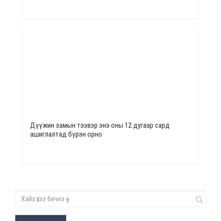
Дүүжин замын тээвэр энэ оны 12 дугаар сард
ашиглалтад бүрэн орно