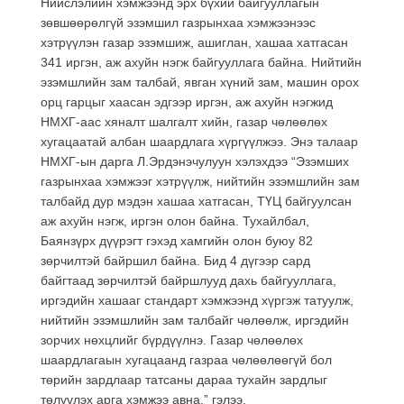
Нийслэлийн хэмжээнд эрх бүхий байгууллагын
зөвшөөрөлгүй эзэмшил газрынхаа хэмжээнээс
хэтрүүлэн газар эзэмшиж, ашиглан, хашаа хатгасан
341 иргэн, аж ахуйн нэгж байгууллага байна. Нийтийн
эзэмшлийн зам талбай, явган хүний зам, машин орох
орц гарцыг хаасан эдгээр иргэн, аж ахуйн нэгжид
НМХГ-аас хяналт шалгалт хийн, газар чөлөөлөх
хугацаатай албан шаардлага хүргүүлжээ. Энэ талаар
НМХГ-ын дарга Л.Эрдэнэчулуун хэлэхдээ “Эзэмших
газрынхаа хэмжээг хэтрүүлж, нийтийн эзэмшлийн зам
талбайд дур мэдэн хашаа хатгасан, ТҮЦ байгуулсан
аж ахуйн нэгж, иргэн олон байна. Тухайлбал,
Баянзүрх дүүрэгт гэхэд хамгийн олон буюу 82
зөрчилтэй байршил байна. Бид 4 дүгээр сард
байгтаад зөрчилтэй байршлууд дахь байгууллага,
иргэдийн хашааг стандарт хэмжээнд хүргэж татуулж,
нийтийн эзэмшлийн зам талбайг чөлөөлж, иргэдийн
зорчих нөхцлийг бүрдүүлнэ. Газар чөлөөлөх
шаардлагаын хугацаанд газраа чөлөөлөөгүй бол
төрийн зардлаар татсаны дараа тухайн зардлыг
төлүүлэх арга хэмжээ авна.” гэлээ.