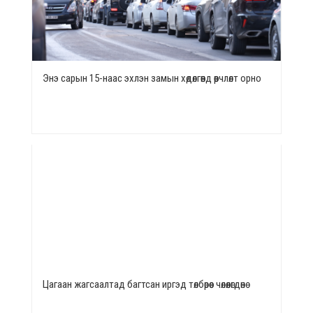
Энэ сарын 15-наас эхлэн замын хөдөлгөөнд өөрчлөлт орно
Цагаан жагсаалтад багтсан иргэд төлбөрөөс чөлөөлөгдөнө