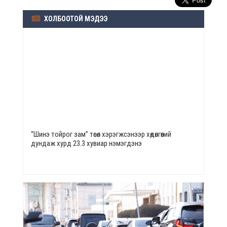
ХОЛБООТОЙ МЭДЭЭ
“Шинэ тойрог зам” төсөл хэрэгжсэнээр хөдөлгөөний
дундаж хурд 23.3 хувиар нэмэгдэнэ