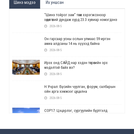
Шинэ мэдээ
Их уншсан
“Шинэ тойрог зам” төсөл хэрэгжсэнээр
хөдөлгөөний дундаж хурд 23.3 хувиар нэмэгдэнэ
2026-08-5
Он гарсаар усны ослын улмаас 59 иргэн
амиа алдсаны 14 нь хүүхэд байна
2026-08-5
Ирэх онд САЙД нар хэдэн төгрөгийн эрх
мэдэлтэй байх вэ?
2026-08-5
Н.Учрал: Бүсийн чуулган, форум, салбарын
ойн арга хэмжээг цуцална
2026-08-5
СОР17: Цэцэрлэг, сургуулийн бүртгэлд
өөрчлөлт орно
2026-08-5