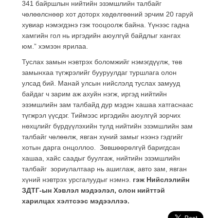
341 байршлын нийтийн эзэмшлийн талбайг
чөлөөлснөөр хот доторх хөдөлгөөний эрчим 20 гаруй
хувиар нэмэгдэнэ гэж тооцоолж байна. Үүнээс гадна
хамгийн гол нь иргэдийн аюулгүй байдлыг хангах
юм.” хэмээн ярилаа.
Туслах замын нэвтрэх боломжийг нэмэгдүүлж, төв
замынхаа түгжрэлийг бууруулдаг туршлага олон
улсад бий. Манай улсын нийслэлд туслах замууд
байдаг ч зарим аж ахуйн нэгж, иргэд нийтийн
эзэмшлийн зам талбайд дур мэдэн хашаа хатгаснаас
түгжрэл үүсдэг. Тиймээс иргэдийн аюулгүй зорчих
нөхцлийг бүрдүүлэхийн тулд нийтийн эзэмшлийн зам
талбайг чөлөөлж, явган хүний замыг нээнэ гэдгийг
хотын дарга онцоллоо. Зөвшөөрөлгүй баригдсан
хашаа, хайс саадыг буулгаж, нийтийн эзэмшлийн
талбайг зориулалтаар нь ашиглаж, авто зам, явган
хүний нэвтрэх урсгалуудыг нэмнэ.
гэж Нийслэлийн
ЗДТГ-ын Хэвлэл мэдээлэл, олон нийттэй
харилцах хэлтсээс мэдээллээ.