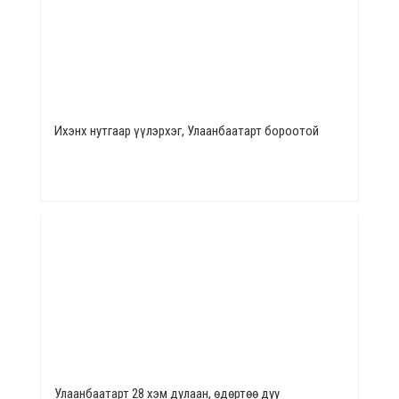
Ихэнх нутгаар үүлэрхэг, Улаанбаатарт бороотой
Улаанбаатарт 28 хэм дулаан, өдөртөө дуу