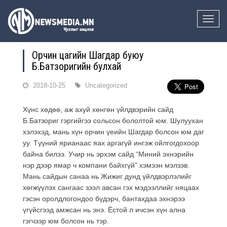
Toggle
naviga
Орчин цагийн Шагдар буюу
Б.Батзоригийн булхай
2018-10-25
Uncategorized
Хүнс хөдөө, аж ахуй хөнгөн үйлдвэрийн сайд
Б.Батзориг гэргийгээ сольсон бололтой юм. Шулуухан
хэлэхэд, мань хүн орчин үеийн Шагдар болсон юм даг
уу. Түүний ярианаас яах аргагүй ингэж ойлгогдохоор
байна билээ. Учир нь эрхэм сайд “Миний эхнэрийн
нэр дээр ямар ч компани байхгүй” хэмээн мэлзэв.
Мань сайдын санаа нь Жижиг дунд үйлдвэрлэлийг
хөгжүүлэх сангаас зээл авсан гэх мэдээллийг няцаах
гэсэн оролдлогондоо бүдэрч, бантахдаа эхнэрээ
үгүйсгээд амжсан нь энэ. Ёстой л ичсэн хүн ална
гэгчээр юм болсон нь тэр.