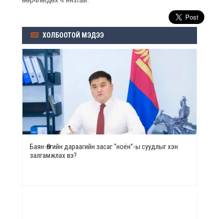
ХОЛБООТОЙ МЭДЭЭ
Баян-Өлгийн дараагийн засаг “ноён”-ы суудлыг хэн
залгамжлах вэ?