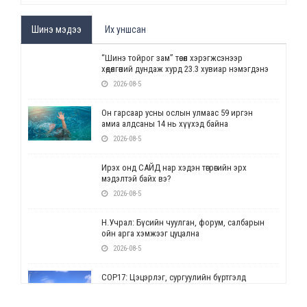
Шинэ мэдээ
Их уншсан
“Шинэ тойрог зам” төсөл хэрэгжсэнээр
хөдөлгөөний дундаж хурд 23.3 хувиар нэмэгдэнэ
2026-08-5
Он гарсаар усны ослын улмаас 59 иргэн
амиа алдсаны 14 нь хүүхэд байна
2026-08-5
Ирэх онд САЙД нар хэдэн төгрөгийн эрх
мэдэлтэй байх вэ?
2026-08-5
Н.Учрал: Бүсийн чуулган, форум, салбарын
ойн арга хэмжээг цуцална
2026-08-5
СОР17: Цэцэрлэг, сургуулийн бүртгэлд
өөрчлөлт орно
2026-08-5