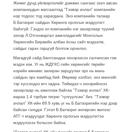
Жижиг дунд үйлвэрлэлийг дэмжих сангаас зээл авсан
компаниудын жагсаалтад “Тээвэр ачлал” компанийн
нэр тодоос тод харагдана. Энэ компанийн талаар
Б.Батзориг сайдын Хөрөнгө орлогын мэдүүлэгт
байхгүй. Гэхдээ эл компанийн нэг захирлаар түүний
эхнэр Л.Отгонжаргал ажилладагийг Монголын
Хөрөнгийн Биржийн албан ёсны сайт мэдээлж,
сайдыг гарах гарцгүй болгож орхилоо.
Магадгүй сайд бантсандаа эхнэрээсээ салчихсан гэж
мэдэх юм. Уг нь ЖДҮХС-гийн хөрөнгийг төрийн
нэрийн өмнөөс захиран зарцуулах эрх нь мань
сайдын эрх яамбад бий. Өөрөөр хэлбэл, энэ мөнгийг
тэр хүссэндээ өгч чадна. Тиймдээ ч эхнэрийнхээ
захирлаар нь ажиллаж байгаа “Тээвэр ачлал” ХК-
иараа 1.4 тэрбум төгрөг “гулгуулсан” биз. “Тээвэр
ачлал” ХК-ийн 89.9 хувь уг нь Б.Батзоригийн нэр дээр
байсан гэлцдэг. Гэтэл Б.Батзориг өнгөрсөн жилээс
АТГ-т мэдүүлдэг Хөрөнгө орлогын мэдүүлэгтээ
мэдүүлэхээ больсон байна.
“Тээвэр ачлал” ХК-ийн түүхийг сөхвөл Б.Батзориг