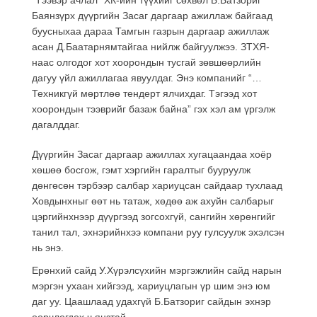
Баянзүрх дүүргийн Засаг даргаар ажиллаж байгаад
буусныхаа дараа Тамгын газрын даргаар ажиллаж
асан Д.Баатарнямтайгаа нийлж байгуулжээ. ЗТХЯ-
наас олгодог хот хоорондын тусгай зөвшөөрлийн
дагуу үйл ажиллагаа явуулдаг. Энэ компанийг “…
Техникгүй мөртлөө тендерт ялчихдаг. Тэгээд хот
хоорондын тээврийг базаж байна” гэх хэл ам үргэлж
дагалддаг.
Дүүргийн Засаг даргаар ажиллах хугацаандаа хоёр
хөшөө босгож, гэмт хэргийн гаралтыг бууруулж
дөнгөсөн тэрбээр салбар хариуцсан сайдаар тухлаад
Ховдынхныг өөт нь татаж, хөдөө аж ахуйн салбарыг
цэргийнхнээр дүүргээд зогсохгүй, сангийн хөрөнгийг
танил тал, эхнэрийнхээ компани руу гулсуулж эхэлсэн
нь энэ.
Ерөнхий сайд У.Хүрэлсүхийн мэргэжлийн сайд нарын
мэргэн ухаан хийгээд, хариуцлагын үр шим энэ юм
даг уу. Цаашлаад удахгүй Б.Батзориг сайдын эхнэр
өөрчлөгдөх ч янзтай.