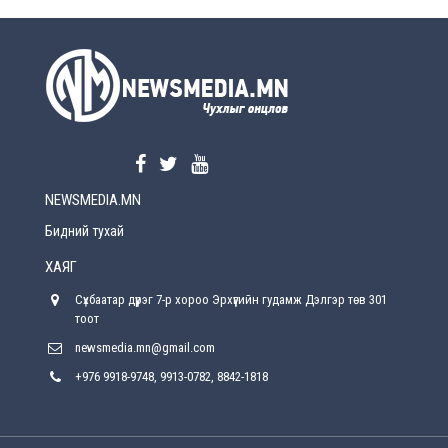
УЕПГ: Биеэ үнэлэхийг зохион байгуулж, хүн
худалдаалсан хэргүүдийг шүүхэд
шилжүүлжээ
2026-08-5
Өнөөдрийн онч үг
2026-08-5
NEWSMEDIA.MN
Энэ сарын 15-наас эхлэн замын хөдөлгөөнд
өөрчлөлт орно
Бидний тухай
2026-08-4
ХАЯГ
С.Бямбацогт: Иргэд, бизнес эрхлэгчдэд
Сүхбаатар дүүрэг 7-р хороо Эрхүүгийн гудамж Дэлгэр төв 301
хүрсэн өгөөжөөрөө ажлаа үнэлж, хэрэгжилтээ
тайлагнадаг байх ёстой
тоот
2026-08-4
newsmedia.mn@gmail.com
+976 9918-9748, 9913-0782, 8842-1818
Улсын онцгой комисс өвөлжилтийн бэлтгэл,
бэлэн байдлыг хангах чиглэлээр хуралдлаа
2026-07-30