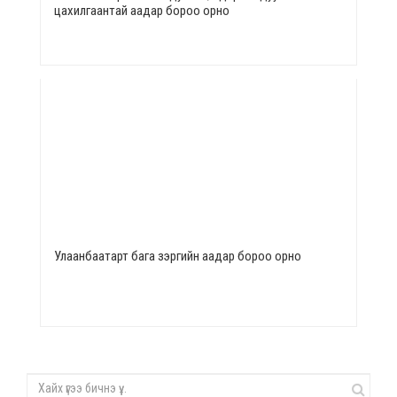
цахилгаантай аадар бороо орно
Улаанбаатарт бага зэргийн аадар бороо орно