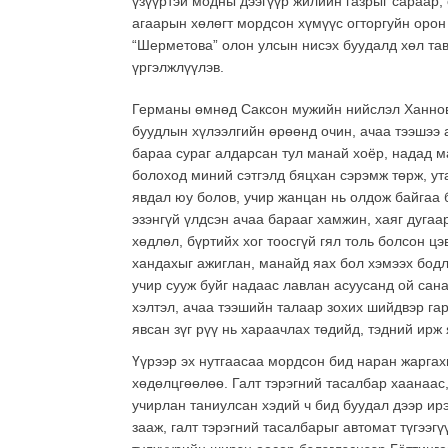
үзүүртэй модны дээгүүр жилийн газрыг сараар, 
агаарын хөлөгт мордсон хүмүүс огторгуйн орон 
“Шерметова” олон улсын нисэх буудалд хөл тав
үргэлжлүүлэв.
Германы өмнөд Саксон мужийн нийслэл Ханнове
буудлын хүлээлгийн өрөөнд очин, ачаа тээшээ 
бараа сураг алдарсан тул манай хоёр, надад ма
болоход миний сэтгэлд бяцхан сэрэмж төрж, ута
явдал юу болов, учир жанцан нь олдож байгаа б
эзэнгүй үлдсэн ачаа барааг хамжин, хаяг дугаа
хөдлөл, бүртийх хог тоосгүй гял толь болсон ц
хандахыг ажиглан, манайд яах бол хэмээх бодл
учир сууж буйг надаас лавлан асуусанд ой сан
хэлтэл, ачаа тээшийн талаар зохих шийдвэр гар
явсан зүг рүү нь хараачлах төдийд, тэдний ирж 
Үүрээр эх нутгаасаа мордсон бид наран жаргахы
хөдөлцгөөлөө. Галт тэрэгний тасалбар хаанаас
учирлан таниулсан хэдий ч бид буудал дээр ирэ
зааж, галт тэрэгний тасалбарыг автомат түгээг