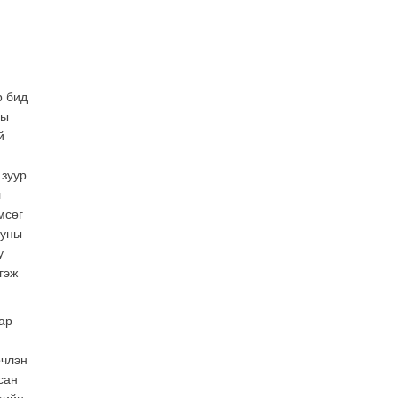
засаг “ноён”-ы суудлыг
хэн залгамжлах вэ?
2026-07-30
Улаанбурхан өвчин нь
халдварлалт өндөртэй ч
р бид
вакцинаар сэргийлэгдэх
ны
боломжтой
й
2026-07-30
AI ур чадвар өндөртэй
 зуур
ажилтнуудаа
л
байгууллагууд яагаад
мсөг
алдах эрсдэлтэй болоод
байна вэ?
юуны
2026-07-30
у
гэж
Өнөөдрийн онч үг
2026-07-30
аар
Дэлхийн зах зээлд
рчлэн
газрын тосны үнэ
сан
эрчимтэй буурч байна