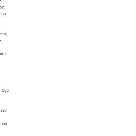
иг
2026-07-28
оо
Төв аймгийн наадамд
рэв
түрүүлсэн, үзүүрлэсэн,
шөвгөрсөн гурван бөхөөс
допинг илэрчээ
ээж,
2026-07-28
м
ман
р бүр
мээс
олох