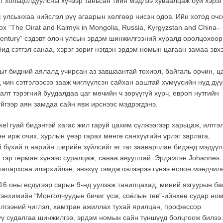
) -г хольцолдуулсны хүчээр таньсан тийн мэдлээ хуваалцаж буй хэрэг
с улсынхаа нийслэл рүү агаарын хөлгөөр нисэн одов. Ийн хотод оч
 “The Oirat and Kalmyk in Mongolia, Russia, Kyrgyzstan and China–
1st century” сэдэвт олон улсын эрдэм шинжилгээний хуралд оролцохоор
ид сэтгэл санаа, хэрэг зориг нэгдэн эрдэм номын цагаан замаа эвх
ыг бидний аялалд учирсан аз завшаантай тохиол, байгаль орчин, ц
 чин сэтгэлээсээ зааж чиглүүлсэн сайхан ааштай хүмүүсийн нүд дү
галт тэрэгний буудалдаа цаг мөчийн ч зөрүүгүй хүрч, европ нутгийн
йгээр аян замдаа сайн явж ирснээс мэдрэгдэнэ.
el гуай бидэнтэй хагас жил гаруй цахим сүлжээгээр харьцаж, илтгэ
эн ирж очих, хурлын үеэр гарах мөнгө санхүүгийн үрлэг зарлага,
й бүхий л нарийн ширийн зүйлсийг яг таг зааварчлан бидэнд мэдүү
 тэр герман хүнээс суралцаж, санаа авууштай. Эрдэмтэн Johannes
талархсаа илэрхийлэн, энэхүү тэмдэглэлээрээ гүнээ ёслон мэндчил
16 оны есдүгээр сарын 9-нд уулзаж танилцахад, миний язгуурын ба
энхимийн “Монголчуудын бичиг үсэг, соёлын төв”-ийнхөө судар но
илгээний чиглэл, хамтран ажиллах тухай ярилцан, профессор
үү судалгаа шинжилгээ, эрдэм номын сайн түншүүд болцгоож билээ