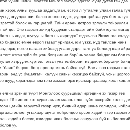
лтой хүний шинж. Мэдээж монгол залуус эднээс юунд дутав гэж дээ.
йн хэрэг. Аяны зуушаа задалцгаан, ёстой л “утаагүй улаан галаа түл
уульд өгүүлдэг шиг бэлэн хоолоо идэх, дүрдэг цайгаа уух болтол ус
хэрэгтэй болох нь гарцаагүй. Тийн өрөөн дотроо эргүүлж тойруулан
олтой дог. Энэ газрын зочид буудлын стандарт ийм байж юуны магад
бага нь явдаг, шувууны бага нь жиргэдэг” гэдэгчлэн Янжингаа халуу
р биднээс өмнө европ газарт уригдан, юм үзэж, нүд тайлсан найз
ад орж, нөгөө цагаан хийгээд улаан дарс, галт ус болоод шар айра
 төгс нэгэн зүйл бяцхан богц /мини бар/ нь хаана байдаг юм бол г
иулан хэтрүүлж хүртэв, тэгвэл үнэ төлбөрийг нь дийлж баршгүй бай
йм “баян” бяцхан богц өрөөнд минь байсангүй. Бас л энэ газрын ста
арин, энд ус буцалгагч, халуун савны хэрэгцээ байхгүй, усны цорго
доо шууд хэрэглэдэг юм гэнэ хэмээн орж ирснээр цаашид хоол хош 
 өлгий эртний түүхт Монголоос суурьшмал иргэдийн эх газар төв
гдэх Гёттинген хот хүрэх аялал маань олон зүйл тээврийн хөлөг д
олоон цагийн зөрүүтэй газар ирж, бидний өдөр шөнө солигдон, нойр
аргааш өглөөг угтахаар шүлэг нойрондоо орсон хэдий ч тэр газрын 
 аль хэдийн босож, ажилдаа явах болсныг сануулан буй нь биологи
болов уу.