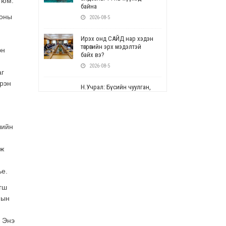
 юм.
байна
соны
2026-08-5
Ирэх онд САЙД нар хэдэн
төгрөгийн эрх мэдэлтэй
эн
байх вэ?
2026-08-5
аг
үрэн
Н.Учрал: Бүсийн чуулган,
форум, салбарын ойн
арга хэмжээг цуцална
2026-08-5
лийн
СОР17: Цэцэрлэг,
сургуулийн бүртгэлд
лж
өөрчлөлт орно
2026-08-5
ье.
УЕПГ: Биеэ үнэлэхийг
гш
зохион байгуулж, хүн
мын
худалдаалсан хэргүүдийг
шүүхэд шилжүүлжээ
2026-08-5
. Энэ