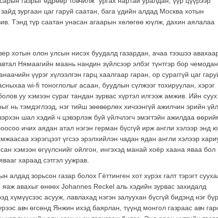
сарын газрыг өдрөөр товчилж” ургах нартай уралдан, үүр цүүрээр
зайд зургаан цаг гаруй саатан, бага үдийн алдад Москва хотын
ив. Тэнд түр саатан унасан агаарын хөлөгөө юүлж, дахин аялалаа
р хотын олон улсын нисэх буудалд газардан, ачаа тээшээ авахаа
автал Нямаагийн маань нандин зүйлсээр элбэг түнтгэр бор чемода
наачийн үүрэг хүлээлгэн гарц хаалгаар гаран, ор сураггүй цаг гару
сныхаа wi-fi тоноглолыг асаан, буудлын сүлжээг тохируулан, хэрэг
олов уу хэмээн сураг тандан зурвас хүртэл илгээж амжив. Ийн суух
рыг нь тэмдэглээд, нэг тийш зөөвөрлөх хичээнгүй ажилчин эрийн үй
эвэрхэн шал хэдий ч цэвэрлэж буй үйлчлэгч эмэгтэйн ажилдаа өөрий
оосоо ичих аядан атал нэгэн герман бүсгүй ирж англи хэлээр энд 
амжаасаа хэрэгцээт үгсээ эрэлхийлэн чадан ядан англи хэлээр хари
сан хэмээн өгүүлснийг ойлгон, ингэхэд манай хоёр хаана яваа бол 
явааг хараад сэтгэл уужрав.
н алдад зорьсон газар болох Гёттинген хот хүрэх галт тэрэгт суух
, яаж авахыг өнөөх Johannes Reckel аль хэдийн зурвас захидалд
эд хүмүүсээс асууж, лавлахад нэгэн залуухан бүсгүй бидэнд нэг бү
үүрээс авч өгсөнд Янжин ихэд баярлан, түүнд монгол газраас авч гар