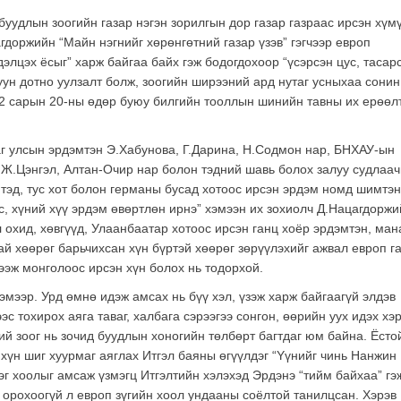
 буудлын зоогийн газар нэгэн зорилгын дор газар газраас ирсэн хүм
гдоржийн “Майн нэгнийг хөрөнгөтний газар үзэв” гэгчээр европ
лцэх ёсыг” харж байгаа байх гэж бодогдохоор “үсэрсэн цус, тасар
уун дотно уулзалт болж, зоогийн ширээний ард нутаг усныхаа сонин
 2 сарын 20-ны өдөр буюу билгийн тооллын шинийн тавны их ерөөл
г улсын эрдэмтэн Э.Хабунова, Г.Дарина, Н.Содмон нар, БНХАУ-ын
 Ж.Цэнгэл, Алтан-Очир нар болон тэдний шавь болох залуу судлаач
тэд, тус хот болон германы бусад хотоос ирсэн эрдэм номд шимтэн
с, хүний хүү эрдэм өвөртлөн ирнэ” хэмээн их зохиолч Д.Нацагдоржи
 охид, хөвгүүд, Улаанбаатар хотоос ирсэн ганц хоёр эрдэмтэн, ман
ай хөөрөг барьчихсан хүн бүртэй хөөрөг зөрүүлэхийг ажвал европ г
ээж монголоос ирсэн хүн болох нь тодорхой.
гэмээр. Урд өмнө идэж амсах нь бүү хэл, үзэж харж байгаагүй элдэв
эс тохирох аяга таваг, халбага сэрээгээ сонгон, өөрийн уух идэх хэ
ий зоог нь зочид буудлын хоногийн төлбөрт багтдаг юм байна. Ёсто
 хүн шиг хуурмаг аяглах Итгэл баяны өгүүлдэг “Yүнийг чинь Нанжин
эг хоолыг амсаж үзмэгц Итгэлтийн хэлэхэд Эрдэнэ “тийм байхаа” гэ
в орохоогүй л европ зүгийн хоол ундааны соёлтой танилцсан. Хэрэв