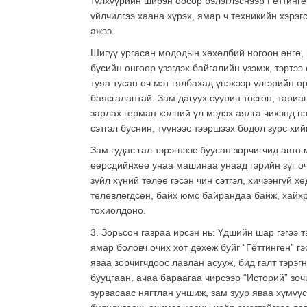
түлхүүрийн ширэн оосор бэлэглэснээр Гёттинген
үйлчилгээ хаана хүрэх, ямар ч техникийн хэрэг
ажээ.
Шигүү ургасан мододын хөхөлбий ногоон өнгө, г
бусийн өнгөөр үзэгдэх байгалийн үзэмж, тэртэ
туяа тусан оч мэт гялбахад үнэхээр үлгэрийн ор
баясгалантай. Зам дагуух суурин тосгон, тари
зарлах герман хэлний үл мэдэх аялга чихэнд н
сэтгэл буснин, түүнээс тээршээх бодол зурс хий
Зам гудас гал тэрэгнээс буусан зорчигчид авто
өөрсдийнхөө унаа машинаа унаад гэрийн зүг очи
зүйл хүний төлөө гэсэн чин сэтгэл, хичээнгүй 
төлөвлөгдсөн, байх юмс байрандаа байж, хайхр
тохиолдоно.
3. Зорьсон газраа ирсэн нь: Үдшийн шар гэгээ 
ямар боловч очих хот дөхөж буйг “Гёттинген” 
яваа зорчигчдоос лавлан асууж, бид галт тэрэг
бууцгаан, ачаа бараагаа чирсээр “Историй” зоч
зурвасаас нягтлан уншиж, зам зуур яваа хүмүүс