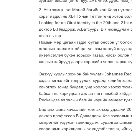
зургаан вишай (өнгө, дуу, амт, үнэр, дүрс, ном
2. Аян замын эх: Манай багийнхан Ховд нутгаа
хэрэг явдал нь ХБНГУ-ын Гёттингенд хотод болох
Looking for an Oirat identity in the 20th and 2
доктор Б.Нямдорж, А.Батсуурь, В.Янжиндулам б
яваа нь тэр
Номын мөр цагаан гэдэг юутай оносон үг болох
агаарын тааламжтай цаг үе, зам харгуй асуухад
инээмсэглэл бүхэн зорьсон газар, нисэх болон 
хаврын хайрууд даарч хөрөхийн чөлөө гарсангү
Энэхүү хурлыг зохион байгуулагч Johannes Reck
сэдэв чиглэлийг тодруулах, хуралд хэдийд хэрх
хоноглох зочид буудал, унд хоолоо хэрхэх туха
байсан нь хариуцсан ажлаа нягт нямбай хийдэг
Reckel-дээ аялалын багийн нэрийн өмнөөс гүн 
Бид анх шинэ хичээлийн жил эхлээд удаагүй 20
доктор профессор Б.Даваадорж Хэл зохиолын т
хөмрөгийг үзүүлэн танилцуулж, судалгаа шинж
хоорондын харилцааны эх үндсийг тавьж, ийнх