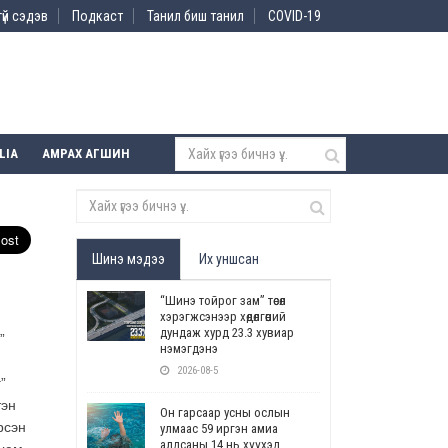
үй сэдэв
Подкаст
Танил биш танил
COVID-19
LIA
АМРАХ АГШИН
Шинэ мэдээ
Их уншсан
“Шинэ тойрог зам” төсөл
хэрэгжсэнээр хөдөлгөөний
дундаж хурд 23.3 хувиар
”
нэмэгдэнэ
2026-08-5
”
тэн
Он гарсаар усны ослын
рсэн
улмаас 59 иргэн амиа
алдсаны 14 нь хүүхэд