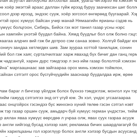
лан асуутал автобусны зогсоолыг зааж, урагш чигээрээ яв хэмээн ч
өө хоёр эмэгтэй араас даллан гүйж ирээд буруу заачихсан шиг болл
соол дээр ирээд, эндээс сууж, хоёр зогсоол өнгөрөөд буугаарай. Хэ
мэгтэй орос хүмүүс байсан учир манай Нямаагийн ярианы сэдэв нь
хүмүүс болцгоон, Сибирь, Бийск гэх мэт танил газар усны нэрс
тын хамгийн үнэтэй буудал байна. Хямд буудлыг бол олж болно гэцг
ямаагаа алдчих вий гэж би дотроо сэм санаа зовно. Холгүй байдаг ю
сониуч зандаа хөтлөгдөх шив. Зам зуураа хоттой танилцаж, сонин
ий бол гэж хаяг, сурталчилгааг харж явахад бүх бичиг дан ганц гер
ж чадсангүй, харин дүрс тэмдгээр л энэ ийм газар бололтой хэмээн
байна” маргаашнаас зав зайгаараа орох минь хэмээн тоймлон,
сайхан сэтгэлт орос бүсгүйчүүдийн зааснаар буудалдаа ирж, өрөө
клам бараг л бичгээр үйлдэж болох бүхнээ тэмдэглэж, монгол хүн тэ
ийм гажууд сэтгэлгээ энд огт үгүй юм. Эх хэл, үндэс угсаагаараа
даас онцгойрох гэсэндээ бус жинхэнэ хүний төлөө гэсэн сэтгэл нэвт
ж тэр газар оршин сууж, амьдарч буй хүмүүс герман үндэстэн, тий
ор аялан яваа хүмүүс өөрсдөө л учраа олж, явах суух газраа асууж
р англи хийгээд бусад хэлээр хаяг, рекламаа бичих шаардлагагүй б
ийн харилцааны гол хэрэглүүр болох англи хэлээр бусдын асуусанд