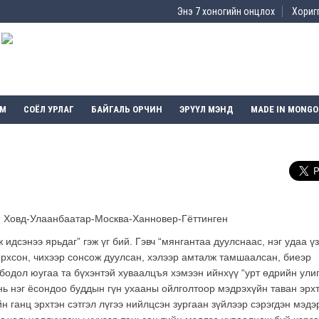
Энэ 7 хоногийн онцлох
Хоригг
ЭМ
СОЁЛ УРЛАГ
БАЙГАЛЬ ОРЧИН
ЭРҮҮЛ МЭНД
MADE IN MONGO
 Ховд-Улаанбаатар-Москва-Ханновер-Гёттинген
 идсэнээ ярьдаг” гэж үг бий. Гэвч “мянгантаа дуулснаас, нэг удаа үз
ирхсон, чихээр сонсож дуулсан, хэлээр амталж тамшаалсан, биеэр
в бодол юугаа та бүхэнтэй хуваалцъя хэмээн ийнхүү “урт өдрийн улиг
 нь нэг ёсондоо буддын гүн ухааны ойлголтоор мэдрэхүйн таван эрх
үйн ганц эрхтэн сэтгэл лүгээ нийлцсэн зургаан зүйлээр сэрэгдэн мэдэ