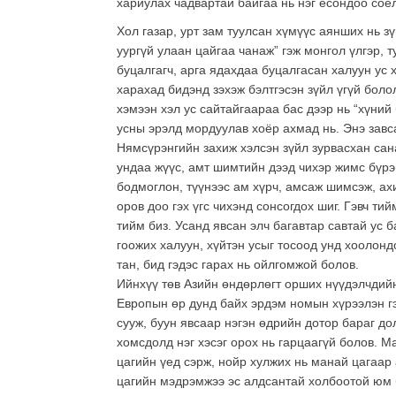
хариулах чадвартай байгаа нь нэг ёсондоо соё
Хол газар, урт зам туулсан хүмүүс аянших нь зү
уургүй улаан цайгаа чанаж” гэж монгол үлгэр, т
буцалгагч, арга ядахдаа буцалгасан халуун ус 
харахад бидэнд зэхэж бэлтгэсэн зүйл үгүй бол
хэмээн хэл ус сайтайгаараа бас дээр нь “хүний 
усны эрэлд мордуулав хоёр ахмад нь. Энэ завса
Нямсүрэнгийн захиж хэлсэн зүйл зурвасхан сана
ундаа жүүс, амт шимтийн дээд чихэр жимс бүрэн
бодмоглон, түүнээс ам хүрч, амсаж шимсэж, ах
оров доо гэх үгс чихэнд сонсогдох шиг. Гэвч ти
тийм биз. Усанд явсан элч багавтар савтай ус б
гоожих халуун, хүйтэн усыг тосоод унд хоолон
тан, бид гэдэс гарах нь ойлгомжой болов.
Ийнхүү төв Азийн өндөрлөгт орших нүүдэлчдийн
Европын өр дунд байх эрдэм номын хүрээлэн гэ
сууж, буун явсаар нэгэн өдрийн дотор бараг д
хомсдолд нэг хэсэг орох нь гарцаагүй болов. М
цагийн үед сэрж, нойр хулжих нь манай цагаар
цагийн мэдрэмжээ эс алдсантай холбоотой юм 