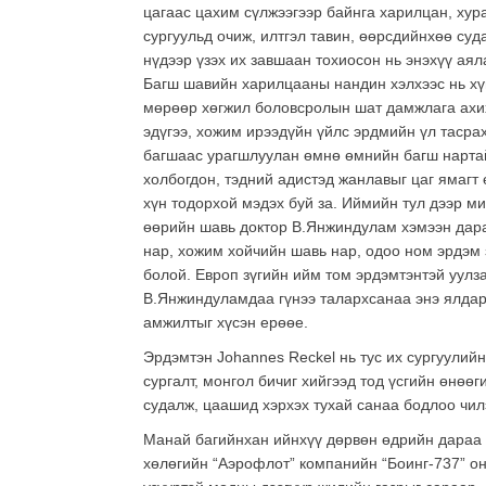
цагаас цахим сүлжээгээр байнга харилцан, хур
сургуульд очиж, илтгэл тавин, өөрсдийнхөө су
нүдээр үзэх их завшаан тохиосон нь энэхүү аял
Багш шавийн харилцааны нандин хэлхээс нь хү
мөрөөр хөгжил боловсролын шат дамжлага ахихы
эдүгээ, хожим ирээдүйн үйлс эрдмийн үл таср
багшаас урагшлуулан өмнө өмнийн багш нартай 
холбогдон, тэдний адистэд жанлавыг цаг ямагт
хүн тодорхой мэдэх буй за. Иймийн тул дээр м
өөрийн шавь доктор В.Янжиндулам хэмээн дара
нар, хожим хойчийн шавь нар, одоо ном эрдэм
болой. Европ зүгийн ийм том эрдэмтэнтэй уулз
В.Янжиндуламдаа гүнээ талархсанаа энэ ялдар
амжилтыг хүсэн ерөөе.
Эрдэмтэн Johannes Reckel нь тус их сургуули
сургалт, монгол бичиг хийгээд тод үсгийн өнөө
судалж, цаашид хэрхэх тухай санаа бодлоо чил
Манай багийнхан ийнхүү дөрвөн өдрийн дараа 
хөлөгийн “Аэрофлот” компанийн “Боинг-737” онг