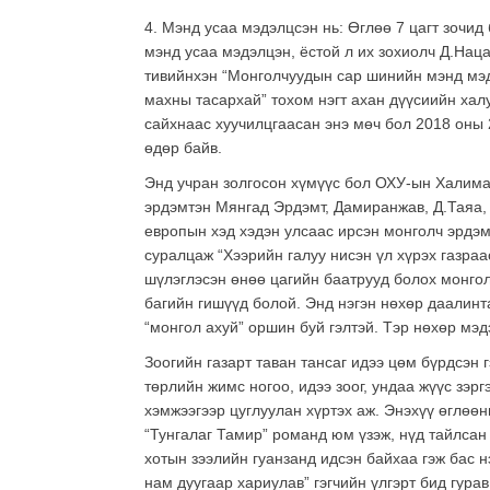
4. Мэнд усаа мэдэлцсэн нь: Өглөө 7 цагт зочид
мэнд усаа мэдэлцэн, ёстой л их зохиолч Д.Наца
тивийнхэн “Монголчуудын сар шинийн мэнд мэдэ
махны тасархай” тохом нэгт ахан дүүсиийн хал
сайхнаас хуучилцгаасан энэ мөч бол 2018 оны
өдөр байв.
Энд учран золгосон хүмүүс бол ОХУ-ын Халима
эрдэмтэн Мянгад Эрдэмт, Дамиранжав, Д.Таяа,
европын хэд хэдэн улсаас ирсэн монголч эрдэм
суралцаж “Хээрийн галуу нисэн үл хүрэх газраа
шүлэглэсэн өнөө цагийн баатрууд болох монгол
багийн гишүүд болой. Энд нэгэн нөхөр даалинт
“монгол ахуй” оршин буй гэлтэй. Тэр нөхөр мэд
Зоогийн газарт таван тансаг идээ цөм бүрдсэн 
төрлийн жимс ногоо, идээ зоог, ундаа жүүс зэргэ
хэмжээгээр цуглуулан хүртэх аж. Энэхүү өглөөн
“Тунгалаг Тамир” романд юм үзэж, нүд тайлсан
хотын зээлийн гуанзанд идсэн байхаа гэж бас н
нам дуугаар хариулав” гэгчийн үлгэрт бид гура