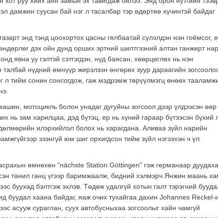
 хот руу хийх аян замын эх тавигдаж билээ. Энд орон нутгийн тээв
сэл дамжин суусан бай нэг л тасалбар тэр өдөртөө хүчинтэй байдаг
азарт энд тэнд цоохортох цасны гялбаатай сүлэлдэн нэн гоёмсог, 
э өндөрлөг дэх ойн дунд орших эртний шилтгээний алтан ганжирт на
онд явна уу гэлтэй сэтгэгдэн, нүд баясан, хөөрцөглөх нь нэн
ан талбай нүдний өмнүүр жирэлзэн өнгөрөх зуур дараагийн зогсооло
эг л тийм сонин сонсогдож, гаж мэдрэмж төрүүлмэгц өнөөх тааламж
нэ.
 машин, мотоцикль болон унадаг дугуйны зогсоол дээр үлдээсэн өөр
х нь зам харилцаа, дэд бүтэц, ер нь хүний гараар бүтээсэн бүхий 
хөдөлмөрийн илэрхийлэл болох нь харагдана. Аливаа зүйл нарийн
амжгүйгээр эзэнгүй юм шиг орхигдсон тийм зүйл нэгээхэн ч үл
тасрахын өмнөхөн “nächste Station Göttingen” гэж германаар дуудах
гэсэн танил ганц үгээр баримжаалж, бидний хэлмэрч Янжин маань ха
нээс буухад бэлтгэж эхлэв. Төдөж удалгүй хотын галт тэрэгний бууд
ид буудал хаана байдаг, яаж очих тухайгаа дахин Johannes Reckel-
ээс асууж сураглан, суух автобусныхаа зогсоолыг хайн чамгүй