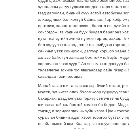
будилцгааж, ахимаг насны хоёр эмэгтэйгээс лав
зүг заасны дагуу гудамж хөндлөн гарч явтал өн
гээд дагуулан, бидний суух ёстой автобусны зог
алхаад явах бол холгүй байна гэв. Тэр хоёр э
өргөжиж, хаана төрж өссөн, бараг л нэг зүгийн 
сонсогдож, та хэдийн буух буудал бараг энэ хо
нутаг нэг зүгийн хүний нүнжиг гаргацгаахад, Н
бол хэдүүлээ алхаад очъё гэх шийдвэр гарган, 
сайхныг үзэж сонирхон, дэлгүүр хоршоо хаана б
хэлээр байх тул хаягаар бол тоймтой зүйл мэдэ
хараачлан явах зуур “-Аа энэ гутлын дэлгүүр 
төлөвлөгөө зохионгоо явцгаасаар сайн газарч, 
савандаа тохинож авав.
Манай газар шиг англи хэлээр бүхий л хаяг, ре
мэдэж, зүг чигээ олох боломжоор гуцуудуулсан т
бахархах, дээдлэн үзэх тэрхүү сэтгэлгээ нь бус
шингэсэнтэй холбоотой хэмээн би бодно. Мэдээ
тэдэнд л зориулагдах нь зүйн хэрэг. Цөөн тоого
сураглан бидний адил хэрэг зоригоо бүтээх учи
нь ойлгомжтой юм. Хаа газрын залуус өнөө цаг