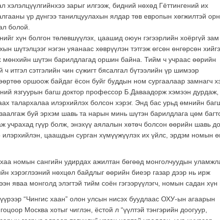
ал хэлэлцүүлгийнхээ зарыг илгээж, бидний нөхөд Гёттингений их
далгааны үр дүнгээ танилцуулахын ялдар төв европын хөгжилтэй ор
ал болой.
нийг хүн болгон төлөвшүүлэх, цаашид оюун гэгээрлийн хоёргүй зам
н шүтэлцээг нэгэн уяанаас хөврүүлэн тэтгэж өгсөн өнгөрсөн хийг
ах мөнхийн шүтэн барилдлагад оршин байна. Тийм ч учраас өөрийн
ч итгэл сэтгэлийн чин сүжигт бясалгал бүтээлийн үр шимээр
 өөртөө оршоож байдаг ёсон буйг буддын ном сургаалаар замнагч х
иний язгуурын багш доктор профессор Б.Даваадорж хэмээн дурдаж,
ах талархалаа илэрхийлэх болсон хэрэг. Энд бас урьд өмнийн баг
 заалгаж буй эрхэм шавь та нарын минь шүтэн барилдлага цөм багт
аж учрахад гүүр болж, энэхүү аялалын хөтөч болсон өөрийн шавь д
 илэрхийлэн, цаашдын сурган хүмүүжүүлэх их үйлс, эрдэм номын 
йнхаа номын сангийн удирдах ажилтан бөгөөд монголчуудын уламжл
гийн хэрэглээний нөхцөл байдлыг өөрийн биеэр газар дээр нь ирж
ээн яваа монголд элэгтэй тийм соён гэгээрүүлэгч, номын садан хүн
үүрээр “Чингис хаан” олон улсын нисэх буудлаас ОХУ-ын агаарын
оцоор Москва хотыг чиглэн, ёстой л “үүлтэй тэнгэрийн доогуур,