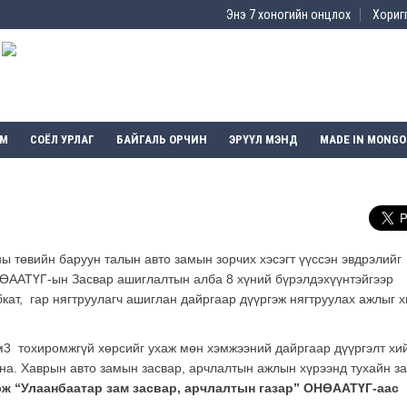
Энэ 7 хоногийн онцлох
Хоригг
ЭМ
СОЁЛ УРЛАГ
БАЙГАЛЬ ОРЧИН
ЭРҮҮЛ МЭНД
MADE IN MONGO
 төвийн баруун талын авто замын зорчих хэсэгт үүссэн эвдрэлийг
НӨААТҮГ-ын Засвар ашиглалтын алба 8 хүний бүрэлдэхүүнтэйгээр
ат, гар нягтруулагч ашиглан дайргаар дүүргэж нягтруулах ажлыг 
3 тохиромжгүй хөрсийг ухаж мөн хэмжээний дайргаар дүүргэлт хи
йна. Хаврын авто замын засвар, арчлалтын ажлын хүрээнд тухайн з
эж “Улаанбаатар зам засвар, арчлалтын газар” ОНӨААТҮГ-аас