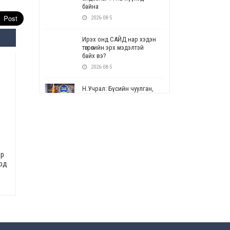
байна
2026-08-5
Ирэх онд САЙД нар хэдэн
төгрөгийн эрх мэдэлтэй
байх вэ?
2026-08-5
Н.Учрал: Бүсийн чуулган,
форум, салбарын ойн
арга хэмжээг цуцална
2026-08-5
СОР17: Цэцэрлэг,
сургуулийн бүртгэлд
эр
өөрчлөлт орно
ард
2026-08-5
УЕПГ: Биеэ үнэлэхийг
зохион байгуулж, хүн
худалдаалсан хэргүүдийг
шүүхэд шилжүүлжээ
2026-08-5