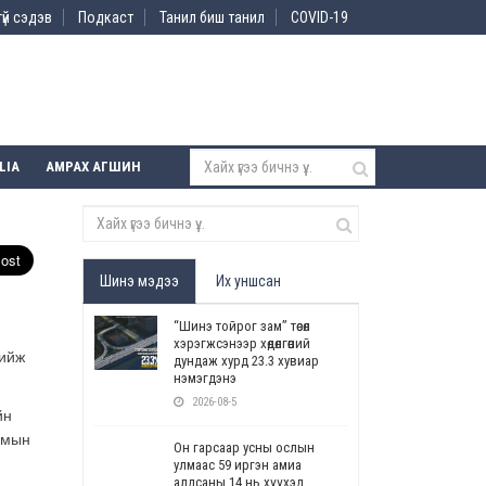
үй сэдэв
Подкаст
Танил биш танил
COVID-19
LIA
АМРАХ АГШИН
Шинэ мэдээ
Их уншсан
“Шинэ тойрог зам” төсөл
хэрэгжсэнээр хөдөлгөөний
хийж
дундаж хурд 23.3 хувиар
нэмэгдэнэ
2026-08-5
йн
амын
Он гарсаар усны ослын
улмаас 59 иргэн амиа
алдсаны 14 нь хүүхэд