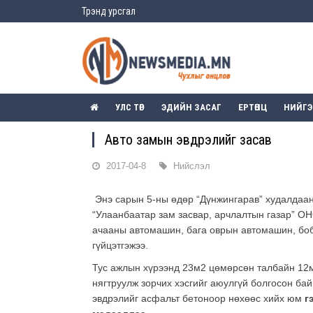
Трэнд урсгал
УЛС ТӨР
ЭДИЙН ЗАСАГ
ЕРТӨНЦ
НИЙГ
Авто замын эвдрэлийг засав
2017-04-8
Нийслэл
Энэ сарын 5-ны өдөр “Дүнжингарав” худалдааны
“Улаанбаатар зам засвар, арчлалтын газар” О
ачааны автомашин, бага оврын автомашин, бобк
гүйцэтгэжээ.
Тус ажлын хүрээнд 23м2 цөмөрсөн талбайн 12м
нягтруулж зорчих хэсгийг аюулгүй болгосон ба
эвдрэлийг асфальт бетоноор нөхөөс хийх юм
г