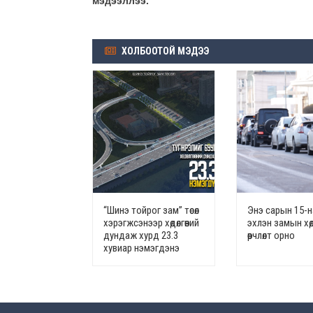
мэдээллээ.
ХОЛБООТОЙ МЭДЭЭ
“Шинэ тойрог зам” төсөл
Энэ сарын 15-
хэрэгжсэнээр хөдөлгөөний
эхлэн замын хөдө
дундаж хурд 23.3
өөрчлөлт орно
хувиар нэмэгдэнэ