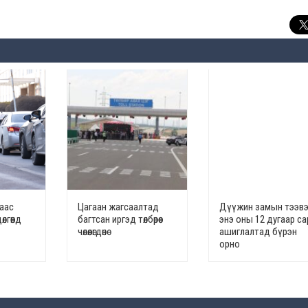
наас
Цагаан жагсаалтад
Дүүжин замын тээв
лгөөнд
багтсан иргэд төлбөрөөс
энэ оны 12 дугаар с
чөлөөлөгдөнө
ашиглалтад бүрэн
орно