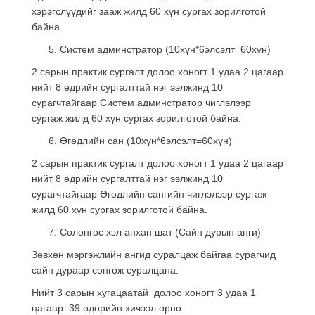
хэрэгслүүдийг зааж жилд 60 хүн сургах зорилготой
байна.
Систем админстратор (10хүн*6элсэлт=60хүн)
2 сарын практик сургалт долоо хоногт 1 удаа 2 цагаар
нийт 8 өдрийн сургалттай нэг ээлжинд 10
сурагчтайгаар Систем админстратор чиглэлээр
сургаж жилд 60 хүн сургах зорилготой байна.
Өгөдлийн сан (10хүн*6элсэлт=60хүн)
2 сарын практик сургалт долоо хоногт 1 удаа 2 цагаар
нийт 8 өдрийн сургалттай нэг ээлжинд 10
сурагчтайгаар Өгөдлийн сангийн чиглэлээр сургаж
жилд 60 хүн сургах зорилготой байна.
Солонгос хэл анхан шат (Сайн дурын анги)
Зөвхөн мэргэжлийн ангид суралцаж байгаа сурагчид
сайн дураар сонгож суралцана.
Нийт 3 сарын хугацаатай долоо хоногт 3 удаа 1
цагаар 39 өдөрийн хичээл орно.