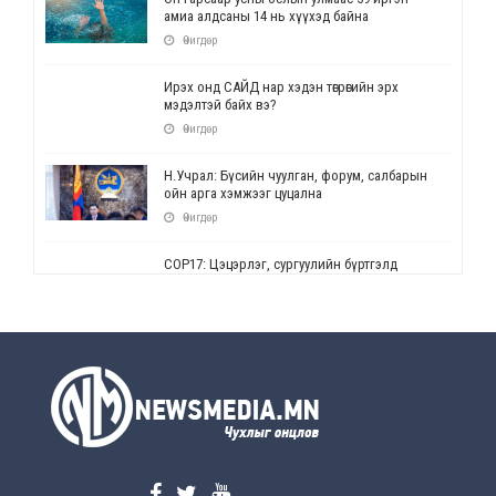
амиа алдсаны 14 нь хүүхэд байна
Өчигдөр
Ирэх онд САЙД нар хэдэн төгрөгийн эрх
мэдэлтэй байх вэ?
Өчигдөр
Н.Учрал: Бүсийн чуулган, форум, салбарын
ойн арга хэмжээг цуцална
Өчигдөр
СОР17: Цэцэрлэг, сургуулийн бүртгэлд
өөрчлөлт орно
Өчигдөр
УЕПГ: Биеэ үнэлэхийг зохион байгуулж, хүн
худалдаалсан хэргүүдийг шүүхэд
шилжүүлжээ
Өчигдөр
Өнөөдрийн онч үг
Өчигдөр