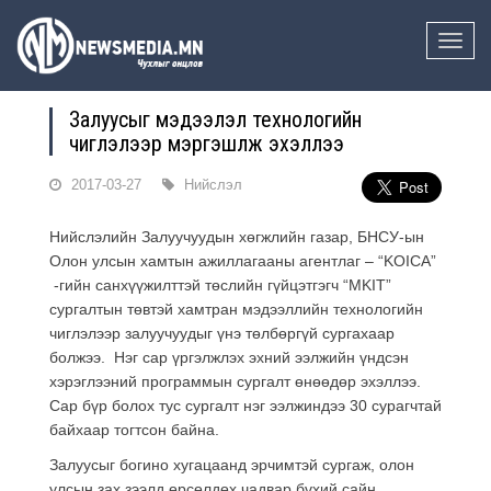
Toggle
naviga
Залуусыг мэдээлэл технологийн
чиглэлээр мэргэшүүлж эхэллээ
2017-03-27
Нийслэл
Нийслэлийн Залуучуудын хөгжлийн газар, БНСУ-ын
Олон улсын хамтын ажиллагааны агентлаг – “KOICA”
-гийн санхүүжилттэй төслийн гүйцэтгэгч “MKIT”
сургалтын төвтэй хамтран мэдээллийн технологийн
чиглэлээр залуучуудыг үнэ төлбөргүй сургахаар
болжээ. Нэг сар үргэлжлэх эхний ээлжийн үндсэн
хэрэглээний программын сургалт өнөөдөр эхэллээ.
Сар бүр болох тус сургалт нэг ээлжиндээ 30 сурагчтай
байхаар тогтсон байна.
Залуусыг богино хугацаанд эрчимтэй сургаж, олон
улсын зах зээлд өрсөлдөх чадвар бүхий сайн