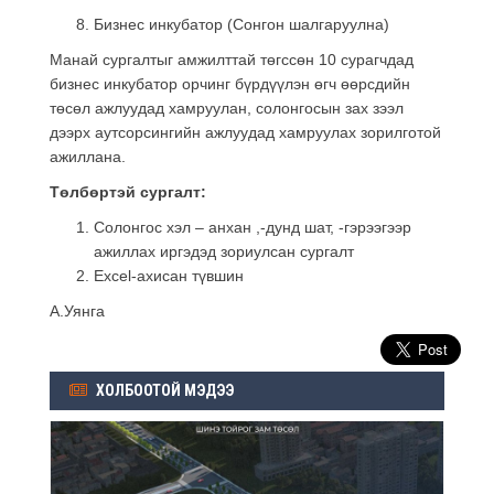
Бизнес инкубатор (Сонгон шалгаруулна)
Манай сургалтыг амжилттай төгссөн 10 сурагчдад
бизнес инкубатор орчинг бүрдүүлэн өгч өөрсдийн
төсөл ажлуудад хамруулан, солонгосын зах зээл
дээрх аутсорсингийн ажлуудад хамруулах зорилготой
ажиллана.
Төлбөртэй сургалт:
Солонгос хэл – анхан ,-дунд шат, -гэрээгээр
ажиллах иргэдэд зориулсан сургалт
Excel-ахисан түвшин
А.Уянга
ХОЛБООТОЙ МЭДЭЭ