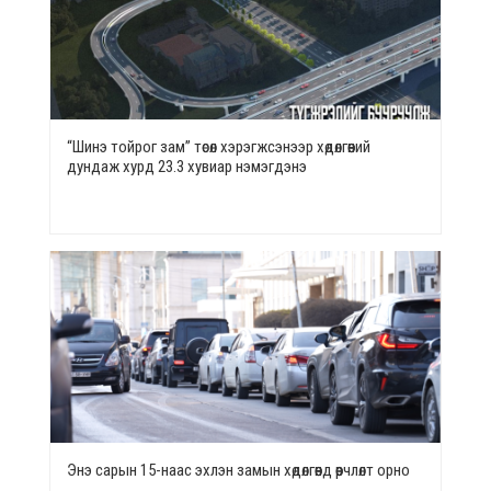
“Шинэ тойрог зам” төсөл хэрэгжсэнээр хөдөлгөөний
дундаж хурд 23.3 хувиар нэмэгдэнэ
Энэ сарын 15-наас эхлэн замын хөдөлгөөнд өөрчлөлт орно