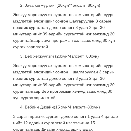
Java хөгжүүлэгч (20хүн*4элсэлт=80хүн)
Энэхүү мэргэшүүлэх сургалт нь комьпютерийн суурь
мэдлэгтэй элсэгчдийг сонгон шалгаруулан 3 сарын
практик сургалтаа долоо хоногт 3 удаа 2 цаг 30
минутаар нийт 39 өдрийн сургалттай нэг ээлжинд 20
сурагчтайгаар Java програмын хэл зааж жилд 80 хүн
сургах зорилготой.
Веб хөгжүүлэгч (20хүн*4элсэлт=80хүн)
Энэхүү мэргэшүүлэх сургалт нь комьпютерийн суурь
мэдлэгтэй элсэгчдийг сонгон шалгаруулан 3 сарын
практик сургалтаа долоо хоногт 3 удаа 2 цаг 30
минутаар нийт 39 өдрийн сургалттай нэг ээлжинд 20
сурагчтайгаар Веб програмын хэлүүд зааж жилд 80
хүн сургах зорилготой.
Вэбийн Дизайн(15 хүн*4 элсэлт=80хүн)
3 сарын практик сургалт долоо хоногт 1 удаа 4 цагаар
нийт 12 өдрийн сургалттай нэг ээлжинд 15
сурагчтайгаар Дизайн хийхэд ашиглагдах