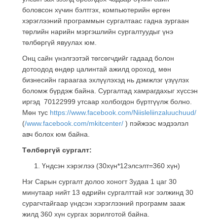
боловсон хүчин бэлтгэх, компьютерийн өргөн
хэрэглээний программын сургалтаас гадна зургаан
төрлийн нарийн мэргэшлийн сургалтуудыг үнэ
төлбөргүй явуулах юм.
Онц сайн үнэлгээтэй төгсөгчдийг гадаад болон
дотоодод өндөр цалинтай ажилд ороход, мөн
бизнесийн гараагаа эхлүүлэхэд нь дэмжлэг үзүүлэх
боломж бүрдэж байна. Сургалтад хамрагдахыг хүссэн
иргэд 70122999 утсаар холбогдон бүртгүүлж болно.
Мөн тус
https://www.facebook.com/Niisleliinzaluuchuud/
(
/www.facebook.com/mkitcenter/
) пэйжээс мэдээлэл
авч болох юм байна.
Төлбөргүй сургалт:
Үндсэн хэрэглээ (30хүн*12элсэлт=360 хүн)
Нэг Сарын сургалт долоо хоногт 3удаа 1 цаг 30
минутаар нийт 13 өдрийн сургалттай нэг ээлжинд 30
сурагчтайгаар үндсэн хэрэглээний программ зааж
жилд 360 хүн сургах зорилготой байна.