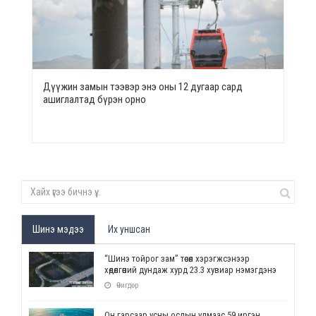
Дүүжин замын тээвэр энэ оны 12 дугаар сард
ашиглалтад бүрэн орно
Шинэ мэдээ
Их уншсан
“Шинэ тойрог зам” төсөл хэрэгжсэнээр
хөдөлгөөний дундаж хурд 23.3 хувиар нэмэгдэнэ
Өчигдөр
Он гарсаар усны ослын улмаас 59 иргэн