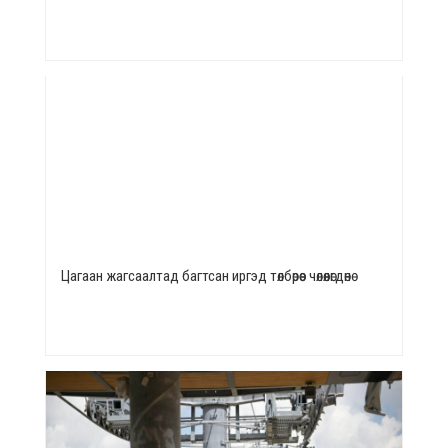
Цагаан жагсаалтад багтсан иргэд төлбөрөөс чөлөөлөгдөнө