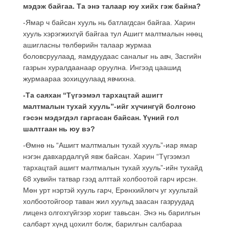
мэдэж байгаа. Та энэ талаар юу хийх гэж байна?
-Ямар ч байсан хууль нь батлагдсан байгаа. Харин
хууль хэрэгжихгүй байгаа тул Ашигт малтмалын нөөц
ашигласны төлбөрийн талаар журмаа
боловсруулаад, яамдуудаас саналыг нь авч, Засгийн
газрын хуралдаанаар оруулна. Ингээд цаашид
журмаараа зохицуулаад явчихна.
-Та саяхан “Түгээмэл тархацтай ашигт
малтмалын тухай хууль”-ийг хүчингүй болгоно
гэсэн мэдэгдэл гаргасан байсан. Үүний гол
шалтгаан нь юу вэ?
-Өмнө нь “Ашигт малтмалын тухай хууль”-иар ямар
нэгэн давхардалгүй явж байсан. Харин “Түгээмэл
тархацтай ашигт малтмалын тухай хууль”-ийн тухайд
68 хувийн татвар гээд алттай холбоотой гарч ирсэн.
Мөн урт нэртэй хууль гарч, Ерөнхийлөгч уг хуультай
холбоотойгоор таван жил хуульд заасан газруудад
лиценз олгохгүйгээр хориг тавьсан. Энэ нь барилгын
салбарт хүнд цохилт болж, барилгын салбараа