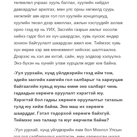
төлөөлөл учраас хууль батлах, хуулийн хийдэл
давхардлыг арилгах, мөн улс орны хөгжилд суурь
хөгжлийг авч ирэх гол гол хуулийн концепциуд,
хуулийн төсөл дээр ажиллах, ажлын хэсгүүдийг ахлаж
орно гээд ер нь УИХ, Засгийн газрын ажлыг хосолж
хийнэ гэдэг бол их хүч шаардсан, хувь хүнээс өндөр
зохион байгуулалт шаардсан ажил юм. Тиймээс хувь
хүн өөрөө хэр зөв менежмент хийхээс шалтгаална.
Дээрээс нь хэл ам ихтэй, сайн, муу элдвээр хэлүүлнэ.
Энэ бүхэн нь хүнийг улам хурцалж өгдөг юм байна.
-Уул уурхайн, хүнд үйлдвэрийн гээд ийм том,
эдийн засгийн хамгийн гол салбарыг та хариуцаж
байгаагийн хувьд юуны өмнө энэ салбарт чинь
гадаадын хөрөнгө оруулалт хэрэгтэй юу.
Хэрэгтэй бол гадны хөрөнгө оруулалтыг татахын
тулд юу хийж байна. Энэ маш их хөрөнгө
шаарддаг. Гэтэл тодорхой хөрөнгө байхгүй.
Тиймээс энэ талаар та юуг өөрчилж байна?
-Уул уурхай, хүнд үйлдвэрийн яам бол Монгол Улсын
гол гол салбаруудыг нэгтгэсэн, мөн хариуцсан чухал