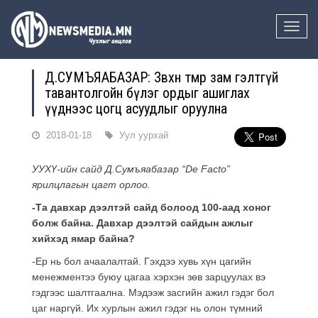
Toggle
naviga
Д.СУМЪЯАБАЗАР: Зөвхөн төмөр зам гэлтгүй
тавантолгойн бүлэг ордыг ашиглах
үүднээс цогц асуудлыг оруулна
2018-01-18
Уул уурхай
УУХҮ-ийн сайд Д.Сумъяабазар “De Facto”
ярилцлагын цагт орлоо.
-Та давхар дээлтэй сайд болоод 100-аад хоног
болж байна. Давхар дээлтэй сайдын ажлыг
хийхэд ямар байна?
-Ер нь бол ачаалалтай. Гэхдээ хувь хүн цагийн
менежментээ буюу цагаа хэрхэн зөв зарцуулах вэ
гэдгээс шалтгаална. Мэдээж засгийн ажил гэдэг бол
цаг наргүй. Их хурлын ажил гэдэг нь олон түмний