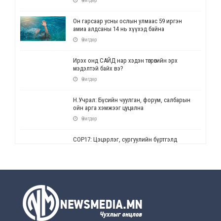
Өчигдөр
Он гарсаар усны ослын улмаас 59 иргэн
амиа алдсаны 14 нь хүүхэд байна
Өчигдөр
Ирэх онд САЙД нар хэдэн төгрөгийн эрх
мэдэлтэй байх вэ?
Өчигдөр
Н.Учрал: Бүсийн чуулган, форум, салбарын
ойн арга хэмжээг цуцална
Өчигдөр
СОР17: Цэцэрлэг, сургуулийн бүртгэлд
өөрчлөлт орно
Өчигдөр
УЕПГ: Биеэ үнэлэхийг зохион байгуулж, хүн
худалдаалсан хэргүүдийг шүүхэд
шилжүүлжээ
Өчигдөр