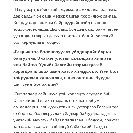
-Нэгдүгээрт, кабинетийн журмаар ажилладаг зарчмаа
дэд сайдыг би сайн мэдэж байгаа гэж ойлгож байгаа.
Хоёрдугаарт, яамны байр суурийг сайд нь өөрөө
тодорхойлж явдаг. Дэд сайд бол дэд сайд байж, өгсөн
үүрэг даалгаврын дагуу л ажиллах ёстой. Болохгүй
бол хариуцлага тооцно.
-Газрын тос боловсруулах үйлдвэрийг барьж
байгуулна. Энэтхэг улстай хэлэлцээр хийгээд
явж байгаа. Үүнийг Засгийн газрын тусгай
хэрэгцээнд авах ажил хэзээ хийгдэх вэ. Үгүй бол
тойруулаад хувьчилан, шинэ онгоцны буудал
шиг зүйл болох вий?
-Энэ талаар сайн нухацтай хэлэлцэх асуудал бий.
Энэтхэгийн Засгийн газраас өгөх нэг тэрбум
ам.долларын санхүүжилтийн эх үүсвэрээр Газрын тос
олборлох, боловсруулах үйлдвэр байгуулна гэдэг нь
үндэсний аюулгүй байдал талаасаа ч бодсон, практик
талаасаа ч харсан зайлшгүй байх ёстой. Гэхдээ
аливаа зүйл эдийн засгийн хувьд өрсөлдөх чадвартай