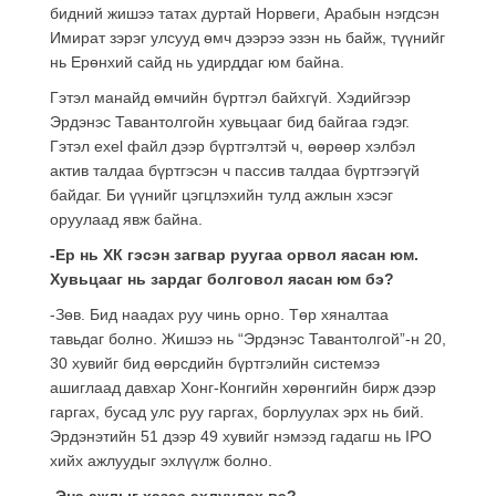
бидний жишээ татах дуртай Норвеги, Арабын нэгдсэн
Имират зэрэг улсууд өмч дээрээ эзэн нь байж, түүнийг
нь Ерөнхий сайд нь удирддаг юм байна.
Гэтэл манайд өмчийн бүртгэл байхгүй. Хэдийгээр
Эрдэнэс Тавантолгойн хувьцааг бид байгаа гэдэг.
Гэтэл exel файл дээр бүртгэлтэй ч, өөрөөр хэлбэл
актив талдаа бүртгэсэн ч пассив талдаа бүртгээгүй
байдаг. Би үүнийг цэгцлэхийн тулд ажлын хэсэг
оруулаад явж байна.
-Ер нь ХК гэсэн загвар руугаа орвол яасан юм.
Хувьцааг нь зардаг болговол яасан юм бэ?
-Зөв. Бид наадах руу чинь орно. Төр хяналтаа
тавьдаг болно. Жишээ нь “Эрдэнэс Тавантолгой”-н 20,
30 хувийг бид өөрсдийн бүртгэлийн системээ
ашиглаад давхар Хонг-Конгийн хөрөнгийн бирж дээр
гаргах, бусад улс руу гаргах, борлуулах эрх нь бий.
Эрдэнэтийн 51 дээр 49 хувийг нэмээд гадагш нь IPO
хийх ажлуудыг эхлүүлж болно.
-Энэ ажлыг хэзээ эхлүүлэх вэ?