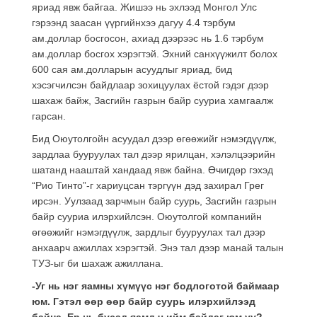
яриад явж байгаа. Жишээ нь эхлээд Монгол Улс
гэрээнд заасан үүргийнхээ дагуу 4.4 тэрбум
ам.доллар босгосон, ахиад дээрээс нь 1.6 тэрбум
ам.доллар босгох хэрэгтэй. Эхний санхүүжилт болох
600 сая ам.долларын асуудлыг яриад, бид
хэсэгчилсэн байдлаар зохицуулах ёстой гэдэг дээр
шахаж байж, Засгийн газрын байр сууриа хамгаалж
гарсан.
Бид Оюутолгойн асуудал дээр өгөөжийг нэмэгдүүлж,
зардлаа бууруулах тал дээр ярилцан, хэлэлцээрийн
шатанд нааштай хандаад явж байна. Өчигдөр гэхэд
“Рио Тинто”-г хариуцсан тэргүүн дэд захирал Грег
ирсэн. Уулзаад зарчмын байр суурь, Засгийн газрын
байр сууриа илэрхийлсэн. Оюутолгой компанийн
өгөөжийг нэмэгдүүлж, зардлыг бууруулах тал дээр
анхаарч ажиллах хэрэгтэй. Энэ тал дээр манай талын
ТУЗ-ыг би шахаж ажиллана.
-Уг нь нэг яамны хүмүүс нэг бодлоготой баймаар
юм. Гэтэл өөр өөр байр суурь илэрхийлээд
байна. Ер нь бусад яамд ч ийм байдаг юм уу?