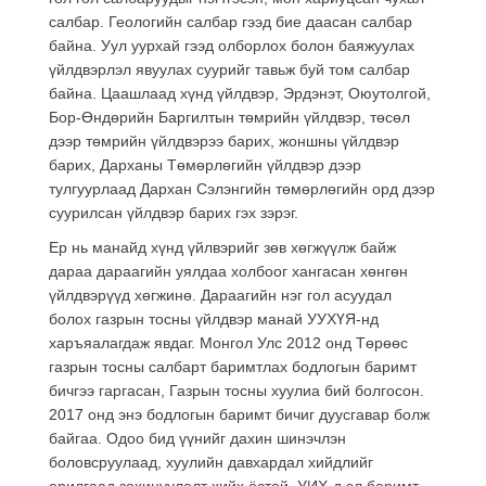
салбар. Геологийн салбар гээд бие даасан салбар
байна. Уул уурхай гээд олборлох болон баяжуулах
үйлдвэрлэл явуулах суурийг тавьж буй том салбар
байна. Цаашлаад хүнд үйлдвэр, Эрдэнэт, Оюутолгой,
Бор-Өндөрийн Баргилтын төмрийн үйлдвэр, төсөл
дээр төмрийн үйлдвэрээ барих, жоншны үйлдвэр
барих, Дарханы Төмөрлөгийн үйлдвэр дээр
тулгуурлаад Дархан Сэлэнгийн төмөрлөгийн орд дээр
суурилсан үйлдвэр барих гэх зэрэг.
Ер нь манайд хүнд үйлвэрийг зөв хөгжүүлж байж
дараа дараагийн уялдаа холбоог хангасан хөнгөн
үйлдвэрүүд хөгжинө. Дараагийн нэг гол асуудал
болох газрын тосны үйлдвэр манай УУХҮЯ-нд
харъяалагдаж явдаг. Монгол Улс 2012 онд Төрөөс
газрын тосны салбарт баримтлах бодлогын баримт
бичгээ гаргасан, Газрын тосны хуулиа бий болгосон.
2017 онд энэ бодлогын баримт бичиг дуусгавар болж
байгаа. Одоо бид үүнийг дахин шинэчлэн
боловсруулаад, хуулийн давхардал хийдлийг
арилгаад зохицуулалт хийх ёстой. УИХ-д эл баримт