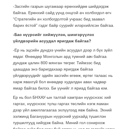
-Засгийн газрын шугамаар ерөнхийдөө шийдэгдэж
байгаа. Ерөнхий сайд үүнд онцгой ач холбогдол өгч
“Стратегийн ач холбогдолтой учраас бид заавал
барих ёстой” гэдэг байр суурийг илэрхийлсэн байгаа.
-Бас нүүрсийг хийжүүлэн, шингэрүүлэх
үйлдвэрийн асуудал яригдаж байгаа?
-Ер нь эцсийн дүндээ үнийн асуудал дээр л бүх зүйл
явдаг. Өнөөдөр Монголын ард түмний авч байгаа
дундаж цалин 800 мянган төгрөг. Тиймээс бид
цаашдаа энэ баригдахаар яригдаж байгаа
үйлдвэрүүдийг эдийн засгийн өгөөж, өртөг талаас нь
харж явахгүй бол өнөөдөр худалдан авах чадвар
ямар байгаа билээ. Би үүнийг л яриад байгаа юм.
Ер нь бол БНХАУ-ын талтай хамтран нүүрснээс хий
гаргах, нүүрснээс түлш гаргах төслийн нэгж яаман
дээр үйл ажиллагаагаа эхлүүлээд явж байна. Эхний
ээлжинд Багануурын нүүрсний уурхайд түшиглэн
туршилтууд хийгдэж байна. Миний гол сонирхож
байгаа зүйл бол гарч буй өртөг нь хэд вэ гэдгийг харж