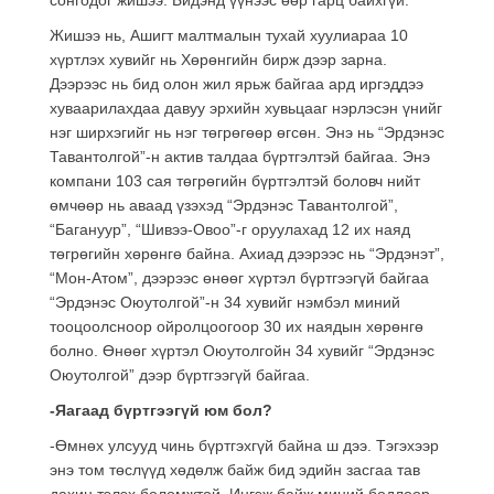
Жишээ нь, Ашигт малтмалын тухай хуулиараа 10
хүртлэх хувийг нь Хөрөнгийн бирж дээр зарна.
Дээрээс нь бид олон жил ярьж байгаа ард иргэддээ
хуваарилахдаа давуу эрхийн хувьцааг нэрлэсэн үнийг
нэг ширхэгийг нь нэг төгрөгөөр өгсөн. Энэ нь “Эрдэнэс
Тавантолгой”-н актив талдаа бүртгэлтэй байгаа. Энэ
компани 103 сая төгрөгийн бүртгэлтэй боловч нийт
өмчөөр нь аваад үзэхэд “Эрдэнэс Тавантолгой”,
“Багануур”, “Шивээ-Овоо”-г оруулахад 12 их наяд
төгрөгийн хөрөнгө байна. Ахиад дээрээс нь “Эрдэнэт”,
“Мон-Атом”, дээрээс өнөөг хүртэл бүртгээгүй байгаа
“Эрдэнэс Оюутолгой”-н 34 хувийг нэмбэл миний
тооцоолсноор ойролцоогоор 30 их наядын хөрөнгө
болно. Өнөөг хүртэл Оюутолгойн 34 хувийг “Эрдэнэс
Оюутолгой” дээр бүртгээгүй байгаа.
-Яагаад бүртгээгүй юм бол?
-Өмнөх улсууд чинь бүртгэхгүй байна ш дээ. Тэгэхээр
энэ том төслүүд хөдөлж байж бид эдийн засгаа тав
дахин тэлэх боломжтой. Ингэж байж миний бодлоор