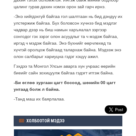
цалинг гурав дахин нэмэх орон зай гарч ирнэ.
-Энэ хийгдэхгүй байгаа гол шалтгаан нь бид дэндүү их
улстөржиж байгаа. Бүх боловсон хүчнээ бид мэдлэг
чадвар дээр нь биш намын харъяалал зэргээр
сонгодог гэх зэрэг олон асуудлыг та ч мэдэж байгаа,
иргэд ч мэдэж байгаа. Энэ бүхнийг өөрчлөхөд та
хүчтэй оролцож байгаад талархаж байна. Мэдээж энэ
олон салбарыг хариуцна гэдэг хэцүү ажил.
Гэхдээ та Монгол Улсын аварга хүн учраас өөрийн
биеийг сайн зохицуулж байгаа гэдэгт итгэж байна.
-Би өглөө зургаан цагт босоод, шөнийн 00 цагт
унтаад болж л байна.
-Танд маш их баярлалаа.
ХОЛБООТОЙ МЭДЭЭ