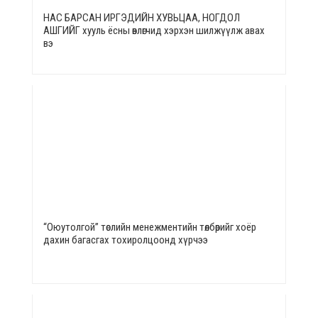
НАС БАРСАН ИРГЭДИЙН ХУВЬЦАА, НОГДОЛ
АШГИЙГ хууль ёсны өвлөгчид хэрхэн шилжүүлж авах
вэ
“Оюутолгой” төслийн менежментийн төлбөрийг хоёр
дахин багасгах тохиролцоонд хүрчээ