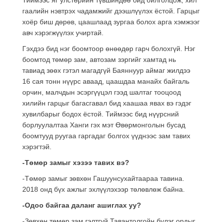
гаалийн нэвтрэх чадамжийг дээшлүүлэх ёстой. Гарцыг
хоёр биш дөрөв, цаашлаад зургаа болох арга хэмжээг
авч хэрэгжүүлэх учиртай.
Гэхдээ бид нэг боомтоор өнөөдөр гарч болохгүй. Нэг
боомтод төмөр зам, автозам зэргийг хамтад нь
тавиад зөөх гэтэл магадгүй Баяннуур аймаг жилдээ
16 сая тонн нүүрс аваад, цаашдаа манайх байгаль
орчин, малчдын эсэргүүцэл гээд шалтаг тооцоод
хилийн гарцыг багасгавал бид хаашаа явах вэ гэдэг
хувилбарыг бодох ёстой. Тиймээс бид нүүрсний
борлуулалтаа Ханги гэх мэт Өвөрмонголын бусад
боомтууд руугаа гаргадаг болгох үүднээс зам тавих
хэрэгтэй.
-Төмөр замыг хэзээ тавих вэ?
-Төмөр замыг зөвхөн Гашуунсухайтаараа тавина.
2018 онд бүх ажлыг эхлүүлэхээр төлөвлөж байна.
-Одоо байгаа даланг ашиглах уу?
-Зөвхөн төмөр зам гэлтгүй Тавантолгойн бүлэг ордыг