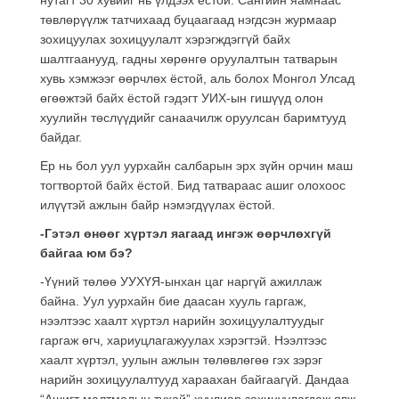
төвлөрүүлж татчихаад буцаагаад нэгдсэн журмаар
зохицуулах зохицуулалт хэрэгждэггүй байх
шалтгаанууд, гадны хөрөнгө оруулалтын татварын
хувь хэмжээг өөрчлөх ёстой, аль болох Монгол Улсад
өгөөжтэй байх ёстой гэдэгт УИХ-ын гишүүд олон
хуулийн төслүүдийг санаачилж оруулсан баримтууд
байдаг.
Ер нь бол уул уурхайн салбарын эрх зүйн орчин маш
тогтвортой байх ёстой. Бид татвараас ашиг олохоос
илүүтэй ажлын байр нэмэгдүүлах ёстой.
-Гэтэл өнөөг хүртэл яагаад ингэж өөрчлөхгүй
байгаа юм бэ?
-Үүний төлөө УУХҮЯ-ынхан цаг наргүй ажиллаж
байна. Уул уурхайн бие даасан хууль гаргаж,
нээлтээс хаалт хүртэл нарийн зохицуулалтуудыг
гаргаж өгч, хариуцлагажуулах хэрэгтэй. Нээлтээс
хаалт хүртэл, уулын ажлын төлөвлөгөө гэх зэрэг
нарийн зохицуулалтууд хараахан байгаагүй. Дандаа
“Ашигт малтмалын тухай” хуулиар зохицуулагдаж явж