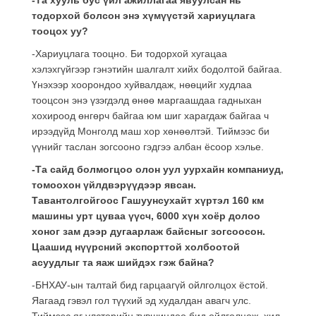
тодорхой болсон энэ хүмүүстэй хариуцлага
тооцох уу?
-Хариуцлага тооцно. Би тодорхой хугацаа
хэлэхгүйгээр гэнэтийн шалгалт хийх бодолтой байгаа.
Үнэхээр хоорондоо хуйвалдаж, нөөцийг худлаа
тооцсон энэ үзэгдэлд өнөө маргаашдаа гадныхан
хохироод өнгөрч байгаа юм шиг харагдаж байгаа ч
ирээдүйд Монголд маш хор хөнөөлтэй. Тиймээс би
үүнийг таслан зогсооно гэдгээ албан ёсоор хэлье.
-Та сайд болмогцоо олон уул уурхайн компаниуд,
томоохон үйлдвэрүүдээр явсан.
Тавантолгойгоос Гашуунсухайт хүртэл 160 км
машины урт цуваа үүсч, 6000 хүн хоёр долоо
хоног зам дээр дугаарлаж байсныг зогсоосон.
Цаашид нүүрсний экспорттой холбоотой
асуудлыг та яаж шийдэх гэж байна?
-БНХАУ-ын талтай бид гарцаагүй ойлголцох ёстой.
Яагаад гэвэл гол түүхий эд худалдан авагч улс.
Тиймээс яг улстөрийн түвшиндөө бид ойлголцож, хил