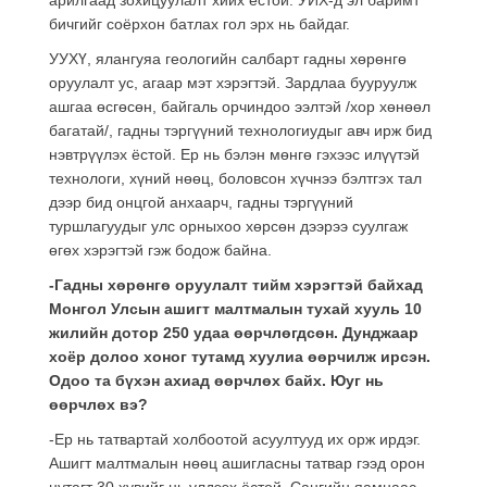
бичгийг соёрхон батлах гол эрх нь байдаг.
УУХҮ, ялангуяа геологийн салбарт гадны хөрөнгө
оруулалт ус, агаар мэт хэрэгтэй. Зардлаа бууруулж
ашгаа өсгөсөн, байгаль орчиндоо ээлтэй /хор хөнөөл
багатай/, гадны тэргүүний технологиудыг авч ирж бид
нэвтрүүлэх ёстой. Ер нь бэлэн мөнгө гэхээс илүүтэй
технологи, хүний нөөц, боловсон хүчнээ бэлтгэх тал
дээр бид онцгой анхаарч, гадны тэргүүний
туршлагуудыг улс орныхоо хөрсөн дээрээ суулгаж
өгөх хэрэгтэй гэж бодож байна.
-Гадны хөрөнгө оруулалт тийм хэрэгтэй байхад
Монгол Улсын ашигт малтмалын тухай хууль 10
жилийн дотор 250 удаа өөрчлөгдсөн. Дунджаар
хоёр долоо хоног тутамд хуулиа өөрчилж ирсэн.
Одоо та бүхэн ахиад өөрчлөх байх. Юуг нь
өөрчлөх вэ?
-Ер нь татвартай холбоотой асуултууд их орж ирдэг.
Ашигт малтмалын нөөц ашигласны татвар гээд орон
нутагт 30 хувийг нь үлдээх ёстой. Сангийн яамнаас