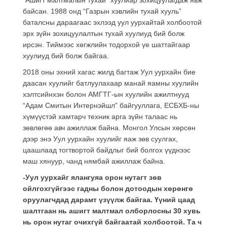
байсан. 1988 онд “Газрын хэвлийн тухай хууль”
баталсны дараагаас эхлээд уул уурхайтай холбоотой
эрх зүйн зохицуулалтын тухай хуулиуд бий болж
ирсэн. Тиймээс хөгжлийн тодорхой үе шаттайгаар
хуулиуд бий болж байгаа.
2018 оны эхний хагас жилд багтаж Уул уурхайн бие
даасан хуулийг батлуулахаар манай яамны хуулийн
хэлтсийнхэн болон АМГТГ-ын хуулийн ажилтнууд
“Адам Смитын Интернэйшл” байгууллага, ЕСБХБ-ны
хүмүүстэй хамтарч техник арга зүйн талаас нь
зөвлөгөө авч ажиллаж байна. Монгол Улсын хөрсөн
дээр энэ Уул уурхайн хуулийг яаж зөв суулгах,
цаашлаад тогтвортой байдлыг бий болгох үүднээс
маш хянуур, чанд нямбай ажиллаж байна.
-Уул уурхайг ялангуяа орон нутагт зөв
ойлгохгүйгээс гадны болон дотоодын хөрөнгө
оруулагчдад дарамт үзүүлж байгаа. Үүний цаад
шалтгаан нь ашигт малтмал олборлосны 30 хувь
нь орон нутаг очихгүй байгаатай холбоотой. Та ч