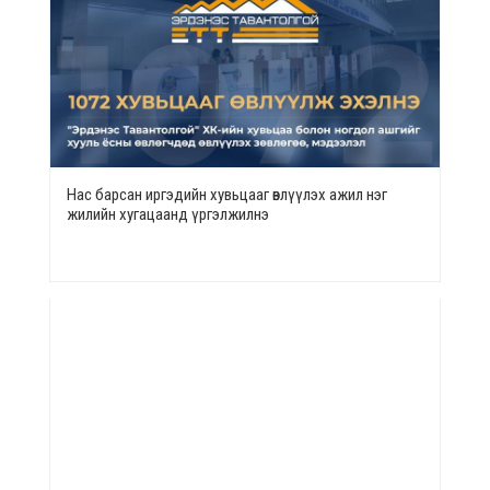
Нас барсан иргэдийн хувьцааг өвлүүлэх ажил нэг
жилийн хугацаанд үргэлжилнэ