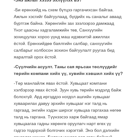
-Би ерөнхийд нь схем бүтцээ гаргачихсан байгаа.
Ажлын хэсгийг байгуулаад, бүгдийх нь саналыг аваад
бүртгэж байна. Хөрөнгийн зах зээлээрээ дамжаад
Үнэт цаасны хадгаламжийн төв, Санхүүгийн
зохицуулах хороо үүнд маш идэвхитэй ажиллах
ёстой. Ерөнхийдөө баялгийн салбар, санхүүгийн
салбарыг холбосон зохион байгуулалт руугаа бид
яаралтай орох ёстой.
-Сүүлчийн асуулт. Таны сая ярьсан төслүүдийг
төрийн компани хийх үү, хувийн хэвшил хийх үү?
-Төр манлайлж явах ёстой. Хувьцаат компани
хэлбэрээр явах ёстой. Зуун хувь төрийн мэдэлд байж
болохгүй. Ард иргэддээ ногдол ашгийн хувьцааг
хуваарилах давуу эрхийн хувьцааг нэг талд нь
гаргаад, энгийн хэдэн ширхэг хувьцаа гаргахаа нөгөө
талд нь гаргана. Түүнээсээ харж байгаад ямар
хувьцаагаа гадны хөрөнгө оруулагч нарт өгөх үү
гэдгээ тодорхой болгочих хэрэгтэй. Энэ бол дэлхийн
сонгодог жишээ. Бидэнд үүнээс өөр гарц байхгүй.