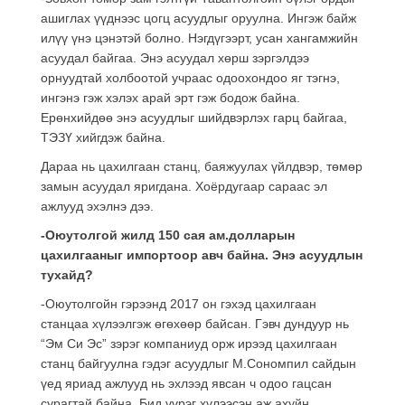
ашиглах үүднээс цогц асуудлыг оруулна. Ингэж байж
илүү үнэ цэнэтэй болно. Нэгдүгээрт, усан хангамжийн
асуудал байгаа. Энэ асуудал хөрш зэргэлдээ
орнуудтай холбоотой учраас одоохондоо яг тэгнэ,
ингэнэ гэж хэлэх арай эрт гэж бодож байна.
Ерөнхийдөө энэ асуудлыг шийдвэрлэх гарц байгаа,
ТЭЗҮ хийгдэж байна.
Дараа нь цахилгаан станц, баяжуулах үйлдвэр, төмөр
замын асуудал яригдана. Хоёрдугаар сараас эл
ажлууд эхэлнэ дээ.
-Оюутолгой жилд 150 сая ам.долларын
цахилгааныг импортоор авч байна. Энэ асуудлын
тухайд?
-Оюутолгойн гэрээнд 2017 он гэхэд цахилгаан
станцаа хүлээлгэж өгөхөөр байсан. Гэвч дундуур нь
“Эм Си Эс” зэрэг компаниуд орж ирээд цахилгаан
станц байгуулна гэдэг асуудлыг М.Сономпил сайдын
үед яриад ажлууд нь эхлээд явсан ч одоо гацсан
сурагтай байна. Бид үүрэг хүлээсэн аж ахуйн