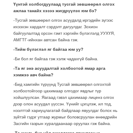
Үүнтэй холбогдуулаад тусгай зөвшөөрөл олгох
ажлаа танайх хэзээ жигдрүүлэх юм бэ?
-Тусгай зөвшөөрөл олгох асуудалд иргэдийн зүгээс
ихээхэн хардалт сэрдэлт дагуулдаг. Зохион
байгуулалтад орсон гэмт хэргийн бүлэглэлд УУХҮЯ,
АМГТГ-ийнхан автсан байна гэж.
-Тийм бүлэглэл яг байгаа юм уу?
-Би бол яг байгаа гэж хэлж чадахгүй байна.
-Та яг энэ асуудалтай холбоотой ямар арга
хэмжээ авч байна?
-Бид хамгийн түрүүнд Тусгай зөвшөөрөл олгохтой
холбоотойгоор цахимаар олгодог явдлыг түр
хойшлуулсан. Яагаад гэвэл цахимаар лиценз олгох
дээр олон асуудал үүссэн. Үүнийг цэгцлэж, ил тод,
нээлттэй хариуцлагатай байдлаар явуулдаг болох нь
зүйтэй гэдэг утгаар журмыг боловсруулан өнөөдрийн
Засгийн газрын хуралдаанаар оруулах гэж байна.
-Та хууль бус үйл ажиллагаа явуулсан нь