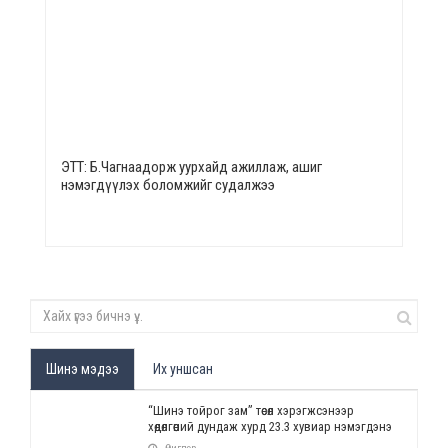
ЭТТ: Б.Чагнаадорж уурхайд ажиллаж, ашиг
нэмэгдүүлэх боломжийг судалжээ
Шинэ мэдээ
Их уншсан
“Шинэ тойрог зам” төсөл хэрэгжсэнээр
хөдөлгөөний дундаж хурд 23.3 хувиар нэмэгдэнэ