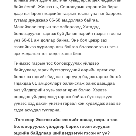
байх ёстой. Жишээ нь, Сингапурын хөрөнгийн бирж
дээр нэг Брент маркийн газрын тосны үнэ нэг баррель
тутамд дунджаар 66-68 ам.доллар байгаа.
Манайхаас газрын тос олборлоод Хятадад
боловсруулан гаргаж буй Дачин нэрийн газрын тосны
үнэ 60-61 ам.доллар байна. Энэ бол цэвэр зах
зээлийнхээ журмаар явж байгаа болохоос хэн нэгэн
эрх мэдэлтэн тогтоодог ханш биш.
Тиймээс газрын тос боловсруулах үйлдвэр
байгуулаад гарах бүтээгдэхүүний өөрийн өртөг хэд
болох вэ гэдгийг бид нэн тэргүүнд бодож гаргах ёстой.
Ядахдаа 61 ам.долларт баланслаж байж цаашдаа
энэ үйлдвэрийн хувь заяаг ярих болно. Хэрвээ
өөрсдөө үйлдвэрлээд гаргаж байгаа бүтээгдэхүүн
үүнээс хэд дахин үнэтэй гарвал хэн худалдаж авах вэ
гэдэг асуудал тулгарна.
-Тэгэхээр Энэтхэгийн зээлийг аваад газрын тос
боловсруулах үйлдвэр барих гэсэн асуудал
эцсийн байдлаар шийдэгдээгүй гэсэн үг үү?