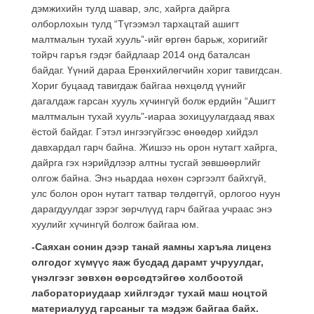
дэмжихийн тулд шавар, элс, хайрга дайрга
олборлохын тулд “Түгээмэл тархацтай ашигт
малтмалын тухай хууль”-ийг өргөн барьж, хоригийг
тойрч гаръя гэдэг байдлаар 2014 онд баталсан
байдаг. Үүний дараа Ерөнхийлөгчийн хориг тавигдсан.
Хориг буцаад тавигдаж байгаа нөхцөлд үүнийг
дагалдаж гарсан хууль хүчингүй болж ердийн “Ашигт
малтмалын тухай хууль”-иараа зохицуулагдаад явах
ёстой байдаг. Гэтэл ингээгүйгээс өнөөдөр хийдэл
давхардал гарч байна. Жишээ нь орон нутагт хайрга,
дайрга гэх нэрийдлээр алтны тусгай зөвшөөрлийг
олгож байна. Энэ ньардаа нөхөн сэргээлт байхгүй,
улс болон орон нутагт татвар төлдөггүй, орлогоо нуун
дарагдуулдаг зэрэг зөрчлүүд гарч байгаа учраас энэ
хуулийг хүчингүй болгож байгаа юм.
-Саяхан сонин дээр танай яамны харъяа лиценз
олгодог хүмүүс яаж бусдад дарамт учруулдаг,
үнэлгээг зөвхөн өөрсөдтэйгөө холбоотой
лабораториудаар хийлгэдэг тухай маш ноцтой
материалууд гарсаныг та мэдэж байгаа байх.