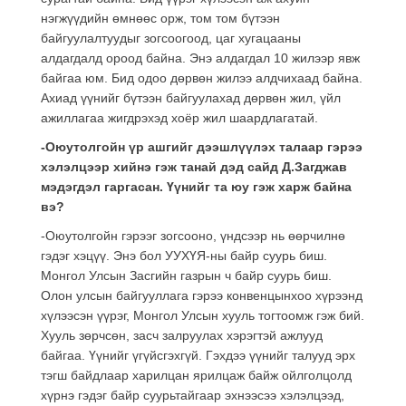
нэгжүүдийн өмнөөс орж, том том бүтээн
байгуулалтуудыг зогсоогоод, цаг хугацааны
алдагдалд ороод байна. Энэ алдагдал 10 жилээр явж
байгаа юм. Бид одоо дөрвөн жилээ алдчихаад байна.
Ахиад үүнийг бүтээн байгуулахад дөрвөн жил, үйл
ажиллагаа жигдрэхэд хоёр жил шаардлагатай.
-Оюутолгойн үр ашгийг дээшлүүлэх талаар гэрээ
хэлэлцээр хийнэ гэж танай дэд сайд Д.Загджав
мэдэгдэл гаргасан. Үүнийг та юу гэж харж байна
вэ?
-Оюутолгойн гэрээг зогсооно, үндсээр нь өөрчилнө
гэдэг хэцүү. Энэ бол УУХҮЯ-ны байр суурь биш.
Монгол Улсын Засгийн газрын ч байр суурь биш.
Олон улсын байгууллага гэрээ конвенцынхоо хүрээнд
хүлээсэн үүрэг, Монгол Улсын хууль тогтоомж гэж бий.
Хууль зөрчсөн, засч залруулах хэрэгтэй ажлууд
байгаа. Үүнийг үгүйсгэхгүй. Гэхдээ үүнийг талууд эрх
тэгш байдлаар харилцан ярилцаж байж ойлголцолд
хүрнэ гэдэг байр суурьтайгаар эхнээсээ хэлэлцээд,