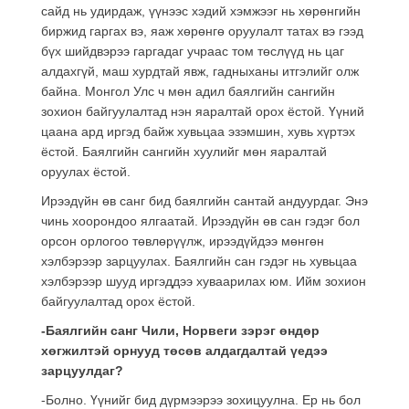
сайд нь удирдаж, үүнээс хэдий хэмжээг нь хөрөнгийн
биржид гаргах вэ, яаж хөрөнгө оруулалт татах вэ гээд
бүх шийдвэрээ гаргадаг учраас том төслүүд нь цаг
алдахгүй, маш хурдтай явж, гадныханы итгэлийг олж
байна. Монгол Улс ч мөн адил баялгийн сангийн
зохион байгуулалтад нэн яаралтай орох ёстой. Үүний
цаана ард иргэд байж хувьцаа эзэмшин, хувь хүртэх
ёстой. Баялгийн сангийн хуулийг мөн яаралтай
оруулах ёстой.
Ирээдүйн өв санг бид баялгийн сантай андуурдаг. Энэ
чинь хоорондоо ялгаатай. Ирээдүйн өв сан гэдэг бол
орсон орлогоо төвлөрүүлж, ирээдүйдээ мөнгөн
хэлбэрээр зарцуулах. Баялгийн сан гэдэг нь хувьцаа
хэлбэрээр шууд иргэддээ хуваарилах юм. Ийм зохион
байгуулалтад орох ёстой.
-Баялгийн санг Чили, Норвеги зэрэг өндөр
хөгжилтэй орнууд төсөв алдагдалтай үедээ
зарцуулдаг?
-Болно. Үүнийг бид дүрмээрээ зохицуулна. Ер нь бол