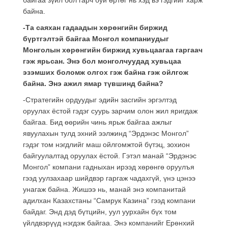
байна.
-Та саяхан гадаадын хөрөнгийн биржид
бүртгэлтэй байгаа Монгол компаниудыг
Монголын хөрөнгийн биржид хувьцаагаа гаргаач
гэж ярьсан. Энэ бол монголчуудад хувьцаа
эзэмших боломж олгох гэж байна гэж ойлгож
байна. Энэ ажил ямар түвшинд байна?
-Стратегийн ордуудыг эдийн засгийн эргэлтэд
оруулах ёстой гэдэг суурь зарчим олон жил яригдаж
байгаа. Бид өөрийн чинь ярьж байгаа ажлыг
явуулахын тулд эхний ээлжинд “Эрдэнэс Монгол”
гэдэг том нэгдлийг маш ойлгомжтой бүтэц, зохион
байгуулалтад оруулах ёстой. Гэтэл манай “Эрдэнэс
Монгол” компани гадныхан ирээд хөрөнгө оруулъя
гээд уулзахаар шийдвэр гаргаж чадахгүй, үнэ цэнээ
унагаж байна. Жишээ нь, манай энэ компанитай
адилхан Казахстаны “Самрук Казина” гээд компани
байдаг. Энд дэд бүтцийн, уул уурхайн бүх том
үйлдвэрүүд нэгдэж байгаа. Энэ компанийг Ерөнхий