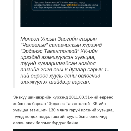
Монгол Улсын Засгийн газрын
“Чөлөөлье” санаачилгын хүрээнд
“Эрдэнэс Тавантолгой” ХК-ийн
иргэдэд эзэмшүүлсэн хувьцаа,
түүнд хуваарилагдсан ногдол
ашгийг 2026 оны 6 дугаар сарын 1-
ний өдрөөс хууль ёсны өвлөгчид
шилжүүлэх шийдвэр гарсан.
Энэхүү шийдвэрийн хүрээнд 2011.03.31-ний өдрөөс
хойш нас барсан “Эрдэнэс Тавантолгой” ХК-ийн
хувьцаа эзэмшигч 130 мянга гаруй иргэний хувьцаа,
түүнд ногдох ногдол ашгийг хууль ёсны өвлөгчид
өвлөн авах боломж бүрдэж байна.