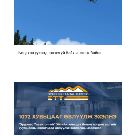
Богдхан ууланд алхахгүй байхыг зөвлөж байна