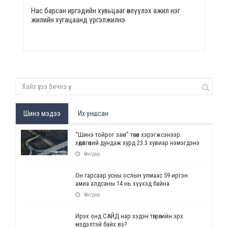
Нас барсан иргэдийн хувьцааг өвлүүлэх ажил нэг
жилийн хугацаанд үргэлжилнэ
Шинэ мэдээ
Их уншсан
“Шинэ тойрог зам” төсөл хэрэгжсэнээр
хөдөлгөөний дундаж хурд 23.3 хувиар нэмэгдэнэ
Өчигдөр
Он гарсаар усны ослын улмаас 59 иргэн
амиа алдсаны 14 нь хүүхэд байна
Өчигдөр
Ирэх онд САЙД нар хэдэн төгрөгийн эрх
мэдэлтэй байх вэ?