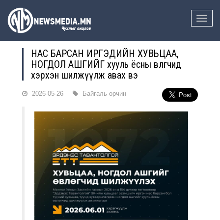
Toggle
naviga
НАС БАРСАН ИРГЭДИЙН ХУВЬЦАА,
НОГДОЛ АШГИЙГ хууль ёсны өвлөгчид
хэрхэн шилжүүлж авах вэ
2026-05-26
Байгаль орчин