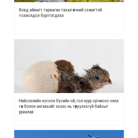
Ховд аймагт тарваган тахал өвчний сэжигтэй
тохиолдол бүртгэгдлээ
Нийслэлийн ногоон бүсийн ой, гол нуур орчмоос нялх
төл болон ангаахайг эхээс нь төөрүүлэхгүй байхыг
уриалав