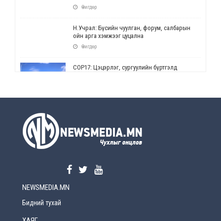
Өчигдөр
Н.Учрал: Бүсийн чуулган, форум, салбарын
ойн арга хэмжээг цуцална
Өчигдөр
СОР17: Цэцэрлэг, сургуулийн бүртгэлд
өөрчлөлт орно
Өчигдөр
УЕПГ: Биеэ үнэлэхийг зохион байгуулж, хүн
худалдаалсан хэргүүдийг шүүхэд
шилжүүлжээ
Өчигдөр
Өнөөдрийн онч үг
Өчигдөр
NEWSMEDIA.MN
Энэ сарын 15-наас эхлэн замын хөдөлгөөнд
өөрчлөлт орно
Бидний тухай
2026-08-4
ХАЯГ