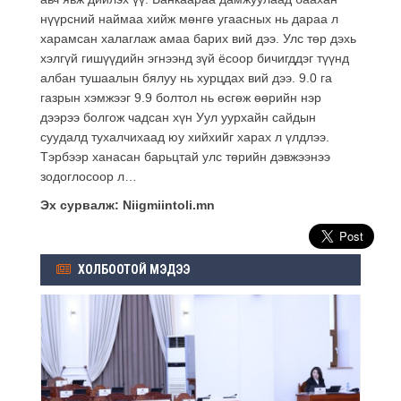
нүүрсний наймаа хийж мөнгө угаасных нь дараа л
харамсан халаглаж амаа барих вий дээ. Улс төр дэхь
хэлгүй гишүүдийн эгнээнд зүй ёсоор бичигддэг түүнд
албан тушаалын бялуу нь хурцдах вий дээ. 9.0 га
газрын хэмжээг 9.9 болтол нь өсгөж өөрийн нэр
дээрээ болгож чадсан хүн Уул уурхайн сайдын
суудалд тухалчихаад юу хийхийг харах л үлдлээ.
Тэрбээр ханасан барьцтай улс төрийн дэвжээнээ
зодоглосоор л…
Эх сурвалж: Niigmiintoli.mn
ХОЛБООТОЙ МЭДЭЭ