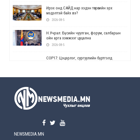
Ирэх онд САЙД нар хэдэн төгрөгийн эрх
мэдэлтэй байх вэ?
2026-08-5
Н.Учрал: Бүсийн чуулган, форум, салбарын
ойн арга хэмжээг цуцална
2026-08-5
СОР17: Цэцэрлэг, сургуулийн бүртгэлд
өөрчлөлт орно
2026-08-5
УЕПГ: Биеэ үнэлэхийг зохион байгуулж, хүн
худалдаалсан хэргүүдийг шүүхэд
шилжүүлжээ
2026-08-5
Өнөөдрийн онч үг
2026-08-5
NEWSMEDIA.MN
Энэ сарын 15-наас эхлэн замын хөдөлгөөнд