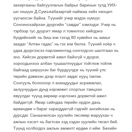
захиргааны байгууллагын байрыг барихын тулд УИХ-
ын гишүүн Д.Сумъяабазартай наймаа хийх нөхцөл
үүсчихсэн байна. Түүнийг учир мэдэх хүмүүс
Сонгинохайрхан дүүргийн “савдаг” хэмээдэг. Учир нь
тэрбээр тус дүүрэгт ямар л томилгоо хийгдэнэ
бүгдийнхийг нь биш юм гэхэд 80 хувийнх нь замыг
заадаг “Алтан гадас” нь гэх юм билээ. Түүний хоёр ч
удаа дүүргээсээ парламентад сонгогдсон шалтгаан нь
энэ. Хийсэн дорвитой ажил байхгүй ч дүүрэг,
хороодынхоо албан тушаалтнуудыг тойглож тойлж
байгаад ширүүхэн баг бүрдүүлдэг нь түүний улс
төрийн дэвжээн дээр ялалт авдаг нууц тактик.
Сонгууль болохоор л ахмадуудыг асрамжлах,
залуучуудын дунд нэрэмжит спортын тэмцээн
явуулдаг түүнд өөрөөр нэрлэчих дорвитой ажил
байдаггүй. Ямар сайндаа төрийн ордон дахь
өрөөндөө ч бараг харагддаггүй гэдгийг ангийнхан нь
дурсдаг. Санаачилсан хуулийн төслөөр маруухан ч
ажлын хэсэгт нь багтсан хэд хэдэн хуулийн төсөл бий.
Түүнд холбогдох ажлын амжилт ердөө л ийм. Бөхийн