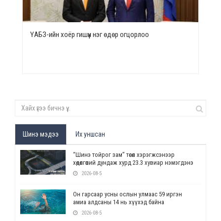
ҮАБЗ-ийн хоёр гишүүн нэг өдөр огцорлоо
Шинэ мэдээ
Их уншсан
“Шинэ тойрог зам” төсөл хэрэгжсэнээр
хөдөлгөөний дундаж хурд 23.3 хувиар нэмэгдэнэ
2026-08-5
Он гарсаар усны ослын улмаас 59 иргэн
амиа алдсаны 14 нь хүүхэд байна
2026-08-5