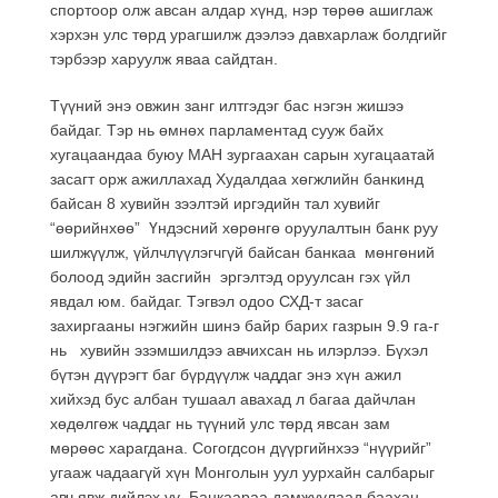
спортоор олж авсан алдар хүнд, нэр төрөө ашиглаж
хэрхэн улс төрд урагшилж дээлээ давхарлаж болдгийг
тэрбээр харуулж яваа сайдтан.
Түүний энэ овжин занг илтгэдэг бас нэгэн жишээ
байдаг. Тэр нь өмнөх парламентад сууж байх
хугацаандаа буюу МАН зургаахан сарын хугацаатай
засагт орж ажиллахад Худалдаа хөгжлийн банкинд
байсан 8 хувийн зээлтэй иргэдийн тал хувийг
“өөрийнхөө” Үндэсний хөрөнгө оруулалтын банк руу
шилжүүлж, үйлчлүүлэгчгүй байсан банкаа мөнгөний
болоод эдийн засгийн эргэлтэд оруулсан гэх үйл
явдал юм. байдаг. Тэгвэл одоо СХД-т засаг
захиргааны нэгжийн шинэ байр барих газрын 9.9 га-г
нь хувийн эзэмшилдээ авчихсан нь илэрлээ. Бүхэл
бүтэн дүүрэгт баг бүрдүүлж чаддаг энэ хүн ажил
хийхэд бус албан тушаал авахад л багаа дайчлан
хөдөлгөж чаддаг нь түүний улс төрд явсан зам
мөрөөс харагдана. Согогдсон дүүргийнхээ “нүүрийг”
угааж чадаагүй хүн Монголын уул уурхайн салбарыг
авч явж дийлэх үү. Банкаараа дамжуулаад баахан