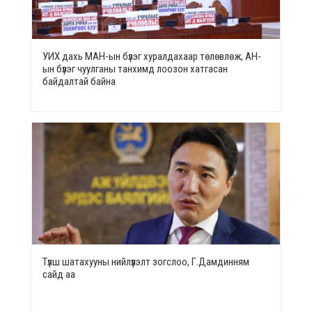
УИХ дахь МАН-ын бүлэг хуралдахаар төлөвлөж, АН-
ын бүлэг чуулганы танхимд лоозон хатгасан
байдалтай байна
Түлш шатахууны нийлүүлэлт зогслоо, Г.Дамдинням
сайд аа