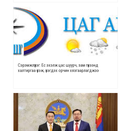
Сэрэмжлүүлэг: Ес эхэлж цас шуурч, зам гүвээнд
халтиргаа үүсэж, үзэгдэх орчин хязгаарлагджээ