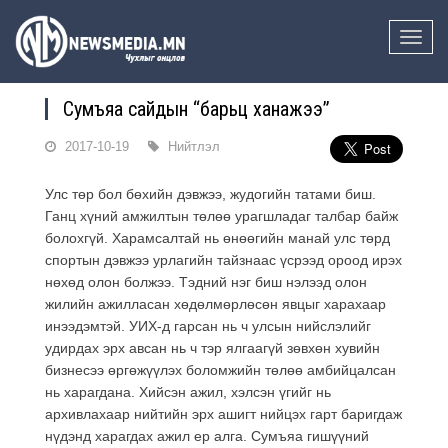
Toggle
naviga
Сумъяа сайдын “барьц ханажээ”
2017-10-19
Нийтлэл
Улс төр бол бөхийн дэвжээ, жудогийн татами биш.
Ганц хүний амжилтын төлөө урагшладаг талбар байж
болохгүй. Харамсалтай нь өнөөгийн манай улс төрд
спортын дэвжээ урлагийн тайзнаас үсрээд ороод ирэх
нөхөд олон болжээ. Тэдний нэг биш нэлээд олон
жилийн ажилласан хөдөлмөрлөсөн явцыг харахаар
инээдэмтэй. УИХ-д гарсан нь ч улсын нийслэлийг
удирдах эрх авсан нь ч тэр ялгаагүй зөвхөн хувийн
бизнесээ өргөжүүлэх боломжийн төлөө амбийцалсан
нь харагдана. Хийсэн ажил, хэлсэн үгийг нь
архивлахаар нийтийн эрх ашигт нийцэх гарт баригдаж
нүдэнд харагдах ажил ер алга. Сумъяа гишүүний