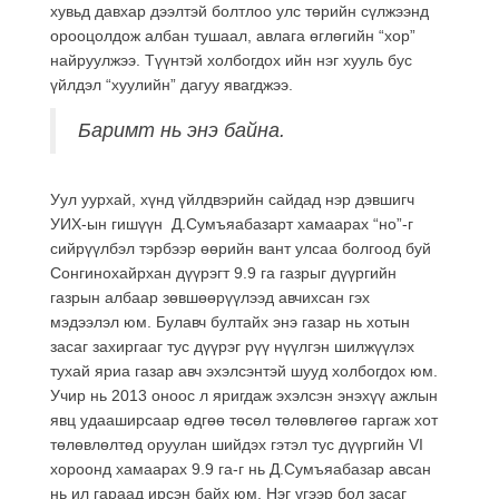
хувьд давхар дээлтэй болтлоо улс төрийн сүлжээнд
орооцолдож албан тушаал, авлага өглөгийн “хор”
найруулжээ. Түүнтэй холбогдох ийн нэг хууль бус
үйлдэл “хуулийн” дагуу явагджээ.
Баримт нь энэ байна.
Уул уурхай, хүнд үйлдвэрийн сайдад нэр дэвшигч
УИХ-ын гишүүн Д.Сумъяабазарт хамаарах “но”-г
сийрүүлбэл тэрбээр өөрийн вант улсаа болгоод буй
Сонгинохайрхан дүүрэгт 9.9 га газрыг дүүргийн
газрын албаар зөвшөөрүүлээд авчихсан гэх
мэдээлэл юм. Булавч бултайх энэ газар нь хотын
засаг захиргааг тус дүүрэг рүү нүүлгэн шилжүүлэх
тухай яриа газар авч эхэлсэнтэй шууд холбогдох юм.
Учир нь 2013 оноос л яригдаж эхэлсэн энэхүү ажлын
явц удааширсаар өдгөө төсөл төлөвлөгөө гаргаж хот
төлөвлөлтөд оруулан шийдэх гэтэл тус дүүргийн VI
хороонд хамаарах 9.9 га-г нь Д.Сумъяабазар авсан
нь ил гараад ирсэн байх юм. Нэг үгээр бол засаг