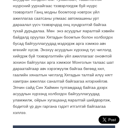
нүүрсний уурхайгаас тээвэрлэгдэж буй нүүрс
тээвэрлэлт Ганц модны боомтоор нэвтрэх үйл
ажиллагаа саатсаны улмаас автомашины урт
дараалал үүсч тээвэрчдэд онц хүндрэлтэй байгаа
тухай дурьдалаа. Мөн энэ асуудлыг яаралтай хэвийн
байдалд оруулах Хятадын боомтын болон холбогдох
бусад байгууллагуудад мэдэгдэж арга хэмжээ авч
өгөхийг хүсэв. Энэхүү асуудлын хүрээнд тус чиглэлд
хийгдэж буй тээвэрлэлтийн үйл ажиллагааг оновчтой
зохион байгуулах арга хэмжээг Монголын талаас шат
дараатайгаар авч хэрэгжүүлж байгаа бөгөөд хил,
гаалийн хяналтын чиглэлд Хятадын талтай илүү нягт
хамтран ажиллах саналтай байгаагаа илэрхийлэв.
Элчин сайд Син Хаймин тулгамдаад байгаа дээрх
асуудлын хүрээнд холбогдох байгууллагуудад
уламжилж, ойрын хугацаанд яаралтай шийдвэрлэж,
бодитой үр дүн гаргана гэдэгт итгэлтэй байгаагаа
хэллээ.