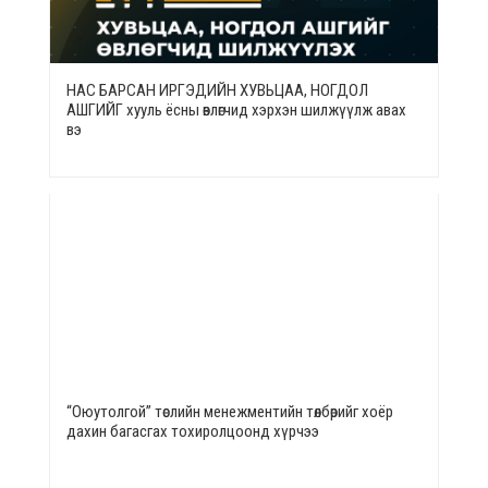
НАС БАРСАН ИРГЭДИЙН ХУВЬЦАА, НОГДОЛ
АШГИЙГ хууль ёсны өвлөгчид хэрхэн шилжүүлж авах
вэ
“Оюутолгой” төслийн менежментийн төлбөрийг хоёр
дахин багасгах тохиролцоонд хүрчээ