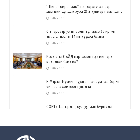
“Шинэ тойрог зам” төсөл хэрэгжсэнээр
хөдөлгөөний дундаж хурд 23.3 хувиар нэмэгдэнэ
2026-08-5
Он гарсаар усны ослын улмаас 59 иргэн
амиа алдсаны 14 нь хүүхэд байна
2026-08-5
Ирэх онд САЙД нар хэдэн төгрөгийн эрх
мэдэлтэй байх вэ?
2026-08-5
Н.Учрал: Бүсийн чуулган, форум, салбарын
ойн арга хэмжээг цуцална
2026-08-5
СОР17: Цэцэрлэг, сургуулийн бүртгэлд
өөрчлөлт орно
2026-08-5
УЕПГ: Биеэ үнэлэхийг зохион байгуулж, хүн
худалдаалсан хэргүүдийг шүүхэд