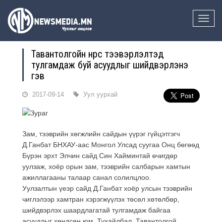
Toggle
naviga
Тавантолгойн нүүрс тээвэрлэлтэд
тулгамдаж буй асуудлыг шийдвэрлэнэ
гэв
2017-09-14
Уул уурхай
Зам, тээврийн хөгжлийн сайдын үүрэг гүйцэтгэгч
Д.Ганбат БНХАУ-аас Монгол Улсад суугаа Онц бөгөөд
Бүрэн эрхт Элчин сайд Син Хайминтай өчигдөр
уулзаж, хоёр орын зам, тээврийн салбарын хамтын
ажиллагааны талаар санал солилцлоо.
Уулзалтын үеэр сайд Д.Ганбат хоёр улсын тээврийн
чиглэлээр хамтран хэрэгжүүлэх төсөл хөтөлбөр,
шийдвэрлэх шаардлагатай тулгамдаж байгаа
асуудлыг хөндсөн юм. Тухайлбал, Тавантолгой