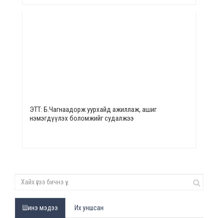
ЭТТ: Б.Чагнаадорж уурхайд ажиллаж, ашиг
нэмэгдүүлэх боломжийг судалжээ
Шинэ мэдээ
Их уншсан