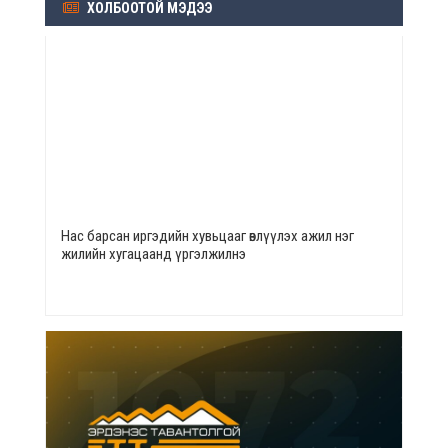
ХОЛБООТОЙ МЭДЭЭ
Нас барсан иргэдийн хувьцааг өвлүүлэх ажил нэг
жилийн хугацаанд үргэлжилнэ