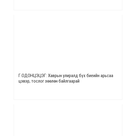
Г.ОДОНЦЭЦЭГ: Хаврын улиралд бүх биеийн арьсаа
цэвэр, тослог зөөлөн байлгаарай