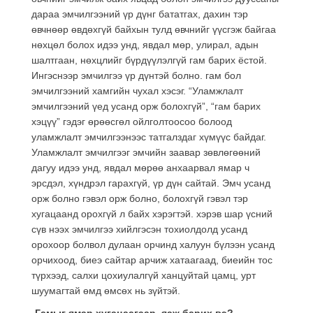
дараа эмчилгээний үр дүнг бататгах, дахин тэр
өвчнөөр өвдөхгүй байхын тулд өвчнийг үүсгэж байгаа
нөхцөл болох идээ унд, явдал мөр, улирал, адын
шалтгаан, нөхцлийг бүрдүүлэлгүй гам барих ёстой.
Ингэснээр эмчилгээ үр дүнтэй болно. гам бол
эмчилгээний хамгийн чухал хэсэг. “Уламжлалт
эмчилгээний үед усанд орж болохгүй”, “гам барих
хэцүү” гэдэг өрөөсгөл ойлголтоосоо болоод
уламжлалт эмчилгээнээс татгалздаг хүмүүс байдаг.
Уламжлалт эмчилгээг эмчийн заавар зөвлөгөөний
дагуу идээ унд, явдал мөрөө анхаарвал ямар ч
эрсдэл, хүндрэл гарахгүй, үр дүн сайтай. Эмч усанд
орж болно гэвэл орж болно, болохгүй гэвэл тэр
хугацаанд орохгүй л байх хэрэгтэй. хэрэв шар үсний
сүв нээх эмчилгээ хийлгэсэн тохиолдолд усанд
орохоор болвол дулаан орчинд халуун бүлээн усанд
орчихоод, биеэ сайтар арчиж хатаагаад, биеийн тос
түрхээд, салхи цохиулалгүй ханцуйтай цамц, урт
шуумагтай өмд өмсөх нь зүйтэй.
-Гамыг ямар хугацаагаар, яаж барих вэ?