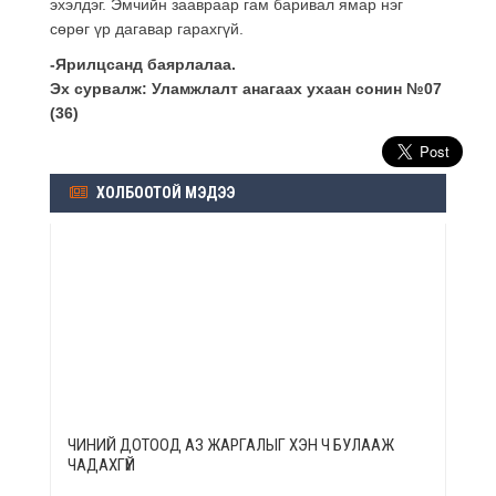
эхэлдэг. Эмчийн заавраар гам баривал ямар нэг
сөрөг үр дагавар гарахгүй.
-Ярилцсанд баярлалаа.
Эх сурвалж: Уламжлалт анагаах ухаан сонин №07
(36)
ХОЛБООТОЙ МЭДЭЭ
ЧИНИЙ ДОТООД АЗ ЖАРГАЛЫГ ХЭН Ч БУЛААЖ
ЧАДАХГҮЙ