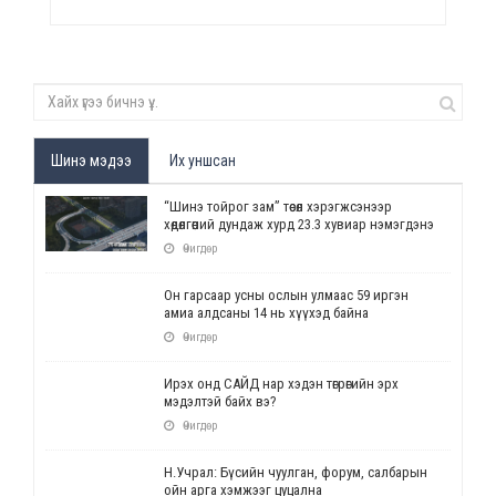
Шинэ мэдээ
Их уншсан
“Шинэ тойрог зам” төсөл хэрэгжсэнээр
хөдөлгөөний дундаж хурд 23.3 хувиар нэмэгдэнэ
Өчигдөр
Он гарсаар усны ослын улмаас 59 иргэн
амиа алдсаны 14 нь хүүхэд байна
Өчигдөр
Ирэх онд САЙД нар хэдэн төгрөгийн эрх
мэдэлтэй байх вэ?
Өчигдөр
Н.Учрал: Бүсийн чуулган, форум, салбарын
ойн арга хэмжээг цуцална