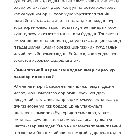
ууж байхдаа ходоодны галын илчээ хэвийн хэмжээнд
барих ёстой. Архи дарс, халуун ногоотой хоол зэрэг
хэт халуун чанарын хоол хүнс хэрэглэвэл эмийн
шимийг авахаасаа өмнө шатаагаад хаячихдаг. Бүр
эсрэгээрээ жимс, тараг гэх мэт хүйтэн чанарын хоол
хүнс түлхүү хэрэглэвэл галын илч буурдаг. Тэгсэнээр
эм хүний биед нөлөөлж чадахгүй байсаар цөв болоод
л гадагшилна. Эмийг биедээ шингээхийн тулд галын
илчийг хэвийн хэмжээнд нь байлгаж, хоол ундаа зөв
зохистой хэрэглэх шаардлагатай.
-Эмчилгээний дараа гам алдвал ямар сөрөх үр
дагавар илрэх вэ?
-Өмнө нь илэрч байсан өвчний шинж тэмдэг дахин
илрэх, мөн нэмэлтээр өөр өвчин үүсч, хүндрэх
эрсдэлтэй. гам алдсанаар зарим хүмүүс эмчилгээ үр
дүнгээ өгсөнгүй гэж боддог. Ер нь уламжлалт
анагаахын эмчилгээ бүр урьдал эмчилгээ, үндсэн
эмчилгээ, сүүлийг таслах эмчилгээ гэсэн гурван үе
шаттайгаар явагддаг. Учир нь уламжлалт эмчилгээний
гол зарчим бол өвчний шинж тэмдгийг дарахаас гадна