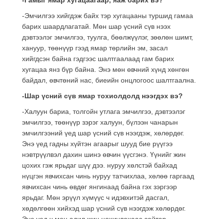
-Эмчилгээ хийгдэж байх тэр хугацааны туршид гамаа
барих шаардлагатай. Мөн шар үсний сүв нээх
дэвтээлэг эмчилгээ, туулга, бөөлжүүлэг, зөөлөн шимт,
хануур, төөнүүр гээд ямар төрлийн эм, засал
хийгдсэн байна гэдгээс шалтгаалаад гам барих
хугацаа янз бүр байна. Энэ мөн өвчний хүнд хөнгөн
байдал, өвчтөний нас, биеийн онцлогоос шалтгаална.
-Шар үсний сүв ямар тохиолдолд нээгдэх вэ?
-Халуун бариа, толгойн утлага эмчилгээ, дэвтээлэг
эмчилгээ, төөнүүр зэрэг халуун, бүлээн чанарын
эмчилгээний үед шар үсний сүв нээгдэж, хөлөрдөг.
Энэ үед гадны хүйтэн агаарыг шууд бие рүүгээ
нэвтрүүлвэл дахин шинэ өвчин үүсгэнэ. Үүнийг жин
цохих гэж ярьдаг шүү дээ. нуруу хөлстэй байхад
нүцгэн явчихсан чинь нуруу татчихлаа, хөлөө гаргаад
явчихсан чинь өвдөг янгинаад байна гэх зэргээр
ярьдаг. Мөн эрүүл хүмүүс ч идэвхитэй дасгал,
хөдөлгөөн хийхэд шар үсний сүв нээгдэж хөлөрдөг.
Энэ үед ч мөн адил жин цохиулахаас сайтар