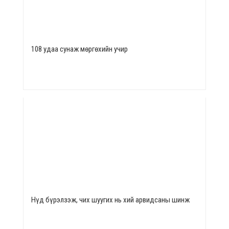
108 удаа сунаж мөргөхийн учир
Нүд бүрэлзэж, чих шуугих нь хий арвидсаны шинж