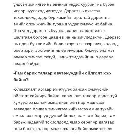
үндсэн эмчилгээ нь өвчнийг үндэс суурийг нь бүрэн
илааршуулахад чиглэдэг. Даралт нь ихэссэн
тохиолдолд өдөр бүр химийн гаралтай даралтны
эмийг олон жилийн туршид уудаг хүмүүс их байна.
Энэ үед даралт нь буурна, харин даралт ихсэх
шалтгаан болсон цаад өвчин нь эмчлэгдэхгүй. Дээрээс
нь өдөр бүр химийн бодис хэрэглэснээр элэг, ходоод,
бөөр зэрэг эрхтэнийг нь өвчлүүлдэг. Хүмүүс энэ мэт
өвчнөө эмчлэе гэхгүй, шинж тэмдэгийг нь л дараад
яваад байдаг.
-Гам барих талаар өвчтөнүүдийн ойлголт хэр
байна?
-Уламжлалт аргаар эмчлүүлж байсан хүмүүсийн
ойлголт сайжирч байна. харин энэ талаар мэдлэггүй
хүмүүстээ манай эмнэлгийн эмч нар маш сайн
зөвлөдөг. Аливаа эмчилгээг хийхээсээ өмнө тухайн
эмчилгээ ямар үр дүнтэй болох, яаж гам барих, гам
барьж чадаагүй тохиолдолд ямар сөрөг үр дагавар
гарч болох талаар мэдээлэл өгч байж эмчилгээгээ