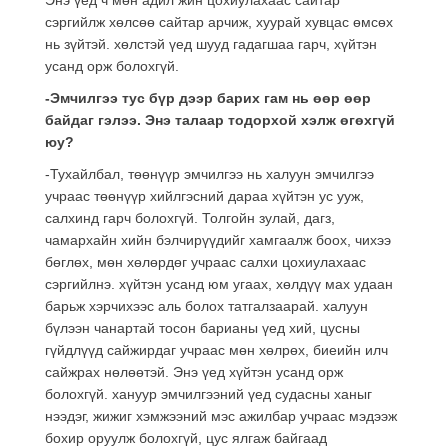
сэргийлж хөлсөө сайтар арчиж, хуурай хувцас өмсөх
нь зүйтэй. хөлстэй үед шууд гадагшаа гарч, хүйтэн
усанд орж болохгүй.
-Эмчилгээ тус бүр дээр барих гам нь өөр өөр
байдаг гэлээ. Энэ талаар тодорхой хэлж өгөхгүй
юу?
-Тухайлбал, төөнүүр эмчилгээ нь халуун эмчилгээ
учраас төөнүүр хийлгэсний дараа хүйтэн ус ууж,
салхинд гарч болохгүй. Толгойн зулай, дагз,
чамархайн хийн бэлчирүүдийг хамгаалж боох, чихээ
бөглөх, мөн хөлөрдөг учраас салхи цохиулахаас
сэргийлнэ. хүйтэн усанд юм угаах, хөлдүү мах удаан
барьж хэрчихээс аль болох татгалзаарай. халуун
бүлээн чанартай тосон барианы үед хий, цусны
гүйдлүүд сайжирдаг учраас мөн хөлрөх, биеийн илч
сайжрах нөлөөтэй. Энэ үед хүйтэн усанд орж
болохгүй. хануур эмчилгээний үед судасны ханыг
нээдэг, жижиг хэмжээний мэс ажилбар учраас мэдээж
бохир оруулж болохгүй, цус ялгаж байгаад