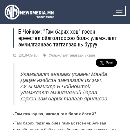
Toggle
naviga
Б.Чойном: “Гам барих хэцүү” гэсэн
өрөөсгөл ойлголтоосоо болж уламжлалт
эмчилгээнээс татгалзах нь буруу
2019-09-18
Уламжлалт анагаах ухаан
Уламжлалт анагаах ухааны Манба
Дацан нэгдсэн эмнэлгийн их эмч,
АУ-ы магистр Б.Чойномтой
уламжлалт эмчилгээний дараа
хэрхэн гам барих талаар ярилцлаа.
-Гам гэж юу вэ, яагаад гам барих ёстой?
-Гам барих гэдэг нь биеэ гамнах гэсэн үг. Аливаа
өвчнийг эмчилж байх явцад болон эмчилгээ дууссаны