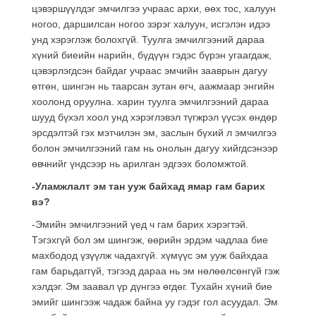
цэвэршүүлдэг эмчилгээ учраас архи, өөх тос, халуун
ногоо, даршилсан ногоо зэрэг халуун, исгэлэн идээ
унд хэрэглэж болохгүй. Туулга эмчилгээний дараа
хүний биеийн нарийн, бүдүүн гэдэс бүрэн угаагдаж,
цэвэрлэгдсэн байдаг учраас эмчийн зааврын дагуу
өтгөн, шингэн нь таарсан зутан өгч, аажмаар энгийн
хоолонд оруулна. харин туулга эмчилгээний дараа
шууд бүхэл хоол унд хэрэглэвэл түгжрэл үүсэх өндөр
эрсдэлтэй гэх мэтчилэн эм, заслын бүхий л эмчилгээ
болон эмчилгээний гам нь онолын дагуу хийгдсэнээр
өвчнийг үндсээр нь арилган эдгээх боломжтой.
-Уламжлалт эм тан ууж байхад ямар гам барих
вэ?
-Эмийн эмчилгээний үед ч гам барих хэрэгтэй.
Тэгэхгүй бол эм шингэж, өөрийн эрдэм чадлаа бие
махбодод үзүүлж чадахгүй. хүмүүс эм ууж байхдаа
гам барьдаггүй, тэгээд дараа нь эм нөлөөлсөнгүй гэж
хэлдэг. Эм заавал үр дүнгээ өгдөг. Тухайн хүний бие
эмийг шингээж чадаж байна уу гэдэг гол асуудал. Эм