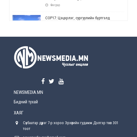
Өчигдөр
СОР17: Цэцэрлэг, сургуулийн бүртгэлд
өөрчлөлт орно
Өчигдөр
УЕПГ: Биеэ үнэлэхийг зохион байгуулж, хүн
худалдаалсан хэргүүдийг шүүхэд
шилжүүлжээ
Өчигдөр
Өнөөдрийн онч үг
Өчигдөр
NEWSMEDIA.MN
Энэ сарын 15-наас эхлэн замын хөдөлгөөнд
өөрчлөлт орно
Бидний тухай
2026-08-4
ХАЯГ
С.Бямбацогт: Иргэд, бизнес эрхлэгчдэд
Сүхбаатар дүүрэг 7-р хороо Эрхүүгийн гудамж Дэлгэр төв 301
хүрсэн өгөөжөөрөө ажлаа үнэлж, хэрэгжилтээ
тайлагнадаг байх ёстой
тоот
2026-08-4