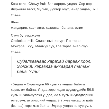
Кока кола, Сhewy fruit, Зөв аарцны ундаа, Сор сор,
Жүржийн талст, Мульти, Доктор жүүс, Анар ундаа, 370
ундаа
Жимс
мандарин, хар чавга, хатаасан банана, алим
Сүүн бүтээгдэхүүн
Chokolate milk, Сливочный иогурт, Rio тараг,
Монфреш сүү, Маамуу сүү, Гоё тараг, Анар сүүн
ундаа
Судалгаанаас харахад дараах хоол,
хүнсний хэрэглээ анхаарал татаж
байв. Үүнд:
· Ундаа – Сурагчдын 66 хувь нь ундааг байнга
хэрэглэж байна. Ундаа хэрэглэдэг хүүхдүүдийн 56.8
хувь нь хийжүүлсэн ундаа, 33.5 хувь нь үйлдвэрийн
өтгөрүүлсэн жимсний ундаа, 9.7 хувь чихэрлэг цайг
(ice tea) хэрэглэж байна. Эдгээр ундаа нь сургууль