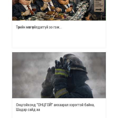
Төрийн мөнгө уйлдаггүй ээ гэж…
Онцгойхонд “ОНЦГОЙ” анхаарал хэрэгтэй байна,
Шадар сайд аа