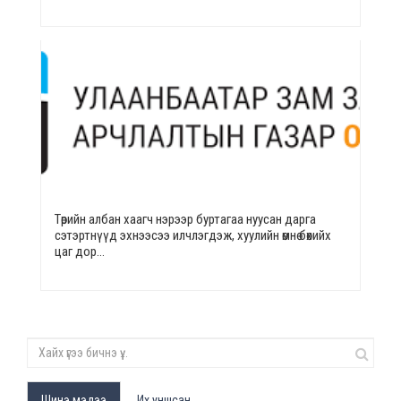
Төрийн албан хаагч нэрээр буртагаа нуусан дарга
сэтэртнүүд эхнээсээ илчлэгдэж, хуулийн өмнө бөхийх
цаг дор…
Шинэ мэдээ
Их уншсан