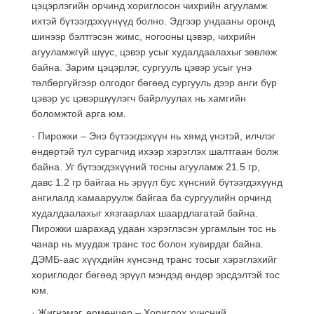
цэцэрлэгийн орчинд хориглосон чихрийн агууламж
ихтэй бүтээгдэхүүнүүд болно. Эдгээр ундааны оронд
шинээр бэлтгэсэн жимс, ногооны цэвэр, чихрийн
агууламжгүй шүүс, цэвэр усыг худалдаалахыг зөвлөж
байна. Зарим цэцэрлэг, сургууль цэвэр усыг үнэ
төлбөргүйгээр олгодог бөгөөд сургууль дээр анги бүр
цэвэр ус цэвэршүүлэгч байрлуулах нь хамгийн
боломжтой арга юм.
· Пирожки – Энэ бүтээгдэхүүн нь хямд үнэтэй, илчлэг
өндөртэй тул сурагчид ихээр хэрэглэх шалтгаан болж
байна. Уг бүтээгдэхүүний тосны агууламж 21.5 гр,
давс 1.2 гр байгаа нь эрүүл бус хүнсний бүтээгдэхүүнд
ангилалд хамааруулж байгаа ба сургуулийн орчинд
худалдаалахыг хязгаарлах шаардлагатай байна.
Пирожки шарахад удаан хэрэглэсэн ургамлын тос нь
чанар нь муудаж транс тос болон хувирдаг байна.
ДЭМБ-аас хүүхдийн хүнсэнд транс тосыг хэрэглэхийг
хориглодог бөгөөд эрүүл мэндэд өндөр эрсдэлтэй тос
юм.
· Жигнэмэг, өрмөнцөр – Хориглох хүнсний