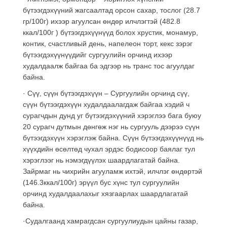
бүтээгдэхүүний жагсаалтад орсон сахар, тослог (28.7
гр/100г) ихээр агуулсан өндөр илчлэгтэй (482.8
ккал/100г ) бүтээгдэхүүнүүд болох хрустик, монамур,
контик, счастливый день, напелеон торт, кекс зэрэг
бүтээгдэхүүнүүдийг сургуулийн орчинд ихээр
худалдаалж байгаа ба эдгээр нь транс тос агуулдаг
байна.
· Сүү, сүүн бүтээгдэхүүн – Сургуулийн орчинд сүү,
сүүн бүтээгдэхүүн худалдаалагдаж байгаа хэдий ч
сурагчдын дунд уг бүтээгдэхүүний хэрэглээ бага буюу
20 сурагч дутмын дөнгөж нэг нь сургууль дээрээ сүүн
бүтээгдэхүүн хэрэглэж байна. Сүүн бүтээгдэхүүнүүд нь
хүүхдийн өсөлтөд чухал эрдэс бодисоор баялаг тул
хэрэглээг нь нэмэгдүүлэх шаардлагатай байна.
Зайрмаг нь чихрийн агууламж ихтэй, илчлэг өндөртэй
(146.3ккал/100г) эрүүл бус хүнс тул сургуулийн
орчинд худалдаалахыг хязгаарлах шаардлагатай
байна.
·Судалгаанд хамрагдсан сургуулиудын цайны газар,