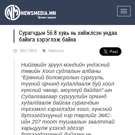
Toggle
naviga
Сурагчдын 56.8 хувь нь хийжүүлсэн ундаа
байнга хэрэглэж байна
2017-09-6
Нийтлэл
Нийгмийн эрүүл мэндийн үндэсний
төвийн Хоол судлалын албаны
“Ерөнхий боловсролын сургууль,
түүний орчинд худалдаалж буй хоол
хүнсний чанар, аюулгүй байдал”-ын
Судалгаагаар сургуулийн орчинд
худалдаалж байгаа сурагчдын
түгээмэл хэрэглэдэг хоол, хүнсний
бүтээгдэхүүний нэр төрлийг ЭМС-
ийн 207 тоот тушаалын заалттай
харьцуулж үзэхэд эдгээр
бүтээгдэхүүний дийлэнх нь