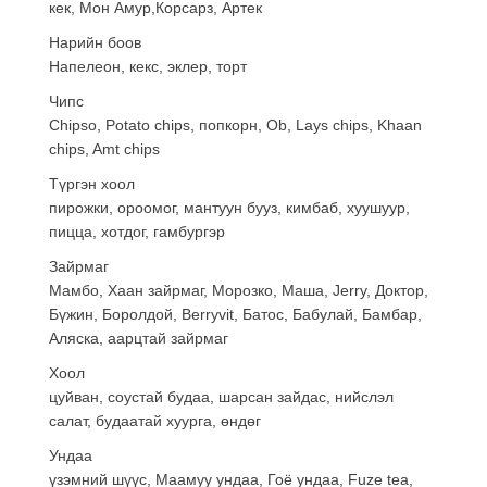
кек, Мон Амур,Корсарз, Артек
Нарийн боов
Напелеон, кекс, эклер, торт
Чипс
Chipso, Potato chips, попкорн, Ob, Lays chips, Khaan
chips, Amt chips
Түргэн хоол
пирожки, ороомог, мантуун бууз, кимбаб, хуушуур,
пицца, хотдог, гамбургэр
Зайрмаг
Мамбо, Хаан зайрмаг, Морозко, Маша, Jerry, Доктор,
Бүжин, Боролдой, Berryvit, Батос, Бабулай, Бамбар,
Аляска, аарцтай зайрмаг
Хоол
цуйван, соустай будаа, шарсан зайдас, нийслэл
салат, будаатай хуурга, өндөг
Ундаа
үзэмний шүүс, Маамуу ундаа, Гоё ундаа, Fuze tea,