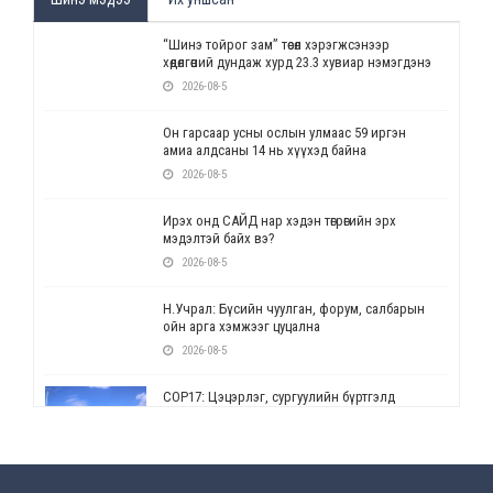
“Шинэ тойрог зам” төсөл хэрэгжсэнээр
хөдөлгөөний дундаж хурд 23.3 хувиар нэмэгдэнэ
2026-08-5
Он гарсаар усны ослын улмаас 59 иргэн
амиа алдсаны 14 нь хүүхэд байна
2026-08-5
Ирэх онд САЙД нар хэдэн төгрөгийн эрх
мэдэлтэй байх вэ?
2026-08-5
Н.Учрал: Бүсийн чуулган, форум, салбарын
ойн арга хэмжээг цуцална
2026-08-5
СОР17: Цэцэрлэг, сургуулийн бүртгэлд
өөрчлөлт орно
2026-08-5
УЕПГ: Биеэ үнэлэхийг зохион байгуулж, хүн