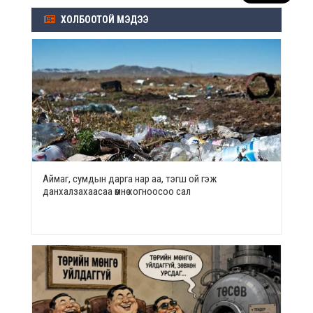
ХОЛБООТОЙ МЭДЭЭ
Аймаг, сумдын дарга нар аа, тэгш ой гэж
данхалзахаасаа өмнө хогноосоо сал