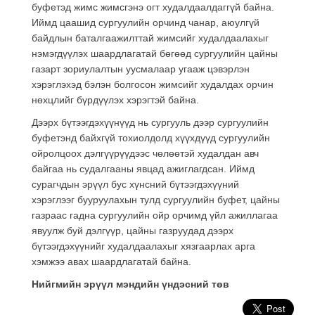
буфетэд жимс жимсгэнэ огт худалдаалдаггүй байна.
Иймд цаашид сургуулийн орчинд чанар, аюулгүй
байдлын баталгаажилттай жимсийг худалдаалахыг
нэмэгдүүлэх шаардлагатай бөгөөд сургуулийн цайны
газарт зориулалтын уусмалаар угааж цэвэрлэн
хэрэглэхэд бэлэн болгосон жимсийг худалдах орчин
нөхцлийг бүрдүүлэх хэрэгтэй байна.
Дээрх бүтээгдэхүүнүүд нь сургууль дээр сургуулийн
буфетэнд байхгүй тохиолдолд хүүхдүүд сургуулийн
ойролцоох дэлгүүрүүдээс чөлөөтэй худалдан авч
байгаа нь судалгааны явцад ажиглагдсан. Иймд
сурагчдын эрүүл бус хүнсний бүтээгдэхүүний
хэрэглээг бууруулахын тулд сургуулийн буфет, цайны
газраас гадна сургуулийн ойр орчимд үйл ажиллагаа
явуулж буй дэлгүүр, цайны газруудад дээрх
бүтээгдэхүүнийг худалдаалахыг хязгаарлах арга
хэмжээ авах шаардлагатай байна.
Нийгмийн эрүүл мэндийн үндэсний төв