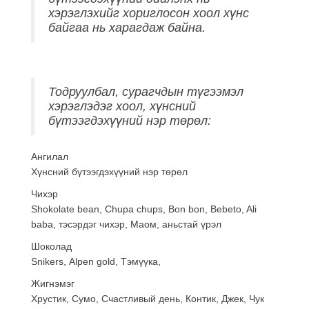
хэрэглэхийг хориглосон хоол хүнс
байгаа нь харагдаж байна.
Тодруулбал, сурагчдын түгээмэл
хэрэглэдэг хоол, хүнсний
бүтээгдэхүүний нэр төрөл:
Ангилал
Хүнсний бүтээгдэхүүний нэр төрөл
Чихэр
Shokolatе bean, Chupa chups, Bon bon, Bebeto, Ali
baba, тэсэрдэг чихэр, Mаом, аньстай үрэл
Шоколад
Snikers, Аlpen gold, Тэмүүка,
Жигнэмэг
Хрустик, Сумо, Счастливый день, Контик, Джек, Чук