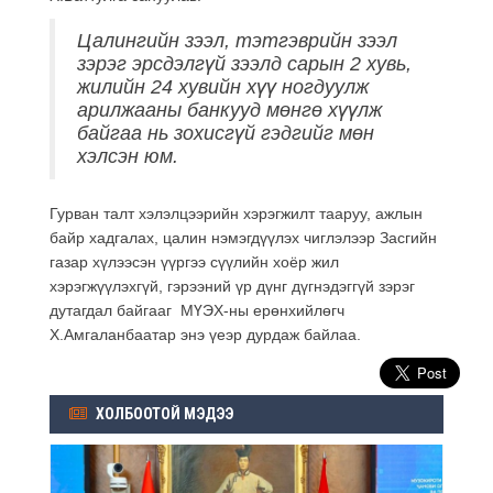
Цалингийн зээл, тэтгэврийн зээл
зэрэг эрсдэлгүй зээлд сарын 2 хувь,
жилийн 24 хувийн хүү ногдуулж
арилжааны банкууд мөнгө хүүлж
байгаа нь зохисгүй гэдгийг мөн
хэлсэн юм.
Гурван талт хэлэлцээрийн хэрэгжилт тааруу, ажлын
байр хадгалах, цалин нэмэгдүүлэх чиглэлээр Засгийн
газар хүлээсэн үүргээ сүүлийн хоёр жил
хэрэгжүүлэхгүй, гэрээний үр дүнг дүгнэдэггүй зэрэг
дутагдал байгааг МҮЭХ-ны ерөнхийлөгч
Х.Амгаланбаатар энэ үеэр дурдаж байлаа.
ХОЛБООТОЙ МЭДЭЭ