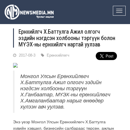
Toggle
naviga
Ерөнхийлөгч Х.Баттулга Ажил олгогч
эздийн нэгдсэн холбооны тэргүүн болон
МҮЭХ-ны ерөнхийлөгч нартай уулзав
2017-08-3
Ерөнхийлөгч
Монгол Улсын Ерөнхийлөгч
Х.Баттулга Ажил олгогч эздийн
нэгдсэн холбооны тэргүүн
Х.Ганбаатар, МҮЭХ-ны ерөнхийлөгч
Х.Амгаланбаатар нарыг өнөөдөр
хүлээн авч уулзав.
Энэ үеэр Монгол Улсын Ерөнхийлөгч Х.Баттулга
хувийн хэвшил, бизнесийн салбараас төрсөн, ажлын