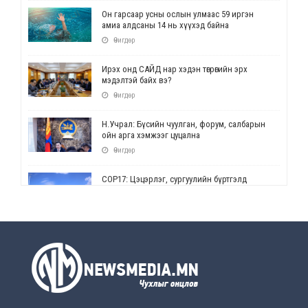
Он гарсаар усны ослын улмаас 59 иргэн
амиа алдсаны 14 нь хүүхэд байна
Өчигдөр
Ирэх онд САЙД нар хэдэн төгрөгийн эрх
мэдэлтэй байх вэ?
Өчигдөр
Н.Учрал: Бүсийн чуулган, форум, салбарын
ойн арга хэмжээг цуцална
Өчигдөр
СОР17: Цэцэрлэг, сургуулийн бүртгэлд
өөрчлөлт орно
Өчигдөр
УЕПГ: Биеэ үнэлэхийг зохион байгуулж, хүн
худалдаалсан хэргүүдийг шүүхэд
шилжүүлжээ
Өчигдөр
Өнөөдрийн онч үг