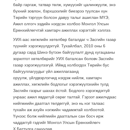
байр гаргаж, татвар төлж, хүмүүсийг цалинжуулж, энэ
бүхний зовлон, бэрхшээлийг биеэрээ туулсан хүн
Төрийн тэргүүн болсон давуу талыг ашиглан МҮЭ,
Ажил олгогч эздийн нэгдсэн холбоо Монгол Улсын
Ерөнхийлөгчтэй хамтарч ажиллах хэрэгтэйг хэллээ.
УИХ-аас хөгжлийн хөтөлбөр баталдаг ч Засгийн газар
түүнийг хэрэгжүүлдэггүй. Тухайлбал, 2010 оны 6
дугаар сард Шинэ бүтээн байгуулалт дунд хугацааны
зорилтот хөтөлбөрийг УИХ баталсан боловч Засгийн
газар хэрэгжүүлээгүй. Иймд холбогдох Төрийн бус
байгууллагуудыг үйл ажиллагаанд
оруулж, үйлдвэрлэгчид нэгдэж нийлж, хамтарч
ажиллах, хөгжлийн бодлогыг хэрэгжүүлэхийн тулд
Засгийн газрыг шахах ёстой. Бодлого хэрэгждэггүй
учраас ажил явдаггүй сөрөг талтай. Гэрээт ажилчдаас
нийгмиийн даатгал төлдөггүй, энэ нь нэг талаас
тухайн аж ахуйн нэгжийн чадамжтай холбоотой.
Үүнээс болж нийгмийн даатгалын сан босч ирж
чаддаггүй гэдгийг Монгол Улсын Ерөнхийлөгч
Х.Баттулга сануулав.