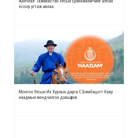
Айлчлал: Тажикистан Улсын Ерөнхийлөгчийг албан
ёсоор угтаж авлаа
Монгол Улсын Их Хурлын дарга С.Бямбацогт баяр
наадмын мэндчилгээ дэвшүүлэв