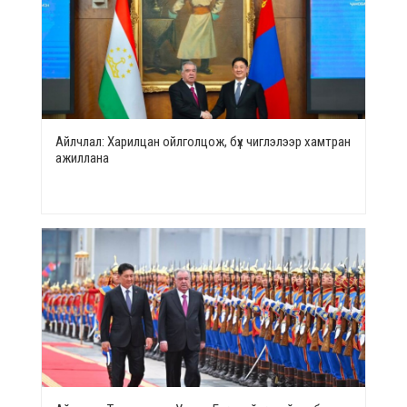
Айлчлал: Харилцан ойлголцож, бүх чиглэлээр хамтран
ажиллана