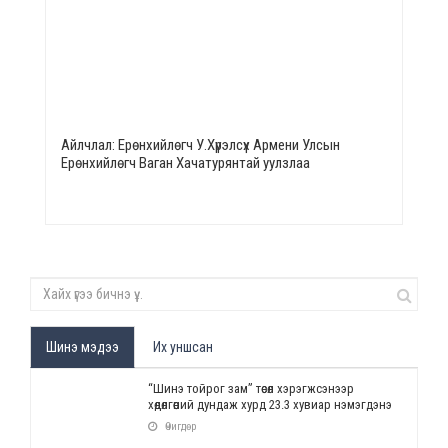
Айлчлал: Ерөнхийлөгч У.Хүрэлсүх Армени Улсын
Ерөнхийлөгч Ваган Хачатурянтай уулзлаа
Шинэ мэдээ
Их уншсан
“Шинэ тойрог зам” төсөл хэрэгжсэнээр
хөдөлгөөний дундаж хурд 23.3 хувиар нэмэгдэнэ
Өчигдөр