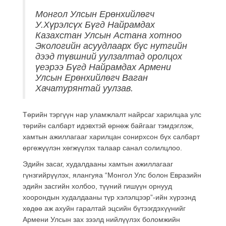
Монгол Улсын Ерөнхийлөгч
У.Хүрэлсүх Бүгд Найрамдах
Казахстан Улсын Астана хотноо
Экологийн асуудлаарх бүс нутгийн
дээд түвшний уулзалтад оролцох
үеэрээ Бүгд Найрамдах Армени
Улсын Ерөнхийлөгч Ваган
Хачатурянтай уулзав.
Төрийн тэргүүн нар уламжлалт найрсаг харилцаа улс
төрийн салбарт идэвхтэй өрнөж байгааг тэмдэглэж,
хамтын ажиллагааг харилцан сонирхсон бүх салбарт
өргөжүүлэн хөгжүүлэх талаар санал солилцлоо.
Эдийн засаг, худалдааны хамтын ажиллагааг
гүнзгийрүүлэх, ялангуяа “Монгол Улс болон Евразийн
эдийн засгийн холбоо, түүний гишүүн орнууд
хоорондын худалдааны түр хэлэлцээр”-ийн хүрээнд
хөдөө аж ахуйн гаралтай эцсийн бүтээгдэхүүнийг
Армени Улсын зах зээлд нийлүүлэх боломжийн