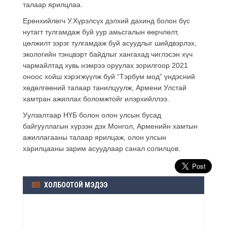
талаар ярилцлаа.
Ерөнхийлөгч У.Хүрэлсүх дэлхий дахинд болон бүс
нутагт тулгамдаж буй уур амьсгалын өөрчлөлт,
цөлжилт зэрэг тулгамдаж буй асуудлыг шийдвэрлэх,
экологийн тэнцвэрт байдлыг хангахад чиглэсэн хүч
чармайлтад хувь нэмрээ оруулах зорилгоор 2021
оноос хойш хэрэгжүүлж буй “Тэрбум мод” үндэсний
хөдөлгөөний талаар танилцуулж, Армени Улстай
хамтран ажиллах боломжтойг илэрхийллээ.
Уулзалтаар НҮБ болон олон улсын бусад
байгууллагын хүрээн дэх Монгол, Арменийн хамтын
ажиллагааны талаар ярилцаж, олон улсын
харилцааны зарим асуудлаар санал солилцов.
ХОЛБООТОЙ МЭДЭЭ