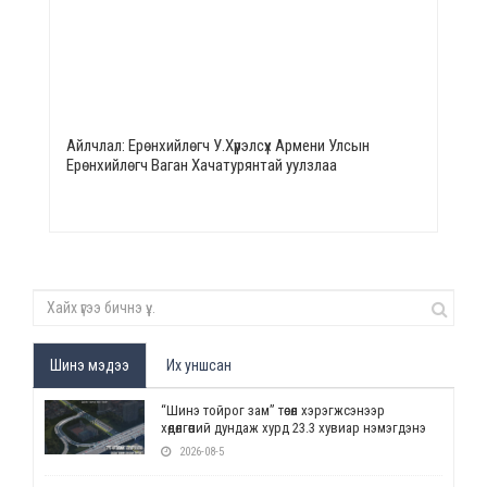
Айлчлал: Ерөнхийлөгч У.Хүрэлсүх Армени Улсын
Ерөнхийлөгч Ваган Хачатурянтай уулзлаа
Шинэ мэдээ
Их уншсан
“Шинэ тойрог зам” төсөл хэрэгжсэнээр
хөдөлгөөний дундаж хурд 23.3 хувиар нэмэгдэнэ
2026-08-5