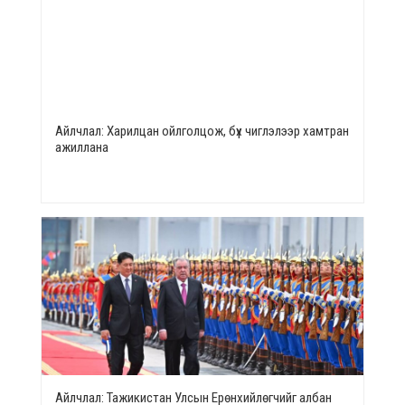
Айлчлал: Харилцан ойлголцож, бүх чиглэлээр хамтран
ажиллана
Айлчлал: Тажикистан Улсын Ерөнхийлөгчийг албан