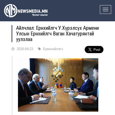
Toggle
naviga
Айлчлал: Ерөнхийлөгч У.Хүрэлсүх Армени
Улсын Ерөнхийлөгч Ваган Хачатурянтай
уулзлаа
2026-04-23
Ерөнхийлөгч