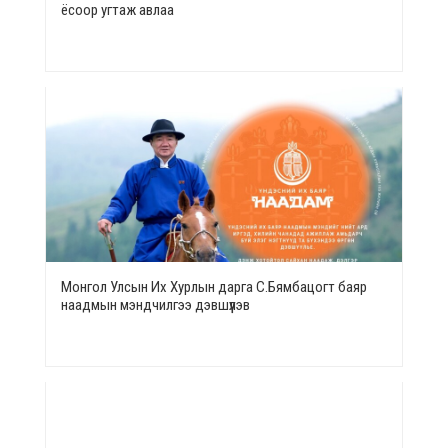
ёсоор угтаж авлаа
Монгол Улсын Их Хурлын дарга С.Бямбацогт баяр
наадмын мэндчилгээ дэвшүүлэв