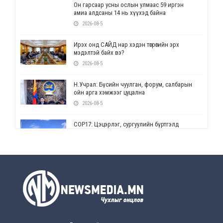
Он гарсаар усны ослын улмаас 59 иргэн
амиа алдсаны 14 нь хүүхэд байна
2026-08-5
Ирэх онд САЙД нар хэдэн төгрөгийн эрх
мэдэлтэй байх вэ?
2026-08-5
Н.Учрал: Бүсийн чуулган, форум, салбарын
ойн арга хэмжээг цуцална
2026-08-5
СОР17: Цэцэрлэг, сургуулийн бүртгэлд
өөрчлөлт орно
2026-08-5
УЕПГ: Биеэ үнэлэхийг зохион байгуулж, хүн
худалдаалсан хэргүүдийг шүүхэд
шилжүүлжээ
2026-08-5
Өнөөдрийн онч үг
2026-08-5