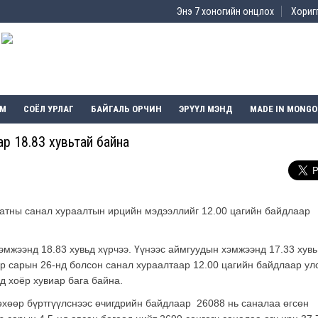
Энэ 7 хоногийн онцлох
Хоригг
ЭМ
СОЁЛ УРЛАГ
БАЙГАЛЬ ОРЧИН
ЭРҮҮЛ МЭНД
MADE IN MONGO
ар 18.83 хувьтай байна
атны санал хураалтын ирцийн мэдээллийг 12.00 цагийн байдлаар
мжээнд 18.83 хувьд хүрчээ. Үүнээс аймгуудын хэмжээнд 17.33 хувь
ар сарын 26-нд болсон санал хураалтаар 12.00 цагийн байдлаар ул
д хоёр хувиар бага байна.
өхөөр бүртгүүлснээс өчигдрийн байдлаар 26088 нь саналаа өгсөн