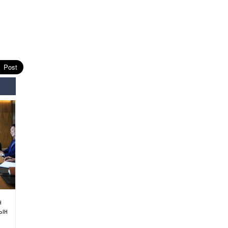
засаг “ноён”-ы суудлыг
хэн залгамжлах вэ?
2026-07-30
Улаанбурхан өвчин нь
халдварлалт өндөртэй ч
вакцинаар сэргийлэгдэх
боломжтой
2026-07-30
AI ур чадвар өндөртэй
ажилтнуудаа
байгууллагууд яагаад
алдах эрсдэлтэй болоод
байна вэ?
2026-07-30
Өнөөдрийн онч үг
2026-07-30
Дэлхийн зах зээлд
ч
газрын тосны үнэ
сын
эрчимтэй буурч байна