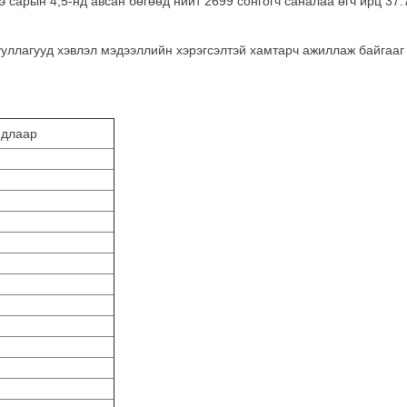
 сарын 4,5-нд авсан бөгөөд нийт 2699 сонгогч саналаа өгч ирц 37.
уллагууд хэвлэл мэдээллийн хэрэгсэлтэй хамтарч ажиллаж байгааг
йдлаар