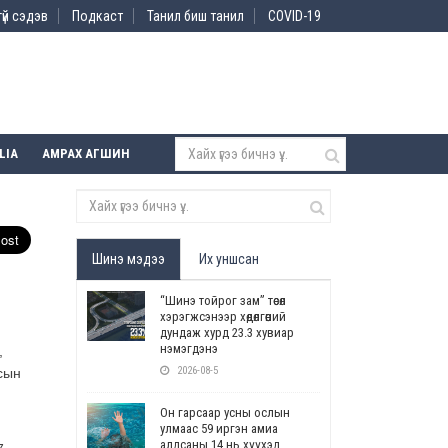
үй сэдэв
Подкаст
Танил биш танил
COVID-19
LIA
АМРАХ АГШИН
Шинэ мэдээ
Их уншсан
“Шинэ тойрог зам” төсөл
хэрэгжсэнээр хөдөлгөөний
дундаж хурд 23.3 хувиар
нэмэгдэнэ
,
2026-08-5
сын
Он гарсаар усны ослын
улмаас 59 иргэн амиа
алдсаны 14 нь хүүхэд