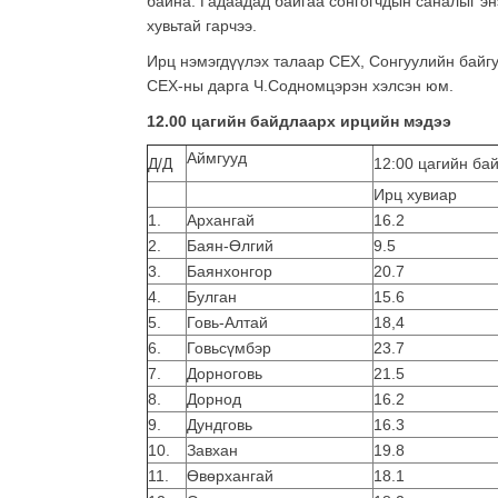
байна. Гадаадад байгаа сонгогчдын саналыг энэ
хувьтай гарчээ.
Ирц нэмэгдүүлэх талаар СЕХ, Сонгуулийн байгу
СЕХ-ны дарга Ч.Содномцэрэн хэлсэн юм.
12.00 цагийн байдлаарх ирцийн мэдээ
Аймгууд
Д/Д
12:00 цагийн ба
Ирц хувиар
1.
Архангай
16.2
2.
Баян-Өлгий
9.5
3.
Баянхонгор
20.7
4.
Булган
15.6
5.
Говь-Алтай
18,4
6.
Говьсүмбэр
23.7
7.
Дорноговь
21.5
8.
Дорнод
16.2
9.
Дундговь
16.3
10.
Завхан
19.8
11.
Өвөрхангай
18.1