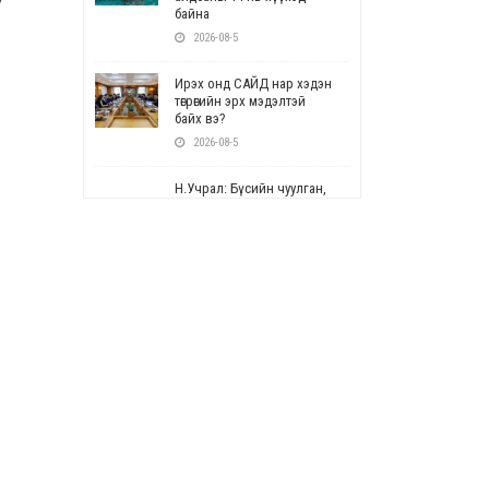
7
байна
2026-08-5
Ирэх онд САЙД нар хэдэн
төгрөгийн эрх мэдэлтэй
байх вэ?
2026-08-5
Н.Учрал: Бүсийн чуулган,
форум, салбарын ойн
арга хэмжээг цуцална
2026-08-5
СОР17: Цэцэрлэг,
сургуулийн бүртгэлд
өөрчлөлт орно
2026-08-5
УЕПГ: Биеэ үнэлэхийг
зохион байгуулж, хүн
худалдаалсан хэргүүдийг
шүүхэд шилжүүлжээ
2026-08-5