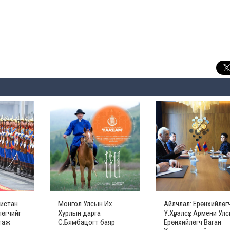
кистан
Монгол Улсын Их
Айлчлал: Ерөнхийлөг
лөгчийг
Хурлын дарга
У.Хүрэлсүх Армени Ул
гтаж
С.Бямбацогт баяр
Ерөнхийлөгч Ваган