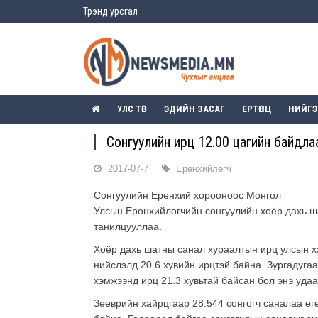
Трэнд урсгал
УЛС ТӨР
ЭДИЙН ЗАСАГ
ЕРТӨНЦ
НИЙГ
Сонгуулийн ирц 12.00 цагийн байдла
2017-07-7
Ерөнхийлөгч
Сонгуулийн Eрөнхий хорооноос Монгол
Улсын Eрөнхийлөгчийн сонгуулийн хоёр дахь ш
танилцууллаа.
Хоёр дахь шатны санал хураалтын ирц улсын хэ
нийслэлд 20.6 хувийн ирцтэй байна. Зургадуга
хэмжээнд ирц 21.3 хувьтай байсан бол энэ удаа
Зөөврийн хайрцгаар 28.544 сонгогч саналаа өг