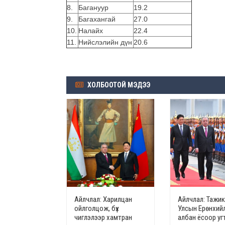
8.
Багануур
19.2
9.
Багахангай
27.0
10.
Налайх
22.4
11.
Нийслэлийн дүн
20.6
ХОЛБООТОЙ МЭДЭЭ
Айлчлал: Харилцан
Айлчлал: Тажи
ойлголцож, бүх
Улсын Ерөнхий
чиглэлээр хамтран
албан ёсоор у