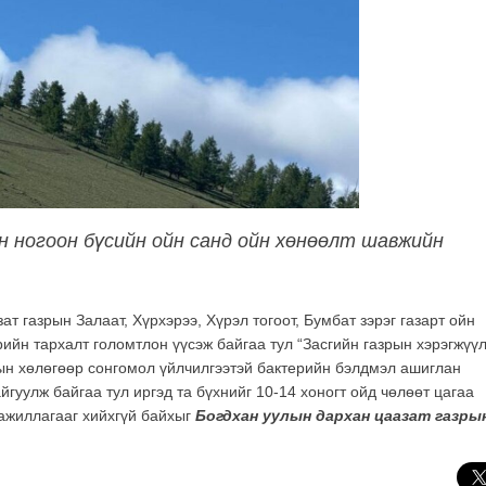
н ногоон бүсийн ойн санд ойн хөнөөлт шавжийн
т газрын Залаат, Хүрхэрээ, Хүрэл тогоот, Бумбат зэрэг газарт ойн
ийн тархалт голомтлон үүсэж байгаа тул “Засгийн газрын хэрэгжүүл
рын хөлөгөөр сонгомол үйлчилгээтэй бактерийн бэлдмэл ашиглан
гуулж байгаа тул иргэд та бүхнийг 10-14 хоногт ойд чөлөөт цагаа
 ажиллагааг хийхгүй байхыг
Богдхан уулын дархан цаазат газры