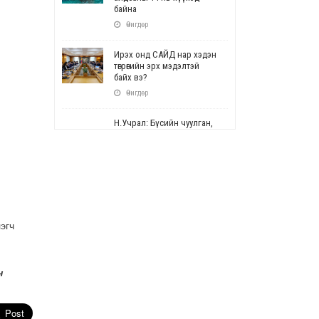
байна
Өчигдөр
Ирэх онд САЙД нар хэдэн
төгрөгийн эрх мэдэлтэй
байх вэ?
Өчигдөр
Н.Учрал: Бүсийн чуулган,
форум, салбарын ойн
арга хэмжээг цуцална
Өчигдөр
СОР17: Цэцэрлэг,
сургуулийн бүртгэлд
өөрчлөлт орно
эгч
Өчигдөр
УЕПГ: Биеэ үнэлэхийг
зохион байгуулж, хүн
н
худалдаалсан хэргүүдийг
шүүхэд шилжүүлжээ
Өчигдөр