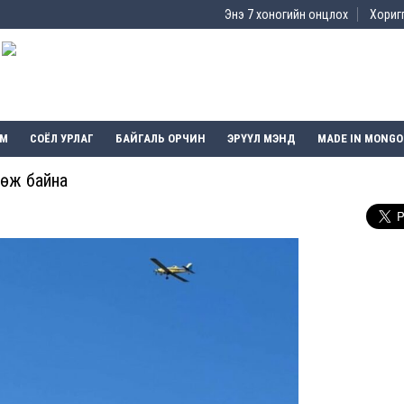
Энэ 7 хоногийн онцлох
Хоригг
ЭМ
СОЁЛ УРЛАГ
БАЙГАЛЬ ОРЧИН
ЭРҮҮЛ МЭНД
MADE IN MONGO
лөж байна