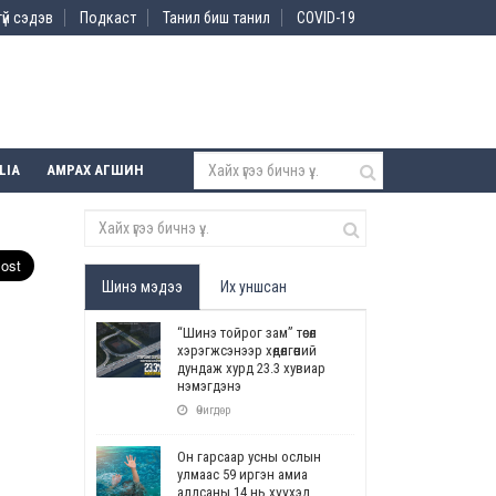
үй сэдэв
Подкаст
Танил биш танил
COVID-19
LIA
АМРАХ АГШИН
Шинэ мэдээ
Их уншсан
“Шинэ тойрог зам” төсөл
хэрэгжсэнээр хөдөлгөөний
дундаж хурд 23.3 хувиар
нэмэгдэнэ
Өчигдөр
Он гарсаар усны ослын
улмаас 59 иргэн амиа
алдсаны 14 нь хүүхэд