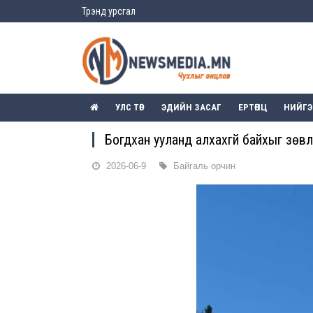
Трэнд урсгал
УЛС ТӨР
ЭДИЙН ЗАСАГ
ЕРТӨНЦ
НИЙГ
Богдхан ууланд алхахгүй байхыг зөв
2026-06-9
Байгаль орчин