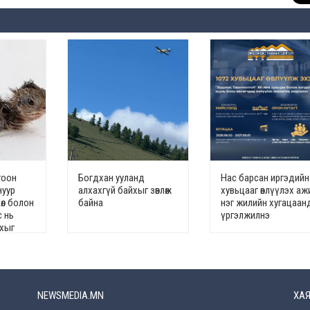
гоон
Богдхан ууланд
Нас барсан иргэдийн
нуур
алхахгүй байхыг зөвлөж
хувьцааг өвлүүлэх аж
өл болон
байна
нэг жилийн хугацаан
с нь
үргэлжилнэ
йхыг
NEWSMEDIA.MN
ХАЯ