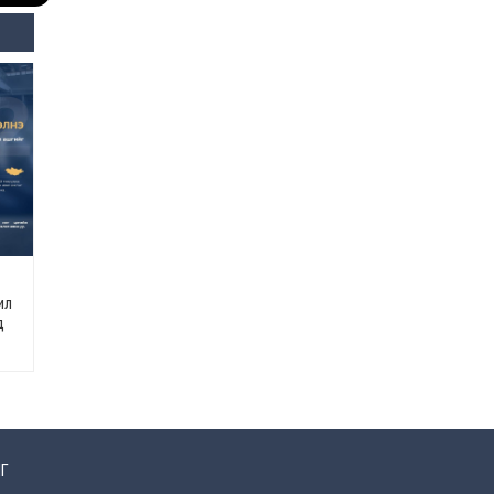
Өнөөдрийн онч үг
Өчигдөр
Энэ сарын 15-наас эхлэн
замын хөдөлгөөнд өөрчлөлт
орно
2026-08-4
С.Бямбацогт: Иргэд,
бизнес эрхлэгчдэд
хүрсэн өгөөжөөрөө ажлаа үнэлж,
хэрэгжилтээ тайлагнадаг
байх ёстой
ил
2026-08-4
д
Улсын онцгой комисс
өвөлжилтийн бэлтгэл,
бэлэн байдлыг хангах
чиглэлээр хуралдлаа
2026-07-30
Г
Баян-Өлгийн дараагийн