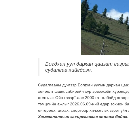
Богдхан уул дархан цаазат газры
судалгаа хийгдсэн.
Судалгааны дүнгээр Богдхан уулын дархан цааза
хөнөөлт шавж сибирийн хүр эрвээхэйн хүрэнцэр
агентлаг Ойн газар”-аас 2000 га талбайд агаа
тэмцлийн ажлыг 2026.06.09-ний өдөр зохион бай
өнгөрөөх, алхах, спортоор хичээллэх зэрэг үйл
Хамгаалалтын захиргаанаас зөвлөж байна.