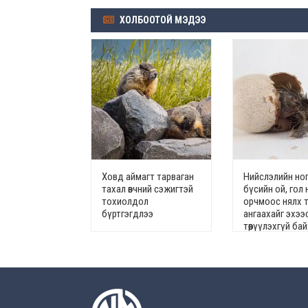
ХОЛБООТОЙ МЭДЭЭ
Ховд аймагт тарваган
Нийслэлийн но
тахал өвчний сэжигтэй
бүсийн ой, гол 
тохиолдол
орчмоос нялх т
бүртгэгдлээ
ангаахайг эхээ
төөрүүлэхгүй ба
уриалав