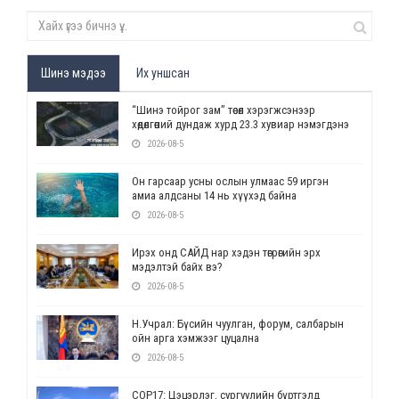
Шинэ мэдээ
Их уншсан
“Шинэ тойрог зам” төсөл хэрэгжсэнээр
хөдөлгөөний дундаж хурд 23.3 хувиар нэмэгдэнэ
2026-08-5
Он гарсаар усны ослын улмаас 59 иргэн
амиа алдсаны 14 нь хүүхэд байна
2026-08-5
Ирэх онд САЙД нар хэдэн төгрөгийн эрх
мэдэлтэй байх вэ?
2026-08-5
Н.Учрал: Бүсийн чуулган, форум, салбарын
ойн арга хэмжээг цуцална
2026-08-5
СОР17: Цэцэрлэг, сургуулийн бүртгэлд