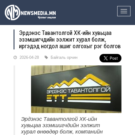
Toggle
naviga
Эрдэнэс Тавантолгой ХК-ийн хувьцаа
эзэмшигчдийн ээлжит хурал болж,
иргэдэд ногдол ашиг олгохыг үүрэг болгов
2026-04-28
Байгаль орчин
Эрдэнэс Тавантолгой ХК-ийн
хувьцаа эзэмшигчдийн ээлжит
хурал өнөөдөр болж, компанийн