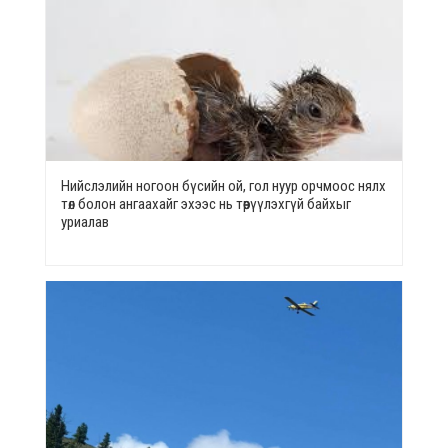
Нийслэлийн ногоон бүсийн ой, гол нуур орчмоос нялх
төл болон ангаахайг эхээс нь төөрүүлэхгүй байхыг
уриалав