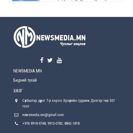
өөрчлөлт орно
2026-08-5
УЕПГ: Биеэ үнэлэхийг зохион байгуулж, хүн
худалдаалсан хэргүүдийг шүүхэд
шилжүүлжээ
2026-08-5
Өнөөдрийн онч үг
2026-08-5
NEWSMEDIA.MN
Энэ сарын 15-наас эхлэн замын хөдөлгөөнд
өөрчлөлт орно
Бидний тухай
2026-08-4
ХАЯГ
С.Бямбацогт: Иргэд, бизнес эрхлэгчдэд
Сүхбаатар дүүрэг 7-р хороо Эрхүүгийн гудамж Дэлгэр төв 301
хүрсэн өгөөжөөрөө ажлаа үнэлж, хэрэгжилтээ
тайлагнадаг байх ёстой
тоот
2026-08-4
newsmedia.mn@gmail.com
+976 9918-9748, 9913-0782, 8842-1818
Улсын онцгой комисс өвөлжилтийн бэлтгэл,
бэлэн байдлыг хангах чиглэлээр хуралдлаа