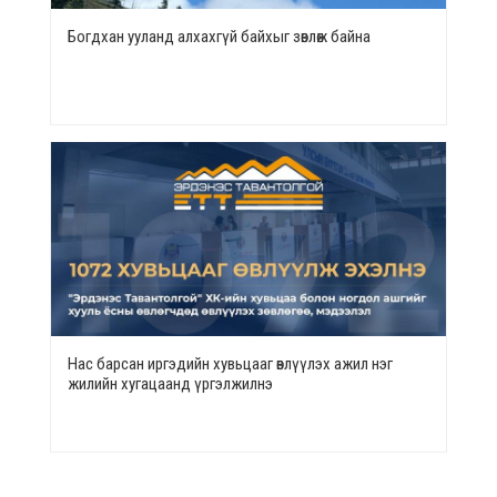
Богдхан ууланд алхахгүй байхыг зөвлөж байна
Нас барсан иргэдийн хувьцааг өвлүүлэх ажил нэг
жилийн хугацаанд үргэлжилнэ