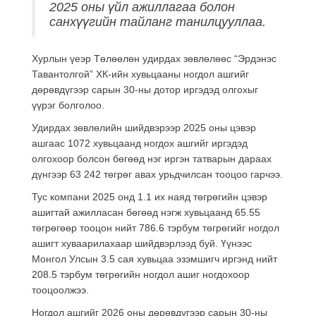
2025 оны үйл ажиллагаа болон
санхүүгийн тайланг танилцууллаа.
Хурлын үеэр Төлөөлөн удирдах зөвлөлөөс “Эрдэнэс
Тавантолгой” ХК-ийн хувьцааны ногдол ашгийг
дөрөвдүгээр сарын 30-ны дотор иргэдэд олгохыг
үүрэг болголоо.
Удирдах зөвлөлийн шийдвэрээр 2025 оны цэвэр
ашгаас 1072 хувьцаанд ногдох ашгийг иргэдэд
олгохоор болсон бөгөөд нэг иргэн татварын дараах
дүнгээр 63 242 төгрөг авах урьдчилсан тооцоо гарчээ.
Тус компани 2025 онд 1.1 их наяд төгрөгийн цэвэр
ашигтай ажилласан бөгөөд нэгж хувьцаанд 65.55
төгрөгөөр тооцон нийт 786.6 тэрбум төгрөгийг ногдол
ашигт хуваарилахаар шийдвэрлээд буй. Үүнээс
Монгол Улсын 3.5 сая хувьцаа эзэмшигч иргэнд нийт
208.5 тэрбум төгрөгийн ногдол ашиг ногдохоор
тооцоолжээ.
Ногдол ашгийг 2026 оны дөрөвдүгээр сарын 30-ны