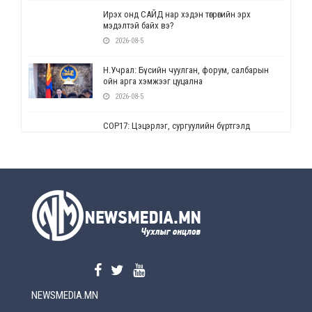
Ирэх онд САЙД нар хэдэн төгрөгийн эрх
мэдэлтэй байх вэ?
2026-08-5
Н.Учрал: Бүсийн чуулган, форум, салбарын
ойн арга хэмжээг цуцална
2026-08-5
СОР17: Цэцэрлэг, сургуулийн бүртгэлд
өөрчлөлт орно
2026-08-5
УЕПГ: Биеэ үнэлэхийг зохион байгуулж, хүн
худалдаалсан хэргүүдийг шүүхэд
шилжүүлжээ
2026-08-5
Өнөөдрийн онч үг
2026-08-5
NEWSMEDIA.MN
Энэ сарын 15-наас эхлэн замын хөдөлгөөнд
өөрчлөлт орно