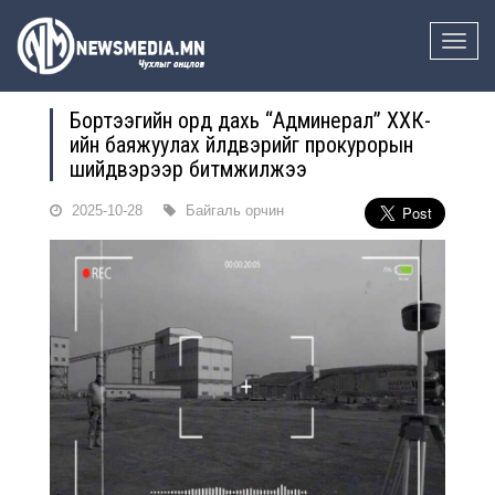
Toggle
naviga
Бортээгийн орд дахь “Админерал” ХХК-
ийн баяжуулах үйлдвэрийг прокурорын
шийдвэрээр битүүмжилжээ
2025-10-28
Байгаль орчин