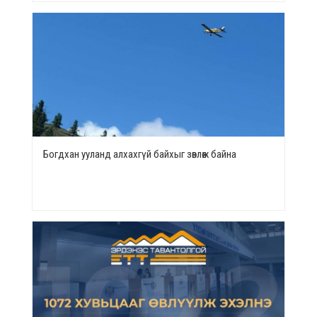
Богдхан ууланд алхахгүй байхыг зөвлөж байна