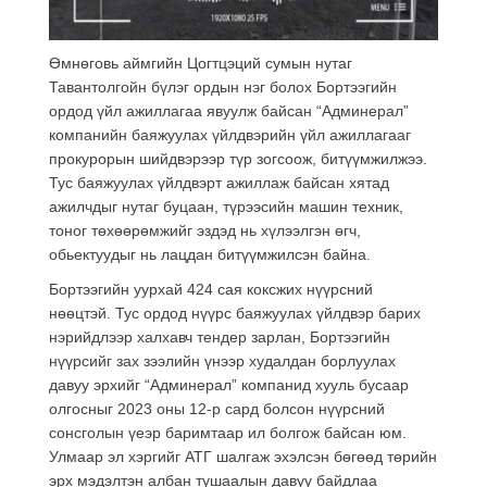
Өмнөговь аймгийн Цогтцэций сумын нутаг
Тавантолгойн бүлэг ордын нэг болох Бортээгийн
ордод үйл ажиллагаа явуулж байсан “Админерал”
компанийн баяжуулах үйлдвэрийн үйл ажиллагааг
прокурорын шийдвэрээр түр зогсоож, битүүмжилжээ.
Тус баяжуулах үйлдвэрт ажиллаж байсан хятад
ажилчдыг нутаг буцаан, түрээсийн машин техник,
тоног төхөөрөмжийг эздэд нь хүлээлгэн өгч,
обьектуудыг нь лацдан битүүмжилсэн байна.
Бортээгийн уурхай 424 сая коксжих нүүрсний
нөөцтэй. Тус ордод нүүрс баяжуулах үйлдвэр барих
нэрийдлээр халхавч тендер зарлан, Бортээгийн
нүүрсийг зах зээлийн үнээр худалдан борлуулах
давуу эрхийг “Админерал” компанид хууль бусаар
олгосныг 2023 оны 12-р сард болсон нүүрсний
сонсголын үеэр баримтаар ил болгож байсан юм.
Улмаар эл хэргийг АТГ шалгаж эхэлсэн бөгөөд төрийн
эрх мэдэлтэн албан тушаалын давуу байдлаа