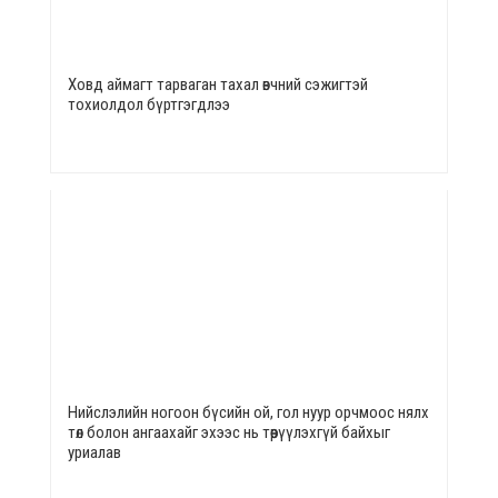
Ховд аймагт тарваган тахал өвчний сэжигтэй
тохиолдол бүртгэгдлээ
Нийслэлийн ногоон бүсийн ой, гол нуур орчмоос нялх
төл болон ангаахайг эхээс нь төөрүүлэхгүй байхыг
уриалав