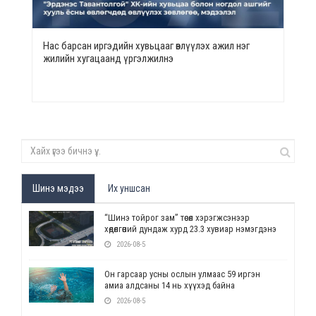
Нас барсан иргэдийн хувьцааг өвлүүлэх ажил нэг
жилийн хугацаанд үргэлжилнэ
Шинэ мэдээ
Их уншсан
“Шинэ тойрог зам” төсөл хэрэгжсэнээр
хөдөлгөөний дундаж хурд 23.3 хувиар нэмэгдэнэ
2026-08-5
Он гарсаар усны ослын улмаас 59 иргэн
амиа алдсаны 14 нь хүүхэд байна
2026-08-5