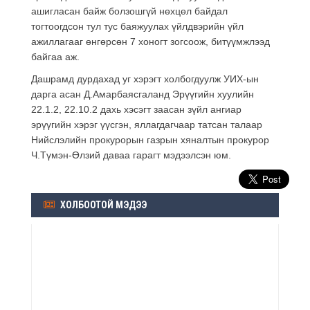
ашигласан байж болзошгүй нөхцөл байдал
тогтоогдсон тул тус баяжуулах үйлдвэрийн үйл
ажиллагааг өнгөрсөн 7 хоногт зогсоож, битүүмжлээд
байгаа аж.
Дашрамд дурдахад уг хэрэгт холбогдуулж УИХ-ын
дарга асан Д.Амарбаясгаланд Эрүүгийн хуулийн
22.1.2, 22.10.2 дахь хэсэгт заасан зүйл ангиар
эрүүгийн хэрэг үүсгэн, яллагдагчаар татсан талаар
Нийслэлийн прокурорын газрын хяналтын прокурор
Ч.Түмэн-Өлзий даваа гарагт мэдээлсэн юм.
ХОЛБООТОЙ МЭДЭЭ