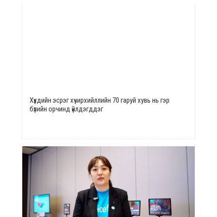
Хүүхдийн эсрэг хүчирхийллийн 70 гаруй хувь нь гэр
бүлийн орчинд үйлдэгддэг