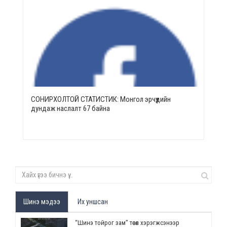
СОНИРХОЛТОЙ СТАТИСТИК: Монгол эрчүүдийн
дундаж наслалт 67 байна
Шинэ мэдээ
Их уншсан
“Шинэ тойрог зам” төсөл хэрэгжсэнээр