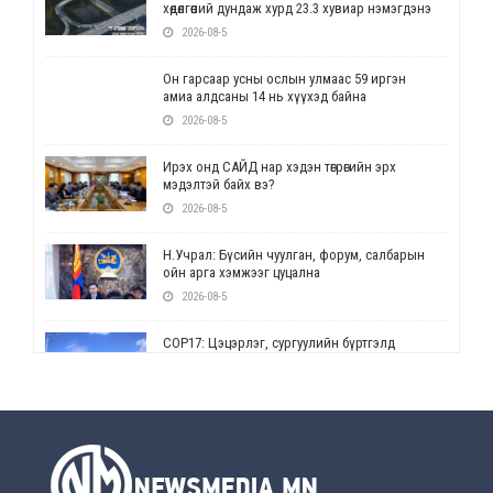
хөдөлгөөний дундаж хурд 23.3 хувиар нэмэгдэнэ
2026-08-5
Он гарсаар усны ослын улмаас 59 иргэн
амиа алдсаны 14 нь хүүхэд байна
2026-08-5
Ирэх онд САЙД нар хэдэн төгрөгийн эрх
мэдэлтэй байх вэ?
2026-08-5
Н.Учрал: Бүсийн чуулган, форум, салбарын
ойн арга хэмжээг цуцална
2026-08-5
СОР17: Цэцэрлэг, сургуулийн бүртгэлд
өөрчлөлт орно
2026-08-5
УЕПГ: Биеэ үнэлэхийг зохион байгуулж, хүн
худалдаалсан хэргүүдийг шүүхэд
шилжүүлжээ
2026-08-5