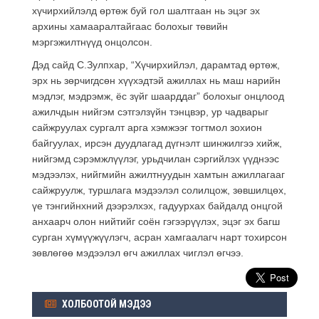
хүчирхийлэлд өртөж буй гол шалтгаан нь эцэг эх
архины хамааралтайгаас болохыг төвийн
мэргэжилтнүүд онцолсон.
Дэд сайд С.Зулпхар, “Хүчирхийлэл, дарамтад өртөж,
эрх нь зөрчигдсөн хүүхэдтэй ажиллах нь маш нарийн
мэдлэг, мэдрэмж, ёс зүйг шаарддаг” болохыг онцлоод
ажилчдын нийгэм сэтгэлзүйн тэнцвэр, ур чадварыг
сайжруулах сургалт арга хэмжээг тогтмол зохион
байгуулах, ирсэн дуудлагад дүгнэлт шинжилгээ хийж,
нийгэмд сэрэмжлүүлэг, урьдчилан сэргийлэх үүднээс
мэдээлэх, нийгмийн ажилтнуудын хамтын ажиллагааг
сайжруулж, туршлага мэдээлэл солилцож, зөвшилцөх,
үе тэнгийнхний дээрэлхэх, гадуурхах байдалд онцгой
анхаарч олон нийтийг соён гэгээрүүлэх, эцэг эх багш
сурган хүмүүжүүлэгч, асран хамгаалагч нарт тохирсон
зөвлөгөө мэдээлэл өгч ажиллах чиглэл өгчээ.
ХОЛБООТОЙ МЭДЭЭ