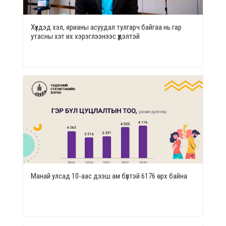
Хүүхдэд хэл, ярианы асуудал тулгарч байгаа нь гар
утасны хэт их хэрэглээнээс үүдэлтэй
Манай улсад 10-аас дээш ам бүлтэй 6176 өрх байна