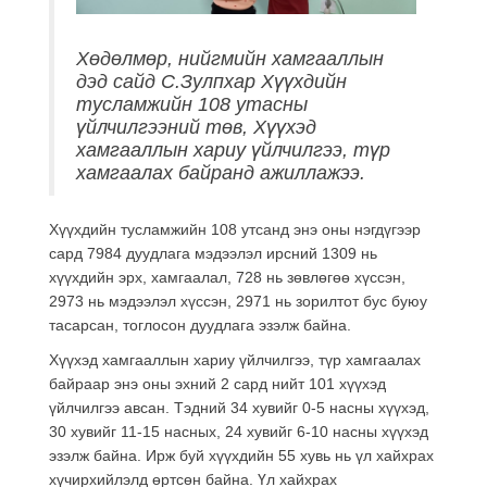
Хөдөлмөр, нийгмийн хамгааллын
дэд сайд С.Зулпхар Хүүхдийн
тусламжийн 108 утасны
үйлчилгээний төв, Хүүхэд
хамгааллын хариу үйлчилгээ, түр
хамгаалах байранд ажиллажээ.
Хүүхдийн тусламжийн 108 утсанд энэ оны нэгдүгээр
сард 7984 дуудлага мэдээлэл ирсний 1309 нь
хүүхдийн эрх, хамгаалал, 728 нь зөвлөгөө хүссэн,
2973 нь мэдээлэл хүссэн, 2971 нь зорилтот бус буюу
тасарсан, тоглосон дуудлага эзэлж байна.
Хүүхэд хамгааллын хариу үйлчилгээ, түр хамгаалах
байраар энэ оны эхний 2 сард нийт 101 хүүхэд
үйлчилгээ авсан. Тэдний 34 хувийг 0-5 насны хүүхэд,
30 хувийг 11-15 насных, 24 хувийг 6-10 насны хүүхэд
эзэлж байна. Ирж буй хүүхдийн 55 хувь нь үл хайхрах
хүчирхийлэлд өртсөн байна. Үл хайхрах