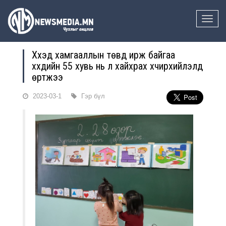
Toggle
naviga
Хүүхэд хамгааллын төвд ирж байгаа
хүүхдийн 55 хувь нь үл хайхрах хүчирхийлэлд
өртжээ
2023-03-1
Гэр бүл