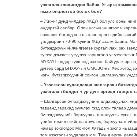
үзэсгэлэн зохиогдох байна. Уг арга хэмжээ
ямар онцлогтой болох бол?
– Жижиг дунд үйлдвэр /ЖДҮ/ бол улс орны нийгэ
өндөртэй салбар. Олон улсын жишгээс ч харса
эрхэлдэг бөгөөд энэ нь олон орны эдийн засги
үйлдвэрийн 70-90 хувийг ЖДҮ эзэлж байна. Ма
бүтээгдэхүүн үйлчилгээгээ сурталчлах, зах зээл
зүгээс дэмжлэг үзүүлэх зорилгоор уг үзэсгэлэ
МҮХАҮТ өндөр түвшинд зохион байгуулж ирсэн, 
дүгээр сард БНХАУ-ын ӨМӨЗО-ны Хөх хотод зох
нэгж, бүтээгдэхүүнийг сонгон шалгаруулах үндс
– Үзэсгэлэн худалдаанд шалгарсан бүтээгд
үзэсгэлэн болдог ч үр дүнг эргээд тооцох 
–
Шалгарсан бүтээгдэхүүнийг алдаршуулах, үнд
тавцанд гарахад зуучлах гээд олон талаар дэмж
бүтээгдэхүүнийг борлуулах, өргөжүүлэх суваг г
үеийн технологийг нэвтрүүлэх, борлуулалт үйл
намар зохиогдох Монгол Хятадын экспо нь маш
том үзэсгэлэн худалдаа юм. Түүнд өргөн далай