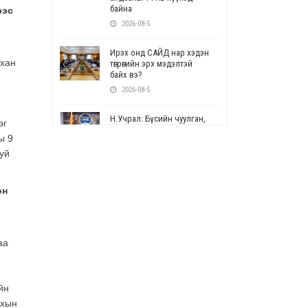
байна
ээс
2026-08-5
Ирэх онд САЙД нар хэдэн
нхан
төгрөгийн эрх мэдэлтэй
байх вэ?
2026-08-5
Н.Учрал: Бүсийн чуулган,
эг
форум, салбарын ойн
ы 9
арга хэмжээг цуцална
уй
2026-08-5
СОР17: Цэцэрлэг,
он
сургуулийн бүртгэлд
өөрчлөлт орно
2026-08-5
аа
УЕПГ: Биеэ үнэлэхийг
зохион байгуулж, хүн
худалдаалсан хэргүүдийг
шүүхэд шилжүүлжээ
йн
2026-08-5
ахын