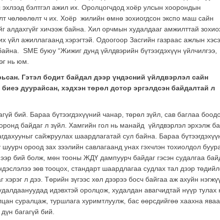
с эхлээд бэлтгэл ажил их. Оролцогчдод хоёр улсын хоорондын
өлт чөлөөлөлт ч их. Хоёр жилийн өмнө зохиогдсон экспо маш сайн
ийг алдахгүйг хичээж байна. Хил орчмын худалдааг амжилттай зохио
х үйл ажиллагаанд хэрэгтэй. Одоогоор Засгийн газраас ажлын хэсэ
байна. SME буюу “Жижиг дунд үйлдвэрийн бүтээгдэхүүн үйлчилгээ,
эг нь юм.
рьсан. Гэтэл бодит байдал дээр үндэсний үйлдвэрлэл сайн
 биеэ дуурайсан, хэдхэн төрөл дотор эргэлдсэн байдалтай л
гүй бий. Бараа бүтээгдэхүүний чанар, төрөл зүйл, сав баглаа боод
лс оронд байдаг л зүйл. Хамгийн гол нь манайд үйлдвэрлэл эрхэлж б
агдахууныг сайжруулах шаардлагатай сул байна. Бараа бүтээгдэхүү
у шуурч ороод зах зээлийн савлагаанд унах гэхчлэн тохиолдол буур
эр бий болж, мөн тооны ЖДҮ дампуурч байдаг гэсэн судалгаа байд
ндэслэлээ зөв тооцох, стандарт шаардлагаа судлах тал дээр төдий
 хэрэг л дээ. Төрийн зүгээс хөл дээрээ босч байгаа аж ахуйн нэгжү
худалдаануудад идэвхтэй оролцож, худалдан авагчидтай нүүр тулах 
илцан суралцаж, туршлага хуримтлуулж, бас өөрсдийгөө хаахна яваа
 дүн багагүй бий.