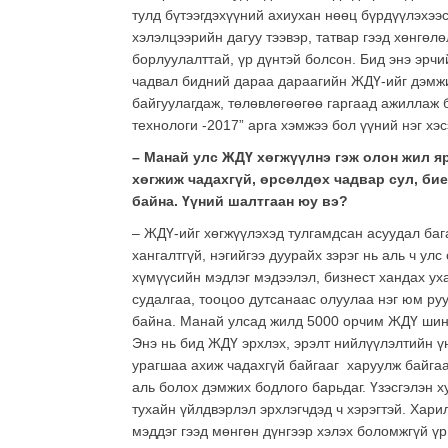
тулд бүтээгдэхүүний ахиухан нөөц бүрдүүлэхээ
хэлэлцээрийн дагуу тээвэр, татвар гээд хөнгөл
борлуулалттай, үр дүнтэй болсон. Бид энэ эрч
чадвал бидний дараа дараагийн ЖДҮ-ийг дэмжи
байгуулагдаж, төлөвлөгөөгөө гаргаад ажиллаж 
технологи -2017” арга хэмжээ бол үүний нэг хэс
– Манай улс ЖДҮ хөгжүүлнэ гэж олон жил я
хөгжиж чадахгүй, өрсөлдөх чадвар сул, бие
байна. Үүний шалтгаан юу вэ?
– ЖДҮ-ийг хөгжүүлэхэд тулгамдсан асуудал бага
хангалтгүй, нэгийгээ дуурайх зэрэг нь аль ч у
хүмүүсийн мэдлэг мэдээлэл, бизнест хандах ух
судалгаа, тооцоо дутсанаас олуулаа нэг юм ру
байна. Манай улсад жилд 5000 орчим ЖДҮ шинэ
Энэ нь бид ЖДҮ эрхлэх, эрэлт нийлүүлэлтийн ү
урагшаа ахиж чадахгүй байгааг харуулж байгааг
аль болох дэмжих бодлого барьдаг. Үзэсгэлэн 
тухайн үйлдвэрлэл эрхлэгчдэд ч хэрэгтэй. Хар
мэддэг гээд мөнгөн дүнгээр хэлэх боломжгүй үр