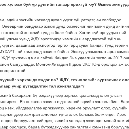
нээс хүлээж буй үр дүнгийн талаар ярихгүй юу? Өмнөх жилүүд
м, эдийн засгийн хөгжилд чухал үүрэг гүйцэтгэдэг, ач холбогдол
н Өнөөдрийн байдлаар жижиг дунд бизнесийг нийгмийн дунд ангий
йн тогтвортой хөгжлийн үндэс болж байна. Хөгжингүй орнуудын нийт
най улсын хувьд ЖДҮ эрхлэгчдэд хамгийн шаардлагатай зүйл нь
д хүргэх, цаашлаад экспортод гаргах гарц суваг байдаг. Үүнд төрийн
нг МҮХАҮТ-тай хамтраад зохиож байна. Энэхүү уламжлалт арга хэмжэ
ЖДҮ эрхлэгчид ч ам сайтай байдаг. Энэ удаагийн экспо нь 2017 он
ион байгуулагдах Монгол-Хятадын II дахь ЭКСПО-д оролцох аж ах
эн зорилготой.
эхүүнийг хэрхэн дэмждэг вэ? ЖДҮ, технологийг сурталчлах ол
талаар учир дутагдалтай тал ажиглагддаг?
эсний бахархалт бүтээгдэхүүнээр зарлах, цаашлаад олон улсын
иж ирсэн. Ер нь экспо зохион гэдэг манай эцсийн зогсоол биш. Бар
арц нээх, үйлдвэрлэлээ өргөжүүлэх, хөрөнгө оруулалт олох, сүүлийн
двэрлэл дээр хамтран ажиллах түнш олох боломж болж өгдөг. Ирэх
 өндөр борлуулалт хийгддэг, хилийн чанадад зохиодог манай хамги
цаар оролцож, бараа бүтээгдэхүүнээ хангалттай хэмжээнд борлуул