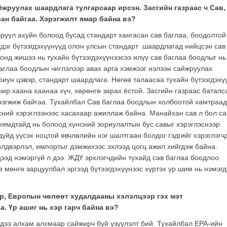
йжруулах шаардлага тулгарсаар ирсэн. Засгийн газраас ч Сав,
ан байгаа. Хэрэгжилт ямар байна вэ?
 эрүүл ахуйн болоод бусад стандарт хангасан сав баглаа, боодолтой
дэг бүтээгдэхүүнүүд олон улсын стандарт шаардлагад нийцсэн сав
онд жишээ нь тухайн бүтээгдэхүүнээсээ илүү сав баглаа боодлыг нь
баглаа боодлын чиглэлээр авах арга хэмжээг нэлээн сайжруулах
риун цэвэр, стандарт шаардлага. Нөгөө талаасаа тухайн бүтээгдэхү
учир хаана хаанаа хүч, хөрөнгө зарах ёстой. Засгийн газраас баталс
эрэгжиж байгаа. Тухайлбал Сав баглаа боодлын холбоотой хамтраад
нсний хэрэглээнээс хасахаар ажиллаж байна. Манайхан сав л бол са
 хямдтайд нь болоод хүнсний зориулалтын бус савыг хэрэглэснээр
дүйд үүсэх ноцтой өвчлөлийн нэг шалтгаан болдог гэдгийг хэрэглэгч
үйлдвэрлэл, импортыг дэмжихээс эхлээд цогц ажил хийгдэж байна.
цээд нэмэргүй л дээ. ЖДҮ эрхлэгчдийн тухайд сав баглаа боодлоо
ө мөнгө зарцуулбал эргээд бүтээгдэхүүнээс хүртэх үр шим нь нэмэг
р, Европын чөлөөт худалдааны хэлэлцээр гэх мэт
. Үр ашиг нь хэр гарч байна вэ?
эхдээ алхам алхмаар сайжирч буй үзүүлэлт бий. Тухайлбал EPA-ийн