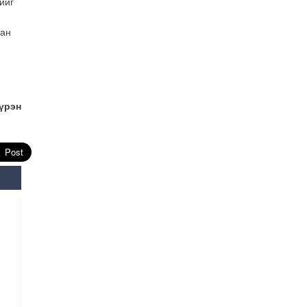
ийг
дан
үрэн