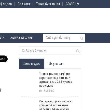
үй сэдэв
Подкаст
Танил биш танил
COVID-19
LIA
АМРАХ АГШИН
Шинэ мэдээ
Их уншсан
“Шинэ тойрог зам” төсөл
хэрэгжсэнээр хөдөлгөөний
дундаж хурд 23.3 хувиар
нэмэгдэнэ
й
2026-08-5
Он гарсаар усны ослын
улмаас 59 иргэн амиа
алдсаны 14 нь хүүхэд