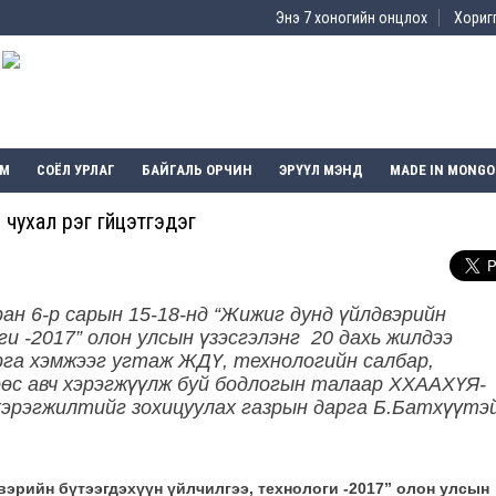
Энэ 7 хоногийн онцлох
Хоригг
ЭМ
СОЁЛ УРЛАГ
БАЙГАЛЬ ОРЧИН
ЭРҮҮЛ МЭНД
MADE IN MONGO
ухал үүрэг гүйцэтгэдэг
 6-р сарын 15-18-нд “Жижиг дунд үйлдвэрийн
и -2017” олон улсын үзэсгэлэнг 20 дахь жилдээ
арга хэмжээг угтаж ЖДҮ, технологийн салбар,
өс авч хэрэгжүүлж буй бодлогын талаар ХХААХҮЯ-
хэрэгжилтийг зохицуулах газрын дарга Б.Батхүүтэ
эрийн бүтээгдэхүүн үйлчилгээ, технологи -2017” олон улсын