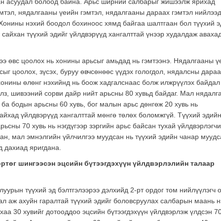
ан асуудал болоод байна. Арьс ширний салбарыг жишээлж ярихад
мтэл, нядалгааны үеийн гэмтэл, нядалгааны дараах гэмтэл нийлээ
 Хонины нэхий боодол бохиноос хямд байгаа шалтгаан бол түүхий 
сайхан түүхий эдийг үйлдвэрүүд хангалттай үнээр худалдаж аваха
ээ өвс цоолох нь хонины арьсыг амьдад нь гэмтээнэ. Нядалгааны ү
сыг цоолох, зүсэх, буруу өвчсөнөөс үүдэх гологдол, нядалсны дараа
 хонины өлөнг нэхийнд нь боож хадгалснаас болж илжрүүлэх байдал
алз, шивээний сорви дайр нийт арьсны 80 хувьд байдаг. Мал нядалг
 ба бодын арьсны 60 хувь, бог малын арьс дөнгөж 20 хувь нь
айхад үйлдвэрүүд хангалттай мөнгө төлөх боломжгүй. Түүхий эдий
ьсны 70 хувь нь нэгдүгээр зэргийн арьс байсан тухай үйлдвэрлэгч
сан, мал эмнэлгийн үйлчилгээ муудсан нь түүхий эдийн чанар муудс
д дахиад яригдана.
 өртөг шингээсэн эцсийн бүтээгдэхүүн үйлдвэрлэлийн талаар
луурын түүхий эд бэлтгэлээрээ дэлхийд 2-рт ордог том нийлүүлэгч 
 мал аж ахуйн гаралтай түүхий эдийг боловсруулах салбарын маань 
нхаа 30 хувийг дотооддоо эцсийн бүтээгдэхүүн үйлдвэрлэж үлдсэн 7