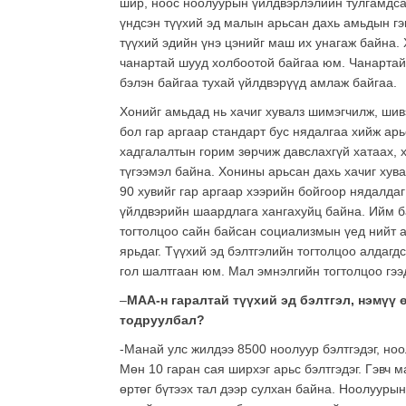
шир, ноос ноолуурын үйлдвэрлэлийн тулгамдс
үндсэн түүхий эд малын арьсан дахь амьдын гэ
түүхий эдийн үнэ цэнийг маш их унагаж байна.
чанартай шууд холбоотой байгаа юм. Чанартай 
бэлэн байгаа тухай үйлдвэрүүд амлаж байгаа.
Хонийг амьдад нь хачиг хувалз шимэгчилж, шив
бол гар аргаар стандарт бус нядалгаа хийж арь
хадгалалтын горим зөрчиж давслахгүй хатаах,
түгээмэл байна. Хонины арьсан дахь хачиг хув
90 хувийг гар аргаар хээрийн бойгоор нядалдаг
үйлдвэрийн шаардлага хангахуйц байна. Ийм б
тогтолцоо сайн байсан социализмын үед нийт ар
ярьдаг. Түүхий эд бэлтгэлийн тогтолцоо алдагд
гол шалтгаан юм. Мал эмнэлгийн тогтолцоо гээ
–
МАА-н гаралтай түүхий эд бэлтгэл, нэмүү
тодруулбал?
-Манай улс жилдээ 8500 ноолуур бэлтгэдэг, ноо
Мөн 10 гаран сая ширхэг арьс бэлтгэдэг. Гэвч
өртөг бүтээх тал дээр сулхан байна. Ноолууры