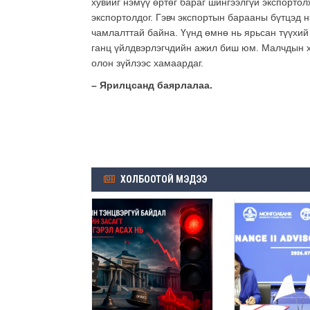
хувийг нэмүү өртөг бараг шингээлгүй экспортол
экспортолдог. Гэвч экспортын барааны бүтцэд н
чамлалттай байна. Үүнд өмнө нь ярьсан түүхий
ганц үйлдвэрлэгчдийн ажил биш юм. Малчдын х
олон зүйлээс хамаардаг.
– Ярилцсанд баярлалаа.
ХОЛБООТОЙ МЭДЭЭ