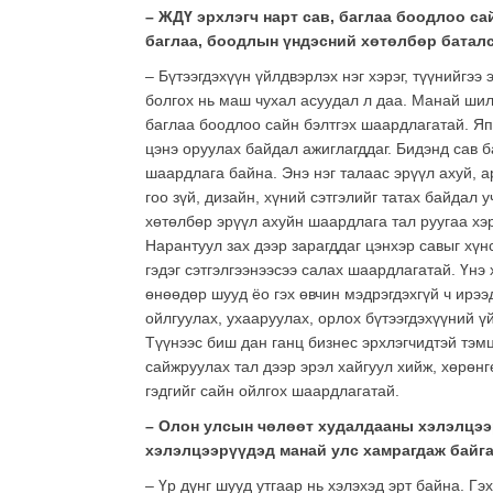
– ЖДҮ эрхлэгч нарт сав, баглаа боодлоо са
баглаа, боодлын үндэсний хөтөлбөр баталс
– Бүтээгдэхүүн үйлдвэрлэх нэг хэрэг, түүнийгээ
болгох нь маш чухал асуудал л даа. Манай шил
баглаа боодлоо сайн бэлтгэх шаардлагатай. Яп
цэнэ оруулах байдал ажиглагддаг. Бидэнд сав 
шаардлага байна. Энэ нэг талаас эрүүл ахуй, а
гоо зүй, дизайн, хүний сэтгэлийг татах байдал 
хөтөлбөр эрүүл ахуйн шаардлага тал руугаа х
Нарантуул зах дээр зарагддаг цэнхэр савыг хү
гэдэг сэтгэлгээнээсээ салах шаардлагатай. Үнэ
өнөөдөр шууд ёо гэх өвчин мэдрэгдэхгүй ч ирээ
ойлгуулах, ухааруулах, орлох бүтээгдэхүүний 
Түүнээс биш дан ганц бизнес эрхлэгчидтэй тэм
сайжруулах тал дээр эрэл хайгуул хийж, хөрөнг
гэдгийг сайн ойлгох шаардлагатай.
– Олон улсын чөлөөт худалдааны хэлэлцээ
хэлэлцээрүүдэд манай улс хамрагдаж байгаа
– Үр дүнг шууд утгаар нь хэлэхэд эрт байна. Г