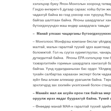
хэлэлцээр буюу Япон-Монголын хооронд татвар
Гэхдээ өнгөрөгч 6 дугаар сараас хойш бүтэн жи
чадахгүй байна вэ гээд үзэхээр нэн түрүүнд Яп
байгаа шалтгаан байна. Японы шаардлагыг ханг
бүтээгдэхүүндээ маш өндөр шаардлага тавьдаг о
– Манай улсаас чацарганы бүтээгдэхүүнээс 
– Монголоос Монфрэш компани бяслаг үйлдвэр
малтай, малын гаралтай түүхий эдээ ашиглаад б
боломжтой. Гол нь сүүгээ хуримтлуулах, чанар
дутагдалтай байна. Японы EPA хэлэлцээр том б
тээвэрлэлтийн горимын шаардлага хангахгүй ба
байгаа. Үүнд худалдааныхан бас ордог. Үйлдвэ
тухайн салбартаа хараахан эксперт болж чадааг
зүйл биш алхам алхмаар урагшилж байна. Төри
эрхлэгчдэд зах зээлийн үнэлгээний болон станд
– Манайх мал аж ахуйн орон гэж байгаа мөр
оруулж ирэх явдаг буурахгүй байна. Үүний
– Өнөөдөр манай МАА-н гаралтай түүхий эдийн 