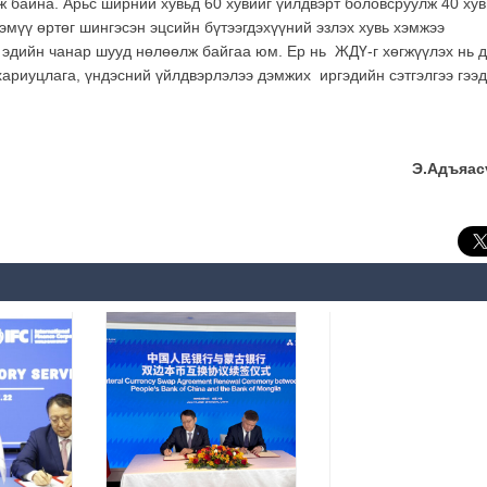
ж байна. Арьс ширний хувьд 60 хувийг үйлдвэрт боловсруулж 40 хув
эмүү өртөг шингэсэн эцсийн бүтээгдэхүүний эзлэх хувь хэмжээ
 эдийн чанар шууд нөлөөлж байгаа юм. Ер нь ЖДҮ-г хөгжүүлэх нь 
ариуцлага, үндэсний үйлдвэрлэлээ дэмжих иргэдийн сэтгэлгээ гээд
Э.Адъяас