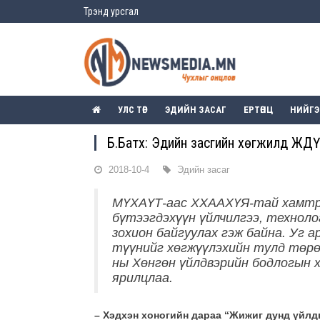
Трэнд урсгал
УЛС ТӨР
ЭДИЙН ЗАСАГ
ЕРТӨНЦ
НИЙГ
Б.Батхүү: Эдийн засгийн хөгжилд ЖДҮ ч
2018-10-4
Эдийн засаг
МҮХАҮТ-аас ХХААХҮЯ-тай хамтран
бүтээгдэхүүн үйлчилгээ, технолог
зохион байгуулах гэж байна. Уг 
түүнийг хөгжүүлэхийн тулд төрө
ны Хөнгөн үйлдвэрийн бодлогын 
ярилцлаа.
– Хэдхэн хоногийн дараа
“Жижиг дунд үйлдв