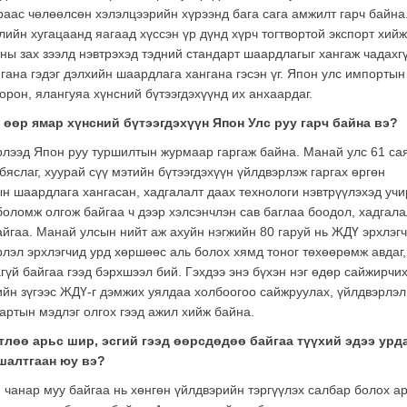
аас чөлөөлсөн хэлэлцээрийн хүрээнд бага сага амжилт гарч байна
лийн хугацаанд яагаад хүссэн үр дүнд хүрч тогтвортой экспорт хийж
оны зах зээлд нэвтрэхэд тэдний стандарт шаардлагыг хангаж чадахг
ана гэдэг дэлхийн шаардлага хангана гэсэн үг. Япон улс импортын
рон, ялангуяа хүнсний бүтээгдэхүүнд их анхаардаг.
өөр ямар хүнсний бүтээгдэхүүн Япон Улс руу гарч байна вэ?
лээд Япон руу туршилтын журмаар гаргаж байна. Манай улс 61 са
яслаг, хуурай сүү мэтийн бүтээгдэхүүн үйлдвэрлэж гаргах өргөн
ын шаардлага хангасан, хадгалалт даах технологи нэвтрүүлэхэд учи
оломж олгож байгаа ч дээр хэлсэнчлэн сав баглаа боодол, хадгала
йгаа. Манай улсын нийт аж ахуйн нэгжийн 80 гаруй нь ЖДҮ эрхлэг
рлэл эрхлэгчид урд хөршөөс аль болох хямд тоног төхөөрөмж авдаг,
үй байгаа гээд бэрхшээл бий. Гэхдээ энэ бүхэн нэг өдөр сайжирчи
йн зүгээс ЖДҮ-г дэмжих уялдаа холбоогоо сайжруулах, үйлдвэрлэл
артын мэдлэг олгох гээд ажил хийж байна.
тлөө арьс шир, эсгий гээд өөрсдөдөө байгаа түүхий эдээ урд
 шалтгаан юу вэ?
чанар муу байгаа нь хөнгөн үйлдвэрийн тэргүүлэх салбар болох а