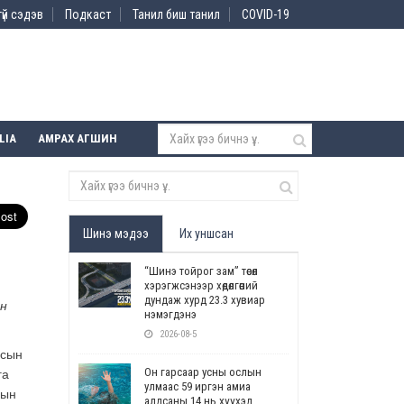
үй сэдэв
Подкаст
Танил биш танил
COVID-19
LIA
АМРАХ АГШИН
Шинэ мэдээ
Их уншсан
“Шинэ тойрог зам” төсөл
хэрэгжсэнээр хөдөлгөөний
дундаж хурд 23.3 хувиар
йн
нэмэгдэнэ
2026-08-5
лсын
Он гарсаар усны ослын
га
улмаас 59 иргэн амиа
рын
алдсаны 14 нь хүүхэд