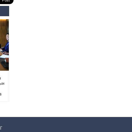
Өнөөдрийн онч үг
2026-08-5
Энэ сарын 15-наас эхлэн
замын хөдөлгөөнд өөрчлөлт
орно
2026-08-4
С.Бямбацогт: Иргэд,
бизнес эрхлэгчдэд
хүрсэн өгөөжөөрөө ажлаа үнэлж,
хэрэгжилтээ тайлагнадаг
байх ёстой
ч
сын
2026-08-4
а
Улсын онцгой комисс
өвөлжилтийн бэлтгэл,
бэлэн байдлыг хангах
чиглэлээр хуралдлаа
2026-07-30
Г
Баян-Өлгийн дараагийн