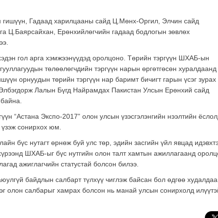
 гишүүн, Гадаад харилцааны сайд Ц.Мөнх-Оргил, Элчин сайд
рга Ц.Баярсайхан, Ерөнхийлөгчийн гадаад бодлогын зөвлөх
ээ.
хэдэн гол арга хэмжээнүүдэд оролцоно. Төрийн тэргүүн ШХАБ-ын
гууллагуудын төлөөлөгчдийн тэргүүн нарын өргөтгөсөн хуралдаанд
үүн орнуудын төрийн тэргүүн нар баримт бичигт гарын үсэг зурах
.Элбэгдорж Лалын Бүгд Найрамдах Пакистан Улсын Ерөнхий сайд
байна.
үүн “Астана Экспо-2017” олон улсын үзэсгэлэнгийн нээлтийн ёслол
 үзэж сонирхох юм.
йн бүс нутагт өрнөж буй улс төр, эдийн засгийн үйл явцад идэвхт
хүрээнд ШХАБ-ыг бүс нутгийн олон талт хамтын ажиллагаанд оролц
ллагад ажиглагчийн статустай болсон билээ.
юулгүй байдлын салбарт түлхүү чиглэж байсан бол өдгөө худалдаа
эрэг олон салбарыг хамрах болсон нь манай улсын сонирхолд илүүтэ