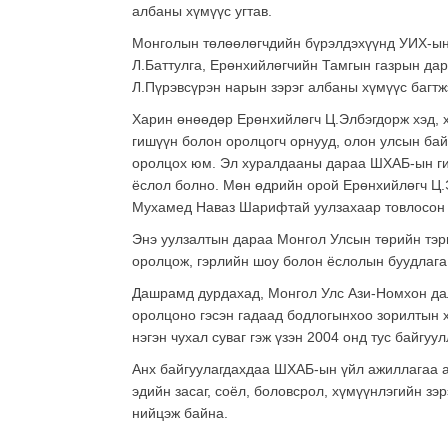
албаны хүмүүс угтав.
Монголын төлөөлөгчдийн бүрэлдэхүүнд УИХ-ын
Л.Баттулга, Ерөнхийлөгчийн Тамгын газрын да
Л.Пүрэвсүрэн нарын зэрэг албаны хүмүүс багтж
Харин өнөөдөр Ерөнхийлөгч Ц.Элбэгдорж хэд, 
гишүүн болон оролцогч орнууд, олон улсын бай
оролцох юм. Эл хуралдааны дараа ШХАБ-ын гиш
ёслол болно. Мөн өдрийн орой Ерөнхийлөгч Ц
Мухамед Наваз Шарифтай уулзахаар товлосон 
Энэ уулзалтын дараа Монгол Улсын төрийн тэрг
оролцож, гэрлийн шоу болон ёслолын буудлага
Дашрамд дурдахад, Монгол Улс Ази-Номхон дала
оролцоно гэсэн гадаад бодлогынхоо зорилтын 
нэгэн чухал суваг гэж үзэн 2004 онд тус байгуу
Анх байгуулагдахдаа ШХАБ-ын үйл ажиллагаа а
эдийн засаг, соёл, боловсрол, хүмүүнлэгийн з
нийцэж байна.