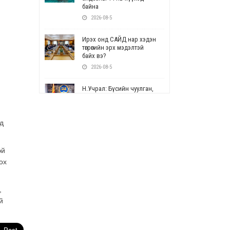
байна
2026-08-5
Ирэх онд САЙД нар хэдэн
төгрөгийн эрх мэдэлтэй
байх вэ?
2026-08-5
Н.Учрал: Бүсийн чуулган,
форум, салбарын ойн
арга хэмжээг цуцална
2026-08-5
д
СОР17: Цэцэрлэг,
сургуулийн бүртгэлд
эй
өөрчлөлт орно
ох
2026-08-5
УЕПГ: Биеэ үнэлэхийг
,
зохион байгуулж, хүн
й
худалдаалсан хэргүүдийг
шүүхэд шилжүүлжээ
2026-08-5