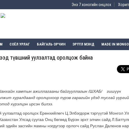
Энэ 7 хоногийн онцлох
Хоригг
ЭМ
СОЁЛ УРЛАГ
БАЙГАЛЬ ОРЧИН
ЭРҮҮЛ МЭНД
MADE IN MONGO
дээд түвшний уулзалтад оролцож байна
анхайн хамтын ажиллагааны байгууллагын /ШХАБ/ гишүүн
лжит хуралдаанд оролцохоор пүрэв гарагийн үдэд тусгай үүрги
отод хүрэлцэн ирсэн билээ.
й уулзалтад оролцох Ерөнхийлөгч Ц.Элбэгдорж тэргүүтэй Монгол У
азахстан Улсад суугаа Онц бөгөөд Бүрэн эрхт элчин сайд Л.Баттул
ий эдийн засгийн яамны нэгдүгээр орлогч сайд Руслан Даленов на