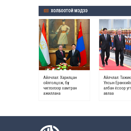
ХОЛБООТОЙ МЭДЭЭ
Айлчлал: Харилцан
Айлчлал: Тажи
ойлголцож, бүх
Улсын Ерөнхий
чиглэлээр хамтран
албан ёсоор у
ажиллана
авлаа