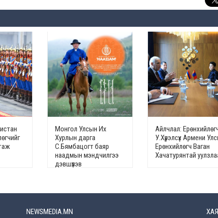
кистан
Монгол Улсын Их
Айлчлал: Ерөнхийлөг
лөгчийг
Хурлын дарга
У.Хүрэлсүх Армени Ул
гтаж
С.Бямбацогт баяр
Ерөнхийлөгч Ваган
наадмын мэндчилгээ
Хачатурянтай уулзла
дэвшүүлэв
NEWSMEDIA.MN
ХАЯ