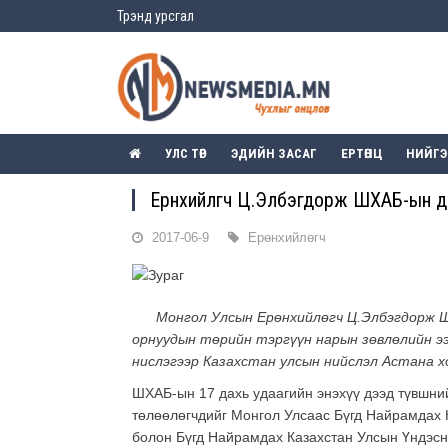
Трэнд урсгал
УЛС ТӨР
ЭДИЙН ЗАСАГ
ЕРТӨНЦ
НИЙГ
Ерөнхийлөгч Ц.Элбэгдорж ШХАБ-ын 
2017-06-9
Ерөнхийлөгч
Монгол Улсын Ерөнхийлөгч Ц.Элбэгдорж Ш
орнуудын төрийн тэргүүн нарын зөвлөлийн ээ
нислэгээр Казахстан улсын нийслэл Астана х
ШХАБ-ын 17 дахь удаагийн энэхүү дээд түвшни
төлөөлөгчдийг Монгол Улсаас Бүгд Найрамдах К
болон Бүгд Найрамдах Казахстан Улсын Үндэсн