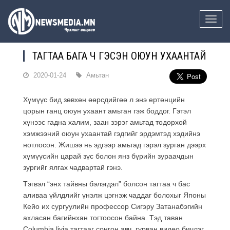
Toggle
naviga
ТАГТАА БАГА Ч ГЭСЭН ОЮУН УХААНТАЙ
2020-01-24
Амьтан
Хүмүүс бид зөвхөн өөрсдийгөө л энэ ертөнцийн
цорын ганц оюун ухаант амьтан гэж боддог. Гэтэл
хүнээс гадна халим, заан зэрэг амьтад тодорхой
хэмжээний оюун ухаантай гэдгийг эрдэмтэд хэдийнэ
нотлосон. Жишээ нь эдгээр амьтад гэрэл зурган дээрх
хүмүүсийн царай зүс болон янз бүрийн зураачдын
зургийг ялгах чадвартай гэнэ.
Тэгвэл “энх тайвны бэлэгдэл” болсон тагтаа ч бас
аливаа үйлдлийг үнэлж цэгнэж чаддаг болохыг Японы
Кейо их сургуулийн профессор Сигэру Затанабэгийн
ахласан багийнхан тогтоосон байна. Тэд таван
Columbia liyia тагтааг сонгон авч, гурван видео бичлэг