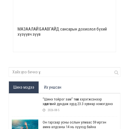
МАЗААЛАЙ БААВГАЙД сансарын дохиолол бүхий
хүзүүвч зүүв
Шинэ мэдээ
Их уншсан
“Шинэ тойрог зам” төсөл хэрэгжсэнээр
хөдөлгөөний дундаж хурд 23.3 хувиар нэмэгдэнэ
2026-08-5
Он гарсаар усны ослын улмаас 59 иргэн
амиа алдсаны 14 нь хүүхэд байна