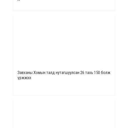
Завханы Хомын талд нутагшуулсан 26 тахь 150 болж
үржжээ