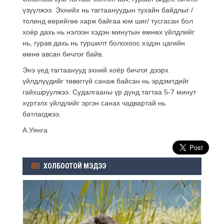
үзүүлжээ. Эхнийх нь тагтаануудын тухайн байдлыг /
толинд өөрийгөө харж байгаа юм шиг/ тусгасан бол
хоёр дахь нь нэлээн хэдэн минутын өмнөх үйлдлийг
нь, гурав дахь нь туршилт болохоос хэдэн цагийн
өмнө авсан бичлэг байв.
Энэ үед тагтаанууд эхний хоёр бичлэг дээрх
үйлдлүүдийг төвөггүй санаж байсан нь эрдэмтдийг
гайхшруулжээ. Судалгааны үр дүнд тагтаа 5-7 минут
хүртэлх үйлдлийг эргэн санах чадвартай нь
батлагджээ.
А.Уянга
ХОЛБООТОЙ МЭДЭЭ