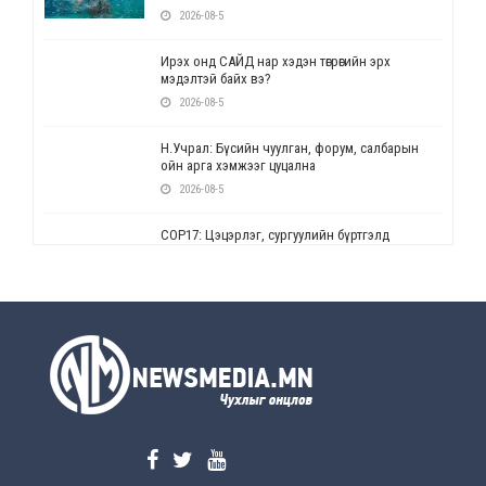
2026-08-5
Ирэх онд САЙД нар хэдэн төгрөгийн эрх
мэдэлтэй байх вэ?
2026-08-5
Н.Учрал: Бүсийн чуулган, форум, салбарын
ойн арга хэмжээг цуцална
2026-08-5
СОР17: Цэцэрлэг, сургуулийн бүртгэлд
өөрчлөлт орно
2026-08-5
УЕПГ: Биеэ үнэлэхийг зохион байгуулж, хүн
худалдаалсан хэргүүдийг шүүхэд
шилжүүлжээ
2026-08-5
Өнөөдрийн онч үг
2026-08-5