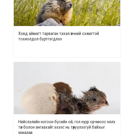
Ховд аймагт тарваган тахал өвчний сэжигтэй
тохиолдол бүртгэгдлээ
Нийслэлийн ногоон бүсийн ой, гол нуур орчмоос нялх
төл болон ангаахайг эхээс нь төөрүүлэхгүй байхыг
уриалав