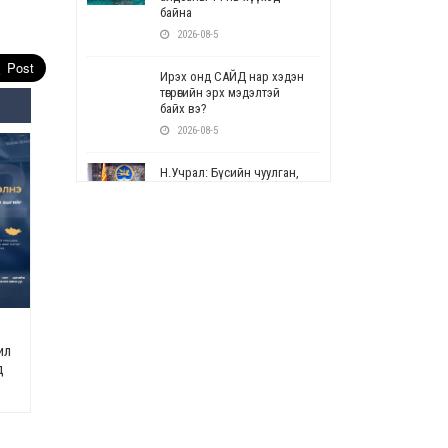
байна
2026-08-5
Ирэх онд САЙД нар хэдэн
төгрөгийн эрх мэдэлтэй
байх вэ?
2026-08-5
Н.Учрал: Бүсийн чуулган,
форум, салбарын ойн
арга хэмжээг цуцална
2026-08-5
СОР17: Цэцэрлэг,
сургуулийн бүртгэлд
өөрчлөлт орно
2026-08-5
ил
УЕПГ: Биеэ үнэлэхийг
д
зохион байгуулж, хүн
худалдаалсан хэргүүдийг
шүүхэд шилжүүлжээ
2026-08-5