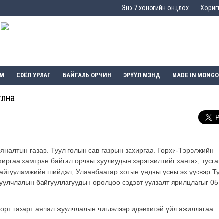
Энэ 7 хоногийн онцлох
Хоригг
ЭМ
СОЁЛ УРЛАГ
БАЙГАЛЬ ОРЧИН
ЭРҮҮЛ МЭНД
MADE IN MONGO
улна
хяналтын газар, Туул голын сав газрын захиргаа, Горхи-Тэрэлжийн
иргаа хамтран байгал орчны хуулиудын хэрэгжилтийг хангах, тусга
байгууламжийн шийдэл, Улаанбаатар хотын ундны усны эх үүсвэр Т
уулчлалын байгууллагуудын оролцоо сэдэвт уулзалт ярилцлагыг 05
орт газарт аялал жуулчлалын чиглэлээр идэвхитэй үйл ажиллагаа