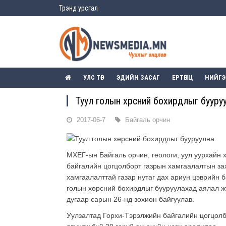
Трэнд урсгал
УЛС ТӨР
ЭДИЙН ЗАСАГ
ЕРТӨНЦ
НИЙГ
Туул голын хөрсний бохирдлыг бууру
2017-06-7
Байгаль орчин
МХЕГ-ын Байгаль орчин, геологи, уул уурхайн 
байгалийн цогцолборт газрын хамгаалалтын зах
хамгаалалттай газар нутаг дах ариун цэврийн 
голын хөрсний бохирдлыг бууруулахад аялал ж
дугаар сарын 26-нд зохион байгуулав.
Уулзалтад Горхи-Тэрэлжийн байгалийн цогцолб