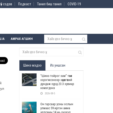
үй сэдэв
Подкаст
Танил биш танил
COVID-19
LIA
АМРАХ АГШИН
Шинэ мэдээ
Их уншсан
“Шинэ тойрог зам” төсөл
хэрэгжсэнээр хөдөлгөөний
й
дундаж хурд 23.3 хувиар
нэмэгдэнэ
уул
2026-08-5
Он гарсаар усны ослын
улмаас 59 иргэн амиа
алдсаны 14 нь хүүхэд