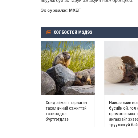
явуулж буй 30 гаруй аж ахуйн нэгж оролцлоо.
Эх сурвалж: МХЕГ
ХОЛБООТОЙ МЭДЭЭ
Ховд аймагт тарваган
Нийслэлийн но
тахал өвчний сэжигтэй
бүсийн ой, гол 
тохиолдол
орчмоос нялх т
бүртгэгдлээ
ангаахайг эхээ
төөрүүлэхгүй ба
уриалав