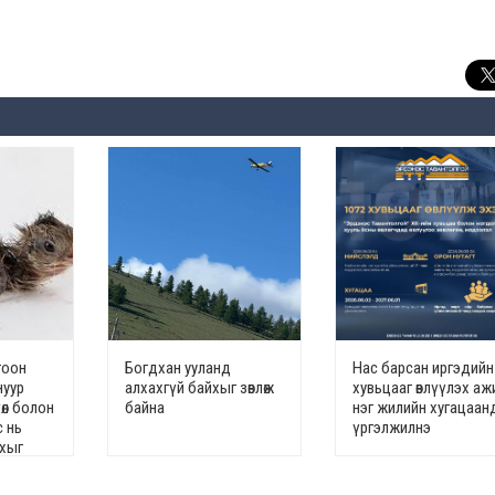
гоон
Богдхан ууланд
Нас барсан иргэдийн
нуур
алхахгүй байхыг зөвлөж
хувьцааг өвлүүлэх аж
өл болон
байна
нэг жилийн хугацаан
с нь
үргэлжилнэ
йхыг