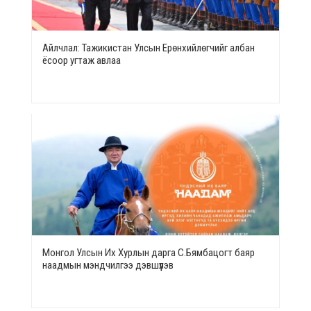
Айлчлал: Тажикистан Улсын Ерөнхийлөгчийг албан
ёсоор угтаж авлаа
Монгол Улсын Их Хурлын дарга С.Бямбацогт баяр
наадмын мэндчилгээ дэвшүүлэв