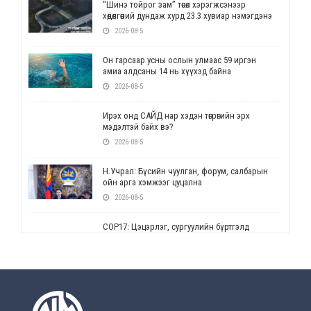
“Шинэ тойрог зам” төсөл хэрэгжсэнээр
хөдөлгөөний дундаж хурд 23.3 хувиар нэмэгдэнэ
2026-08-5
Он гарсаар усны ослын улмаас 59 иргэн
амиа алдсаны 14 нь хүүхэд байна
2026-08-5
Ирэх онд САЙД нар хэдэн төгрөгийн эрх
мэдэлтэй байх вэ?
2026-08-5
Н.Учрал: Бүсийн чуулган, форум, салбарын
ойн арга хэмжээг цуцална
2026-08-5
СОР17: Цэцэрлэг, сургуулийн бүртгэлд
өөрчлөлт орно
2026-08-5
УЕПГ: Биеэ үнэлэхийг зохион байгуулж, хүн
худалдаалсан хэргүүдийг шүүхэд
шилжүүлжээ