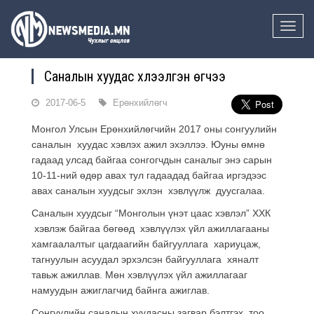
Toggle
naviga
Саналын хуудас хүлээлгэн өгчээ
2017-06-5
Ерөнхийлөгч
Монгол Улсын Ерөнхийлөгчийн 2017 оны сонгуулийн
саналын хуудас хэвлэх ажил эхэллээ. Юуны өмнө
гадаад улсад байгаа сонгогчдын саналыг энэ сарын
10-11-ний өдөр авах тул гадаадад байгаа иргэдээс
авах саналын хуудсыг эхлэн хэвлүүлж дуусгалаа.
Саналын хуудсыг “Монголын үнэт цаас хэвлэл” ХХК
хэвлэж байгаа бөгөөд хэвлүүлэх үйл ажиллагааны
хамгаалалтыг цагдаагийн байгууллага хариуцаж,
тагнуулын асуудал эрхэлсэн байгууллага хяналт
тавьж ажиллав. Мөн хэвлүүлэх үйл ажиллагааг
намуудын ажиглагчид байнга ажиглав.
Сонгуулийн саналын хуудасны загвар бэлтгэх, тоо