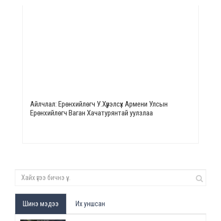
Айлчлал: Ерөнхийлөгч У.Хүрэлсүх Армени Улсын
Ерөнхийлөгч Ваган Хачатурянтай уулзлаа
Шинэ мэдээ
Их уншсан