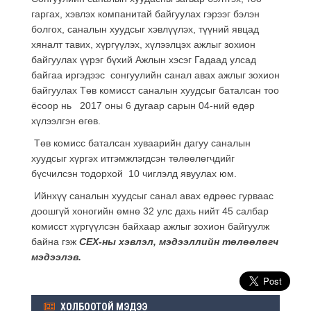
гаргах, хэвлэх компанитай байгуулах гэрээг бэлэн
болгох, саналын хуудсыг хэвлүүлэх, түүний явцад
хяналт тавих, хүргүүлэх, хүлээлцэх ажлыг зохион
байгуулах үүрэг бүхий Ажлын хэсэг Гадаад улсад
байгаа иргэдээс сонгуулийн санал авах ажлыг зохион
байгуулах Төв комисст саналын хуудсыг баталсан тоо
ёсоор нь 2017 оны 6 дугаар сарын 04-ний өдөр
хүлээлгэн өгөв.
Төв комисс баталсан хуваарийн дагуу саналын
хуудсыг хүргэх итгэмжлэгдсэн төлөөлөгчдийг
бүсчилсэн тодорхой 10 чиглэлд явуулах юм.
Ийнхүү саналын хуудсыг санал авах өдрөөс гурваас
доошгүй хоногийн өмнө 32 улс дахь нийт 45 салбар
комисст хүргүүлсэн байхаар ажлыг зохион байгуулж
байна гэж
СЕХ-ны хэвлэл, мэдээллийн төлөөлөгч
мэдээлэв.
ХОЛБООТОЙ МЭДЭЭ